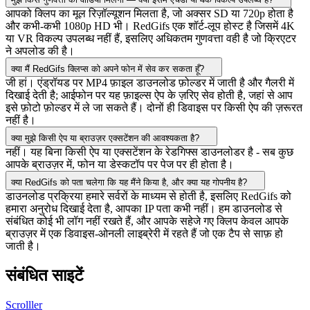
आपको क्लिप का मूल रिज़ॉल्यूशन मिलता है, जो अक्सर SD या 720p होता है
और कभी-कभी 1080p HD भी। RedGifs एक शॉर्ट-लूप होस्ट है जिसमें 4K
या VR विकल्प उपलब्ध नहीं हैं, इसलिए अधिकतम गुणवत्ता वही है जो क्रिएटर
ने अपलोड की है।
क्या मैं RedGifs क्लिप्स को अपने फोन में सेव कर सकता हूँ?
जी हां। एंड्रॉयड पर MP4 फ़ाइल डाउनलोड फ़ोल्डर में जाती है और गैलरी में
दिखाई देती है; आईफोन पर यह फ़ाइल्स ऐप के ज़रिए सेव होती है, जहां से आप
इसे फ़ोटो फ़ोल्डर में ले जा सकते हैं। दोनों ही डिवाइस पर किसी ऐप की ज़रूरत
नहीं है।
क्या मुझे किसी ऐप या ब्राउज़र एक्सटेंशन की आवश्यकता है?
नहीं। यह बिना किसी ऐप या एक्सटेंशन के रेडगिफ्स डाउनलोडर है - सब कुछ
आपके ब्राउज़र में, फोन या डेस्कटॉप पर पेज पर ही होता है।
क्या RedGifs को पता चलेगा कि यह मैंने किया है, और क्या यह गोपनीय है?
डाउनलोड प्रक्रिया हमारे सर्वरों के माध्यम से होती है, इसलिए RedGifs को
हमारा अनुरोध दिखाई देता है, आपका IP पता कभी नहीं। हम डाउनलोड से
संबंधित कोई भी लॉग नहीं रखते हैं, और आपके सहेजे गए क्लिप केवल आपके
ब्राउज़र में एक डिवाइस-ओनली लाइब्रेरी में रहते हैं जो एक टैप से साफ़ हो
जाती है।
संबंधित साइटें
Scrolller