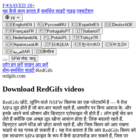
F
✳
SAVED
18+
यह कैसे काम करता है
समर्थित साइटें
गाइड
एक्सटेंशन
HI
🇬🇧
English
EN
🇷🇺
Русский
RU
🇪🇸
Español
ES
🇩🇪
Deutsch
DE
🇫🇷
Français
FR
🇵🇹
Português
PT
🇮🇹
Italiano
IT
🇳🇱
Nederlands
NL
🇵🇱
Polski
PL
🇹🇷
Türkçe
TR
🇺🇦
Українська
UK
🇯🇵
日本語
JA
🇰🇷
한국어
KO
🇨🇳
中文
ZH
🇸🇦
العربية
AR
🇮🇳
हिन्दी
HI
SFW मोड: चालू
लॉग इन करें
साइन अप करें
होम
›
समर्थित साइटें
›
RedGifs
redgifs.com
Download RedGifs videos
RedGifs छोटे, लूपिंग वाले NSFW क्लिप्स का एक प्लेटफॉर्म है — ये तेज़
MP4 लूप होते हैं जो बार-बार चलते रहते हैं, आमतौर पर बिना आवाज़ के, और
इनके अपने सर्च ऑप्शन और क्रिएटर प्रोफाइल भी होते हैं। लोग इन्हें सेव कर
लेते हैं क्योंकि एक अच्छा लूप खोना आसान होता है: लिंक बदलते रहते हैं,
क्रिएटर अपने फीड को छोटा करते रहते हैं, और जिस क्लिप को आप रखना
चाहते थे वह गायब हो सकती है। यह पेज बताता है कि आप RedGifs क्लिप को
एक साधारण MP4 फ़ाइल के रूप में कैसे डाउनलोड कर सकते हैं, जिस पर