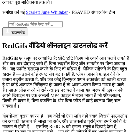
आपका पूरा मालिकाना हक हो।
समीक्षा की गई
Scarlett June Whitaker
· FSAVED संपादकीय टीम
डाउनलोड
RedGifs वीडियो ऑनलाइन डाउनलोड करें
RedGifs एक लूप पर आधारित है: छोटे-छोटे क्लिप जो अपने आप चलने लगते हैं
और बार-बार दोहराए जाते हैं, बिना स्क्रॉल किए और आमतौर पर बिना आवाज़
के। यह फॉर्मेट ब्राउज़ करने के लिए तो बढ़िया है, लेकिन सहेजने के लिए बहुत
खराब है — इसमें कोई स्पष्ट सेव बटन नहीं है, प्लेयर आपको फ़ाइल देने के
बजाय स्ट्रीम करता है, और जब कोई क्रिएटर अपने अकाउंट को खाली करता
है या कोई अकाउंट निष्क्रिय हो जाता है तो अलग-अलग क्लिप गायब हो जाते
हैं। डाउनलोड करने से सर्वर-साइड पर चलने वाला यह अस्थायी लूप आपके
अपने डिवाइस पर एक असली MP4 फ़ाइल में बदल जाता है जो ऑफ़लाइन,
किसी भी क्रम में, बिना बफरिंग के और बिना फीड में कोई बदलाव किए चल
सकता है।
गोपनीयता दूसरा कारण है। हम कोई भी ऐसा लॉग नहीं रखते जिससे डाउनलोड
को आपकी पहचान से जोड़ा जा सके, और डाउनलोड प्रक्रिया हमारे सर्वरों के
माध्यम से होती है — इसलिए RedGifs को हमारा अनुरोध दिखाई देता है,
आपका IP पता या ब्राउज़र नहीं। आप जो भी सहेजते हैं वह आपके ब्राउज़र में