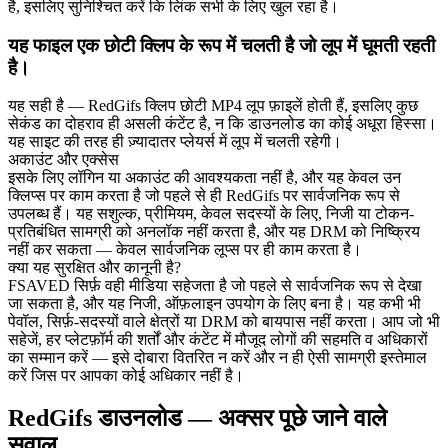
है, इसलिए सुनिश्चित करें कि लिंक सभी के लिए खुल रहा है।
यह फाइल एक छोटी क्लिप के रूप में चलती है जो लूप में घूमती रहती
है।
यह सही है — RedGifs क्लिप छोटी MP4 लूप फ़ाइलें होती हैं, इसलिए कुछ
सेकंड का दोहराव ही असली कंटेंट है, न कि डाउनलोड का कोई अधूरा हिस्सा।
यह साइट की तरह ही ज़्यादातर प्लेयर्स में लूप में चलती रहेगी।
अकाउंट और एक्सेस
इसके लिए लॉगिन या अकाउंट की आवश्यकता नहीं है, और यह केवल उन
क्लिप्स पर काम करता है जो पहले से ही RedGifs पर सार्वजनिक रूप से
उपलब्ध हैं। यह सशुल्क, प्रीमियम, केवल सदस्यों के लिए, निजी या टोकन-
प्रतिबंधित सामग्री को अनलॉक नहीं करता है, और यह DRM को निष्क्रिय
नहीं कर सकता — केवल सार्वजनिक लूप्स पर ही काम करता है।
क्या यह सुरक्षित और कानूनी है?
FSAVED सिर्फ़ वही मीडिया सहेजता है जो पहले से सार्वजनिक रूप से देखा
जा सकता है, और यह निजी, ऑफ़लाइन उपयोग के लिए बना है। यह कभी भी
पेवॉल, सिर्फ़-सदस्यों वाले क्षेत्रों या DRM को बायपास नहीं करता। आप जो भी
सहेजें, हर प्लेटफ़ॉर्म की शर्तों और कंटेंट में मौजूद लोगों की सहमति व अधिकारों
का सम्मान करें — इसे दोबारा वितरित न करें और न ही ऐसी सामग्री इस्तेमाल
करें जिस पर आपका कोई अधिकार नहीं है।
RedGifs डाउनलोड — अक्सर पूछे जाने वाले
सवाल