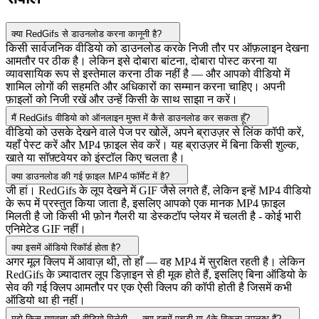
क्या RedGifs से डाउनलोड करना कानूनी है?
किसी सार्वजनिक वीडियो को डाउनलोड करके निजी तौर पर ऑफ़लाइन देखना
आमतौर पर ठीक है। लेकिन इसे दोबारा बांटना, दोबारा पोस्ट करना या
व्यावसायिक रूप से इस्तेमाल करना ठीक नहीं है — और आपको वीडियो में
शामिल लोगों की सहमति और अधिकारों का सम्मान करना चाहिए। अपनी
फ़ाइलों को निजी रखें और उन्हें किसी के साथ साझा न करें।
मैं RedGifs वीडियो को ऑनलाइन मुफ्त में कैसे डाउनलोड कर सकता हूँ?
वीडियो को उसके देखने वाले पेज पर खोलें, अपने ब्राउज़र से लिंक कॉपी करें,
यहाँ पेस्ट करें और MP4 फ़ाइल सेव करें। यह ब्राउज़र में बिना किसी शुल्क,
खाते या सॉफ़्टवेयर को इंस्टॉल किए चलता है।
क्या डाउनलोड की गई फ़ाइल MP4 फॉर्मेट में है?
जी हां। RedGifs के लूप देखने में GIF जैसे लगते हैं, लेकिन इन्हें MP4 वीडियो
के रूप में प्रस्तुत किया जाता है, इसलिए आपको एक मानक MP4 फ़ाइल
मिलती है जो किसी भी फ़ोन गैलरी या डेस्कटॉप प्लेयर में चलती है - कोई भारी
एनिमेटेड GIF नहीं।
क्या इसमें ऑडियो रिकॉर्ड होता है?
अगर मूल क्लिप में आवाज़ थी, तो हाँ — वह MP4 में सुरक्षित रहती है। लेकिन
RedGifs के ज़्यादातर लूप डिज़ाइन से ही मूक होते हैं, इसलिए बिना ऑडियो के
सेव की गई क्लिप आमतौर पर एक ऐसी क्लिप की कॉपी होती है जिसमें कभी
ऑडियो था ही नहीं।
मुझे किस गुणवत्ता की वीडियो मिलेगी — क्या इसमें एचडी या 4के विकल्प उपलब्ध हैं?