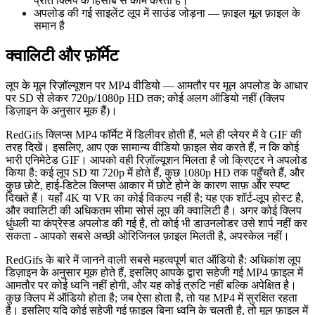
प्रति क्लिप के हिसाब से काम करता है।
अपलोड की गई साइलेंट लूप में साउंड जोड़ना — फ़ाइल मूल फ़ाइल के
समान है
क्वालिटी और फ़ॉर्मेट
लूप के मूल रिज़ॉल्यूशन पर MP4 वीडियो — आमतौर पर मूल अपलोड के आधार
पर SD से लेकर 720p/1080p HD तक; कोई अलग ऑडियो नहीं (क्लिप
डिज़ाइन के अनुसार मूक हैं)।
RedGifs क्लिप्स MP4 फॉर्मेट में डिलीवर होती हैं, भले ही प्लेयर में वे GIF की
तरह दिखें। इसलिए, आप एक सामान्य वीडियो फ़ाइल सेव करते हैं, न कि कोई
भारी एनिमेटेड GIF। आपको वही रिज़ॉल्यूशन मिलता है जो क्रिएटर ने अपलोड
किया है: कई लूप SD या 720p में होते हैं, कुछ 1080p HD तक पहुँचते हैं, और
कुछ छोटे, हाई-डिटेल क्लिप्स आकार में छोटे होने के कारण साफ़ और स्पष्ट
दिखते हैं। यहाँ 4K या VR का कोई विकल्प नहीं है; यह एक शॉर्ट-लूप होस्ट है,
और क्वालिटी की अधिकतम सीमा सोर्स लूप की क्वालिटी है। अगर कोई क्लिप
धुंधली या कंप्रेस्ड अपलोड की गई है, तो कोई भी डाउनलोडर उसे शार्प नहीं कर
सकता - आपको सबसे अच्छी ओरिजिनल फ़ाइल मिलती है, अपस्केल नहीं।
RedGifs के बारे में जानने वाली सबसे महत्वपूर्ण बात ऑडियो है: अधिकांश लूप
डिज़ाइन के अनुसार मूक होते हैं, इसलिए आपके द्वारा सहेजी गई MP4 फ़ाइल में
आमतौर पर कोई ध्वनि नहीं होगी, और यह कोई त्रुटि नहीं बल्कि अपेक्षित है।
कुछ क्लिप में ऑडियो होता है; जब ऐसा होता है, तो यह MP4 में सुरक्षित रहता
है। इसलिए यदि कोई सहेजी गई फ़ाइल बिना ध्वनि के चलती है, तो मूल फ़ाइल में