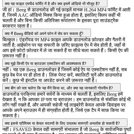
क्या यह फाइल एमपी4 फॉर्मेट में है और क्या इसमें ऑडियो भी मौजूद है?
जी हां। Beeg से डाउनलोड की गई फ़ाइलें मानक H.264 MP4 फॉर्मेट में आती
हैं, जिनमें AAC ऑडियो मिक्स किया हुआ होता है, इसलिए क्लिप कहीं भी
चलती है और बिना किसी अतिरिक्त रूपांतरण के इसका पूरा साउंडट्रैक
बरकरार रहता है।
क्या मैं Beeg वीडियो को अपने फोन में सेव कर सकता हूँ?
बिल्कुल। एंड्रॉयड पर MP4 फ़ाइल आपके डाउनलोड फ़ोल्डर और गैलरी में
जाती है; आईफोन पर यह सफारी के ज़रिए फ़ाइल्स ऐप में सेव होती है, जहाँ से
आप इसे फ़ोटो फ़ोल्डर में ले जा सकते हैं या सीधे चला सकते हैं। किसी ऐप की
ज़रूरत नहीं है।
क्या मुझे किसी ऐप या ब्राउज़र एक्सटेंशन की आवश्यकता है?
नहीं। यह एक Beeg डाउनलोडर है जिसमें कोई ऐप या एक्सटेंशन नहीं है, सब
कुछ वेब पेज पर ही होता है। लिंक पेस्ट करें, क्वालिटी चुनें और डाउनलोड
करें। कुछ भी इंस्टॉल या अपडेट करने की ज़रूरत नहीं है।
क्या बीग को पता चलेगा कि यह मैंने किया था, और क्या यह जानकारी गोपनीय है?
डाउनलोड प्रक्रिया हमारे सर्वरों के माध्यम से चलती है, इसलिए Beeg हमें
देखता है, न कि आपका IP पता या ब्राउज़र। हम डाउनलोड से संबंधित कोई भी
लॉग नहीं रखते हैं, और आपकी सहेजी गई लाइब्रेरी केवल आपके डिवाइस पर
आपके अपने ब्राउज़र में ही संग्रहीत होती है, जिसे एक टैप में साफ़ किया जा
सकता है।
क्या इससे प्रीमियम या केवल सदस्यों के लिए उपलब्ध सामग्री अनलॉक हो सकती है?
नहीं। FSAVED केवल वही सामग्री संभालता है जो Beeg के सार्वजनिक पृष्ठों