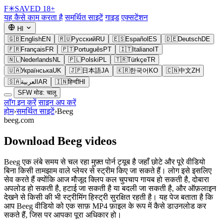
F
✳
SAVED
18+
यह कैसे काम करता है
समर्थित साइटें
गाइड
एक्सटेंशन
HI
🇬🇧
English
EN
🇷🇺
Русский
RU
🇪🇸
Español
ES
🇩🇪
Deutsch
DE
🇫🇷
Français
FR
🇵🇹
Português
PT
🇮🇹
Italiano
IT
🇳🇱
Nederlands
NL
🇵🇱
Polski
PL
🇹🇷
Türkçe
TR
🇺🇦
Українська
UK
🇯🇵
日本語
JA
🇰🇷
한국어
KO
🇨🇳
中文
ZH
🇸🇦
العربية
AR
🇮🇳
हिन्दी
HI
SFW मोड: चालू
लॉग इन करें
साइन अप करें
होम
›
समर्थित साइटें
›
Beeg
beeg.com
Download Beeg videos
Beeg एक लंबे समय से चल रहा मुफ़्त पोर्न ट्यूब है जहाँ छोटे और पूरे वीडियो
बिना किसी तामझाम वाले प्लेयर से स्ट्रीम किए जा सकते हैं। लोग इसे इसलिए
सेव करते हैं क्योंकि आज मौजूद क्लिप कल चुपचाप गायब हो सकती है, दोबारा
अपलोड हो सकती है, हटाई जा सकती है या बदली जा सकती है, और ऑफ़लाइन
देखने से किसी की भी स्ट्रीमिंग हिस्ट्री सुरक्षित रहती है। यह पेज बताता है कि
आप Beeg वीडियो को एक साफ़ MP4 फ़ाइल के रूप में कैसे डाउनलोड कर
सकते हैं, जिस पर आपका पूरा अधिकार हो।