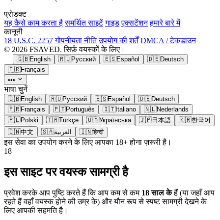
प्रोडक्ट
यह कैसे काम करता है
समर्थित साइटें
गाइड
एक्सटेंशन
हमारे बारे में
कानूनी
18 U.S.C. 2257
गोपनीयता नीति
उपयोग की शर्तें
DMCA / टेकडाउन
© 2026 FSAVED. सिर्फ़ वयस्कों के लिए।
🇬🇧
English
🇷🇺
Русский
🇪🇸
Español
🇩🇪
Deutsch
🇫🇷
Français
•••
भाषा चुनें
🇬🇧
English
🇷🇺
Русский
🇪🇸
Español
🇩🇪
Deutsch
🇫🇷
Français
🇵🇹
Português
🇮🇹
Italiano
🇳🇱
Nederlands
🇵🇱
Polski
🇹🇷
Türkçe
🇺🇦
Українська
🇯🇵
日本語
🇰🇷
한국어
🇨🇳
中文
🇸🇦
العربية
🇮🇳
हिन्दी
इस सेवा का उपयोग करने के लिए आपका 18+ होना ज़रूरी है।
18+
इस साइट पर वयस्क सामग्री है
प्रवेश करके आप पुष्टि करते हैं कि आप कम से कम
18 साल के
हैं (या जहाँ आप
रहते हैं वहाँ वयस्क होने की उम्र के) और यौन रूप से स्पष्ट सामग्री देखने के
लिए आपकी सहमति है।