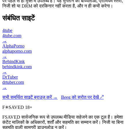
पर पहले से ही मुफ्त में उपलब्ध है। यह भुगतान की बाध्यताओं, प्रीमियम स्तरों,
निजी शो या DRM को दरकिनार नहीं करता है, और न ही कभी करेगा।
संबंधित साइटें
4tube
4tube.com
→
AlphaPorno
alphaporno.com
→
BehindKink
behindkink.com
→
DrTuber
drtuber.com
→
सभी समर्थित साइटें ब्राउज़ करें →
Beeg को स्रोत पर देखें ↗
F
✳
SAVED
18+
FSAVED सार्वजनिक रूप से उपलब्ध मीडिया सहेजने का एक टूल है। हमेशा
कंटेंट मालिकों के अधिकारों, शर्तों और सहमति का सम्मान करें। निजी या बिना
सहमति वाली सामग्री डाउनलोड न करें।