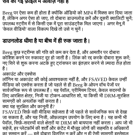
सेव की गई फ़ाइल में आवाज़ नहीं है
Beeg पर ऐसा कम ही होता है क्योंकि ऑडियो को MP4 में मिक्स कर दिया जाता
है, लेकिन अगर ऐसा हो जाए, तो दोबारा डाउनलोड करें और दूसरी क्वालिटी चुनें;
उपलब्ध स्ट्रीम में से किसी एक में पूरा साउंडट्रैक मिल जाएगा। अगर मेनू में
'केवल वीडियो' वाला विकल्प दिखे तो उसे न चुनें।
डाउनलोड धीमा है या बीच में ही रुक जाता है।
Beeg कुछ स्ट्रीम्स की गति को कम कर देता है, और आमतौर पर दोबारा
कोशिश करने पर रुकावट दूर हो जाती है। लिंक को रद्द करके दोबारा शुरू करें;
नए सिरे से शुरू करना अटके हुए ट्रांसफर का इंतज़ार करने से ज़्यादा तेज़ होता
है।
अकाउंट और एक्सेस
लॉगिन या अकाउंट की कोई आवश्यकता नहीं है, और FSAVED केवल उन्हीं
मीडिया को एक्सेस करता है जो पहले से ही Beeg के ओपन वॉच पेजों पर
सार्वजनिक रूप से उपलब्ध हैं। यह पेवॉल, प्रीमियम टियर, केवल सदस्यों के
लिए आरक्षित क्षेत्र, निजी या टोकन-आधारित शो, या किसी भी DRM-सुरक्षित
सामग्री को अनलॉक नहीं करता है।
क्या यह सुरक्षित और कानूनी है?
FSAVED सिर्फ़ वही मीडिया सहेजता है जो पहले से सार्वजनिक रूप से देखा
जा सकता है, और यह निजी, ऑफ़लाइन उपयोग के लिए बना है। यह कभी भी
पेवॉल, सिर्फ़-सदस्यों वाले क्षेत्रों या DRM को बायपास नहीं करता। आप जो भी
सहेजें, हर प्लेटफ़ॉर्म की शर्तों और कंटेंट में मौजूद लोगों की सहमति व अधिकारों
का सम्मान करें — इसे दोबारा वितरित न करें और न ही ऐसी सामग्री इस्तेमाल