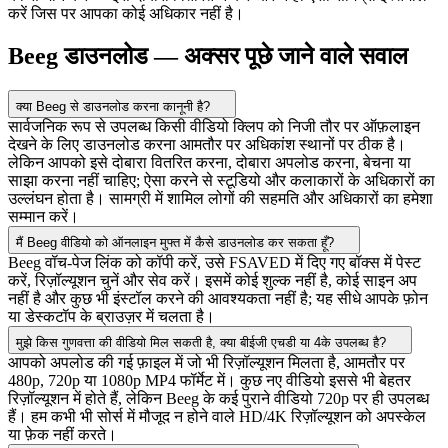
करें जिस पर आपका कोई अधिकार नहीं है।
Beeg डाउनलोड — अक्सर पूछे जाने वाले सवाल
क्या Beeg से डाउनलोड करना कानूनी है?
सार्वजनिक रूप से उपलब्ध किसी वीडियो क्लिप को निजी तौर पर ऑफ़लाइन
देखने के लिए डाउनलोड करना आमतौर पर अधिकांश स्थानों पर ठीक है।
लेकिन आपको इसे दोबारा वितरित करना, दोबारा अपलोड करना, बेचना या
साझा करना नहीं चाहिए; ऐसा करने से स्टूडियो और कलाकारों के अधिकारों का
उल्लंघन होता है। सामग्री में शामिल लोगों की सहमति और अधिकारों का हमेशा
सम्मान करें।
मैं Beeg वीडियो को ऑनलाइन मुफ्त में कैसे डाउनलोड कर सकता हूँ?
Beeg वॉच-पेज लिंक को कॉपी करें, उसे FSAVED में दिए गए बॉक्स में पेस्ट
करें, रिज़ॉल्यूशन चुनें और सेव करें। इसमें कोई शुल्क नहीं है, कोई साइन अप
नहीं है और कुछ भी इंस्टॉल करने की आवश्यकता नहीं है; यह सीधे आपके फ़ोन
या डेस्कटॉप के ब्राउज़र में चलता है।
मुझे किस गुणवत्ता की वीडियो मिल सकती है, क्या बीईजी एचडी या 4के उपलब्ध है?
आपको अपलोड की गई फ़ाइल में जो भी रिज़ॉल्यूशन मिलता है, आमतौर पर
480p, 720p या 1080p MP4 फॉर्मेट में। कुछ नए वीडियो इससे भी बेहतर
रिज़ॉल्यूशन में होते हैं, लेकिन Beeg के कई पुराने वीडियो 720p पर ही उपलब्ध
हैं। हम कभी भी सोर्स में मौजूद न होने वाले HD/4K रिज़ॉल्यूशन को अपस्केल
या फ़ेक नहीं करते।