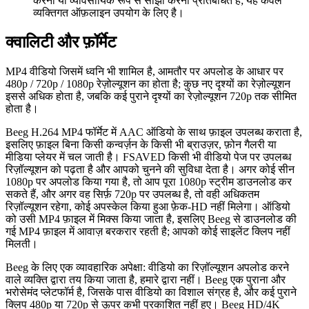
करना या व्यावसायिक रूप से साझा करना प्रतिबंधित है; यह केवल
व्यक्तिगत ऑफ़लाइन उपयोग के लिए है।
क्वालिटी और फ़ॉर्मेट
MP4 वीडियो जिसमें ध्वनि भी शामिल है, आमतौर पर अपलोड के आधार पर
480p / 720p / 1080p रेज़ोल्यूशन का होता है; कुछ नए दृश्यों का रेज़ोल्यूशन
इससे अधिक होता है, जबकि कई पुराने दृश्यों का रेज़ोल्यूशन 720p तक सीमित
होता है।
Beeg H.264 MP4 फॉर्मेट में AAC ऑडियो के साथ फ़ाइल उपलब्ध कराता है,
इसलिए फ़ाइल बिना किसी कन्वर्ज़न के किसी भी ब्राउज़र, फ़ोन गैलरी या
मीडिया प्लेयर में चल जाती है। FSAVED किसी भी वीडियो पेज पर उपलब्ध
रिज़ॉल्यूशन को पढ़ता है और आपको चुनने की सुविधा देता है। अगर कोई सीन
1080p पर अपलोड किया गया है, तो आप पूरा 1080p स्ट्रीम डाउनलोड कर
सकते हैं, और अगर वह सिर्फ़ 720p पर उपलब्ध है, तो वही अधिकतम
रिज़ॉल्यूशन रहेगा, कोई अपस्केल किया हुआ फ़ेक-HD नहीं मिलेगा। ऑडियो
को उसी MP4 फ़ाइल में मिक्स किया जाता है, इसलिए Beeg से डाउनलोड की
गई MP4 फ़ाइल में आवाज़ बरकरार रहती है; आपको कोई साइलेंट क्लिप नहीं
मिलती।
Beeg के लिए एक व्यावहारिक अपेक्षा: वीडियो का रिज़ॉल्यूशन अपलोड करने
वाले व्यक्ति द्वारा तय किया जाता है, हमारे द्वारा नहीं। Beeg एक पुराना और
भरोसेमंद प्लेटफॉर्म है, जिसके पास वीडियो का विशाल संग्रह है, और कई पुराने
क्लिप 480p या 720p से ऊपर कभी प्रकाशित नहीं हुए। Beeg HD/4K