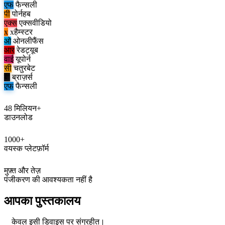
एफ
फैन्सली
पी
पोर्नहब
एक्स
एक्सवीडियो
x
xहैम्स्टर
ओ
ओनलीफैंस
आर
रेडट्यूब
वाई
यूपोर्न
सी
चतुरबेट
बी
ब्राज़र्स
एफ
फैन्सली
48 मिलियन+
डाउनलोड
1000+
वयस्क प्लेटफ़ॉर्म
मुफ़्त और तेज़
पंजीकरण की आवश्यकता नहीं है
आपका पुस्तकालय
केवल इसी डिवाइस पर संग्रहीत।