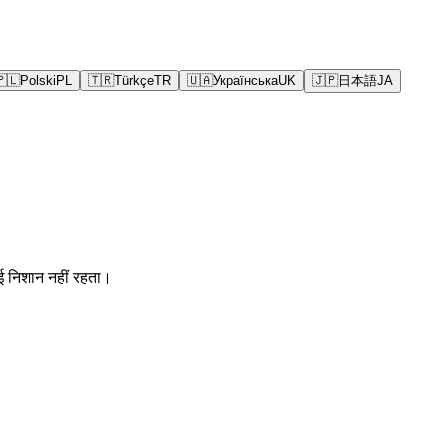
🇵🇱
Polski
PL
🇹🇷
Türkçe
TR
🇺🇦
Українська
UK
🇯🇵
日本語
JA
ई निशान नहीं रहता।