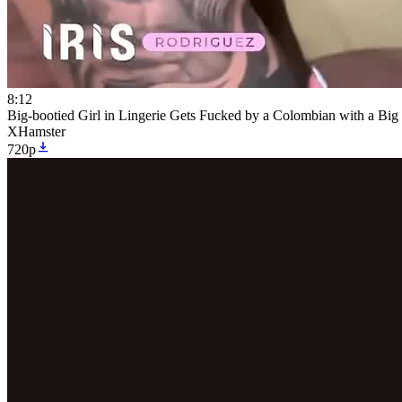
8:12
Big-bootied Girl in Lingerie Gets Fucked by a Colombian with a Bi
XHamster
720p