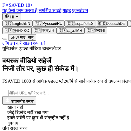
F
✳
SAVED
18+
यह कैसे काम करता है
समर्थित साइटें
गाइड
एक्सटेंशन
HI
🇬🇧
English
EN
🇷🇺
Русский
RU
🇪🇸
Español
ES
🇩🇪
Deutsch
DE
🇰🇷
한국어
KO
🇨🇳
中文
ZH
🇸🇦
العربية
AR
🇮🇳
हिन्दी
HI
SFW मोड: चालू
लॉग इन करें
साइन अप करें
यूनिवर्सल एडल्ट मीडिया डाउनलोडर
वयस्क वीडियो सहेजें
निजी तौर पर, कुछ ही सेकंड में।
FSAVED 1000 से अधिक एडल्ट प्लेटफॉर्म से सार्वजनिक रूप से उपलब्ध क्लि
डाउनलोड करना
खाता नहीं
कोई रिकॉर्ड नहीं रखा गया
हमारे सर्वरों पर कुछ भी संग्रहीत नहीं है
गुमनाम
तीन सरल चरण