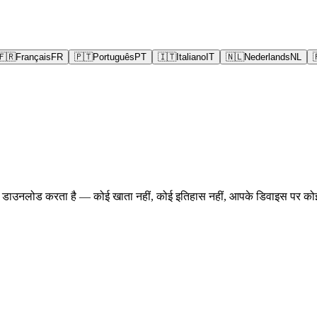
🇫🇷
Français
FR
🇵🇹
Português
PT
🇮🇹
Italiano
IT
🇳🇱
Nederlands
NL
प डाउनलोड करता है — कोई खाता नहीं, कोई इतिहास नहीं, आपके डिवाइस पर को