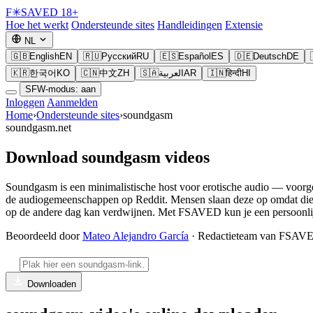
F
✳
SAVED
18+
Hoe het werkt
Ondersteunde sites
Handleidingen
Extensie
NL
🇬🇧
English
EN
🇷🇺
Русский
RU
🇪🇸
Español
ES
🇩🇪
Deutsch
DE
🇰🇷
한국어
KO
🇨🇳
中文
ZH
🇸🇦
العربية
AR
🇮🇳
हिन्दी
HI
SFW-modus: aan
Inloggen
Aanmelden
Home
›
Ondersteunde sites
›
soundgasm
soundgasm.net
Download soundgasm videos
Soundgasm is een minimalistische host voor erotische audio — voorgel
de audiogemeenschappen op Reddit. Mensen slaan deze op omdat die li
op de andere dag kan verdwijnen. Met FSAVED kun je een persoonlij
Beoordeeld door
Mateo Alejandro García
· Redactieteam van FSAV
Downloaden