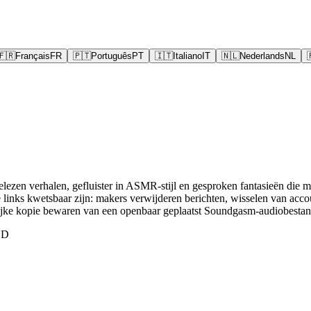
🇫🇷
Français
FR
🇵🇹
Português
PT
🇮🇹
Italiano
IT
🇳🇱
Nederlands
NL
ezen verhalen, gefluister in ASMR-stijl en gesproken fantasieën die ma
nks kwetsbaar zijn: makers verwijderen berichten, wisselen van accou
ke kopie bewaren van een openbaar geplaatst Soundgasm-audiobestand
ED