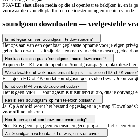
FSAVED slaat alleen media op die al openbaar te bekijken is, en is ge
voorwaarden van elk platform en de toestemming en rechten van de me
soundgasm downloaden — veelgestelde vr
Is het legaal om van Soundgasm te downloaden?
Het opslaan van een openbaar geplaatste opname voor je eigen privégeb
gebruiken ervan — dit zijn de stemmen van echte mensen, gedeeld on
Hoe kan ik online gratis ‘soundgasm’-audio downloaden?
Kopieer de URL van de openbare Soundgasm-pagina, plak deze hier en s
Welke kwaliteit of welk audioformaat krijg ik — is er een HD- of 4K-versie?
Er is geen HD of 4K omdat soundgasm geen video bevat. Je ontvangt
Is het een MP4 en is de audio behouden?
Het is geen MP4 — soundgasm is uitsluitend audio, dus je ontvangt e
Kan ik een ‘soundgasm’ op mijn telefoon opslaan?
Ja. Op Android wordt het bestand opgeslagen in je map ‘Downloads’; 
voor offline luisteren.
Heb ik een app of een browserextensie nodig?
Nee. Er is geen app, geen extensie en geen plug-in — het is een Sou
Zal Soundgasm weten dat ik het was, en is dit privé?