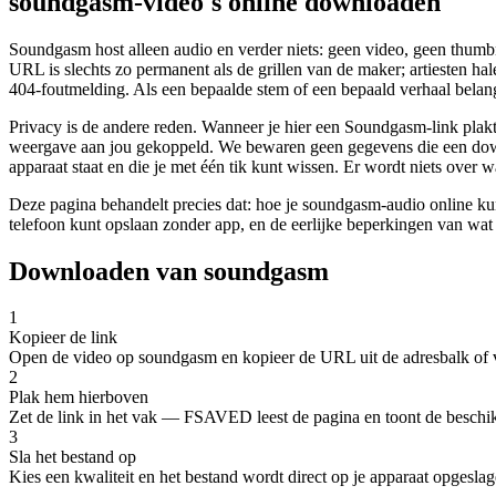
soundgasm-video's online downloaden
Soundgasm host alleen audio en verder niets: geen video, geen thumb
URL is slechts zo permanent als de grillen van de maker; artiesten ha
404-foutmelding. Als een bepaalde stem of een bepaald verhaal belangrij
Privacy is de andere reden. Wanneer je hier een Soundgasm-link plakt,
weergave aan jou gekoppeld. We bewaren geen gegevens die een download
apparaat staat en die je met één tik kunt wissen. Er wordt niets over 
Deze pagina behandelt precies dat: hoe je soundgasm-audio online ku
telefoon kunt opslaan zonder app, en de eerlijke beperkingen van wa
Downloaden van soundgasm
1
Kopieer de link
Open de video op soundgasm en kopieer de URL uit de adresbalk of 
2
Plak hem hierboven
Zet de link in het vak — FSAVED leest de pagina en toont de beschik
3
Sla het bestand op
Kies een kwaliteit en het bestand wordt direct op je apparaat opgesl