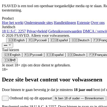
FSAVED is een tool om openbaar toegankelijke media op te slaan. Res
toestemming.
Product
Hoe het werkt
Ondersteunde sites
Handleidingen
Extensie
Over ons
Juridisch
18 U.S.C. 2257
Privacybeleid
Gebruiksvoorwaarden
DMCA / verwij
© 2026 FSAVED. Alleen voor volwassenen.
🇬🇧
English
🇷🇺
Русский
🇪🇸
Español
🇩🇪
Deutsch
🇫🇷
Franç
•••
Taal kiezen
🇬🇧
English
🇷🇺
Русский
🇪🇸
Español
🇩🇪
Deutsch
🇫🇷
Français
🇮🇳
हिन्दी
Je moet 18+ zijn om deze dienst te gebruiken.
18+
Deze site bevat content voor volwassenen
Door binnen te gaan bevestig je dat je minstens
18 jaar oud
bent (of 
Onthoud mij op dit apparaat
Ik ben 18 of ouder — Binnenkomen
Beschermd onder 18 U.S.C. § 2257. Door binnen te gaan ga je akko