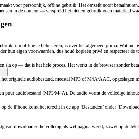
maakt voor persoonlijk, offline gebruik. Het omzeilt nooit betaalmuren
nsen in de content — verspreid het niet en gebruik geen materiaal waa
agen
ruik, om offline te beluisteren, is over het algemeen prima. Wat niet i
der hun eigen voorwaarden, dus houd kopieën privé en respecteer de 
la op — dat is het hele proces. Het werkt in de browser zonder betalin
 het originele audiobestand, meestal MP3 of M4A/AAC, opgeslagen me
en puur audiobestand (MP3/M4A). De audio vormt de volledige inhoud e
op de iPhone komt het terecht in de app ‘Bestanden’ onder ‘Downloads’
ndgasm-downloader die volledig als webpagina werkt, zowel op de telef