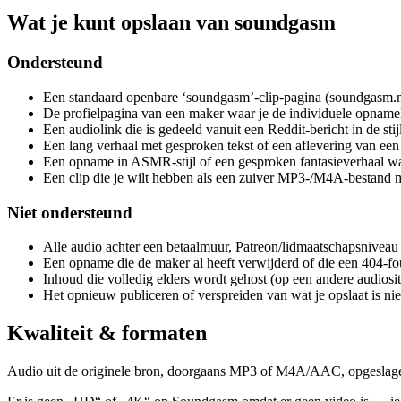
Wat je kunt opslaan van soundgasm
Ondersteund
Een standaard openbare ‘soundgasm’-clip-pagina (soundgasm.net
De profielpagina van een maker waar je de individuele opnamel
Een audiolink die is gedeeld vanuit een Reddit-bericht in de s
Een lang verhaal met gesproken tekst of een aflevering van een au
Een opname in ASMR-stijl of een gesproken fantasieverhaal waa
Een clip die je wilt hebben als een zuiver MP3-/M4A-bestand m
Niet ondersteund
Alle audio achter een betaalmuur, Patreon/lidmaatschapsniveau 
Een opname die de maker al heeft verwijderd of die een 404-fou
Inhoud die volledig elders wordt gehost (op een andere audios
Het opnieuw publiceren of verspreiden van wat je opslaat is ni
Kwaliteit & formaten
Audio uit de originele bron, doorgaans MP3 of M4A/AAC, opgeslagen 