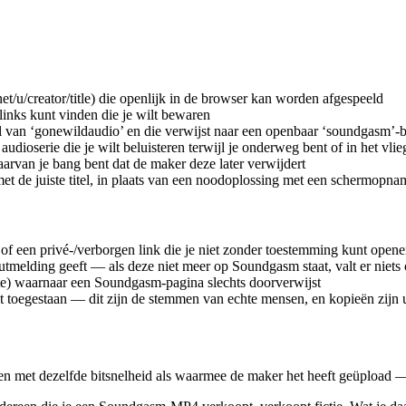
/u/creator/title) die openlijk in de browser kan worden afgespeeld
inks kunt vinden die je wilt bewaren
tijl van ‘gonewildaudio’ en die verwijst naar een openbaar ‘soundgasm’-
dioserie die je wilt beluisteren terwijl je onderweg bent of in het vlieg
rvan je bang bent dat de maker deze later verwijdert
et de juiste titel, in plaats van een noodoplossing met een schermopna
of een privé-/verborgen link die je niet zonder toestemming kunt open
tmelding geeft — als deze niet meer op Soundgasm staat, valt er niets 
ite) waarnaar een Soundgasm-pagina slechts doorverwijst
et toegestaan — dit zijn de stemmen van echte mensen, en kopieën zijn u
met dezelfde bitsnelheid als waarmee de maker het heeft geüpload — g