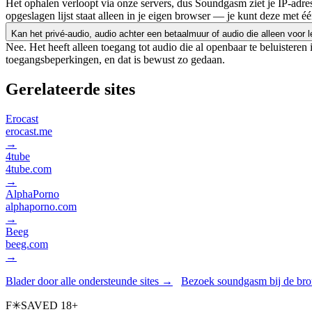
Het ophalen verloopt via onze servers, dus Soundgasm ziet je IP-adr
opgeslagen lijst staat alleen in je eigen browser — je kunt deze met éé
Kan het privé-audio, audio achter een betaalmuur of audio die alleen voor l
Nee. Het heeft alleen toegang tot audio die al openbaar te beluistere
toegangsbeperkingen, en dat is bewust zo gedaan.
Gerelateerde sites
Erocast
erocast.me
→
4tube
4tube.com
→
AlphaPorno
alphaporno.com
→
Beeg
beeg.com
→
Blader door alle ondersteunde sites →
Bezoek soundgasm bij de br
F
✳
SAVED
18+