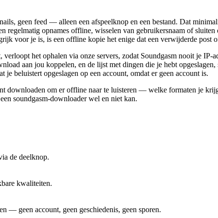
nails, geen feed — alleen een afspeelknop en een bestand. Dat minima
len regelmatig opnames offline, wisselen van gebruikersnaam of sluiten
k voor je is, is een offline kopie het enige dat een verwijderde post of
 verloopt het ophalen via onze servers, zodat Soundgasm nooit je IP-ad
 aan jou koppelen, en de lijst met dingen die je hebt opgeslagen, staa
wat je beluistert opgeslagen op een account, omdat er geen account is.
nt downloaden om er offline naar te luisteren — welke formaten je krij
t een soundgasm-downloader wel en niet kan.
via de deelknop.
bare kwaliteiten.
agen — geen account, geen geschiedenis, geen sporen.