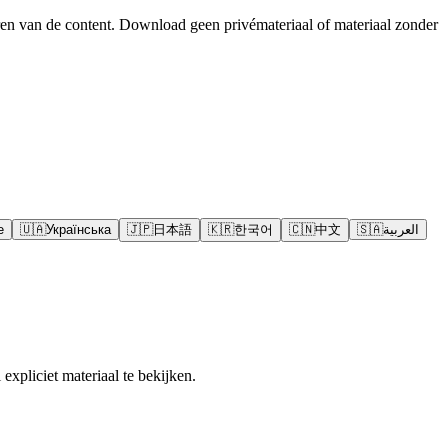
en van de content. Download geen privémateriaal of materiaal zonder
e
🇺🇦
Українська
🇯🇵
日本語
🇰🇷
한국어
🇨🇳
中文
🇸🇦
العربية
expliciet materiaal te bekijken.