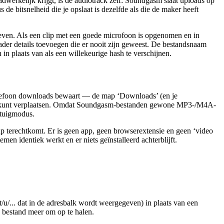
erkelijk krijgt, is de audiotrack zelf: Soundgasm slaat uploads op
bitsnelheid die je opslaat is dezelfde als die de maker heeft
egeven. Als een clip met een goede microfoon is opgenomen en in
ader details toevoegen die er nooit zijn geweest. De bestandsnaam
n plaats van als een willekeurige hash te verschijnen.
e telefoon downloads bewaart — de map ‘Downloads’ (en je
map kunt verplaatsen. Omdat Soundgasm-bestanden gewone MP3-/M4A-
gtuigmodus.
ap terechtkomt. Er is geen app, geen browserextensie en geen ‘video
en identiek werkt en er niets geïnstalleerd achterblijft.
u/... dat in de adresbalk wordt weergegeven) in plaats van een
n bestand meer om op te halen.