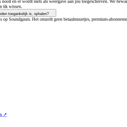
es nooit en er wordt niets als weergave aan jou toegeschreven. We bew
n tik wissen.
eden toegankelijk is, ophalen?
n is op Soundgasm. Het omzeilt geen betaalmuurtjes, premium-abonnement
on ↗