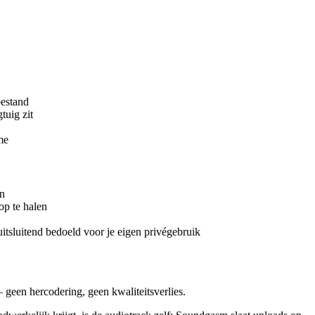
bestand
tuig zit
me
en
op te halen
itsluitend bedoeld voor je eigen privégebruik
een hercodering, geen kwaliteitsverlies.