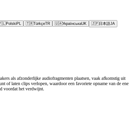
🇵🇱
Polski
PL
🇹🇷
Türkçe
TR
🇺🇦
Українська
UK
🇯🇵
日本語
JA
kers als afzonderlijke audiofragmenten plaatsen, vaak afkomstig uit
nt of laten clips verlopen, waardoor een favoriete opname van de ene
 voordat het verdwijnt.