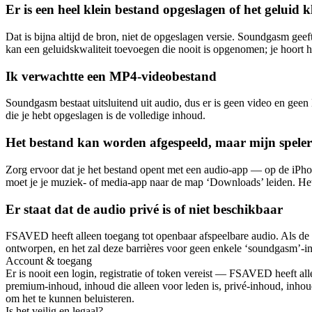
Er is een heel klein bestand opgeslagen of het geluid 
Dat is bijna altijd de bron, niet de opgeslagen versie. Soundgasm geef
kan een geluidskwaliteit toevoegen die nooit is opgenomen; je hoort he
Ik verwachtte een MP4-videobestand
Soundgasm bestaat uitsluitend uit audio, dus er is geen video en ge
die je hebt opgeslagen is de volledige inhoud.
Het bestand kan worden afgespeeld, maar mijn speler
Zorg ervoor dat je het bestand opent met een audio-app — op de iPho
moet je je muziek- of media-app naar de map ‘Downloads’ leiden. Het
Er staat dat de audio privé is of niet beschikbaar
FSAVED heeft alleen toegang tot openbaar afspeelbare audio. Als de 
ontworpen, en het zal deze barrières voor geen enkele ‘soundgasm’-i
Account & toegang
Er is nooit een login, registratie of token vereist — FSAVED heeft al
premium-inhoud, inhoud die alleen voor leden is, privé-inhoud, inhou
om het te kunnen beluisteren.
Is het veilig en legaal?