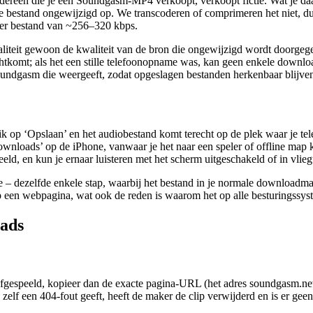
een die je een Soundgasm-MP4 verkoopt, verkoopt fictie. Wat je daadw
tand ongewijzigd op. We transcoderen of comprimeren het niet, dus de 
ller bestand van ~256–320 kbps.
kwaliteit gewoon de kwaliteit van de bron die ongewijzigd wordt doorg
echtkomt; als het een stille telefoonopname was, kan geen enkele downlo
ndgasm die weergeeft, zodat opgeslagen bestanden herkenbaar blijven i
, tik op ‘Opslaan’ en het audiobestand komt terecht op de plek waar j
ownloads’ op de iPhone, vanwaar je het naar een speler of offline 
ld, en kun je ernaar luisteren met het scherm uitgeschakeld of in vlie
e – dezelfde enkele stap, waarbij het bestand in je normale downloadm
 een webpagina, wat ook de reden is waarom het op alle besturingssystem
oads
afgespeeld, kopieer dan de exacte pagina-URL (het adres soundgasm.net/
 zelf een 404-fout geeft, heeft de maker de clip verwijderd en is er gee