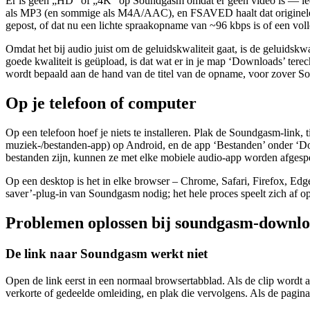
Er is geen „HD“ of „4K“ op Soundgasm omdat er geen video is — ieder
als MP3 (en sommige als M4A/AAC), en FSAVED haalt dat originele bes
gepost, of dat nu een lichte spraakopname van ~96 kbps is of een vo
Omdat het bij audio juist om de geluidskwaliteit gaat, is de geluids
goede kwaliteit is geüpload, is dat wat er in je map ‘Downloads’ ter
wordt bepaald aan de hand van de titel van de opname, voor zover Sou
Op je telefoon of computer
Op een telefoon hoef je niets te installeren. Plak de Soundgasm-link
muziek-/bestanden-app) op Android, en de app ‘Bestanden’ onder ‘D
bestanden zijn, kunnen ze met elke mobiele audio-app worden afgespee
Op een desktop is het in elke browser – Chrome, Safari, Firefox, Edg
saver’-plug-in van Soundgasm nodig; het hele proces speelt zich af op
Problemen oplossen bij soundgasm-downl
De link naar Soundgasm werkt niet
Open de link eerst in een normaal browsertabblad. Als de clip wordt 
verkorte of gedeelde omleiding, en plak die vervolgens. Als de pagina