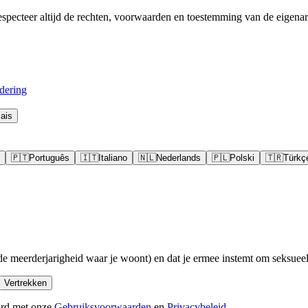
pecteer altijd de rechten, voorwaarden en toestemming van de eigenar
dering
ais
🇵🇹
Português
🇮🇹
Italiano
🇳🇱
Nederlands
🇵🇱
Polski
🇹🇷
Türkç
de meerderjarigheid waar je woont) en dat je ermee instemt om seksueel 
Vertrekken
ord met onze
Gebruiksvoorwaarden
en
Privacybeleid
.