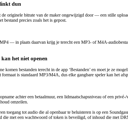
klinkt dun
t de originele bitrate van de maker ongewijzigd door — een stille upload
t bestand precies zoals het is gepost.
en MP4 — in plaats daarvan krijg je terecht een MP3- of M4A-audiobest
 kan het niet openen
ne komen bestanden terecht in de app ‘Bestanden’ en moet je ze mogeli
 formaat is standaard MP3/M4A, dus elke gangbare speler kan het afsp
opname achter een betaalmuur, een lidmaatschapsniveau of een privé-/v
nhoud omzeilen.
leen toegang tot audio die al openbaar te beluisteren is op een Soundg
d die met een wachtwoord of token is beveiligd, of inhoud die met DRM 