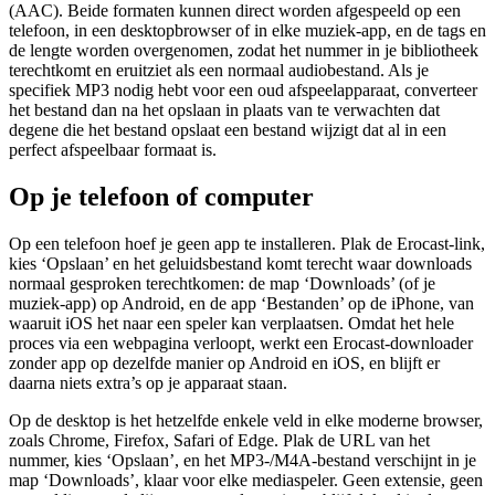
(AAC). Beide formaten kunnen direct worden afgespeeld op een
telefoon, in een desktopbrowser of in elke muziek-app, en de tags en
de lengte worden overgenomen, zodat het nummer in je bibliotheek
terechtkomt en eruitziet als een normaal audiobestand. Als je
specifiek MP3 nodig hebt voor een oud afspeelapparaat, converteer
het bestand dan na het opslaan in plaats van te verwachten dat
degene die het bestand opslaat een bestand wijzigt dat al in een
perfect afspeelbaar formaat is.
Op je telefoon of computer
Op een telefoon hoef je geen app te installeren. Plak de Erocast-link,
kies ‘Opslaan’ en het geluidsbestand komt terecht waar downloads
normaal gesproken terechtkomen: de map ‘Downloads’ (of je
muziek-app) op Android, en de app ‘Bestanden’ op de iPhone, van
waaruit iOS het naar een speler kan verplaatsen. Omdat het hele
proces via een webpagina verloopt, werkt een Erocast-downloader
zonder app op dezelfde manier op Android en iOS, en blijft er
daarna niets extra’s op je apparaat staan.
Op de desktop is het hetzelfde enkele veld in elke moderne browser,
zoals Chrome, Firefox, Safari of Edge. Plak de URL van het
nummer, kies ‘Opslaan’, en het MP3-/M4A-bestand verschijnt in je
map ‘Downloads’, klaar voor elke mediaspeler. Geen extensie, geen