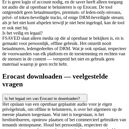
Er is geen login of account nodig, en de saver heeft alleen toegang
tot audio die al openbaar te beluisteren is op Erocast. De tool
ontgrendelt geen betaalmuurtjes, premium- of leden-only-niveaus,
privé- of token-beveiligde tracks, of enige DRM-beveiligde stream;
als je het niet kunt afspelen terwijl je niet bent ingelogd, kan de tool
er ook niet bij.
Is het veilig en legaal?
FSAVED slaat alleen media op die al openbaar te bekijken is, en is
gemaakt voor persoonlijk, offline gebruik. Het omzeilt nooit
betaalmuren, ledengedeeltes of DRM. Wat je ook opslaat, respecteer
de voorwaarden van elk platform en de toestemming en rechten van
de mensen in de content — verspreid het niet en gebruik geen
materiaal waarop je geen recht hebt.
Erocast downloaden — veelgestelde
vragen
Is het legaal om van Erocast te downloaden?
Het opslaan van een openbaar geplaatste audio voor je eigen
privégebruik, om offline te beluisteren, is over het algemeen op de
meeste plaatsen toegestaan. Wat niet is toegestaan, is het
herdistribueren, opnieuw plaatsen of het commercieel gebruiken van
iemands stemopname. Houd het persoonlijk, respecteer de