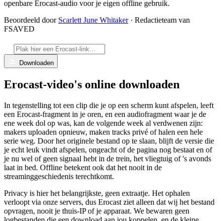
openbare Erocast-audio voor je eigen offline gebruik.
Beoordeeld door
Scarlett June Whitaker
· Redactieteam van
FSAVED
Downloaden
Erocast-video's online downloaden
In tegenstelling tot een clip die je op een scherm kunt afspelen, leeft
een Erocast-fragment in je oren, en een audiofragment waar je de
ene week dol op was, kan de volgende week al verdwenen zijn:
makers uploaden opnieuw, maken tracks privé of halen een hele
serie weg. Door het originele bestand op te slaan, blijft de versie die
je echt leuk vindt afspelen, ongeacht of de pagina nog bestaat en of
je nu wel of geen signaal hebt in de trein, het vliegtuig of 's avonds
laat in bed. Offline betekent ook dat het nooit in de
streaminggeschiedenis terechtkomt.
Privacy is hier het belangrijkste, geen extraatje. Het ophalen
verloopt via onze servers, dus Erocast ziet alleen dat wij het bestand
opvragen, nooit je thuis-IP of je apparaat. We bewaren geen
logbestanden die een download aan jou koppelen, en de kleine