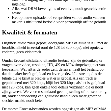
ingelogd
Alles wat DRM-beveiligd is of een live, nooit gearchiveerde
sessie
Het opnieuw uploaden of verspreiden van de audio van een
maker is uitsluitend bedoeld voor persoonlijk offline gebruik
Kwaliteit & formaten
Originele audio zoals gepost, doorgaans MP3 of M4A/AAC met de
bronbitsnelheid (meestal rond de 128 tot 320 kbps); niet opnieuw
coderen, geen videotrack.
Omdat Erocast uitsluitend uit audio bestaat, zijn de gebruikelijke
vragen over video, resolutie, HD, 4K en MP4 simpelweg niet van
toepassing. Wat telt is de audio zelf: de saver haalt het bestand op
dat de maker heeft geüpload en levert je dezelfde stream, dus de
bitrate die je krijgt is precies wat er is gepost. Als een track is
gepubliceerd met 320 kbps, blijft het 320 kbps; als het is geüpload
met 128 kbps, kan geen enkele tool details verzinnen die er nooit
zijn geweest. We voeren standaard geen upscaling of transcodering
uit, omdat hercodering een geluidsbestand alleen maar groter of
slechter maakt, nooit beter.
De meeste Erocast-bestanden worden opgeslagen als MP3 of M4A