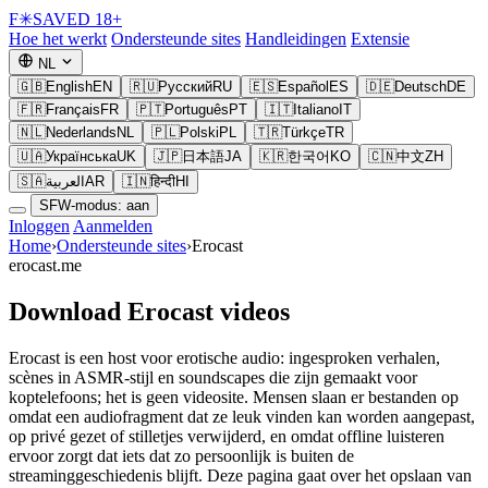
F
✳
SAVED
18+
Hoe het werkt
Ondersteunde sites
Handleidingen
Extensie
NL
🇬🇧
English
EN
🇷🇺
Русский
RU
🇪🇸
Español
ES
🇩🇪
Deutsch
DE
🇫🇷
Français
FR
🇵🇹
Português
PT
🇮🇹
Italiano
IT
🇳🇱
Nederlands
NL
🇵🇱
Polski
PL
🇹🇷
Türkçe
TR
🇺🇦
Українська
UK
🇯🇵
日本語
JA
🇰🇷
한국어
KO
🇨🇳
中文
ZH
🇸🇦
العربية
AR
🇮🇳
हिन्दी
HI
SFW-modus: aan
Inloggen
Aanmelden
Home
›
Ondersteunde sites
›
Erocast
erocast.me
Download Erocast videos
Erocast is een host voor erotische audio: ingesproken verhalen,
scènes in ASMR-stijl en soundscapes die zijn gemaakt voor
koptelefoons; het is geen videosite. Mensen slaan er bestanden op
omdat een audiofragment dat ze leuk vinden kan worden aangepast,
op privé gezet of stilletjes verwijderd, en omdat offline luisteren
ervoor zorgt dat iets dat zo persoonlijk is buiten de
streaminggeschiedenis blijft. Deze pagina gaat over het opslaan van