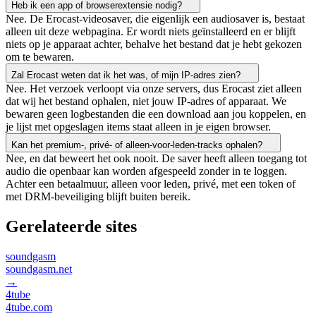
Heb ik een app of browserextensie nodig?
Nee. De Erocast-videosaver, die eigenlijk een audiosaver is, bestaat
alleen uit deze webpagina. Er wordt niets geïnstalleerd en er blijft
niets op je apparaat achter, behalve het bestand dat je hebt gekozen
om te bewaren.
Zal Erocast weten dat ik het was, of mijn IP-adres zien?
Nee. Het verzoek verloopt via onze servers, dus Erocast ziet alleen
dat wij het bestand ophalen, niet jouw IP-adres of apparaat. We
bewaren geen logbestanden die een download aan jou koppelen, en
je lijst met opgeslagen items staat alleen in je eigen browser.
Kan het premium-, privé- of alleen-voor-leden-tracks ophalen?
Nee, en dat beweert het ook nooit. De saver heeft alleen toegang tot
audio die openbaar kan worden afgespeeld zonder in te loggen.
Achter een betaalmuur, alleen voor leden, privé, met een token of
met DRM-beveiliging blijft buiten bereik.
Gerelateerde sites
soundgasm
soundgasm.net
→
4tube
4tube.com