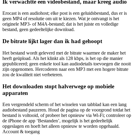
Ik verwachtte een videobestand, maar kreeg audio
Erocast is een audiohost; elke post is een geluidsbestand, dus er is
geen MP4 of resolutie om uit te kiezen. Wat je ontvangt is het
originele MP3- of M4A-bestand; dat is het juiste en volledige
bestand, geen gedeeltelijke download.
De bitrate lijkt lager dan ik had gehoopt
Het bestand wordt geleverd met de bitrate waarmee de maker het
heeft geüpload. Als het klinkt als 128 kbps, is het op die manier
gepubliceerd; geen enkele tool kan audiodetails toevoegen die nooit
zijn opgenomen. Hercoderen naar een MP3 met een hogere bitrate
zou de kwaliteit niet verbeteren.
Het downloaden stopt halverwege op mobiele
apparaten
Een vergrendeld scherm of het wisselen van tabblad kan een lang
audiobestand pauzeren. Houd de pagina op de voorgrond totdat het
bestand is voltooid, of probeer het opnieuw via Wi-Fi; controleer op
de iPhone de app ‘Bestanden’, mogelijk is het gedeeltelijk
opgeslagen en hoeft het alleen opnieuw te worden opgehaald.
Account & toegang