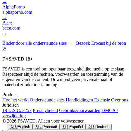
→
AlphaPorno
alphaporno.com
→
Beeg
beeg.com
→
Blader door alle ondersteunde sites →
Bezoek Erocast bij de bron
↗
F
✳
SAVED
18+
FSAVED is een tool om openbaar toegankelijke media op te slaan.
Respecteer altijd de rechten, voorwaarden en toestemming van de
eigenaren van de content. Download geen privémateriaal of
materiaal zonder toestemming.
Product
Hoe het werkt
Ondersteunde sites
Handleidingen
Extensie
Over ons
Juridisch
18 U.S.C. 2257
Privacybeleid
Gebruiksvoorwaarden
DMCA /
verwijdering
© 2026 FSAVED. Alleen voor volwassenen.
🇬🇧
English
🇷🇺
Русский
🇪🇸
Español
🇩🇪
Deutsch