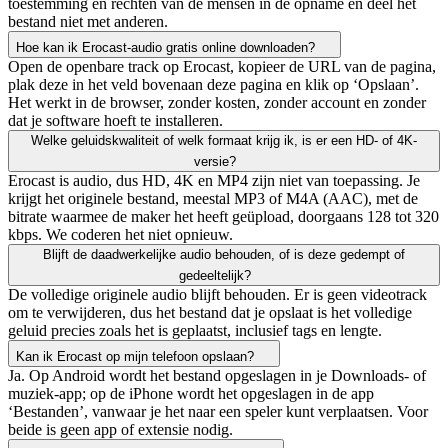
toestemming en rechten van de mensen in de opname en deel het
bestand niet met anderen.
Hoe kan ik Erocast-audio gratis online downloaden?
Open de openbare track op Erocast, kopieer de URL van de pagina,
plak deze in het veld bovenaan deze pagina en klik op ‘Opslaan’.
Het werkt in de browser, zonder kosten, zonder account en zonder
dat je software hoeft te installeren.
Welke geluidskwaliteit of welk formaat krijg ik, is er een HD- of 4K-
versie?
Erocast is audio, dus HD, 4K en MP4 zijn niet van toepassing. Je
krijgt het originele bestand, meestal MP3 of M4A (AAC), met de
bitrate waarmee de maker het heeft geüpload, doorgaans 128 tot 320
kbps. We coderen het niet opnieuw.
Blijft de daadwerkelijke audio behouden, of is deze gedempt of
gedeeltelijk?
De volledige originele audio blijft behouden. Er is geen videotrack
om te verwijderen, dus het bestand dat je opslaat is het volledige
geluid precies zoals het is geplaatst, inclusief tags en lengte.
Kan ik Erocast op mijn telefoon opslaan?
Ja. Op Android wordt het bestand opgeslagen in je Downloads- of
muziek-app; op de iPhone wordt het opgeslagen in de app
‘Bestanden’, vanwaar je het naar een speler kunt verplaatsen. Voor
beide is geen app of extensie nodig.