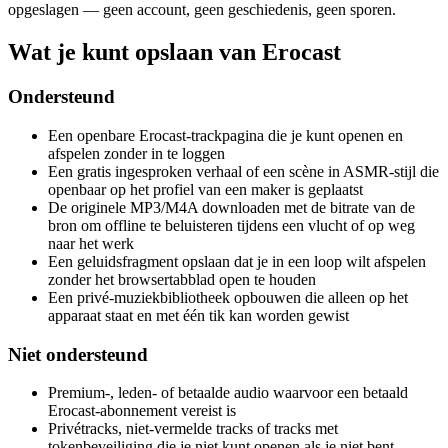
opgeslagen — geen account, geen geschiedenis, geen sporen.
Wat je kunt opslaan van Erocast
Ondersteund
Een openbare Erocast-trackpagina die je kunt openen en
afspelen zonder in te loggen
Een gratis ingesproken verhaal of een scène in ASMR-stijl die
openbaar op het profiel van een maker is geplaatst
De originele MP3/M4A downloaden met de bitrate van de
bron om offline te beluisteren tijdens een vlucht of op weg
naar het werk
Een geluidsfragment opslaan dat je in een loop wilt afspelen
zonder het browsertabblad open te houden
Een privé-muziekbibliotheek opbouwen die alleen op het
apparaat staat en met één tik kan worden gewist
Niet ondersteund
Premium-, leden- of betaalde audio waarvoor een betaald
Erocast-abonnement vereist is
Privétracks, niet-vermelde tracks of tracks met
tokenbeveiliging die je niet kunt openen als je niet bent