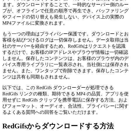
ます。ダウンロードすることで、一時的なサーバー側のルー
プが、オフラインで任意の順序で再生でき、バッファリング
やフィードの切り替えも発生しない、デバイス上の実際の
MP4ファイルに変換されます。
もう一つの理由はプライバシー保護です。ダウンロードとお
客様を結びつけるログは一切保存しません。データ取得は当
社のサーバーを経由するため、RedGifsはリクエストを認識
するだけで、お客様のIPアドレスやブラウザ情報は一切確認
しません。保存したコンテンツは、お客様のブラウザ内のデ
バイス専用ライブラリに一覧表示され、当社側には保存され
ません。また、ワンタップで削除できます。保存したコンテ
ンツは共有も同期もされません。
以下では、この RedGifs ダウンローダーが処理できる
RedGifs リンクの種類、期待できる MP4 の品質、アプリを使
用せずに RedGifs クリップを携帯電話に保存する方法、およ
びフォーマット、オーディオ、合法性、プライバシーに関す
るよくある質問への回答をご覧いただけます。
RedGifsからダウンロードする方法