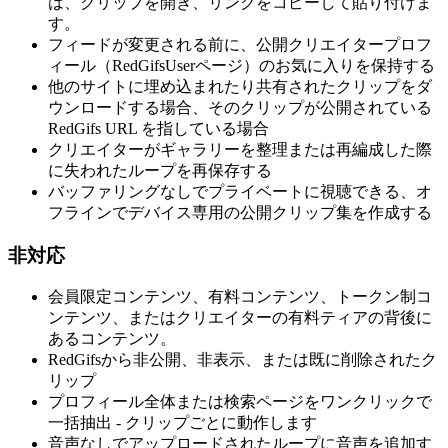
は、クリップを開き、リンクをコピーして貼り付けま
す。
フィードが変更される前に、公開クリエイタープロフ
ィール（RedGifsUserページ）のお気に入りを保持する
他のサイトに埋め込まれたり共有されたクリップをダ
ウンロードする場合、そのクリップが公開されている
RedGifs URL を指している場合
クリエイターがギャラリーを整理または再編成した際
に失われたループを再保存する
バッファリングなしでプライベートに視聴できる、オ
フラインでデバイス専用の公開クリップ集を作成する
非対応
会員限定コンテンツ、有料コンテンツ、トークン制コ
ンテンツ、またはクリエイターの有料ティアの背後に
あるコンテンツ。
RedGifsから非公開、非表示、または既に削除されたク
リップ
プロフィール全体または検索ページをワンクリックで
一括抽出 - クリップごとに動作します
音声なしでアップロードされたループに音声を追加す