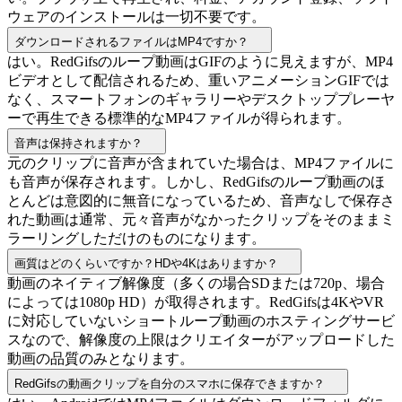
ウェアのインストールは一切不要です。
ダウンロードされるファイルはMP4ですか？
はい。RedGifsのループ動画はGIFのように見えますが、MP4
ビデオとして配信されるため、重いアニメーションGIFでは
なく、スマートフォンのギャラリーやデスクトッププレーヤ
ーで再生できる標準的なMP4ファイルが得られます。
音声は保持されますか？
元のクリップに音声が含まれていた場合は、MP4ファイルに
も音声が保存されます。しかし、RedGifsのループ動画のほ
とんどは意図的に無音になっているため、音声なしで保存さ
れた動画は通常、元々音声がなかったクリップをそのままミ
ラーリングしただけのものになります。
画質はどのくらいですか？HDや4Kはありますか？
動画のネイティブ解像度（多くの場合SDまたは720p、場合
によっては1080p HD）が取得されます。RedGifsは4KやVR
に対応していないショートループ動画のホスティングサービ
スなので、解像度の上限はクリエイターがアップロードした
動画の品質のみとなります。
RedGifsの動画クリップを自分のスマホに保存できますか？