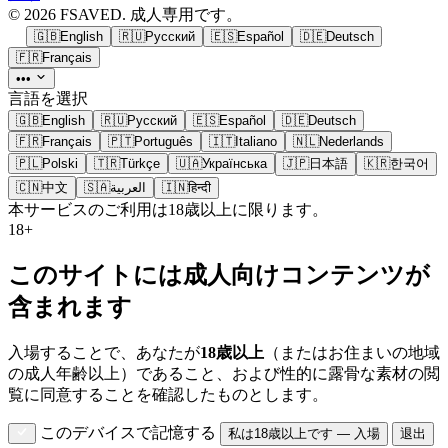
© 2026 FSAVED. 成人専用です。
🇬🇧
English
🇷🇺
Русский
🇪🇸
Español
🇩🇪
Deutsch
🇫🇷
Français
•••
言語を選択
🇬🇧
English
🇷🇺
Русский
🇪🇸
Español
🇩🇪
Deutsch
🇫🇷
Français
🇵🇹
Português
🇮🇹
Italiano
🇳🇱
Nederlands
🇵🇱
Polski
🇹🇷
Türkçe
🇺🇦
Українська
🇯🇵
日本語
🇰🇷
한국어
🇨🇳
中文
🇸🇦
العربية
🇮🇳
हिन्दी
本サービスのご利用は18歳以上に限ります。
18+
このサイトには成人向けコンテンツが
含まれます
入場することで、あなたが
18歳以上
（またはお住まいの地域
の成人年齢以上）であること、および性的に露骨な素材の閲
覧に同意することを確認したものとします。
このデバイスで記憶する
私は18歳以上です — 入場
退出