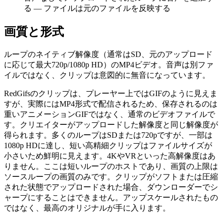
る — ファイルは元のファイルを反映する
画質と形式
ループのネイティブ解像度（通常はSD、元のアップロード
に応じて最大720p/1080p HD）のMP4ビデオ。音声は別ファ
イルではなく、クリップは意図的に無音になっています。
RedGifsのクリップは、プレーヤー上ではGIFのように見えま
すが、実際にはMP4形式で配信されるため、保存されるのは
重いアニメーションGIFではなく、通常のビデオファイルで
す。クリエイターがアップロードした解像度と同じ解像度が
得られます。多くのループはSDまたは720pですが、一部は
1080p HDに達し、短い高精細クリップはファイルサイズが
小さいため鮮明に見えます。4KやVRといった高解像度はあ
りません。ここは短いループのホストであり、画質の上限は
ソースループの画質のみです。クリップがソフトまたは圧縮
された状態でアップロードされた場合、ダウンローダーでシ
ャープにすることはできません。アップスケールされたもの
ではなく、最高のオリジナルが手に入ります。