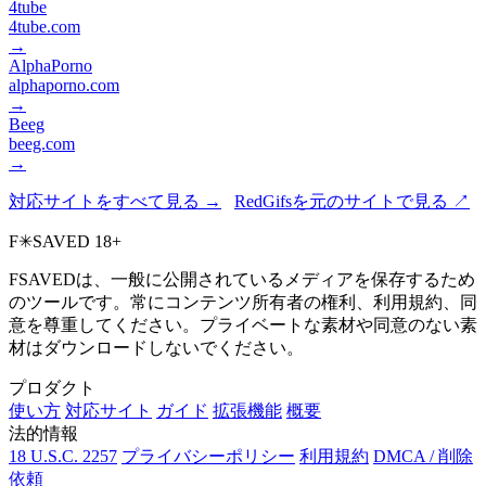
4tube
4tube.com
→
AlphaPorno
alphaporno.com
→
Beeg
beeg.com
→
対応サイトをすべて見る →
RedGifsを元のサイトで見る ↗
F
✳
SAVED
18+
FSAVEDは、一般に公開されているメディアを保存するため
のツールです。常にコンテンツ所有者の権利、利用規約、同
意を尊重してください。プライベートな素材や同意のない素
材はダウンロードしないでください。
プロダクト
使い方
対応サイト
ガイド
拡張機能
概要
法的情報
18 U.S.C. 2257
プライバシーポリシー
利用規約
DMCA / 削除
依頼