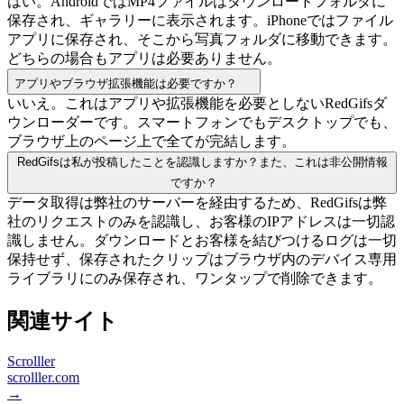
はい。AndroidではMP4ファイルはダウンロードフォルダに
保存され、ギャラリーに表示されます。iPhoneではファイル
アプリに保存され、そこから写真フォルダに移動できます。
どちらの場合もアプリは必要ありません。
アプリやブラウザ拡張機能は必要ですか？
いいえ。これはアプリや拡張機能を必要としないRedGifsダ
ウンローダーです。スマートフォンでもデスクトップでも、
ブラウザ上のページ上で全てが完結します。
RedGifsは私が投稿したことを認識しますか？また、これは非公開情報
ですか？
データ取得は弊社のサーバーを経由するため、RedGifsは弊
社のリクエストのみを認識し、お客様のIPアドレスは一切認
識しません。ダウンロードとお客様を結びつけるログは一切
保持せず、保存されたクリップはブラウザ内のデバイス専用
ライブラリにのみ保存され、ワンタップで削除できます。
関連サイト
Scrolller
scrolller.com
→