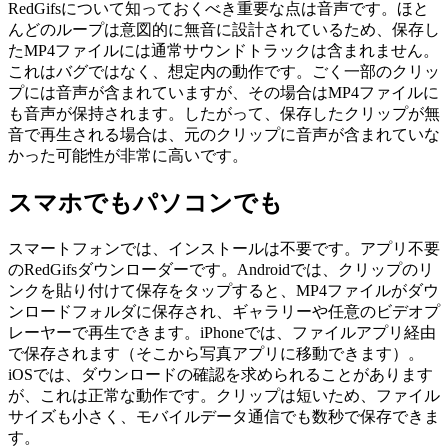
RedGifsについて知っておくべき重要な点は音声です。ほと
んどのループは意図的に無音に設計されているため、保存し
たMP4ファイルには通常サウンドトラックは含まれません。
これはバグではなく、想定内の動作です。ごく一部のクリッ
プには音声が含まれていますが、その場合はMP4ファイルに
も音声が保持されます。したがって、保存したクリップが無
音で再生される場合は、元のクリップに音声が含まれていな
かった可能性が非常に高いです。
スマホでもパソコンでも
スマートフォンでは、インストールは不要です。アプリ不要
のRedGifsダウンローダーです。Androidでは、クリップのリ
ンクを貼り付けて保存をタップすると、MP4ファイルがダウ
ンロードフォルダに保存され、ギャラリーや任意のビデオプ
レーヤーで再生できます。iPhoneでは、ファイルアプリ経由
で保存されます（そこから写真アプリに移動できます）。
iOSでは、ダウンロードの確認を求められることがあります
が、これは正常な動作です。クリップは短いため、ファイル
サイズも小さく、モバイルデータ通信でも数秒で保存できま
す。