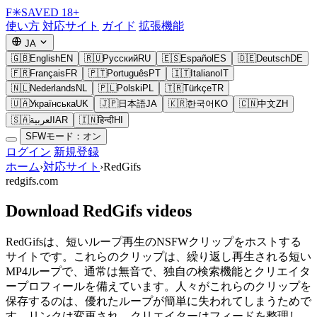
F
✳
SAVED
18+
使い方
対応サイト
ガイド
拡張機能
JA
🇬🇧
English
EN
🇷🇺
Русский
RU
🇪🇸
Español
ES
🇩🇪
Deutsch
DE
🇫🇷
Français
FR
🇵🇹
Português
PT
🇮🇹
Italiano
IT
🇳🇱
Nederlands
NL
🇵🇱
Polski
PL
🇹🇷
Türkçe
TR
🇺🇦
Українська
UK
🇯🇵
日本語
JA
🇰🇷
한국어
KO
🇨🇳
中文
ZH
🇸🇦
العربية
AR
🇮🇳
हिन्दी
HI
SFWモード：オン
ログイン
新規登録
ホーム
›
対応サイト
›
RedGifs
redgifs.com
Download RedGifs videos
RedGifsは、短いループ再生のNSFWクリップをホストする
サイトです。これらのクリップは、繰り返し再生される短い
MP4ループで、通常は無音で、独自の検索機能とクリエイタ
ープロフィールを備えています。人々がこれらのクリップを
保存するのは、優れたループが簡単に失われてしまうためで
す。リンクは変更され、クリエイターはフィードを整理し、