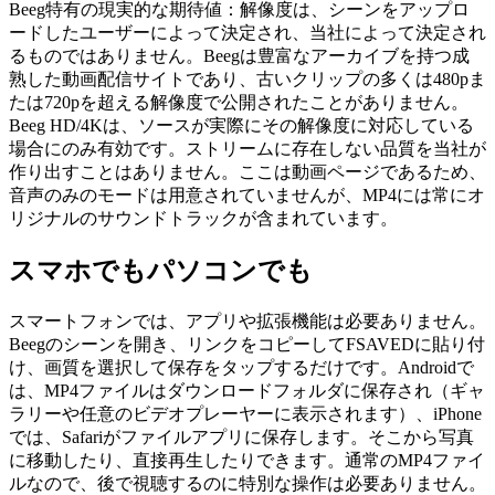
Beeg特有の現実的な期待値：解像度は、シーンをアップロ
ードしたユーザーによって決定され、当社によって決定され
るものではありません。Beegは豊富なアーカイブを持つ成
熟した動画配信サイトであり、古いクリップの多くは480pま
たは720pを超える解像度で公開されたことがありません。
Beeg HD/4Kは、ソースが実際にその解像度に対応している
場合にのみ有効です。ストリームに存在しない品質を当社が
作り出すことはありません。ここは動画ページであるため、
音声のみのモードは用意されていませんが、MP4には常にオ
リジナルのサウンドトラックが含まれています。
スマホでもパソコンでも
スマートフォンでは、アプリや拡張機能は必要ありません。
Beegのシーンを開き、リンクをコピーしてFSAVEDに貼り付
け、画質を選択して保存をタップするだけです。Androidで
は、MP4ファイルはダウンロードフォルダに保存され（ギャ
ラリーや任意のビデオプレーヤーに表示されます）、iPhone
では、Safariがファイルアプリに保存します。そこから写真
に移動したり、直接再生したりできます。通常のMP4ファイ
ルなので、後で視聴するのに特別な操作は必要ありません。