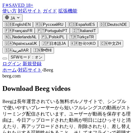
F
✳
SAVED
18+
使い方
対応サイト
ガイド
拡張機能
JA
🇬🇧
English
EN
🇷🇺
Русский
RU
🇪🇸
Español
ES
🇩🇪
Deutsch
DE
🇫🇷
Français
FR
🇵🇹
Português
PT
🇮🇹
Italiano
IT
🇳🇱
Nederlands
NL
🇵🇱
Polski
PL
🇹🇷
Türkçe
TR
🇺🇦
Українська
UK
🇯🇵
日本語
JA
🇰🇷
한국어
KO
🇨🇳
中文
ZH
🇸🇦
العربية
AR
🇮🇳
हिन्दी
HI
SFWモード：オン
ログイン
新規登録
ホーム
›
対応サイト
›
Beeg
beeg.com
Download Beeg videos
Beegは長年運営されている無料ポルノサイトで、シンプル
で使いやすいプレーヤーから短いフルレングスの動画がスト
リーミング配信されています。ユーザーが動画を保存する理
由は、今日アップロードされた動画が明日にはひっそりと消
えたり、再アップロードされたり、削除されたり、差し替え
られたりする可能性があること、そしてオフラインで視聴す