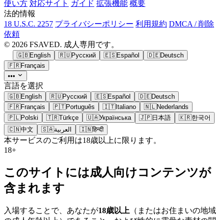
使い方
対応サイト
ガイド
拡張機能
概要
法的情報
18 U.S.C. 2257
プライバシーポリシー
利用規約
DMCA / 削除
依頼
© 2026 FSAVED. 成人専用です。
🇬🇧
English
🇷🇺
Русский
🇪🇸
Español
🇩🇪
Deutsch
🇫🇷
Français
•••
言語を選択
🇬🇧
English
🇷🇺
Русский
🇪🇸
Español
🇩🇪
Deutsch
🇫🇷
Français
🇵🇹
Português
🇮🇹
Italiano
🇳🇱
Nederlands
🇵🇱
Polski
🇹🇷
Türkçe
🇺🇦
Українська
🇯🇵
日本語
🇰🇷
한국어
🇨🇳
中文
🇸🇦
العربية
🇮🇳
हिन्दी
本サービスのご利用は18歳以上に限ります。
18+
このサイトには成人向けコンテンツが
含まれます
入場することで、あなたが
18歳以上
（またはお住まいの地域