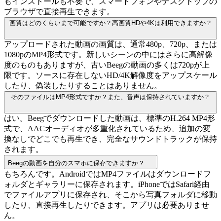
もインストールも不要で、スマートフォンやデスクトップの
ブラウザで直接再生できます。
画質はどのくらいまで可能ですか？高画質HDや4Kは利用できますか？
アップロードされた動画の画質は、通常480p、720p、または
1080pのMP4形式です。新しいシーンの中にはさらに高解像
度のものもありますが、古いBeegの動画の多くは720pが上
限です。ソースに存在しないHD/4K解像度をアップスケール
したり、偽装したりすることはありません。
そのファイルはMP4形式ですか？また、音声は保持されていますか？
はい。Beegでダウンロードした動画は、標準のH.264 MP4形
式で、AACオーディオが多重化されているため、追加の変
換なしでどこでも再生でき、完全なサウンドトラックが保持
されます。
Beegの動画を自分のスマホに保存できますか？
もちろんです。AndroidではMP4ファイルはダウンロードフ
ォルダとギャラリーに保存されます。iPhoneではSafari経由
でファイルアプリに保存され、そこから写真フォルダに移動
したり、直接再生したりできます。アプリは必要ありませ
ん。