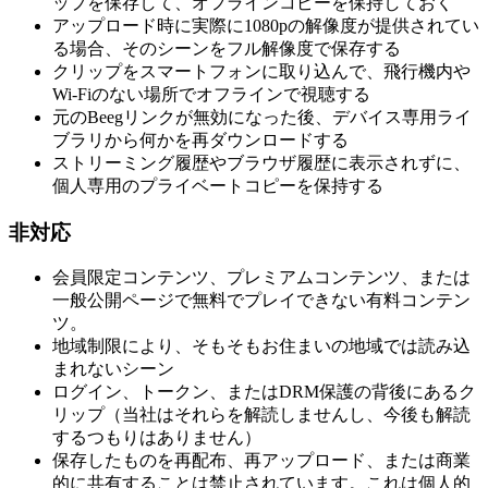
ップを保存して、オフラインコピーを保持しておく
アップロード時に実際に1080pの解像度が提供されてい
る場合、そのシーンをフル解像度で保存する
クリップをスマートフォンに取り込んで、飛行機内や
Wi-Fiのない場所でオフラインで視聴する
元のBeegリンクが無効になった後、デバイス専用ライ
ブラリから何かを再ダウンロードする
ストリーミング履歴やブラウザ履歴に表示されずに、
個人専用のプライベートコピーを保持する
非対応
会員限定コンテンツ、プレミアムコンテンツ、または
一般公開ページで無料でプレイできない有料コンテン
ツ。
地域制限により、そもそもお住まいの地域では読み込
まれないシーン
ログイン、トークン、またはDRM保護の背後にあるク
リップ（当社はそれらを解読しませんし、今後も解読
するつもりはありません）
保存したものを再配布、再アップロード、または商業
的に共有することは禁止されています。これは個人的