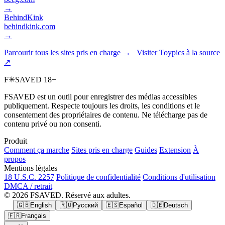
→
BehindKink
behindkink.com
→
Parcourir tous les sites pris en charge →
Visiter Toypics à la source
↗
F
✳
SAVED
18+
FSAVED est un outil pour enregistrer des médias accessibles
publiquement. Respecte toujours les droits, les conditions et le
consentement des propriétaires de contenu. Ne télécharge pas de
contenu privé ou non consenti.
Produit
Comment ça marche
Sites pris en charge
Guides
Extension
À
propos
Mentions légales
18 U.S.C. 2257
Politique de confidentialité
Conditions d'utilisation
DMCA / retrait
© 2026 FSAVED. Réservé aux adultes.
🇬🇧
English
🇷🇺
Русский
🇪🇸
Español
🇩🇪
Deutsch
🇫🇷
Français