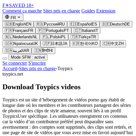
F
✳
SAVED
18+
Comment ça marche
Sites pris en charge
Guides
Extension
FR
🇬🇧
English
EN
🇷🇺
Русский
RU
🇪🇸
Español
ES
🇩🇪
Deutsch
DE
🇫🇷
Français
FR
🇵🇹
Português
PT
🇮🇹
Italiano
IT
🇳🇱
Nederlands
NL
🇵🇱
Polski
PL
🇹🇷
Türkçe
TR
🇺🇦
Українська
UK
🇯🇵
日本語
JA
🇰🇷
한국어
KO
🇨🇳
中文
ZH
🇸🇦
العربية
AR
🇮🇳
हिन्दी
HI
Mode SFW : activé
Se connecter
S'inscrire
Accueil
›
Sites pris en charge
›
Toypics
toypics.net
Download Toypics videos
Toypics est un site d’hébergement de vidéos porno gay établi de
longue date où les membres et les contributeurs partagent des séries
de photos et des clips de style amateur, souvent liés à un profil
ToypicsUser spécifique. Les utilisateurs enregistrent ces contenus
car la vidéo d’un contributeur préféré peut disparaître sans
avertissement : des comptes sont supprimés, des clips sont retirés, et
une page de site de vidéos que vous avez mise en favori aujourd’hui