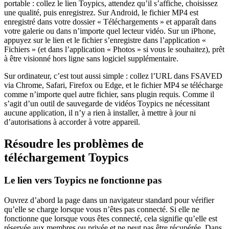
portable : collez le lien Toypics, attendez qu’il s’affiche, choisissez
une qualité, puis enregistrez. Sur Android, le fichier MP4 est
enregistré dans votre dossier « Téléchargements » et apparaît dans
votre galerie ou dans n’importe quel lecteur vidéo. Sur un iPhone,
appuyez sur le lien et le fichier s’enregistre dans l’application «
Fichiers » (et dans l’application « Photos » si vous le souhaitez), prêt
à être visionné hors ligne sans logiciel supplémentaire.
Sur ordinateur, c’est tout aussi simple : collez l’URL dans FSAVED
via Chrome, Safari, Firefox ou Edge, et le fichier MP4 se télécharge
comme n’importe quel autre fichier, sans plugin requis. Comme il
s’agit d’un outil de sauvegarde de vidéos Toypics ne nécessitant
aucune application, il n’y a rien à installer, à mettre à jour ni
d’autorisations à accorder à votre appareil.
Résoudre les problèmes de
téléchargement Toypics
Le lien vers Toypics ne fonctionne pas
Ouvrez d’abord la page dans un navigateur standard pour vérifier
qu’elle se charge lorsque vous n’êtes pas connecté. Si elle ne
fonctionne que lorsque vous êtes connecté, cela signifie qu’elle est
réservée aux membres ou privée et ne peut pas être récupérée. Dans