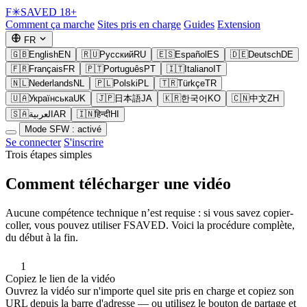
F
✳
SAVED
18+
Comment ça marche
Sites pris en charge
Guides
Extension
FR
🇬🇧
English
EN
🇷🇺
Русский
RU
🇪🇸
Español
ES
🇩🇪
Deutsch
DE
🇫🇷
Français
FR
🇵🇹
Português
PT
🇮🇹
Italiano
IT
🇳🇱
Nederlands
NL
🇵🇱
Polski
PL
🇹🇷
Türkçe
TR
🇺🇦
Українська
UK
🇯🇵
日本語
JA
🇰🇷
한국어
KO
🇨🇳
中文
ZH
🇸🇦
العربية
AR
🇮🇳
हिन्दी
HI
Mode SFW : activé
Se connecter
S'inscrire
Trois étapes simples
Comment télécharger une vidéo
Aucune compétence technique n’est requise : si vous savez copier-
coller, vous pouvez utiliser FSAVED. Voici la procédure complète,
du début à la fin.
1
Copiez le lien de la vidéo
Ouvrez la vidéo sur n'importe quel site pris en charge et copiez son
URL depuis la barre d'adresse — ou utilisez le bouton de partage et