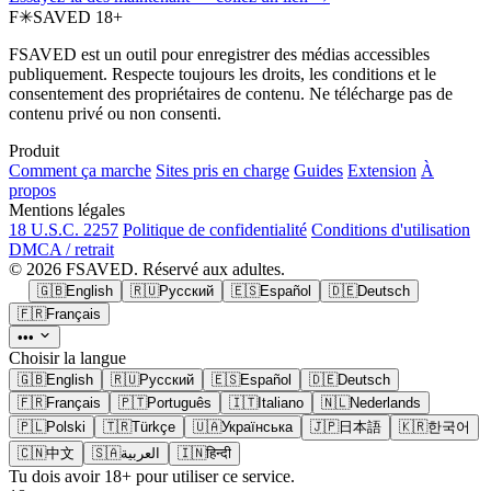
F
✳
SAVED
18+
FSAVED est un outil pour enregistrer des médias accessibles
publiquement. Respecte toujours les droits, les conditions et le
consentement des propriétaires de contenu. Ne télécharge pas de
contenu privé ou non consenti.
Produit
Comment ça marche
Sites pris en charge
Guides
Extension
À
propos
Mentions légales
18 U.S.C. 2257
Politique de confidentialité
Conditions d'utilisation
DMCA / retrait
© 2026 FSAVED. Réservé aux adultes.
🇬🇧
English
🇷🇺
Русский
🇪🇸
Español
🇩🇪
Deutsch
🇫🇷
Français
•••
Choisir la langue
🇬🇧
English
🇷🇺
Русский
🇪🇸
Español
🇩🇪
Deutsch
🇫🇷
Français
🇵🇹
Português
🇮🇹
Italiano
🇳🇱
Nederlands
🇵🇱
Polski
🇹🇷
Türkçe
🇺🇦
Українська
🇯🇵
日本語
🇰🇷
한국어
🇨🇳
中文
🇸🇦
العربية
🇮🇳
हिन्दी
Tu dois avoir 18+ pour utiliser ce service.