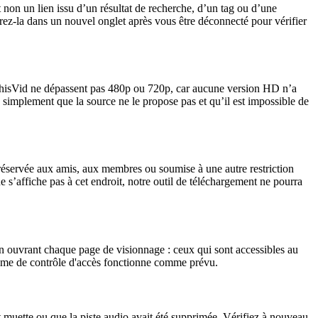
 non un lien issu d’un résultat de recherche, d’un tag ou d’une
ouvrez-la dans un nouvel onglet après vous être déconnecté pour vérifier
 ThisVid ne dépassent pas 480p ou 720p, car aucune version HD n’a
ie simplement que la source ne le propose pas et qu’il est impossible de
réservée aux amis, aux membres ou soumise à une autre restriction
ne s’affiche pas à cet endroit, notre outil de téléchargement ne pourra
t en ouvrant chaque page de visionnage : ceux qui sont accessibles au
stème de contrôle d'accès fonctionne comme prévu.
t muette ou que la piste audio avait été supprimée. Vérifiez à nouveau