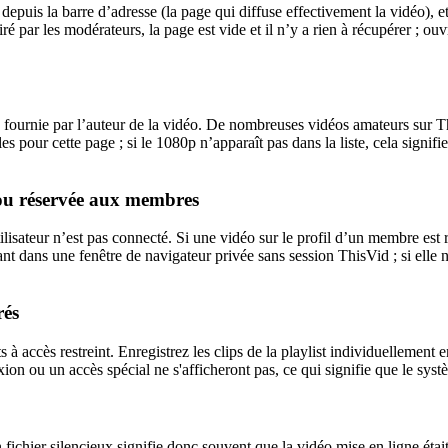
uis la barre d’adresse (la page qui diffuse effectivement la vidéo), et
tiré par les modérateurs, la page est vide et il n’y a rien à récupérer ; 
le fournie par l’auteur de la vidéo. De nombreuses vidéos amateurs sur
es pour cette page ; si le 1080p n’apparaît pas dans la liste, cela signif
 ou réservée aux membres
isateur n’est pas connecté. Si une vidéo sur le profil d’un membre est 
ant dans une fenêtre de navigateur privée sans session ThisVid ; si elle 
rés
ts à accès restreint. Enregistrez les clips de la playlist individuellemen
ion ou un accès spécial ne s'afficheront pas, ce qui signifie que le sy
ichier silencieux signifie donc souvent que la vidéo mise en ligne étai