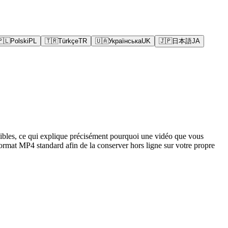
🇵🇱
Polski
PL
🇹🇷
Türkçe
TR
🇺🇦
Українська
UK
🇯🇵
日本語
JA
isibles, ce qui explique précisément pourquoi une vidéo que vous
rmat MP4 standard afin de la conserver hors ligne sur votre propre