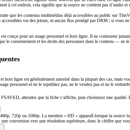
ent à cet endroit, cela signifie que la source ne contient pas d’audio et
te que les contenus multimédias déjà accessibles au public sur ThisVid
accessibles via des jetons, ni aucun flux protégé par DRM ; si vous ne p
 est conçu pour un usage personnel et hors ligne. Il ne contourne jama
que le consentement et les droits des personnes dans le contenu — ne le r
quentes
 et hors ligne est généralement autorisé dans la plupart des cas, mais v
sage personnel et ne le republiez pas, ne le vendez pas et ne le redistri
 FSAVED, attendez que la fiche s’affiche, puis choisissez une qualité. L
 480p, 720p ou 1080p. La mention « HD » apparaît lorsque la source la p
ne conversion vers une résolution supérieure, donc le chiffre que vous 