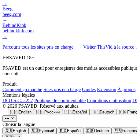
→
Beeg
beeg.com
→
BehindKink
behindkink.com
→
Parcourir tous les sites pris en charge →
Visiter ThisVid à la source
F
✳
SAVED
18+
FSAVED est un outil pour enregistrer des médias accessibles publiquem
consenti.
Produit
Comment ça marche
Sites pris en charge
Guides
Extension
À propos
Mentions légales
18 U.S.C. 2257
Politique de confidentialité
Conditions d'utilisation
DM
© 2026 FSAVED. Réservé aux adultes.
🇬🇧
English
🇷🇺
Русский
🇪🇸
Español
🇩🇪
Deutsch
🇫🇷
Franç
•••
Choisir la langue
🇬🇧
English
🇷🇺
Русский
🇪🇸
Español
🇩🇪
Deutsch
🇫🇷
Français