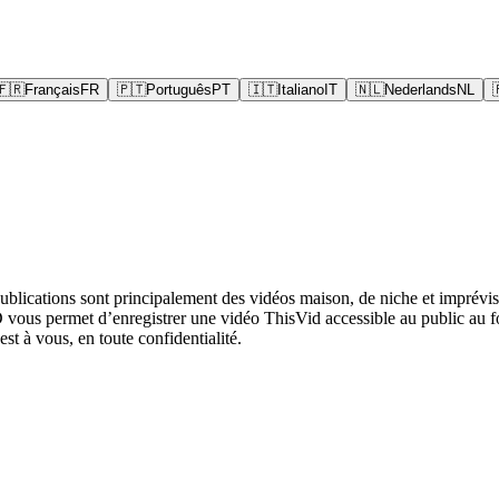
🇫🇷
Français
FR
🇵🇹
Português
PT
🇮🇹
Italiano
IT
🇳🇱
Nederlands
NL
 publications sont principalement des vidéos maison, de niche et imprév
vous permet d’enregistrer une vidéo ThisVid accessible au public au fo
 est à vous, en toute confidentialité.