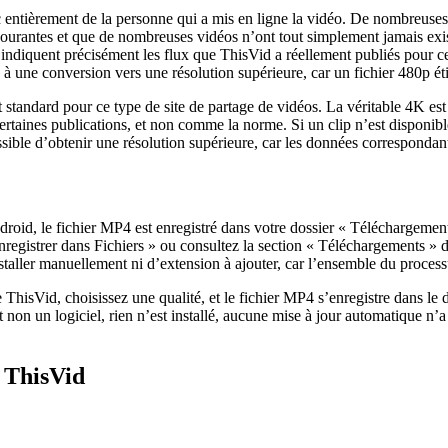
 entièrement de la personne qui a mis en ligne la vidéo. De nombreuses
t courantes et que de nombreuses vidéos n’ont tout simplement jamais e
indiquent précisément les flux que ThisVid a réellement publiés pour ce
une conversion vers une résolution supérieure, car un fichier 480p étiré
 standard pour ce type de site de partage de vidéos. La véritable 4K est
aines publications, et non comme la norme. Si un clip n’est disponible 
ssible d’obtenir une résolution supérieure, car les données correspondant
roid, le fichier MP4 est enregistré dans votre dossier « Téléchargements
Enregistrer dans Fichiers » ou consultez la section « Téléchargements » 
staller manuellement ni d’extension à ajouter, car l’ensemble du process
e ThisVid, choisissez une qualité, et le fichier MP4 s’enregistre dans le
 un logiciel, rien n’est installé, aucune mise à jour automatique n’a l
 ThisVid