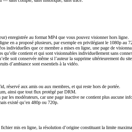
eil — sans compte, sans historique, sans trace.
eur) enregistrée au format MP4 que vous pouvez visionner hors ligne.
n ligne en a proposé plusieurs, par exemple en privilégiant le 1080p au 
éos individuelles que ce membre a mises en ligne, une page de visionnag
ips qu’elle contient et qui sont visionnables individuellement sans conne
’elle soit conservée même si l’auteur la supprime ultérieurement du site
bruits d’ambiance sont essentiels à la vidéo.
d, réservé aux amis ou aux membres, et qui reste hors de portée.
ium, ainsi que tout flux protégé par DRM.
s par les modérateurs, car une page inactive ne contient plus aucune inf
mais existé qu’en 480p ou 720p.
ier mis en ligne, la résolution d’origine constituant la limite maximale