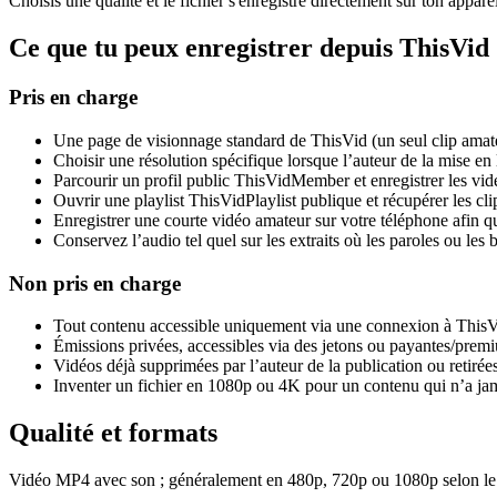
Choisis une qualité et le fichier s'enregistre directement sur ton appar
Ce que tu peux enregistrer depuis ThisVid
Pris en charge
Une page de visionnage standard de ThisVid (un seul clip amat
Choisir une résolution spécifique lorsque l’auteur de la mise e
Parcourir un profil public ThisVidMember et enregistrer les vid
Ouvrir une playlist ThisVidPlaylist publique et récupérer les cl
Enregistrer une courte vidéo amateur sur votre téléphone afin qu
Conservez l’audio tel quel sur les extraits où les paroles ou les 
Non pris en charge
Tout contenu accessible uniquement via une connexion à ThisVi
Émissions privées, accessibles via des jetons ou payantes/prem
Vidéos déjà supprimées par l’auteur de la publication ou retirée
Inventer un fichier en 1080p ou 4K pour un contenu qui n’a ja
Qualité et formats
Vidéo MP4 avec son ; généralement en 480p, 720p ou 1080p selon le fich