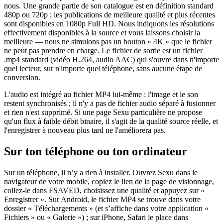
nous. Une grande partie de son catalogue est en définition standard
480p ou 720p ; les publications de meilleure qualité et plus récentes
sont disponibles en 1080p Full HD. Nous indiquons les résolutions
effectivement disponibles à la source et vous laissons choisir la
meilleure — nous ne simulons pas un bouton « 4K » que le fichier
ne peut pas prendre en charge. Le fichier de sortie est un fichier
.mp4 standard (vidéo H.264, audio AAC) qui s'ouvre dans n'importe
quel lecteur, sur n'importe quel téléphone, sans aucune étape de
conversion.
L'audio est intégré au fichier MP4 lui-même : l'image et le son
restent synchronisés ; il n'y a pas de fichier audio séparé à fusionner
et rien n'est supprimé. Si une page Sexu particulière ne propose
qu'un flux à faible débit binaire, il s'agit de la qualité source réelle, et
l'enregistrer à nouveau plus tard ne l'améliorera pas.
Sur ton téléphone ou ton ordinateur
Sur un téléphone, il n’y a rien à installer. Ouvrez Sexu dans le
navigateur de votre mobile, copiez le lien de la page de visionnage,
collez-le dans FSAVED, choisissez une qualité et appuyez sur «
Enregistrer ». Sur Android, le fichier MP4 se trouve dans votre
dossier « Téléchargements » (et s’affiche dans votre application «
Fichiers » ou « Galerie ») ; sur iPhone, Safari le place dans