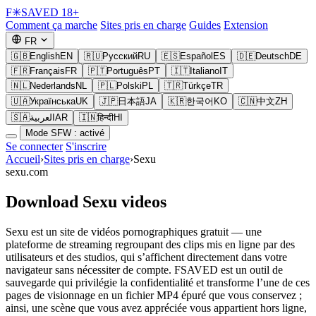
F
✳
SAVED
18+
Comment ça marche
Sites pris en charge
Guides
Extension
FR
🇬🇧
English
EN
🇷🇺
Русский
RU
🇪🇸
Español
ES
🇩🇪
Deutsch
DE
🇫🇷
Français
FR
🇵🇹
Português
PT
🇮🇹
Italiano
IT
🇳🇱
Nederlands
NL
🇵🇱
Polski
PL
🇹🇷
Türkçe
TR
🇺🇦
Українська
UK
🇯🇵
日本語
JA
🇰🇷
한국어
KO
🇨🇳
中文
ZH
🇸🇦
العربية
AR
🇮🇳
हिन्दी
HI
Mode SFW : activé
Se connecter
S'inscrire
Accueil
›
Sites pris en charge
›
Sexu
sexu.com
Download Sexu videos
Sexu est un site de vidéos pornographiques gratuit — une
plateforme de streaming regroupant des clips mis en ligne par des
utilisateurs et des studios, qui s’affichent directement dans votre
navigateur sans nécessiter de compte. FSAVED est un outil de
sauvegarde qui privilégie la confidentialité et transforme l’une de ces
pages de visionnage en un fichier MP4 épuré que vous conservez ;
ainsi, une scène que vous avez appréciée vous appartient hors ligne,