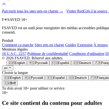
→
Parcourir tous les sites pris en charge →
Visiter RedGifs à la source
F
✳
SAVED
18+
FSAVED est un outil pour enregistrer des médias accessibles publiquem
consenti.
Produit
Comment ça marche
Sites pris en charge
Guides
Extension
À propos
Mentions légales
18 U.S.C. 2257
Politique de confidentialité
Conditions d'utilisation
DM
© 2026 FSAVED. Réservé aux adultes.
🇬🇧
English
🇷🇺
Русский
🇪🇸
Español
🇩🇪
Deutsch
🇫🇷
Franç
•••
Choisir la langue
🇬🇧
English
🇷🇺
Русский
🇪🇸
Español
🇩🇪
Deutsch
🇫🇷
Français
🇮🇳
हिन्दी
Tu dois avoir 18+ pour utiliser ce service.
18+
Ce site contient du contenu pour adultes