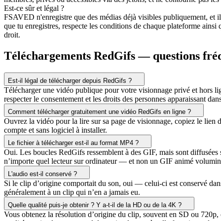
Est-ce sûr et légal ?
FSAVED n'enregistre que des médias déjà visibles publiquement, et il
que tu enregistres, respecte les conditions de chaque plateforme ainsi 
droit.
Téléchargements RedGifs — questions fré
Est-il légal de télécharger depuis RedGifs ?
Télécharger une vidéo publique pour votre visionnage privé et hors lign
respecter le consentement et les droits des personnes apparaissant dan
Comment télécharger gratuitement une vidéo RedGifs en ligne ?
Ouvrez la vidéo pour la lire sur sa page de visionnage, copiez le lien d
compte et sans logiciel à installer.
Le fichier à télécharger est-il au format MP4 ?
Oui. Les boucles RedGifs ressemblent à des GIF, mais sont diffusées 
n’importe quel lecteur sur ordinateur — et non un GIF animé volumi
L'audio est-il conservé ?
Si le clip d’origine comportait du son, oui — celui-ci est conservé da
généralement à un clip qui n’en a jamais eu.
Quelle qualité puis-je obtenir ? Y a-t-il de la HD ou de la 4K ?
Vous obtenez la résolution d’origine du clip, souvent en SD ou 720p, 