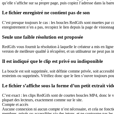
qu’elle s’affiche sur sa propre page, puis copiez l’adresse dans la barre
Le fichier enregistré ne contient pas de son
C’est presque toujours le cas : les boucles RedGifs sont muettes par c
enregistrement n’en a pas, recopiez le lien depuis la page de visionnag
Seule une faible résolution est proposée
RedGifs vous fournit la résolution à laquelle le créateur a mis en ligne 
version de meilleure qualité à récupérer, et un utilisateur ne peut pas i
Il est indiqué que le clip est privé ou indisponible
La boucle est soit supprimée, soit définie comme privée, soit accessib
restreints ou supprimés. Vérifiez donc que le lien s’ouvre toujours po
Le fichier s’affiche sous la forme d’un petit extrait vi
C’est exact : les clips RedGifs sont de courtes boucles MP4, donc le v
plupart des lecteurs, exactement comme sur le site.
Compte et accès
Aucune connexion ni aucun compte n’est nécessaire, et cela ne foncti
membres, privés ou accessibles via des jetons, et ne contourne pas 