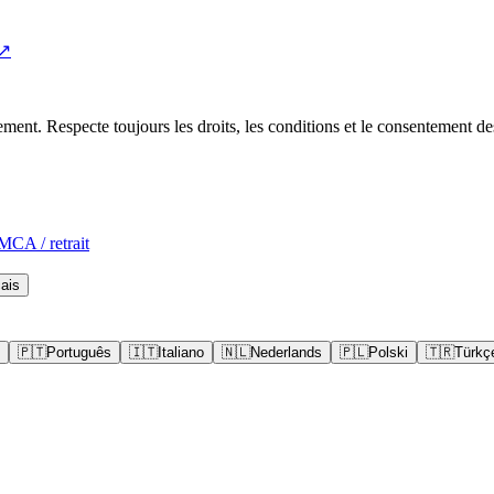
 ↗
ent. Respecte toujours les droits, les conditions et le consentement de
CA / retrait
ais
🇵🇹
Português
🇮🇹
Italiano
🇳🇱
Nederlands
🇵🇱
Polski
🇹🇷
Türkç