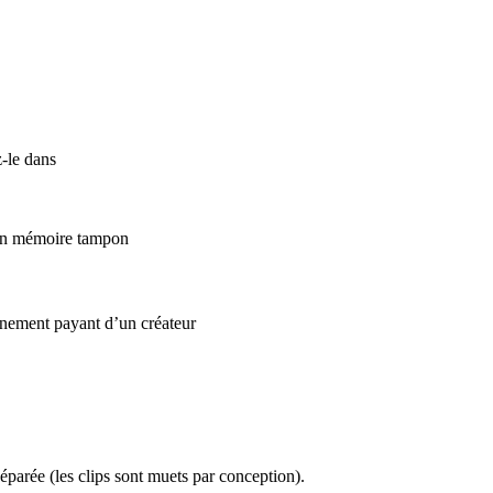
z-le dans
e en mémoire tampon
nnement payant d’un créateur
parée (les clips sont muets par conception).