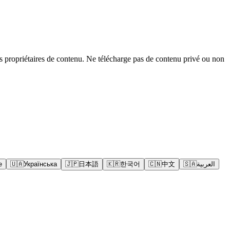
s propriétaires de contenu. Ne télécharge pas de contenu privé ou non
e
🇺🇦
Українська
🇯🇵
日本語
🇰🇷
한국어
🇨🇳
中文
🇸🇦
العربية