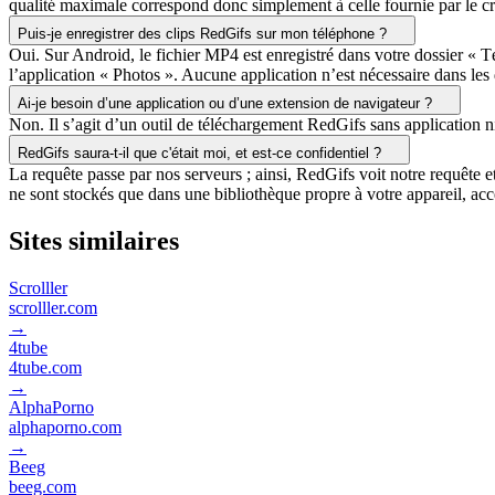
qualité maximale correspond donc simplement à celle fournie par le cr
Puis-je enregistrer des clips RedGifs sur mon téléphone ?
Oui. Sur Android, le fichier MP4 est enregistré dans votre dossier « Té
l’application « Photos ». Aucune application n’est nécessaire dans les
Ai-je besoin d’une application ou d’une extension de navigateur ?
Non. Il s’agit d’un outil de téléchargement RedGifs sans application ni
RedGifs saura-t-il que c'était moi, et est-ce confidentiel ?
La requête passe par nos serveurs ; ainsi, RedGifs voit notre requête 
ne sont stockés que dans une bibliothèque propre à votre appareil, acce
Sites similaires
Scrolller
scrolller.com
→
4tube
4tube.com
→
AlphaPorno
alphaporno.com
→
Beeg
beeg.com