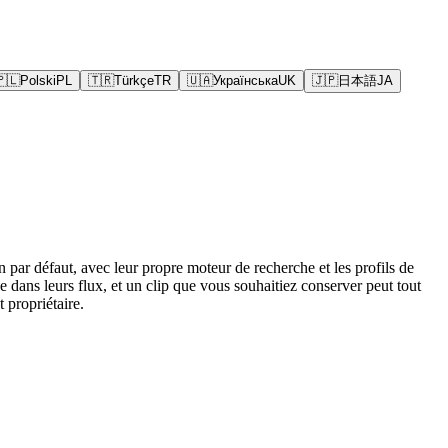
🇵🇱
Polski
PL
🇹🇷
Türkçe
TR
🇺🇦
Українська
UK
🇯🇵
日本語
JA
ar défaut, avec leur propre moteur de recherche et les profils de
ge dans leurs flux, et un clip que vous souhaitiez conserver peut tout
 propriétaire.