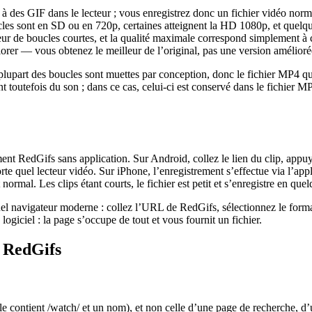
 à des GIF dans le lecteur ; vous enregistrez donc un fichier vidéo n
les sont en SD ou en 720p, certaines atteignent la HD 1080p, et quelques 
geur de boucles courtes, et la qualité maximale correspond simplement à c
rer — vous obtenez le meilleur de l’original, pas une version amélioré
plupart des boucles sont muettes par conception, donc le fichier MP4 qu
outefois du son ; dans ce cas, celui-ci est conservé dans le fichier MP4. 
gement RedGifs sans application. Sur Android, collez le lien du clip, appu
te quel lecteur vidéo. Sur iPhone, l’enregistrement s’effectue via l’appl
normal. Les clips étant courts, le fichier est petit et s’enregistre en
l navigateur moderne : collez l’URL de RedGifs, sélectionnez le format 
ogiciel : la page s’occupe de tout et vous fournit un fichier.
 RedGifs
e contient /watch/ et un nom), et non celle d’une page de recherche, d’