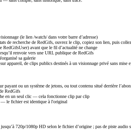
eil — sans compte, sans historique, sans trace.
isionnage (le lien /watch/ dans votre barre d’adresse)
ts de recherche de RedGifs, ouvrez le clip, copiez son lien, puis colle
ge RedGifsUser) avant que le fil d’actualité ne change
 lorsqu’il renvoie vers une URL publique de RedGifs
éorganisé sa galerie
 sur appareil, de clips publics destinés à un visionnage privé sans mis
 payant ou un système de jetons, ou tout contenu situé derrière l’abo
 de RedGifs
e en un seul clic — cela fonctionne clip par clip
 le fichier est identique à l'original
squ’à 720p/1080p HD selon le fichier d’origine ; pas de piste audio sé