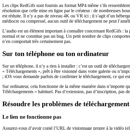
Les clips RedGifs sont fournis au format MP4 même s’ils ressemblent
résolution que celle mise en ligne par le créateur : de nombreuses bouc
est réduite. Il n’y a pas de niveau 4K ou VR ici ; il s’agit d’un héber
médiocre ou compressé, aucun outil de téléchargement ne peut l’amélio
L’audio est un élément important à connaître concernant RedGifs : la 
normal et ne constitue pas un bug. Un petit nombre de clips comportent t
n’en comportait très certainement pas.
Sur ton téléphone ou ton ordinateur
Sur un téléphone, il n’y a rien à installer : c’est un outil de téléchar
« Téléchargements », prêt à être visionné dans votre galerie ou n’impor
; iOS vous demande parfois de confirmer le téléchargement, ce qui est 
Sur ordinateur, cela fonctionne de la même manière dans n’importe que
Téléchargements » habituel. Pas d’extension, pas d’inscription, pas de l
Résoudre les problèmes de téléchargement
Le lien ne fonctionne pas
Assurez-vous d’avoir copié l’URL de visionnage propre à la vidéo (ell