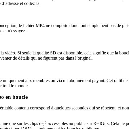
 d’adresse et collez-la.
onception, le fichier MP4 ne comporte donc tout simplement pas de piste a
e et réessayez.
la vidéo. Si seule la qualité SD est disponible, cela signifie que la boucl
nventer de détails qui ne figurent pas dans l’original.
le uniquement aux membres ou via un abonnement payant. Cet outil ne trai
ur tout le monde.
déo en boucle
éritable contenu correspond à quelques secondes qui se répètent, et non
onne que sur les clips déjà accessibles au public sur RedGifs. Cela ne 
les protections DRM — uniquement les boucles publiques.