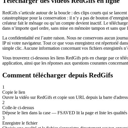
Télécharger des vidéos RedGifs en ligne
RedGifs s’articule autour de la boucle : des clips courts qui se lancent
catastrophique pour la conservation : il n’y a pas de bouton d’enregistr
créateur fait le ménage ou qu’un compte devient inactif. Le télécharg
dans n’importe quel ordre, sans mise en mémoire tampon et sans que 
La confidentialité est l’autre raison. Nous ne conservons aucun journa
IP ni votre navigateur. Tout ce que vous enregistrez est répertorié dan
simple clic. Aucune information concernant vos fichiers enregistrés n’
Vous trouverez ci-dessous les liens RedGifs pris en charge par ce tél
application, ainsi que les réponses aux questions courantes concernant le
Comment télécharger depuis RedGifs
1
Copie le lien
Ouvre la vidéo sur RedGifs et copie son URL depuis la barre d'adress
2
Colle-le ci-dessus
Dépose le lien dans la case — FSAVED lit la page et liste les qualités
3
Enregistre le fichier