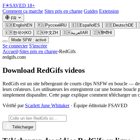
F
✳
SAVED
18+
Comment ça marche
Sites pris en charge
Guides
Extension
FR
🇬🇧
English
EN
🇷🇺
Русский
RU
🇪🇸
Español
ES
🇩🇪
Deutsch
DE
🇰🇷
한국어
KO
🇨🇳
中文
ZH
🇸🇦
العربية
AR
🇮🇳
हिन्दी
HI
Mode SFW : activé
Se connecter
S'inscrire
Accueil
›
Sites pris en charge
›
RedGifs
redgifs.com
Download RedGifs videos
RedGifs est un site hébergeant de courts clips NSFW en boucle — des 
leurs créateurs. Les utilisateurs les enregistrent car une bonne boucle 
simplement disparaître. Cette page explique comment télécharger un c
Vérifié par
Scarlett June Whitaker
· Équipe éditoriale FSAVED
Télécharger