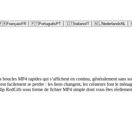
🇫🇷
Français
FR
🇵🇹
Português
PT
🇮🇹
Italiano
IT
🇳🇱
Nederlands
NL
boucles MP4 rapides qui s’affichent en continu, généralement sans son p
peut facilement se perdre : les liens changent, les créateurs font le ména
lip RedGifs sous forme de fichier MP4 simple dont vous êtes réellement