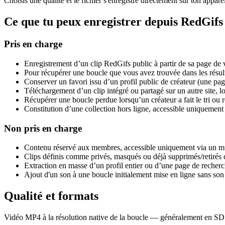
Choisis une qualité et le fichier s'enregistre directement sur ton appar
Ce que tu peux enregistrer depuis RedGifs
Pris en charge
Enregistrement d’un clip RedGifs public à partir de sa page de v
Pour récupérer une boucle que vous avez trouvée dans les résulta
Conserver un favori issu d’un profil public de créateur (une pa
Téléchargement d’un clip intégré ou partagé sur un autre site,
Récupérer une boucle perdue lorsqu’un créateur a fait le tri ou r
Constitution d’une collection hors ligne, accessible uniquement
Non pris en charge
Contenu réservé aux membres, accessible uniquement via un mur
Clips définis comme privés, masqués ou déjà supprimés/retirés
Extraction en masse d’un profil entier ou d’une page de recherch
Ajout d'un son à une boucle initialement mise en ligne sans son —
Qualité et formats
Vidéo MP4 à la résolution native de la boucle — généralement en SD ju