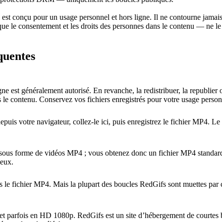
 est conçu pour un usage personnel et hors ligne. Il ne contourne jama
que le consentement et les droits des personnes dans le contenu — ne le r
quentes
e est généralement autorisé. En revanche, la redistribuer, la republier 
s le contenu. Conservez vos fichiers enregistrés pour votre usage personn
epuis votre navigateur, collez-le ici, puis enregistrez le fichier MP4. Le
sous forme de vidéos MP4 ; vous obtenez donc un fichier MP4 standard q
neux.
ns le fichier MP4. Mais la plupart des boucles RedGifs sont muettes par c
et parfois en HD 1080p. RedGifs est un site d’hébergement de courtes bo