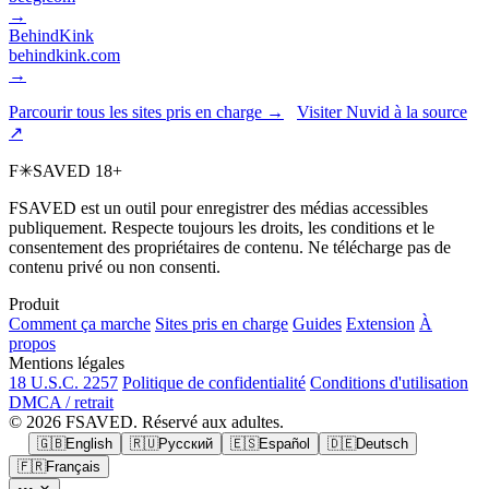
→
BehindKink
behindkink.com
→
Parcourir tous les sites pris en charge →
Visiter Nuvid à la source
↗
F
✳
SAVED
18+
FSAVED est un outil pour enregistrer des médias accessibles
publiquement. Respecte toujours les droits, les conditions et le
consentement des propriétaires de contenu. Ne télécharge pas de
contenu privé ou non consenti.
Produit
Comment ça marche
Sites pris en charge
Guides
Extension
À
propos
Mentions légales
18 U.S.C. 2257
Politique de confidentialité
Conditions d'utilisation
DMCA / retrait
© 2026 FSAVED. Réservé aux adultes.
🇬🇧
English
🇷🇺
Русский
🇪🇸
Español
🇩🇪
Deutsch
🇫🇷
Français