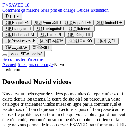
F
✳
SAVED
18+
Comment ça marche
Sites pris en charge
Guides
Extension
FR
🇬🇧
English
EN
🇷🇺
Русский
RU
🇪🇸
Español
ES
🇩🇪
Deutsch
DE
🇫🇷
Français
FR
🇵🇹
Português
PT
🇮🇹
Italiano
IT
🇳🇱
Nederlands
NL
🇵🇱
Polski
PL
🇹🇷
Türkçe
TR
🇺🇦
Українська
UK
🇯🇵
日本語
JA
🇰🇷
한국어
KO
🇨🇳
中文
ZH
🇸🇦
العربية
AR
🇮🇳
हिन्दी
HI
Mode SFW : activé
Se connecter
S'inscrire
Accueil
›
Sites pris en charge
›
Nuvid
nuvid.com
Download Nuvid videos
Nuvid est un hébergeur de vidéos pour adultes de type « tube » qui
existe depuis longtemps, le genre de site où l’on parcourt un vaste
catalogue d’anciennes vidéos mises en ligne par la communauté et
les studios, où l’on clique sur « Lecture », puis où l’on passe à autre
chose. Le problème, c’est qu’un clip qui vous a plu aujourd’hui peut
être réencodé, renommé ou supprimé dès demain — et rien sur la
page ne vous permet de le conserver. FSAVED transforme une URL