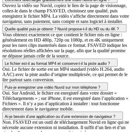
Ouvrez la vidéo sur Nuvid, copiez le lien de la page de visionnage,
collez-le dans le champ FSAVED, choisissez une qualité, puis
enregistrez le fichier MP4. La vidéo s’affiche directement dans votre
navigateur, sans paiement, sans compte et sans logiciel à installer.
Quelle qualité puis-je obtenir ? Nuvid propose-t-il du HD ou du 4K ?
Vous obtenez exactement ce que contient le fichier mis en ligne :
généralement en HD 480p, 720p ou 1080p, et en 4K uniquement
pour les rares clips masterisés dans ce format. FSAVED indique les
résolutions réelles affichées sur la page, afin que la qualité promise
ne dépasse jamais celle de la source.
Le fichier est-il au format MP4 et conserve-t-il la piste audio ?
Oui. Le fichier de sortie est un MP4 standard (vidéo H.264, audio
AAC) avec la piste audio d’origine multiplexée, ce qui permet de le
lire partout sans conversion.
Puis-je enregistrer une vidéo Nuvid sur mon téléphone ?
Oui. Sur Android, le fichier est enregistré dans votre dossier «
Téléchargements » ; sur iPhone, il est enregistré dans l’application «
Fichiers ». Il n’y a pas d’application à installer : tout fonctionne
directement dans le navigateur mobile.
Ai-je besoin d’une application ou d’une extension de navigateur ?
Non. FSAVED est un outil de téléchargement Nuvid en ligne qui ne
nécessite aucune extension ni installation. Il suffit d’un lien et d’un