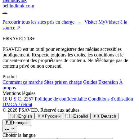
BehindKink
behindkink.com
→
Parcourir tous les sites pris en charge →
Visiter MyVidster à la
source ↗
F
✳
SAVED
18+
FSAVED est un outil pour enregistrer des médias accessibles
publiquement. Respecte toujours les droits, les conditions et le
consentement des propriétaires de contenu. Ne télécharge pas de
contenu privé ou non consenti.
Produit
Comment ça marche
Sites pris en charge
Guides
Extension
À
propos
Mentions légales
18 U.S.C. 2257
Politique de confidentialité
Conditions d'utilisation
DMCA / retrait
© 2026 FSAVED. Réservé aux adultes.
🇬🇧
English
🇷🇺
Русский
🇪🇸
Español
🇩🇪
Deutsch
🇫🇷
Français
•••
Choisir la langue