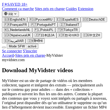
F
✳
SAVED
18+
Comment ça marche
Sites pris en charge
Guides
Extension
FR
🇬🇧
English
EN
🇷🇺
Русский
RU
🇪🇸
Español
ES
🇩🇪
Deutsch
DE
🇫🇷
Français
FR
🇵🇹
Português
PT
🇮🇹
Italiano
IT
🇳🇱
Nederlands
NL
🇵🇱
Polski
PL
🇹🇷
Türkçe
TR
🇺🇦
Українська
UK
🇯🇵
日本語
JA
🇰🇷
한국어
KO
🇨🇳
中文
ZH
🇸🇦
العربية
AR
🇮🇳
हिन्दी
HI
Mode SFW : activé
Se connecter
S'inscrire
Accueil
›
Sites pris en charge
›
MyVidster
myvidster.com
Download MyVidster videos
MyVidster est un site de partage de vidéos où les membres
collectent, taguent et intègrent des extraits — principalement axés
sur le contenu gay pour adultes — dans des « collections »
publiques et suivent les flux les uns des autres. Comme la plupart
des contenus que vous y voyez sont intégrés ou partagés à nouveau,
l’original peut disparaître dès qu’un utilisateur le supprime ou qu’un
lien d’hébergement devient inaccessible. Enregistrer un fichier MP4