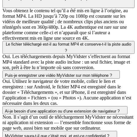
Vous obtenez le contenu tel qu’il a été mis en ligne à l’origine, au
format MP4. La HD jusqu’à 720p ou 1080p est courante sur les
vidéos de meilleure qualité ; de nombreux clips plus anciens ou
réintégrés sont en 360p/480p. La 4K authentique est rare sur une
plateforme comme celle-ci et n’apparaît que si l’auteur a
effectivement mis en ligne une source en 4K.
Le fichier téléchargé est-il au format MP4 et conserve-t-il la piste audio
?
Oui. Les téléchargements depuis MyVidster s’effectuent au format
MP4 standard avec la piste audio incluse : un seul fichier, image et
son, prêt à être lu n’importe où sans conversion.
Puis-je enregistrer une vidéo MyVidster sur mon téléphone ?
Oui. Utilisez le navigateur de votre mobile, collez le lien et
enregistrez : sur Android, le fichier MP4 est enregistré dans le
dossier « Téléchargements », et sur iPhone, il est enregistré dans
l’application « Fichiers » (ou « Photos »). Aucune application n’est
nécessaire dans les deux cas.
Ai-je besoin d’une application ou d’une extension de navigateur ?
Non. Il s’agit d’un outil de téléchargement MyVidster ne nécessitant
ni application ni extension — l’ensemble fonctionne sous forme de
page web, aussi bien sur mobile que sur ordinateur.
MyVidster saura-t-il que c'était moi, et est-ce confidentiel ?