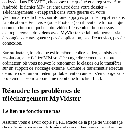
collez-le dans FSAVED, choisissez une qualité et enregistrez. Sur
Android, le fichier MP4 est enregistré dans votre dossier «
Téléchargements » et apparaît dans votre galerie ou votre
gestionnaire de fichiers ; sur iPhone, appuyez pour l'enregistrer dans
l'application « Fichiers » (ou « Photos ») où il peut être lu hors ligne
comme n'importe quelle autre vidéo. L'ensemble du processus
d'enregistrement de vidéos avec MyVidster se fait uniquement via
des onglets de navigateur : pas d'application, pas d'extension, pas de
connexion.
Sur ordinateur, le principe est le même : collez le lien, choisissez la
résolution, et le fichier MP4 se télécharge directement sur votre
ordinateur, où vous pouvez le renommer, le classer ou le transférer
sur un support de stockage externe. Comme le traitement s’effectue
de notre côté, un ordinateur portable lent ou ancien s’en charge sans
problème — votre appareil ne reçoit que le fichier final.
Résoudre les problèmes de
téléchargement MyVidster
Le lien ne fonctionne pas
Assurez-vous d’avoir copié l’URL exacte de la page de visionnage
(la page où la vidéo est diffusée), et non un lien vers une collection,