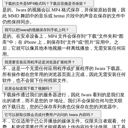
下载的文件是MP4格式吗？下载后音频是否保留？
是的。Iwara 的视频会以 MP4 格式保存，并保留原始音频，因
此 MMD 舞蹈中的音乐或 hentai 片段中的声音在保存的文件中
仍然保持同步。
我可以把Iwara的视频保存到手机上吗？
是的。在安卓设备上，MP4 文件会保存到“下载”文件夹和“图
库”中；在 iPhone 上，则保存到“文件”或“照片”应用中。之
后，它就可以像其他本地视频一样离线播放，无需安装任何应
用。
我需要安装应用程序还是浏览器扩展程序？
不，这是一个无需任何应用程序或扩展程序的 Iwara 下载器。
所有操作都在您常用的浏览器页面上完成，因此无需安装任何
软件，也不会留下任何残留文件。
岩原会知道我下载了视频吗？
下载操作通过我们的服务器进行，因此 Iwara 看到的是我们发
出的请求，而不是您的 IP 地址。我们不会保留任何与您关联
的下载日志，您的已保存库列表也仅保存在您的浏览器中。
它可以获取仅限会员或付费用户访问的 Iwara 内容吗？
不，它仅适用于已公开播放的媒体文件。仅限关注者观看、付
费、私密或需要代币才能观看的上传内容均无法使用，该工具