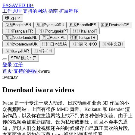
F
✳
SAVED
18+
工作原理
支持的网站
指南
扩展程序
ZH
🇬🇧
English
EN
🇷🇺
Русский
RU
🇪🇸
Español
ES
🇩🇪
Deutsch
DE
🇫🇷
Français
FR
🇵🇹
Português
PT
🇮🇹
Italiano
IT
🇳🇱
Nederlands
NL
🇵🇱
Polski
PL
🇹🇷
Türkçe
TR
🇺🇦
Українська
UK
🇯🇵
日本語
JA
🇰🇷
한국어
KO
🇨🇳
中文
ZH
🇸🇦
العربية
AR
🇮🇳
हिन्दी
HI
SFW 模式：开
登录
注册
首页
›
支持的网站
›
iwara
iwara.tv
Download iwara videos
Iwara 是一个专注于成人动漫、日式动画和业余 3D 作品的小
众视频网站，上面有很多 MMD 舞蹈、Koikatsu 和 Blender 渲
染作品，以及你在主流网站上找不到的各种创作实验。由于上
传的视频会被重新编辑、设为私密或删除，而且不会事先通
知，所以人们会趁视频还在的时候保存自己真正喜欢的片段。
本页面将介绍如何下载 Iwara 视频以便离线观看。