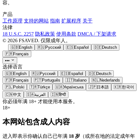
容。
产品
工作原理
支持的网站
指南
扩展程序
关于
法律
18 U.S.C. 2257
隐私政策
使用条款
DMCA / 下架请求
© 2026 FSAVED. 仅限成年人。
🇬🇧
English
🇷🇺
Русский
🇪🇸
Español
🇩🇪
Deutsch
🇫🇷
Français
•••
选择语言
🇬🇧
English
🇷🇺
Русский
🇪🇸
Español
🇩🇪
Deutsch
🇫🇷
Français
🇵🇹
Português
🇮🇹
Italiano
🇳🇱
Nederlands
🇵🇱
Polski
🇹🇷
Türkçe
🇺🇦
Українська
🇯🇵
日本語
🇰🇷
한국어
🇨🇳
中文
🇸🇦
العربية
🇮🇳
हिन्दी
你必须年满 18+ 才能使用本服务。
18+
本网站包含成人内容
进入即表示你确认自己已年满
18 岁
（或所在地的法定成年年