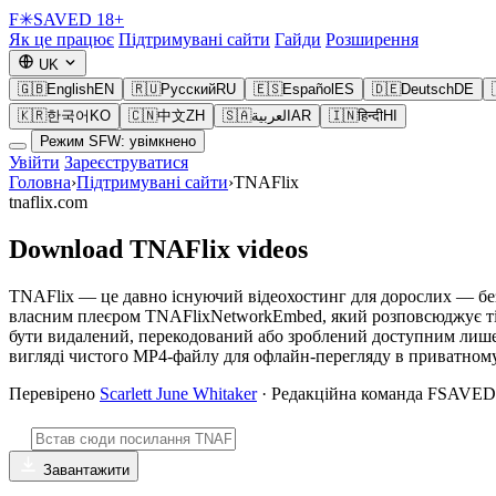
F
✳
SAVED
18+
Як це працює
Підтримувані сайти
Гайди
Розширення
UK
🇬🇧
English
EN
🇷🇺
Русский
RU
🇪🇸
Español
ES
🇩🇪
Deutsch
DE
🇰🇷
한국어
KO
🇨🇳
中文
ZH
🇸🇦
العربية
AR
🇮🇳
हिन्दी
HI
Режим SFW: увімкнено
Увійти
Зареєструватися
Головна
›
Підтримувані сайти
›
TNAFlix
tnaflix.com
Download TNAFlix videos
TNAFlix — це давно існуючий відеохостинг для дорослих — безк
власним плеєром TNAFlixNetworkEmbed, який розповсюджує ті сам
бути видалений, перекодований або зроблений доступним лише 
вигляді чистого MP4-файлу для офлайн-перегляду в приватном
Перевірено
Scarlett June Whitaker
· Редакційна команда FSAVED
Завантажити