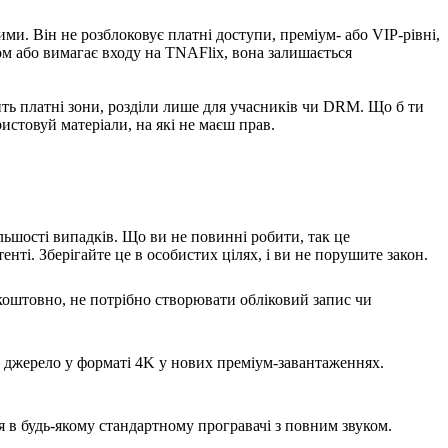
и. Він не розблоковує платні доступи, преміум- або VIP-рівні,
ом або вимагає входу на TNAFlix, вона залишається
ить платні зони, розділи лише для учасників чи DRM. Що б ти
стовуй матеріали, на які не маєш прав.
льшості випадків. Що ви не повинні робити, так це
ті. Зберігайте це в особистих цілях, і ви не порушите закон.
зкоштовно, не потрібно створювати обліковий запис чи
 — джерело у форматі 4K у нових преміум-завантаженнях.
ся в будь-якому стандартному програвачі з повним звуком.