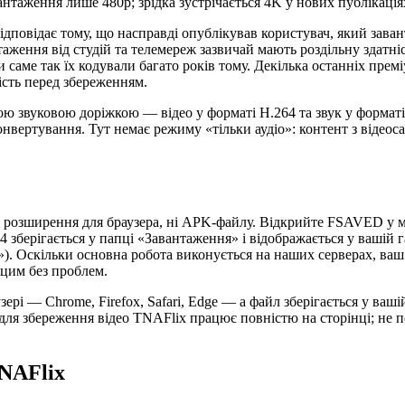
антаження лише 480p; зрідка зустрічається 4K у нових публікаціях
, відповідає тому, що насправді опублікував користувач, який 
нтаження від студій та телемереж зазвичай мають роздільну здатні
и саме так їх кодували багато років тому. Декілька останніх пре
ість перед збереженням.
ою звуковою доріжкою — відео у форматі H.264 та звук у формат
нвертування. Тут немає режиму «тільки аудіо»: контент з відеоса
і розширення для браузера, ні APK-файлу. Відкрийте FSAVED у м
 зберігається у папці «Завантаження» і відображається у вашій га
). Оскільки основна робота виконується на наших серверах, ваш
 цим без проблем.
ері — Chrome, Firefox, Safari, Edge — а файл зберігається у ваш
для збереження відео TNAFlix працює повністю на сторінці; не 
TNAFlix