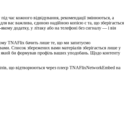
під час кожного відвідування, рекомендації змінюються, а
 для вас важлива, єдиною надійною копією є та, що зберігається
кому додатку, у літаку або на телефоні без сигналу — і він
тому TNAFlix бачить лише те, що ми запитуємо
вами. Список збережених вами матеріалів зберігається лише у
у, який би формував профіль ваших уподобань. Щодо контенту
іпів, що відтворюються через плеєр TNAFlixNetworkEmbed на