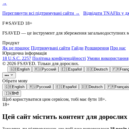
→
Переглянути всі підтримувані сайти →
Відвідати TNAFlix у д
F
✳
SAVED
18+
FSAVED — це інструмент для збереження загальнодоступних меді
Продукт
Як це працює
Підтримувані сайти
Гайди
Розширення
Про нас
Юридична інформація
18 U.S.C. 2257
Політика конфіденційності
Умови використання
© 2026 FSAVED. Тільки для дорослих.
🇬🇧
English
🇷🇺
Русский
🇪🇸
Español
🇩🇪
Deutsch
🇫🇷
Franç
•••
Обрати мову
🇬🇧
English
🇷🇺
Русский
🇪🇸
Español
🇩🇪
Deutsch
🇫🇷
Français
🇮🇳
हिन्दी
Щоб користуватися цим сервісом, тобі має бути 18+.
18+
Цей сайт містить контент для дорослих
Заходячи, ти підтверджуєш, що тобі вже виповнилося
18 років