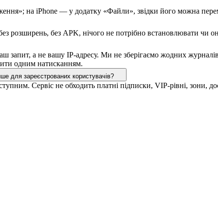
ження»; на iPhone — у додатку «Файли», звідки його можна пере
ез розширень, без APK, нічого не потрібно встановлювати чи он
аш запит, а не вашу IP-адресу. Ми не зберігаємо жодних журналі
стити одним натисканням.
ише для зареєстрованих користувачів?
тупним. Сервіс не обходить платні підписки, VIP-рівні, зони, д