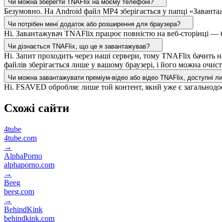
Чи можна зберегти TNAFlix на моєму телефоні?
Безумовно. На Android файл MP4 зберігається у папці «Заванта
Чи потрібен мені додаток або розширення для браузера?
Ні. Завантажувач TNAFlix працює повністю на веб-сторінці — б
Чи дізнається TNAFlix, що це я завантажував?
Ні. Запит проходить через наші сервери, тому TNAFlix бачить н
файлів зберігається лише у вашому браузері, і його можна очи
Чи можна завантажувати преміум-відео або відео TNAFlix, доступні л
Ні. FSAVED обробляє лише той контент, який уже є загальнодос
Схожі сайти
4tube
4tube.com
→
AlphaPorno
alphaporno.com
→
Beeg
beeg.com
→
BehindKink
behindkink.com