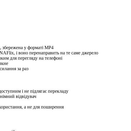
), збережена у форматі MP4
AFlix, і воно перенаправить на те саме джерело
иким для перегляду на телефоні
икне
силання за раз
доступним і не підлягає перекладу
німний відвідувач
користання, а не для поширення