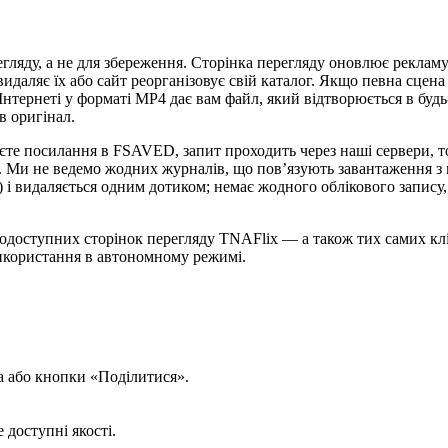
ляду, а не для збереження. Сторінка перегляду оновлює рекламу 
идаляє їх або сайт реорганізовує свій каталог. Якщо певна сцена
тернеті у форматі MP4 дає вам файл, який відтворюється в будь-я
в оригінал.
єте посилання в FSAVED, запит проходить через наші сервери, 
. Ми не ведемо жодних журналів, що пов’язують завантаження з 
) і видаляється одним дотиком; немає жодного облікового запис
одоступних сторінок перегляду TNAFlix — а також тих самих кл
икористання в автономному режимі.
а або кнопки «Поділитися».
доступні якості.