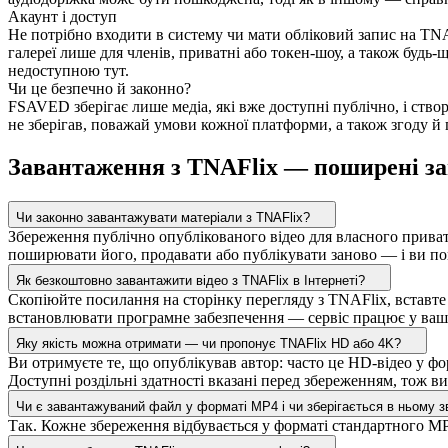
Акаунт і доступ
Не потрібно входити в систему чи мати обліковий запис на TNA
галереї лише для членів, приватні або токен-шоу, а також буд
недоступною тут.
Чи це безпечно й законно?
FSAVED зберігає лише медіа, які вже доступні публічно, і ств
не зберігав, поважай умови кожної платформи, а також згоду й
Завантаження з TNAFlix — поширені з
Чи законно завантажувати матеріали з TNAFlix?
Збереження публічно опублікованого відео для власного приват
поширювати його, продавати або публікувати заново — і ви пови
Як безкоштовно завантажити відео з TNAFlix в Інтернеті?
Скопіюйте посилання на сторінку перегляду з TNAFlix, вставте 
встановлювати програмне забезпечення — сервіс працює у вашо
Яку якість можна отримати — чи пропонує TNAFlix HD або 4K?
Ви отримуєте те, що опублікував автор: часто це HD-відео у фо
Доступні роздільні здатності вказані перед збереженням, тож в
Чи є завантажуваний файл у форматі MP4 і чи зберігається в ньому з
Так. Кожне збереження відбувається у форматі стандартного MP4