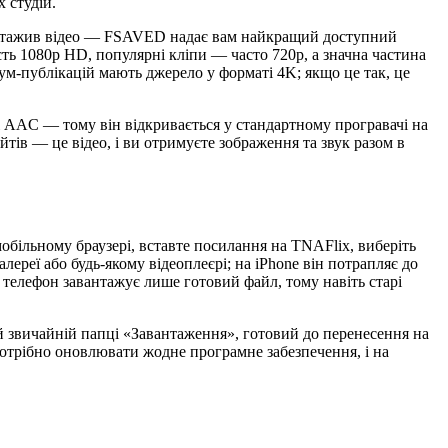
 студій.
завантажив відео — FSAVED надає вам найкращий доступний
сть 1080p HD, популярні кліпи — часто 720p, а значна частина
міум-публікацій мають джерело у форматі 4K; якщо це так, це
і AAC — тому він відкривається у стандартному програвачі на
йтів — це відео, і ви отримуєте зображення та звук разом в
обільному браузері, вставте посилання на TNAFlix, виберіть
лереї або будь-якому відеоплеєрі; на iPhone він потрапляє до
 телефон завантажує лише готовий файл, тому навіть старі
ій звичайній папці «Завантаження», готовий до перенесення на
потрібно оновлювати жодне програмне забезпечення, і на