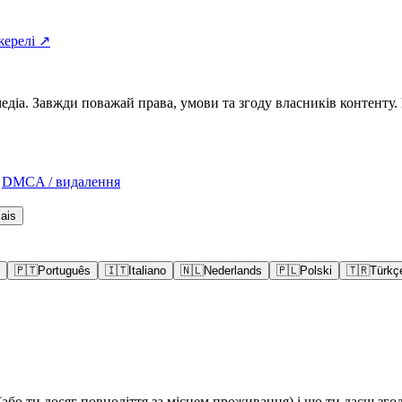
жерелі ↗
а. Завжди поважай права, умови та згоду власників контенту. Н
DMCA / видалення
ais
🇵🇹
Português
🇮🇹
Italiano
🇳🇱
Nederlands
🇵🇱
Polski
🇹🇷
Türkç
(або ти досяг повноліття за місцем проживання) і що ти даєш згод