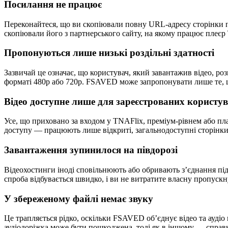
Посилання не працює
Переконайтеся, що ви скопіювали повну URL-адресу сторінки пер
скопіювали його з партнерського сайту, на якому працює плеєр 
Пропонуються лише низькі роздільні здатності
Зазвичай це означає, що користувач, який завантажив відео, ро
форматі 480p або 720p. FSAVED може запропонувати лише те, щ
Відео доступне лише для зареєстрованих користув
Усе, що приховано за входом у TNAFlix, преміум-рівнем або п
доступу — працюють лише відкриті, загальнодоступні сторінки
Завантаження зупинилося на півдорозі
Відеохостинги іноді сповільнюють або обривають з’єднання під
спроба відбувається швидко, і ви не витратите власну пропускну
У збереженому файлі немає звуку
Це трапляється рідко, оскільки FSAVED об’єднує відео та аудіо
аудіодоріжка може бути пошкоджена, тоді як в іншому — справ