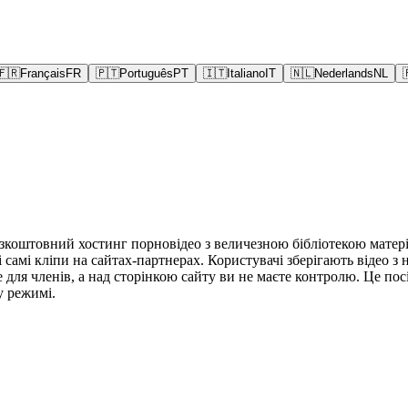
🇫🇷
Français
FR
🇵🇹
Português
PT
🇮🇹
Italiano
IT
🇳🇱
Nederlands
NL
оштовний хостинг порновідео з величезною бібліотекою матеріал
і кліпи на сайтах-партнерах. Користувачі зберігають відео з нь
для членів, а над сторінкою сайту ви не маєте контролю. Це по
у режимі.