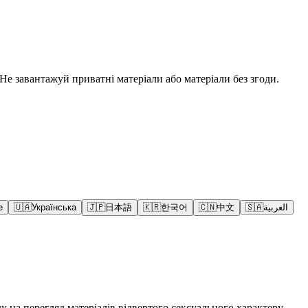
е завантажуй приватні матеріали або матеріали без згоди.
e
🇺🇦
Українська
🇯🇵
日本語
🇰🇷
한국어
🇨🇳
中文
🇸🇦
العربية
у на перегляд матеріалів відвертого сексуального характеру.