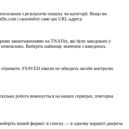
 посилання з результатів пошуку чи категорії. Якщо ви
flix.com і скопіюйте саме цю URL-адресу.
тарими завантаженнями на TNAFlix, які були закодовані у
 неможливо. Виберіть найвище значення з наведених.
о отримати. FSAVED ніколи не обходить засоби контролю
оскільки робота виконується на наших серверах, повторна
 виберіть інший формат зі списку — в одному варіанті джерела