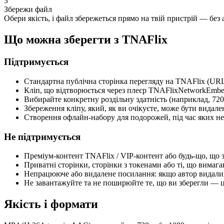
3
Збережи файл
Обери якість, і файл збережеться прямо на твій пристрій — без ака
Що можна зберегти з TNAFlix
Підтримується
Стандартна публічна сторінка перегляду на TNAFlix (URL-
Кліп, що відтворюється через плеєр TNAFlixNetworkEmbed
Вибирайте конкретну роздільну здатність (наприклад, 720
Збереження кліпу, який, як ви очікуєте, може бути видал
Створення офлайн-набору для подорожей, під час яких не 
Не підтримується
Преміум-контент TNAFlix / VIP-контент або будь-що, що з
Приватні сторінки, сторінки з токенами або ті, що вим
Непрацююче або видалене посилання: якщо автор видалив
Не завантажуйте та не поширюйте те, що ви зберегли — 
Якість і формати