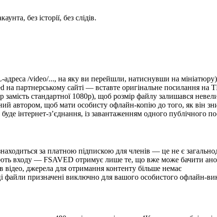
унта, без історії, без слідів.
адреса /video/..., на яку ви перейшли, натиснувши на мініатюру
 на партнерському сайті — вставте оригінальне посилання на TN
p замість стандартної 1080p), щоб розмір файлу залишався невел
ений автором, щоб мати особисту офлайн-копію до того, як він зн
буде інтернет-з’єднання, із завантаженням одного публічного по
находиться за платною підпискою для членів — це не є загально
агають входу — FSAVED отримує лише те, що вже може бачити ано
 відео, джерела для отримання контенту більше немає
ці файли призначені виключно для вашого особистого офлайн-ви