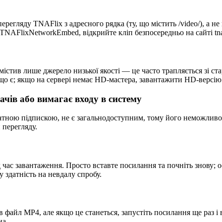
егляду TNAFlix з адресного рядка (ту, що містить /video/), а не
TNAFlixNetworkEmbed, відкрийте кліп безпосередньо на сайті tna
змістив лише джерело низької якості — це часто трапляється зі с
о є; якщо на сервері немає HD-мастера, завантажити HD-версію
ачів або вимагає входу в систему
латною підпискою, не є загальнодоступним, тому його неможлив
 перегляду.
 час завантаження. Просто вставте посилання та почніть знову; 
 здатність на невдалу спробу.
 в файл MP4, але якщо це станеться, запустіть посилання ще раз і
на.