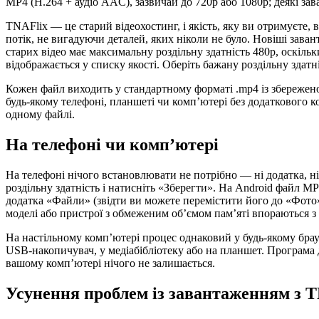
MP4 (H.264 + аудіо AAC), зазвичай до 720p або 1080p; деякі зав
TNAFlix — це старий відеохостинг, і якість, яку ви отримуєте
потік, не вигадуючи деталей, яких ніколи не було. Новіші зава
старих відео має максимальну роздільну здатність 480p, оскільк
відображається у списку якості. Оберіть бажану роздільну здатн
Кожен файл виходить у стандартному форматі .mp4 із збережен
будь-якому телефоні, планшеті чи комп’ютері без додаткового ко
одному файлі.
На телефоні чи комп’ютері
На телефоні нічого встановлювати не потрібно — ні додатка, н
роздільну здатність і натисніть «Зберегти». На Android файл MP4
додатка «Файли» (звідти ви можете перемістити його до «Фото»
моделі або пристрої з обмеженим об’ємом пам’яті впораються з
На настільному комп’ютері процес однаковий у будь-якому брауз
USB-накопичувач, у медіабібліотеку або на планшет. Програма 
вашому комп’ютері нічого не залишається.
Усунення проблем із завантаженням з 