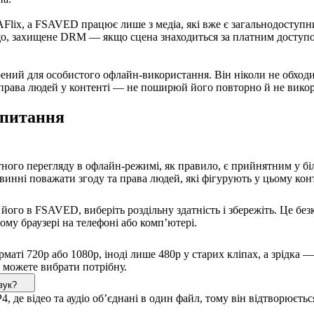
Flix, а FSAVED працює лише з медіа, які вже є загальнодоступним
ь-що, захищене DRM — якщо сцена знаходиться за платним доступ
орений для особистого офлайн-використання. Він ніколи не обход
 права людей у контенті — не поширюй його повторно й не викори
апитання
ного перегляду в офлайн-режимі, як правило, є прийнятним у бі
нні поважати згоду та права людей, які фігурують у цьому контен
його в FSAVED, виберіть роздільну здатність і збережіть. Це бе
му браузері на телефоні або комп’ютері.
рматі 720p або 1080p, іноді лише 480p у старих кліпах, а зрідка
и можете вибрати потрібну.
вук?
, де відео та аудіо об’єднані в один файл, тому він відтворюєть