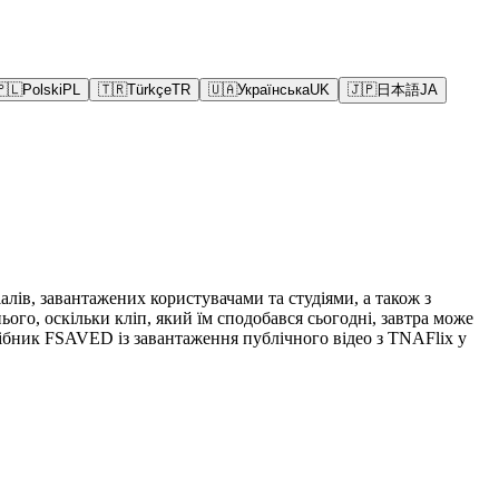
🇵🇱
Polski
PL
🇹🇷
Türkçe
TR
🇺🇦
Українська
UK
🇯🇵
日本語
JA
ів, завантажених користувачами та студіями, а також з
ого, оскільки кліп, який їм сподобався сьогодні, завтра може
сібник FSAVED із завантаження публічного відео з TNAFlix у