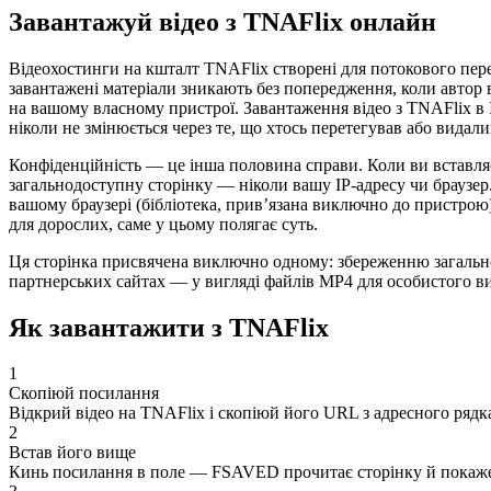
Завантажуй відео з TNAFlix онлайн
Відеохостинги на кшталт TNAFlix створені для потокового перег
завантажені матеріали зникають без попередження, коли автор в
на вашому власному пристрої. Завантаження відео з TNAFlix в Ін
ніколи не змінюється через те, що хтось перетегував або видали
Конфіденційність — це інша половина справи. Коли ви вставля
загальнодоступну сторінку — ніколи вашу IP-адресу чи браузер
вашому браузері (бібліотека, прив’язана виключно до пристрою
для дорослих, саме у цьому полягає суть.
Ця сторінка присвячена виключно одному: збереженню загальн
партнерських сайтах — у вигляді файлів MP4 для особистого в
Як завантажити з TNAFlix
1
Скопіюй посилання
Відкрий відео на TNAFlix і скопіюй його URL з адресного рядк
2
Встав його вище
Кинь посилання в поле — FSAVED прочитає сторінку й покаже 