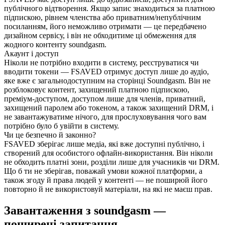
публічного відтворення. Якщо запис знаходиться за платною
підпискою, рівнем членства або приватним/непублічним
посиланням, його неможливо отримати — це передбачено
дизайном сервісу, і він не обходитиме ці обмеження для
жодного контенту soundgasm.
Акаунт і доступ
Ніколи не потрібно входити в систему, реєструватися чи
вводити токени — FSAVED отримує доступ лише до аудіо,
яке вже є загальнодоступним на сторінці Soundgasm. Він не
розблоковує контент, захищений платною підпискою,
преміум-доступом, доступом лише для членів, приватний,
захищений паролем або токеном, а також захищений DRM, і
не завантажуватиме нічого, для прослуховування чого вам
потрібно було б увійти в систему.
Чи це безпечно й законно?
FSAVED зберігає лише медіа, які вже доступні публічно, і
створений для особистого офлайн-використання. Він ніколи
не обходить платні зони, розділи лише для учасників чи DRM.
Що б ти не зберігав, поважай умови кожної платформи, а
також згоду й права людей у контенті — не поширюй його
повторно й не використовуй матеріали, на які не маєш прав.
Завантаження з soundgasm —
поширені запитання