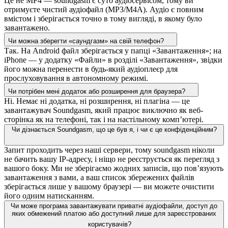
Це не MP4 — soundgasm є суто аудіосервісом, тому ви
отримуєте чистий аудіофайл (MP3/M4A). Аудіо є повним
вмістом і зберігається точно в тому вигляді, в якому було
завантажено.
Чи можна зберегти «саундгазм» на свій телефон?
Так. На Android файл зберігається у папці «Завантаження»; на
iPhone — у додатку «Файли» в розділі «Завантаження», звідки
його можна перенести в будь-який аудіоплеєр для
прослуховування в автономному режимі.
Чи потрібен мені додаток або розширення для браузера?
Ні. Немає ні додатка, ні розширення, ні плагіна — це
завантажувач Soundgasm, який працює виключно як веб-
сторінка як на телефоні, так і на настільному комп’ютері.
Чи дізнається Soundgasm, що це був я, і чи є це конфіденційним?
Запит проходить через наші сервери, тому soundgasm ніколи
не бачить вашу IP-адресу, і ніщо не реєструється як перегляд з
вашого боку. Ми не зберігаємо жодних записів, що пов’язують
завантаження з вами, а ваш список збережених файлів
зберігається лише у вашому браузері — ви можете очистити
його одним натисканням.
Чи може програма завантажувати приватні аудіофайли, доступ до
яких обмежений платою або доступний лише для зареєстрованих
користувачів?