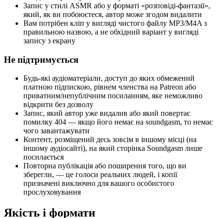
Запис у стилі ASMR або у форматі «розповіді-фантазії»,
який, як ви побоюєтеся, автор може згодом видалити
Вам потрібен кліп у вигляді чистого файлу MP3/M4A з
правильною назвою, а не обхідний варіант у вигляді
запису з екрану
Не підтримується
Будь-які аудіоматеріали, доступ до яких обмежений
платною підпискою, рівнем членства на Patreon або
приватним/непублічним посиланням, яке неможливо
відкрити без дозволу
Запис, який автор уже видалив або який повертає
помилку 404 — якщо його немає на soundgasm, то немає
чого завантажувати
Контент, розміщений десь зовсім в іншому місці (на
іншому аудіосайті), на який сторінка Soundgasm лише
посилається
Повторна публікація або поширення того, що ви
зберегли, — це голоси реальних людей, і копії
призначені виключно для вашого особистого
прослуховування
Якість і формати