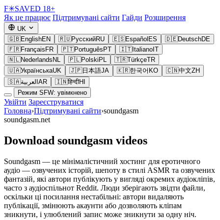
F
✳
SAVED
18+
Як це працює
Підтримувані сайти
Гайди
Розширення
UK
🇬🇧
English
EN
🇷🇺
Русский
RU
🇪🇸
Español
ES
🇩🇪
Deutsch
DE
🇫🇷
Français
FR
🇵🇹
Português
PT
🇮🇹
Italiano
IT
🇳🇱
Nederlands
NL
🇵🇱
Polski
PL
🇹🇷
Türkçe
TR
🇺🇦
Українська
UK
🇯🇵
日本語
JA
🇰🇷
한국어
KO
🇨🇳
中文
ZH
🇸🇦
العربية
AR
🇮🇳
हिन्दी
HI
Режим SFW: увімкнено
Увійти
Зареєструватися
Головна
›
Підтримувані сайти
›
soundgasm
soundgasm.net
Download soundgasm videos
Soundgasm — це мінімалістичний хостинг для еротичного
аудіо — озвучених історій, шепоту в стилі ASMR та озвучених
фантазій, які автори публікують у вигляді окремих аудіокліпів,
часто з аудіоспільнот Reddit. Люди зберігають звідти файли,
оскільки ці посилання нестабільні: автори видаляють
публікації, змінюють акаунти або дозволяють кліпам
зникнути, і улюблений запис може зникнути за одну ніч.