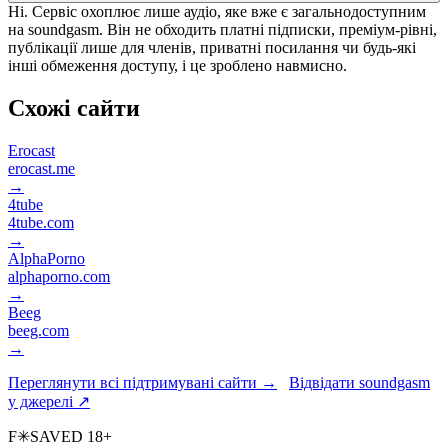
Ні. Сервіс охоплює лише аудіо, яке вже є загальнодоступним
на soundgasm. Він не обходить платні підписки, преміум-рівні,
публікації лише для членів, приватні посилання чи будь-які
інші обмеження доступу, і це зроблено навмисно.
Схожі сайти
Erocast
erocast.me
→
4tube
4tube.com
→
AlphaPorno
alphaporno.com
→
Beeg
beeg.com
→
Переглянути всі підтримувані сайти →
Відвідати soundgasm
у джерелі ↗
F
✳
SAVED
18+