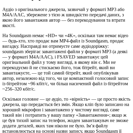
Аудіо з оригінального джерела, зазвичай у форматі MP3 або
M4A/AAC, збережене з тією ж швидкістю передачі даних, з
якою його завантажив автор — без перекодування та втрати
якості.
На Soundgasm немає «HD» чи «4K», оскільки там немає відео
— будь-хто, хто продає вам MP4-файл із Soundgasm, продає
вигадку. Насправді ви отримуєте саме аудіодоріжку:
soundgasm зберігає завантажені файли у форматі MP3 (а деякі
— у форматі M4A/AAC), і FSAVED завантажує цей
оригінальний файл у тому вигляді, в якому він є. Ми не
перекодуємо й не стискаємо його, тож бітрейт, який ви
завантажуєте, — це той самий бітрейт, який опублікував
автор, незалежно від того, чи це компактний голосовий запис
із бітрейтом ~96 кбіт/с, чи більш насичений файл із бітрейтом
~256–320 кбіт/с.
Оскільки головне — це аудіо, то «вірність» — це просто якість
джерела, що передається без змін. Якщо кліп було записано на
хороший мікрофон і завантажено у чистому вигляді, саме
такий він і потрапить у вашу папку «Завантаження»; якщо ж
це був тихий запис на телефон, жоден завантажувач не зможе
додати деталей, яких там ніколи не було. Ім’я файлу
встановлюється на основі назви запису, якщо Soundgasm її