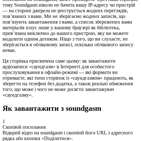
тому Soundgasm ніколи не бачить вашу IP-адресу чи пристрій
— на стороні джерела не реєструється жодних переглядів,
пов’язаних з вами. Ми не зберігаємо жодних записів, що
пов’язують завантаження з вами, а список збережених вами
матеріалів існує лише у вашому браузері як бібліотека,
прив’язана виключно до вашого пристрою, яку ви можете
видалити одним дотиком. Ніщо з того, що ви слухаєте, не
зберігається в обліковому записі, оскільки облікового запису
немає.
Ця сторінка присвячена саме цьому: як завантажити
аудіозаписи «саундгазм» в Інтернеті для особистого
прослуховування в офлайн-режимі — які формати ви
отримаєте, які типи сторінок із «саундгазмом» працюють, як
зберегти на телефон без додатка, а також реальні обмеження
того, що може і чого не може досягти завантажувач
«саундгазму».
Як завантажити з soundgasm
1
Скопіюй посилання
Відкрий відео на soundgasm і скопіюй його URL з адресного
рядка або кнопки «Поділитися».