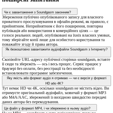
Чи є завантаження з Soundgasm законним?
Збереження публічно опублікованого запису для власного
приватного прослуховування в офлайн-режимі, як правило, є
прийнятним. Неприйнятним є його поширення, повторна
публікація або використання в комерційних цілях — це
голоси реальних людей, опубліковані на їхніх власних умовах,
тому зберігайте копії лише для особистого користування та
поважайте згоду й права автора.
Як безкоштовно завантажити аудіофайли Soundgasm з Інтернету?
Скопіюйте URL-адресу публічної сторінки soundgasm, вставте
її сюди та збережіть — ось і весь процес. Сервіс працює у
браузері без оплати, без реєстрації та без необхідності
встановлювати програмне забезпечення.
Яку якість або формат аудіо я отримаю — чи є версія у форматі
HD або 4K?
Тут немає HD чи 4K, оскільки soundgasm не містить відео. Ви
отримуєте оригінальний аудіофайл, зазвичай у форматі MP3
або M4A/AAC, збережений із вихідною швидкістю передачі
даних автора без перекодування.
Це файл у форматі MP4, і чи збережено в ньому аудіо?