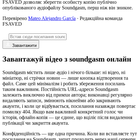
FSAVED дозволяє зберегти особисту копію публічно
опублікованого аудіофайлу Soundgasm, перш ніж він зникне.
Перевірено
Mateo Alejandro García
· Редакційна команда
FSAVED
Завантажити
Завантажуй відео з soundgasm онлайн
Soundgasm містить лише аудіо і нічого більше: ні відео, ні
мініатюр, ні стрічки новин — лише кнопка відтворення та
файл. Саме цей мінімалізм і робить збереження посилань
таким важливим. Постійність URL-адреси Soundgasm
залежить виключно від примхи автора; виконавці регулярно
видаляють записи, змінюють нікнейми або закривають
акаунти, і коли це відбувається, посилання назавжди повертає
помилку 404. Якщо вам важливий конкретний голос чи
історія, офлайн-копія — це єдине, що вціліє після видалення
публікації чи закриття акаунта.
Конфіденційність — ще одна причина. Коли ви вставляєте тут
посилання на Soundgasm, запит проходить через наші сервери,