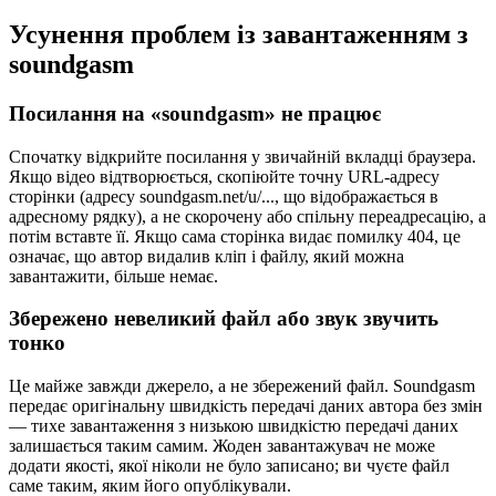
Усунення проблем із завантаженням з
soundgasm
Посилання на «soundgasm» не працює
Спочатку відкрийте посилання у звичайній вкладці браузера.
Якщо відео відтворюється, скопіюйте точну URL-адресу
сторінки (адресу soundgasm.net/u/..., що відображається в
адресному рядку), а не скорочену або спільну переадресацію, а
потім вставте її. Якщо сама сторінка видає помилку 404, це
означає, що автор видалив кліп і файлу, який можна
завантажити, більше немає.
Збережено невеликий файл або звук звучить
тонко
Це майже завжди джерело, а не збережений файл. Soundgasm
передає оригінальну швидкість передачі даних автора без змін
— тихе завантаження з низькою швидкістю передачі даних
залишається таким самим. Жоден завантажувач не може
додати якості, якої ніколи не було записано; ви чуєте файл
саме таким, яким його опублікували.