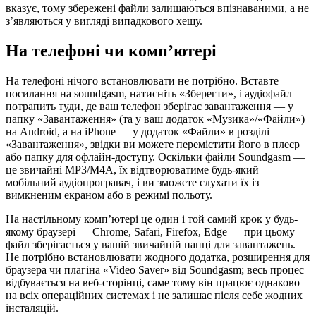
вказує, тому збережені файли залишаються впізнаваними, а не
з’являються у вигляді випадкового хешу.
На телефоні чи комп’ютері
На телефоні нічого встановлювати не потрібно. Вставте
посилання на soundgasm, натисніть «Зберегти», і аудіофайл
потрапить туди, де ваш телефон зберігає завантаження — у
папку «Завантаження» (та у ваш додаток «Музика»/«Файли»)
на Android, а на iPhone — у додаток «Файли» в розділі
«Завантаження», звідки ви можете перемістити його в плеєр
або папку для офлайн-доступу. Оскільки файли Soundgasm —
це звичайні MP3/M4A, їх відтворюватиме будь-який
мобільний аудіопрогравач, і ви зможете слухати їх із
вимкненим екраном або в режимі польоту.
На настільному комп’ютері це один і той самий крок у будь-
якому браузері — Chrome, Safari, Firefox, Edge — при цьому
файл зберігається у вашій звичайній папці для завантажень.
Не потрібно встановлювати жодного додатка, розширення для
браузера чи плагіна «Video Saver» від Soundgasm; весь процес
відбувається на веб-сторінці, саме тому він працює однаково
на всіх операційних системах і не залишає після себе жодних
інсталяцій.