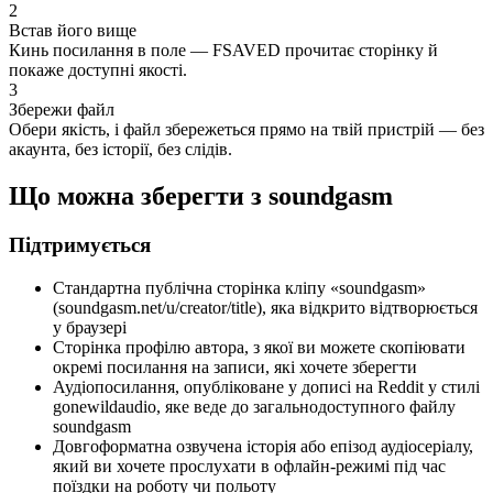
2
Встав його вище
Кинь посилання в поле — FSAVED прочитає сторінку й
покаже доступні якості.
3
Збережи файл
Обери якість, і файл збережеться прямо на твій пристрій — без
акаунта, без історії, без слідів.
Що можна зберегти з soundgasm
Підтримується
Стандартна публічна сторінка кліпу «soundgasm»
(soundgasm.net/u/creator/title), яка відкрито відтворюється
у браузері
Сторінка профілю автора, з якої ви можете скопіювати
окремі посилання на записи, які хочете зберегти
Аудіопосилання, опубліковане у дописі на Reddit у стилі
gonewildaudio, яке веде до загальнодоступного файлу
soundgasm
Довгоформатна озвучена історія або епізод аудіосеріалу,
який ви хочете прослухати в офлайн-режимі під час
поїздки на роботу чи польоту