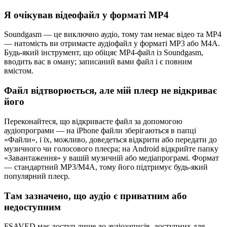
Я очікував відеофайл у форматі MP4
Soundgasm — це виключно аудіо, тому там немає відео та MP4
— натомість ви отримаєте аудіофайл у форматі MP3 або M4A.
Будь-який інструмент, що обіцяє MP4-файл із Soundgasm,
вводить вас в оману; записаний вами файл і є повним
вмістом.
Файл відтворюється, але мій плеєр не відкриває
його
Переконайтеся, що відкриваєте файл за допомогою
аудіопрограми — на iPhone файли зберігаються в папці
«Файли», і їх, можливо, доведеться відкрити або передати до
музичного чи голосового плеєра; на Android відкрийте папку
«Завантаження» у вашій музичній або медіапрограмі. Формат
— стандартний MP3/M4A, тому його підтримує будь-який
популярний плеєр.
Там зазначено, що аудіо є приватним або
недоступним
FSAVED має доступ лише до аудіозаписів, доступних для