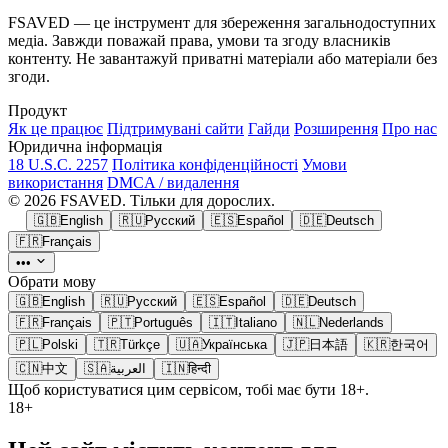
FSAVED — це інструмент для збереження загальнодоступних
медіа. Завжди поважай права, умови та згоду власників
контенту. Не завантажуй приватні матеріали або матеріали без
згоди.
Продукт
Як це працює
Підтримувані сайти
Гайди
Розширення
Про нас
Юридична інформація
18 U.S.C. 2257
Політика конфіденційності
Умови
використання
DMCA / видалення
© 2026 FSAVED. Тільки для дорослих.
🇬🇧
English
🇷🇺
Русский
🇪🇸
Español
🇩🇪
Deutsch
🇫🇷
Français
•••
Обрати мову
🇬🇧
English
🇷🇺
Русский
🇪🇸
Español
🇩🇪
Deutsch
🇫🇷
Français
🇵🇹
Português
🇮🇹
Italiano
🇳🇱
Nederlands
🇵🇱
Polski
🇹🇷
Türkçe
🇺🇦
Українська
🇯🇵
日本語
🇰🇷
한국어
🇨🇳
中文
🇸🇦
العربية
🇮🇳
हिन्दी
Щоб користуватися цим сервісом, тобі має бути 18+.
18+