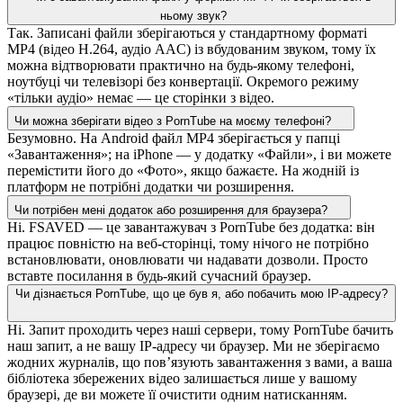
ньому звук?
Так. Записані файли зберігаються у стандартному форматі
MP4 (відео H.264, аудіо AAC) із вбудованим звуком, тому їх
можна відтворювати практично на будь-якому телефоні,
ноутбуці чи телевізорі без конвертації. Окремого режиму
«тільки аудіо» немає — це сторінки з відео.
Чи можна зберігати відео з PornTube на моєму телефоні?
Безумовно. На Android файл MP4 зберігається у папці
«Завантаження»; на iPhone — у додатку «Файли», і ви можете
перемістити його до «Фото», якщо бажаєте. На жодній із
платформ не потрібні додатки чи розширення.
Чи потрібен мені додаток або розширення для браузера?
Ні. FSAVED — це завантажувач з PornTube без додатка: він
працює повністю на веб-сторінці, тому нічого не потрібно
встановлювати, оновлювати чи надавати дозволи. Просто
вставте посилання в будь-який сучасний браузер.
Чи дізнається PornTube, що це був я, або побачить мою IP-адресу?
Ні. Запит проходить через наші сервери, тому PornTube бачить
наш запит, а не вашу IP-адресу чи браузер. Ми не зберігаємо
жодних журналів, що пов’язують завантаження з вами, а ваша
бібліотека збережених відео залишається лише у вашому
браузері, де ви можете її очистити одним натисканням.