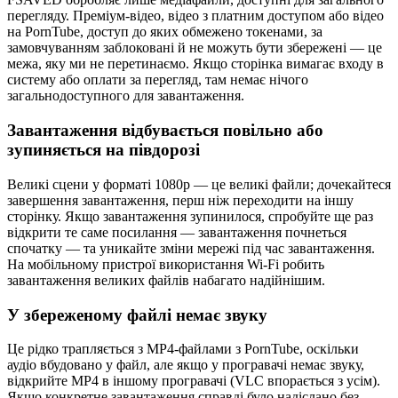
перегляду. Преміум-відео, відео з платним доступом або відео
на PornTube, доступ до яких обмежено токенами, за
замовчуванням заблоковані й не можуть бути збережені — це
межа, яку ми не перетинаємо. Якщо сторінка вимагає входу в
систему або оплати за перегляд, там немає нічого
загальнодоступного для завантаження.
Завантаження відбувається повільно або
зупиняється на півдорозі
Великі сцени у форматі 1080p — це великі файли; дочекайтеся
завершення завантаження, перш ніж переходити на іншу
сторінку. Якщо завантаження зупинилося, спробуйте ще раз
відкрити те саме посилання — завантаження почнеться
спочатку — та уникайте зміни мережі під час завантаження.
На мобільному пристрої використання Wi-Fi робить
завантаження великих файлів набагато надійнішим.
У збереженому файлі немає звуку
Це рідко трапляється з MP4-файлами з PornTube, оскільки
аудіо вбудовано у файл, але якщо у програвачі немає звуку,
відкрийте MP4 в іншому програвачі (VLC впорається з усім).
Якщо конкретне завантаження справді було надіслано без