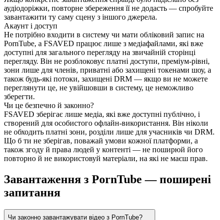
аудіодоріжки, повторне збереження її не додасть — спробуйте
завантажити ту саму сцену з іншого джерела.
Акаунт і доступ
Не потрібно входити в систему чи мати обліковий запис на
PornTube, а FSAVED працює лише з медіафайлами, які вже
доступні для загального перегляду на звичайній сторінці
перегляду. Він не розблоковує платні доступи, преміум-рівні,
зони лише для членів, приватні або захищені токенами шоу, а
також будь-які потоки, захищені DRM — якщо ви не можете
переглянути це, не увійшовши в систему, це неможливо
зберегти.
Чи це безпечно й законно?
FSAVED зберігає лише медіа, які вже доступні публічно, і
створений для особистого офлайн-використання. Він ніколи
не обходить платні зони, розділи лише для учасників чи DRM.
Що б ти не зберігав, поважай умови кожної платформи, а
також згоду й права людей у контенті — не поширюй його
повторно й не використовуй матеріали, на які не маєш прав.
Завантаження з PornTube — поширені
запитання
Чи законно завантажувати відео з PornTube?