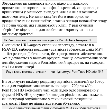
Збереження загальнодоступного відео для власного
приватного використання в офлайн-режимі, як правило, є
прийнятним у більшості випадків, але ви не є власником
цього контенту. Не завантажуйте його повторно, не
продавайте та не поширюйте, а також завжди поважайте згоду
та права людей, які з’являються у кліпі. У разі сумнівів
зберігайте відео лише для особистого користування на
власному пристрої.
Як безкоштовно завантажити відео з PornTube в Інтернеті?
Скопіюйте URL-адресу сторінки перегляду, вставте її в
FSAVED, виберіть роздільну здатність і збережіть файл MP4
— без реєстрації, без оплати, без програмного забезпечення.
Усе відбувається у вашому браузері, тож це безкоштовний засіб
для збереження відео з PornTube, який працює як на телефоні,
так і на комп’ютері.
Яку якість можна отримати — чи підтримує PornTube HD або 4K?
Ви отримуєте вихідну роздільну здатність, зазвичай до 1080p,
хоча для старіших завантажень поширені 720p та 480p.
PornTube HD економить час, коли відео було закодовано у
форматі HD; 4K доступний лише для рідкісних завантажень,
які насправді опубліковано у такій високій роздільній
здатності. Ніщо не піддається масштабуванню.
Чи є завантажуваний файл у форматі MP4 і чи зберігається в