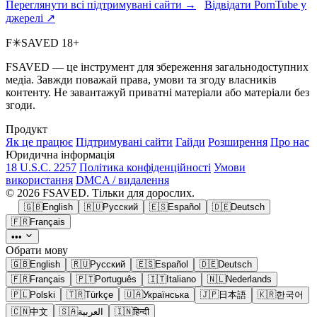
Переглянути всі підтримувані сайти →
Відвідати PornTube у
джерелі ↗
F
✳
SAVED
18+
FSAVED — це інструмент для збереження загальнодоступних
медіа. Завжди поважай права, умови та згоду власників
контенту. Не завантажуй приватні матеріали або матеріали без
згоди.
Продукт
Як це працює
Підтримувані сайти
Гайди
Розширення
Про нас
Юридична інформація
18 U.S.C. 2257
Політика конфіденційності
Умови
використання
DMCA / видалення
© 2026 FSAVED. Тільки для дорослих.
🇬🇧
English
🇷🇺
Русский
🇪🇸
Español
🇩🇪
Deutsch
🇫🇷
Français
•••
Обрати мову
🇬🇧
English
🇷🇺
Русский
🇪🇸
Español
🇩🇪
Deutsch
🇫🇷
Français
🇵🇹
Português
🇮🇹
Italiano
🇳🇱
Nederlands
🇵🇱
Polski
🇹🇷
Türkçe
🇺🇦
Українська
🇯🇵
日本語
🇰🇷
한국어
🇨🇳
中文
🇸🇦
العربية
🇮🇳
हिन्दी