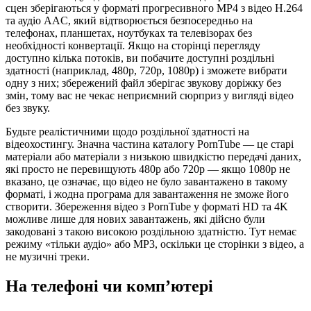
сцен зберігаються у форматі прогресивного MP4 з відео H.264
та аудіо AAC, який відтворюється безпосередньо на
телефонах, планшетах, ноутбуках та телевізорах без
необхідності конвертації. Якщо на сторінці перегляду
доступно кілька потоків, ви побачите доступні роздільні
здатності (наприклад, 480p, 720p, 1080p) і зможете вибрати
одну з них; збережений файл зберігає звукову доріжку без
змін, тому вас не чекає неприємний сюрприз у вигляді відео
без звуку.
Будьте реалістичними щодо роздільної здатності на
відеохостингу. Значна частина каталогу PornTube — це старі
матеріали або матеріали з низькою швидкістю передачі даних,
які просто не перевищують 480p або 720p — якщо 1080p не
вказано, це означає, що відео не було завантажено в такому
форматі, і жодна програма для завантаження не зможе його
створити. Збереження відео з PornTube у форматі HD та 4K
можливе лише для нових завантажень, які дійсно були
закодовані з такою високою роздільною здатністю. Тут немає
режиму «тільки аудіо» або MP3, оскільки це сторінки з відео, а
не музичні треки.
На телефоні чи комп’ютері