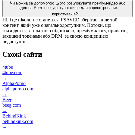
Чи можна за допомогою цього розблокувати преміум-відео або
відео на PornTube, доступні лише для зареєстрованих
користувачів?
Ні, і це ніколи не станеться. FSAVED зберігає лише той
контент, який уже є загальнодоступним. Потоки, що
знаходяться за платною підпискою, преміум-класу, приватні,
захищені токенами або DRM, за своєю концепцією
недоступні.
Схожі сайти
4tube
4tube.com
→
AlphaPorno
alphaporno.com
→
Beeg
beeg.com
→
BehindKink
behindkink.com
→