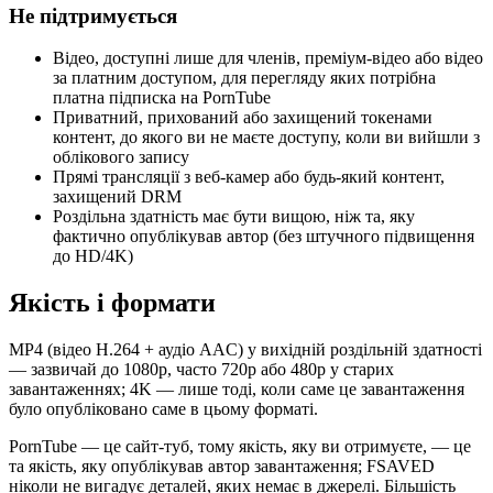
Не підтримується
Відео, доступні лише для членів, преміум-відео або відео
за платним доступом, для перегляду яких потрібна
платна підписка на PornTube
Приватний, прихований або захищений токенами
контент, до якого ви не маєте доступу, коли ви вийшли з
облікового запису
Прямі трансляції з веб-камер або будь-який контент,
захищений DRM
Роздільна здатність має бути вищою, ніж та, яку
фактично опублікував автор (без штучного підвищення
до HD/4K)
Якість і формати
MP4 (відео H.264 + аудіо AAC) у вихідній роздільній здатності
— зазвичай до 1080p, часто 720p або 480p у старих
завантаженнях; 4K — лише тоді, коли саме це завантаження
було опубліковано саме в цьому форматі.
PornTube — це сайт-туб, тому якість, яку ви отримуєте, — це
та якість, яку опублікував автор завантаження; FSAVED
ніколи не вигадує деталей, яких немає в джерелі. Більшість