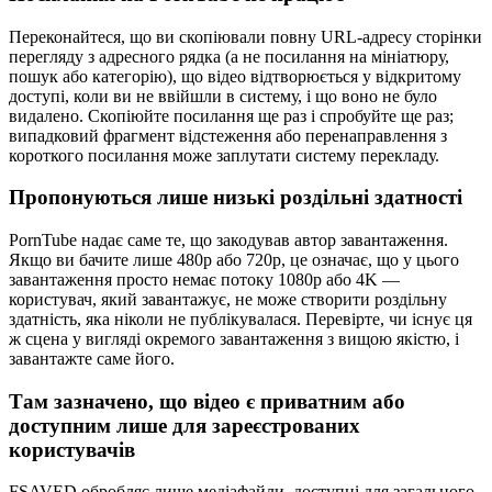
Переконайтеся, що ви скопіювали повну URL-адресу сторінки
перегляду з адресного рядка (а не посилання на мініатюру,
пошук або категорію), що відео відтворюється у відкритому
доступі, коли ви не ввійшли в систему, і що воно не було
видалено. Скопіюйте посилання ще раз і спробуйте ще раз;
випадковий фрагмент відстеження або перенаправлення з
короткого посилання може заплутати систему перекладу.
Пропонуються лише низькі роздільні здатності
PornTube надає саме те, що закодував автор завантаження.
Якщо ви бачите лише 480p або 720p, це означає, що у цього
завантаження просто немає потоку 1080p або 4K —
користувач, який завантажує, не може створити роздільну
здатність, яка ніколи не публікувалася. Перевірте, чи існує ця
ж сцена у вигляді окремого завантаження з вищою якістю, і
завантажте саме його.
Там зазначено, що відео є приватним або
доступним лише для зареєстрованих
користувачів
FSAVED обробляє лише медіафайли, доступні для загального