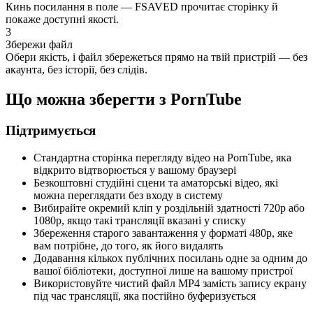
Кинь посилання в поле — FSAVED прочитає сторінку й
покаже доступні якості.
3
Збережи файл
Обери якість, і файл збережеться прямо на твій пристрій — без
акаунта, без історії, без слідів.
Що можна зберегти з PornTube
Підтримується
Стандартна сторінка перегляду відео на PornTube, яка
відкрито відтворюється у вашому браузері
Безкоштовні студійні сцени та аматорські відео, які
можна переглядати без входу в систему
Вибирайте окремий кліп у роздільній здатності 720p або
1080p, якщо такі трансляції вказані у списку
Збереження старого завантаження у форматі 480p, яке
вам потрібне, до того, як його видалять
Додавання кількох публічних посилань одне за одним до
вашої бібліотеки, доступної лише на вашому пристрої
Використовуйте чистий файл MP4 замість запису екрану
під час трансляції, яка постійно буферизується