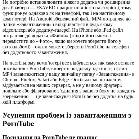
Не потрібно встановлювати ніякого додатка чи розширення
для браузера — FSAVED працює повністю на сторінці, тому
функціонує однаково як на телефоні, так і на настільному
комп’ютері. На Android збережений файл MP4 потрапляє до
папки «Завантаження» і відкривається в будь-якому
відеоплеєрі або додатку-галереї. На iPhone або iPad файл
потрапляє до додатка «Файли» (звідти його можна
перемістити до «Фото», якщо ви хочете зберегти його у
фотоальбомі), тож ви можете зберегти PornTube на телефон
без додаткового завантаження.
На настільному комп’ютері все відбувається так само: вставте
посилання з PornTube, виберіть роздільну здатність, і файл
MP4 завантажиться у вашу звичайну папку «Завантаження» в
Chrome, Firefox, Safari або Edge. Оскільки завантаження
відбувається на наших серверах, а не у вашому браузері,
повільне або фільтроване з’єднання з вашого боку не завадить
збереженню — це завантажувач PornTube без додатка на будь-
якій платформі.
Усунення проблем із завантаженням з
PornTube
Посилання на PornTube не працює