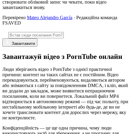
створювати обліковий запис чи чекати, поки відео
завантажиться знову.
Перевірено
Mateo Alejandro García
· Редакційна команда
FSAVED
Завантажити
Завантажуй відео з PornTube онлайн
Люди зберігають відео з PornTube з однієї практичної
причини: контент на таких сайтах не є постійним. Відео
перекодовуються, перейменовуються, видаляються автором
або знімаються з сайту за повідомленням DMCA, і кліп, який
ви додали до закладок, може виявитися непрацюючим
посиланням, коли ви повернетеся. Локальний файл MP4
відтворюється в автономному режимі — під час польоту, при
нестабільному мобільному інтернеті або будь-де, де ви не
хочете транслювати контент для дорослих через мережу, яку
не контролюєте.
Конфіденційність — це ще одна причина, чому люди
використовують засіб для збереження, а не програму для