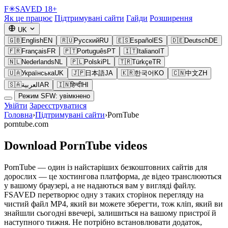
F
✳
SAVED
18+
Як це працює
Підтримувані сайти
Гайди
Розширення
UK
🇬🇧
English
EN
🇷🇺
Русский
RU
🇪🇸
Español
ES
🇩🇪
Deutsch
DE
🇫🇷
Français
FR
🇵🇹
Português
PT
🇮🇹
Italiano
IT
🇳🇱
Nederlands
NL
🇵🇱
Polski
PL
🇹🇷
Türkçe
TR
🇺🇦
Українська
UK
🇯🇵
日本語
JA
🇰🇷
한국어
KO
🇨🇳
中文
ZH
🇸🇦
العربية
AR
🇮🇳
हिन्दी
HI
Режим SFW: увімкнено
Увійти
Зареєструватися
Головна
›
Підтримувані сайти
›
PornTube
porntube.com
Download PornTube videos
PornTube — один із найстаріших безкоштовних сайтів для
дорослих — це хостингова платформа, де відео транслюються
у вашому браузері, а не надаються вам у вигляді файлу.
FSAVED перетворює одну з таких сторінок перегляду на
чистий файл MP4, який ви можете зберегти, тож кліп, який ви
знайшли сьогодні ввечері, залишиться на вашому пристрої й
наступного тижня. Не потрібно встановлювати додаток,