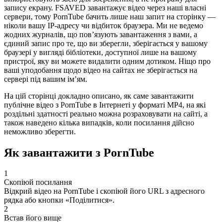
запису екрану. FSAVED завантажує відео через наші власні
сервери, тому PornTube бачить лише наш запит на сторінку —
ніколи вашу IP-адресу чи відбиток браузера. Ми не ведемо
жодних журналів, що пов’язують завантаження з вами, а
єдиний запис про те, що ви зберегли, зберігається у вашому
браузері у вигляді бібліотеки, доступної лише на вашому
пристрої, яку ви можете видалити одним дотиком. Ніщо про
ваші уподобання щодо відео на сайтах не зберігається на
сервері під вашим ім’ям.
На цій сторінці докладно описано, як саме завантажити
публічне відео з PornTube в Інтернеті у форматі MP4, на які
роздільні здатності реально можна розраховувати на сайті, а
також наведено кілька випадків, коли посилання дійсно
неможливо зберегти.
Як завантажити з PornTube
1
Скопіюй посилання
Відкрий відео на PornTube і скопіюй його URL з адресного
рядка або кнопки «Поділитися».
2
Встав його вище