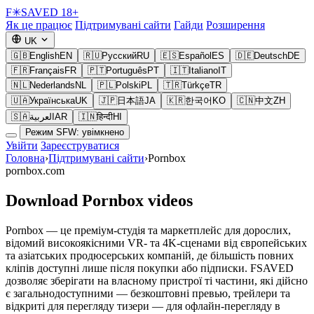
F
✳
SAVED
18+
Як це працює
Підтримувані сайти
Гайди
Розширення
UK
🇬🇧
English
EN
🇷🇺
Русский
RU
🇪🇸
Español
ES
🇩🇪
Deutsch
DE
🇫🇷
Français
FR
🇵🇹
Português
PT
🇮🇹
Italiano
IT
🇳🇱
Nederlands
NL
🇵🇱
Polski
PL
🇹🇷
Türkçe
TR
🇺🇦
Українська
UK
🇯🇵
日本語
JA
🇰🇷
한국어
KO
🇨🇳
中文
ZH
🇸🇦
العربية
AR
🇮🇳
हिन्दी
HI
Режим SFW: увімкнено
Увійти
Зареєструватися
Головна
›
Підтримувані сайти
›
Pornbox
pornbox.com
Download Pornbox videos
Pornbox — це преміум-студія та маркетплейс для дорослих,
відомий високоякісними VR- та 4K-сценами від європейських
та азіатських продюсерських компаній, де більшість повних
кліпів доступні лише після покупки або підписки. FSAVED
дозволяє зберігати на власному пристрої ті частини, які дійсно
є загальнодоступними — безкоштовні превью, трейлери та
відкриті для перегляду тизери — для офлайн-перегляду в