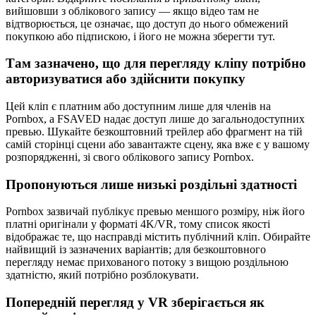
вийшовши з облікового запису — якщо відео там не
відтворюється, це означає, що доступ до нього обмежений
покупкою або підпискою, і його не можна зберегти тут.
Там зазначено, що для перегляду кліпу потрібно
авторизуватися або здійснити покупку
Цей кліп є платним або доступним лише для членів на
Pornbox, а FSAVED надає доступ лише до загальнодоступних
превью. Шукайте безкоштовний трейлер або фрагмент на тій
самій сторінці сцени або завантажте сцену, яка вже є у вашому
розпорядженні, зі свого облікового запису Pornbox.
Пропонуються лише низькі роздільні здатності
Pornbox зазвичай публікує превью меншого розміру, ніж його
платні оригінали у форматі 4K/VR, тому список якості
відображає те, що насправді містить публічний кліп. Обирайте
найвищий із зазначених варіантів; для безкоштовного
перегляду немає прихованого потоку з вищою роздільною
здатністю, який потрібно розблокувати.
Попередній перегляд у VR зберігається як