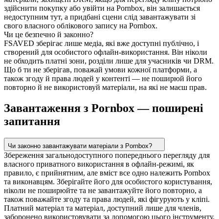
здійснити покупку або увійти на Pornbox, він залишається
недоступним тут, а придбані сцени слід завантажувати зі
свого власного облікового запису на Pornbox.
Чи це безпечно й законно?
FSAVED зберігає лише медіа, які вже доступні публічно, і
створений для особистого офлайн-використання. Він ніколи
не обходить платні зони, розділи лише для учасників чи DRM.
Що б ти не зберігав, поважай умови кожної платформи, а
також згоду й права людей у контенті — не поширюй його
повторно й не використовуй матеріали, на які не маєш прав.
Завантаження з Pornbox — поширені
запитання
Чи законно завантажувати матеріали з Pornbox?
Збереження загальнодоступного попереднього перегляду для
власного приватного використання в офлайн-режимі, як
правило, є прийнятним, але вміст все одно належить Pornbox
та виконавцям. Зберігайте його для особистого користування,
ніколи не поширюйте та не завантажуйте його повторно, а
також поважайте згоду та права людей, які фігурують у кліпі.
Платний матеріал та матеріал, доступний лише для членів,
заборонено використовувати за допомогою цього інструменту.