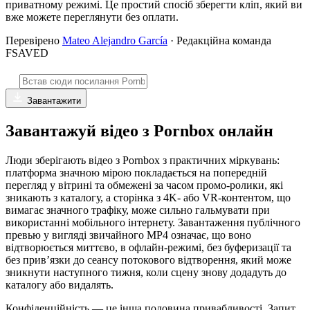
приватному режимі. Це простий спосіб зберегти кліп, який ви
вже можете переглянути без оплати.
Перевірено
Mateo Alejandro García
· Редакційна команда
FSAVED
Завантажити
Завантажуй відео з Pornbox онлайн
Люди зберігають відео з Pornbox з практичних міркувань:
платформа значною мірою покладається на попередній
перегляд у вітрині та обмежені за часом промо-ролики, які
зникають з каталогу, а сторінка з 4K- або VR-контентом, що
вимагає значного трафіку, може сильно гальмувати при
використанні мобільного інтернету. Завантаження публічного
превью у вигляді звичайного MP4 означає, що воно
відтворюється миттєво, в офлайн-режимі, без буферизації та
без прив’язки до сеансу потокового відтворення, який може
зникнути наступного тижня, коли сцену знову додадуть до
каталогу або видалять.
Конфіденційність — це інша половина привабливості. Запит