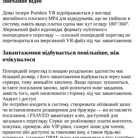
звичайне відео
Деякі тизери Pornbox VR відображаються у вигляді
звичайного плоского MP4 для відвідувачів, що не увійшли в
систему, навіть якщо платна сцена має кут огляду 180°/360°.
Збережений файл відповідає формату публічного
попереднього перегляду — плоский попередній перегляд не
перетвориться на імерсивний VR-файл під час завантаження.
Завантаження відбувається повільніше, ніж
очікувалося
Попередній перегляд із вищою роздільною здатністю має
більший розмір, і його завантаження відбувається через наші
сервери, тому зачекайте хвилину. Якщо процес зупиниться,
вставте посилання заново, щоб розпочати нове завдання,
замість того, щоб оновлювати сторінку під час завантаження.
Акаунт і доступ
Не потрібно входити в систему, створювати обліковий запис
чи встановлювати розширення для браузера — ви вставляєте
посилання, і FSAVED завантажує кліп, доступний для
загального перегляду. Сервіс не розблоковує платні контенти,
покупки, преміум- або VIP-рівні, галереї лише для членів,
приватні або доступні за токенами шоу, а також будь-які
матеріали, захищені DRM; якщо для перегляду кліпу потрібно