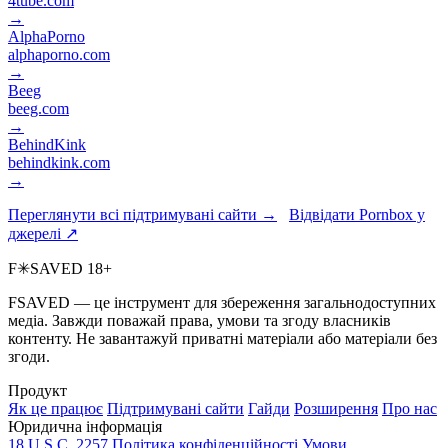
4tube.com
→
AlphaPorno
alphaporno.com
→
Beeg
beeg.com
→
BehindKink
behindkink.com
→
Переглянути всі підтримувані сайти →
Відвідати Pornbox у
джерелі ↗
F
✳
SAVED
18+
FSAVED — це інструмент для збереження загальнодоступних
медіа. Завжди поважай права, умови та згоду власників
контенту. Не завантажуй приватні матеріали або матеріали без
згоди.
Продукт
Як це працює
Підтримувані сайти
Гайди
Розширення
Про нас
Юридична інформація
18 U.S.C. 2257
Політика конфіденційності
Умови