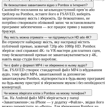
Як безкоштовно завантажити відео з Pornbox в Інтернеті?
Скопіюйте посилання на загальнодоступний прев’ю або
трейлер на Pornbox, вставте його в FSAVED, виберіть
запропоновану якість і збережіть. Це безкоштовно, не
потрібно створювати обліковий запис чи встановлювати
програмне забезпечення — все працює прямо у вашому
браузері.
Яку якість можна отримати — чи підтримується HD або 4K?
Ви отримуєте найкращу якість, яку насправді містить
публічний превью, зазвичай 720p або 1080p HD. Pornbox
зберігає свої справжні 4K- та VR-мастери для платних сцен,
тому безкоштовний превью не завантажуватиметься у 4K,
навіть якщо студія його виробляє.
Чи є файл у форматі MP4 і чи збережено в ньому аудіо?
Так. FSAVED створює стандартний файл MP4 із вбудованим
аудіо, тому файл MP4, завантажений за допомогою
завантажувача Pornbox, відтворюється в будь-якому програвачі
на будь-якому пристрої зі збереженим звуком і без необхідності
конвертації.
Чи можна зберігати кліпи з Pornbox на моєму телефоні?
Так. На Android файл MP4 зберігається у папці
«Завантаження»; на iPhone — у додатку «Файли», звідки його
можна перемістити до «Фото». Для збереження Pornbox на