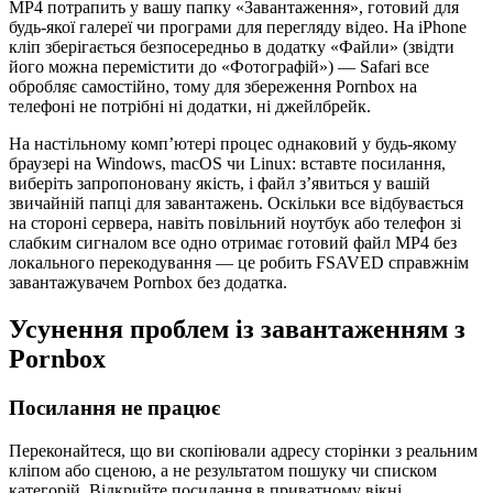
MP4 потрапить у вашу папку «Завантаження», готовий для
будь-якої галереї чи програми для перегляду відео. На iPhone
кліп зберігається безпосередньо в додатку «Файли» (звідти
його можна перемістити до «Фотографій») — Safari все
обробляє самостійно, тому для збереження Pornbox на
телефоні не потрібні ні додатки, ні джейлбрейк.
На настільному комп’ютері процес однаковий у будь-якому
браузері на Windows, macOS чи Linux: вставте посилання,
виберіть запропоновану якість, і файл з’явиться у вашій
звичайній папці для завантажень. Оскільки все відбувається
на стороні сервера, навіть повільний ноутбук або телефон зі
слабким сигналом все одно отримає готовий файл MP4 без
локального перекодування — це робить FSAVED справжнім
завантажувачем Pornbox без додатка.
Усунення проблем із завантаженням з
Pornbox
Посилання не працює
Переконайтеся, що ви скопіювали адресу сторінки з реальним
кліпом або сценою, а не результатом пошуку чи списком
категорій. Відкрийте посилання в приватному вікні,