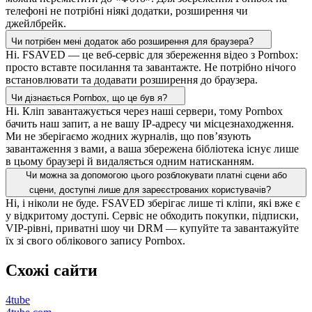
телефоні не потрібні ніякі додатки, розширення чи
джейлбрейк.
Чи потрібен мені додаток або розширення для браузера?
Ні. FSAVED — це веб-сервіс для збереження відео з Pornbox:
просто вставте посилання та завантажте. Не потрібно нічого
встановлювати та додавати розширення до браузера.
Чи дізнається Pornbox, що це був я?
Ні. Кліп завантажується через наші сервери, тому Pornbox
бачить наш запит, а не вашу IP-адресу чи місцезнаходження.
Ми не зберігаємо жодних журналів, що пов’язують
завантаження з вами, а ваша збережена бібліотека існує лише
в цьому браузері й видаляється одним натисканням.
Чи можна за допомогою цього розблокувати платні сцени або
сцени, доступні лише для зареєстрованих користувачів?
Ні, і ніколи не буде. FSAVED зберігає лише ті кліпи, які вже є
у відкритому доступі. Сервіс не обходить покупки, підписки,
VIP-рівні, приватні шоу чи DRM — купуйте та завантажуйте
їх зі свого облікового запису Pornbox.
Схожі сайти
4tube