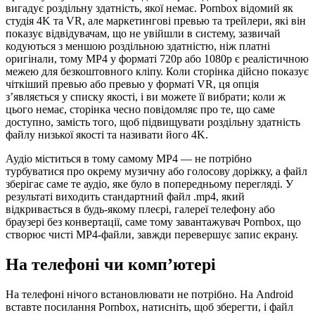
вигадує роздільну здатність, якої немає. Pornbox відомий як
студія 4K та VR, але маркетингові превью та трейлери, які він
показує відвідувачам, що не увійшли в систему, зазвичай
кодуються з меншою роздільною здатністю, ніж платні
оригінали, тому MP4 у форматі 720p або 1080p є реалістичною
межею для безкоштовного кліпу. Коли сторінка дійсно показує
чіткіший превью або превью у форматі VR, ця опція
з’являється у списку якості, і ви можете її вибрати; коли ж
цього немає, сторінка чесно повідомляє про те, що саме
доступно, замість того, щоб підвищувати роздільну здатність
файлу низької якості та називати його 4K.
Аудіо міститься в тому самому MP4 — не потрібно
турбуватися про окрему музичну або голосову доріжку, а файл
зберігає саме те аудіо, яке було в попередньому перегляді. У
результаті виходить стандартний файл .mp4, який
відкривається в будь-якому плеєрі, галереї телефону або
браузері без конвертації, саме тому завантажувач Pornbox, що
створює чисті MP4-файли, завжди перевершує запис екрану.
На телефоні чи комп’ютері
На телефоні нічого встановлювати не потрібно. На Android
вставте посилання Pornbox, натисніть, щоб зберегти, і файл