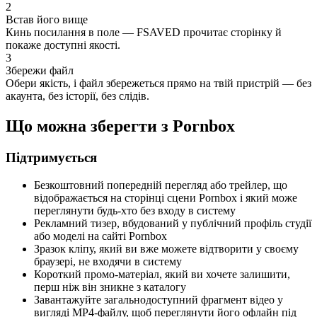
2
Встав його вище
Кинь посилання в поле — FSAVED прочитає сторінку й
покаже доступні якості.
3
Збережи файл
Обери якість, і файл збережеться прямо на твій пристрій — без
акаунта, без історії, без слідів.
Що можна зберегти з Pornbox
Підтримується
Безкоштовний попередній перегляд або трейлер, що
відображається на сторінці сцени Pornbox і який може
переглянути будь-хто без входу в систему
Рекламний тизер, вбудований у публічний профіль студії
або моделі на сайті Pornbox
Зразок кліпу, який ви вже можете відтворити у своєму
браузері, не входячи в систему
Короткий промо-матеріал, який ви хочете залишити,
перш ніж він зникне з каталогу
Завантажуйте загальнодоступний фрагмент відео у
вигляді MP4-файлу, щоб переглянути його офлайн під