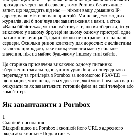
проходить через наші сервери, тому Pornbox бачить лише
запит, що надходить від нас — ніколи вашу домашню IP-
адресу, ваше місто чи ваш пристрій. Ми не ведемо жодних
журналів, які б пов’язували завантаження з вами, а сітка
«Ваша бібліотека», яка запам’ятовує те, що ви зберегли, існує
виключно у вашому браузері на цьому одному пристрої; одне
натискання очищає її, і дані ніколи не потрапляють на наші
сервери. Оскільки ринок контенту для дорослих є делікатним
за своєю природою, таке відокремлення має тут більше
значення, ніж на майже будь-якому іншому типі сайтів.
Ця сторінка присвячена виключно одному питанню:
збереженню загальнодоступних уривків для попереднього
перегляду та трейлерів з Pornbox за допомогою FSAVED —
що працює, чого не вдається досягти, якої якості реально варто
очікувати та як завантажити готовий файл на свій телефон або
комп’ютер.
Як завантажити з Pornbox
1
Скопіюй посилання
Відкрий відео на Pornbox і скопіюй його URL з адресного
рядка або кнопки «Поділитися».