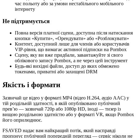
час польоту або за умови нестабільного мобільного
інтернету
Не підтримується
Повна версія платної сцени, доступна після натискання
кнопки «Купити», «Орендувати» або «Розблокувати»
Контент, доступний лише для членів або користувачів
VIP-рівня, що вимагає активної підписки на Pornbox
Сцену, яку ви вже придбали, завантажуйте зі свого
облікового запису Pornbox, а не через цей інструмент
Будь-які вихідні файли, доступ до яких обмежено
токенами, приватні або захищені DRM
Якість і формати
Зазвичай це відео у форматі MP4 (відео H.264, аудіо AAC) у
тій роздільній здатності, в якій опубліковано публічний
прев’ю — зазвичай 720p або 1080p HD, іноді — тизер із
вищою роздільною здатністю або у форматі VR, якщо Pornbox
його оприлюднює.
FSAVED надає вам найкращий потік, який насправді
пропонує публічний попередній перегляд — сервіс ніколи не