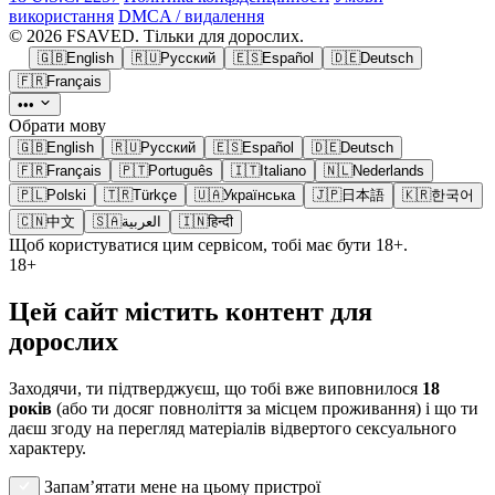
використання
DMCA / видалення
© 2026 FSAVED. Тільки для дорослих.
🇬🇧
English
🇷🇺
Русский
🇪🇸
Español
🇩🇪
Deutsch
🇫🇷
Français
•••
Обрати мову
🇬🇧
English
🇷🇺
Русский
🇪🇸
Español
🇩🇪
Deutsch
🇫🇷
Français
🇵🇹
Português
🇮🇹
Italiano
🇳🇱
Nederlands
🇵🇱
Polski
🇹🇷
Türkçe
🇺🇦
Українська
🇯🇵
日本語
🇰🇷
한국어
🇨🇳
中文
🇸🇦
العربية
🇮🇳
हिन्दी
Щоб користуватися цим сервісом, тобі має бути 18+.
18+
Цей сайт містить контент для
дорослих
Заходячи, ти підтверджуєш, що тобі вже виповнилося
18
років
(або ти досяг повноліття за місцем проживання) і що ти
даєш згоду на перегляд матеріалів відвертого сексуального
характеру.
Запам’ятати мене на цьому пристрої