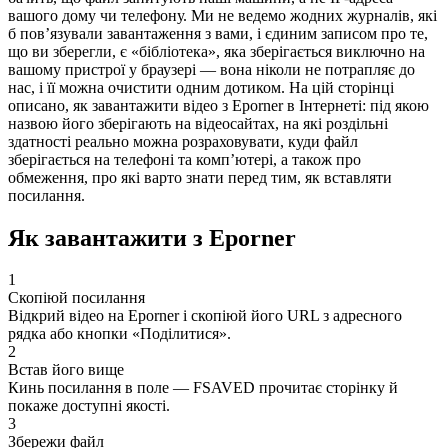
вашого дому чи телефону. Ми не ведемо жодних журналів, які
б пов’язували завантаження з вами, і єдиним записом про те,
що ви зберегли, є «бібліотека», яка зберігається виключно на
вашому пристрої у браузері — вона ніколи не потрапляє до
нас, і її можна очистити одним дотиком. На цій сторінці
описано, як завантажити відео з Eporner в Інтернеті: під якою
назвою його зберігають на відеосайтах, на які роздільні
здатності реально можна розраховувати, куди файл
зберігається на телефоні та комп’ютері, а також про
обмеження, про які варто знати перед тим, як вставляти
посилання.
Як завантажити з Eporner
1
Скопіюй посилання
Відкрий відео на Eporner і скопіюй його URL з адресного
рядка або кнопки «Поділитися».
2
Встав його вище
Кинь посилання в поле — FSAVED прочитає сторінку й
покаже доступні якості.
3
Збережи файл