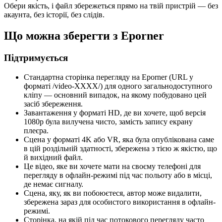
Обери якість, і файл збережеться прямо на твій пристрій — без
акаунта, без історії, без слідів.
Що можна зберегти з Eporner
Підтримується
Стандартна сторінка перегляду на Eporner (URL у
форматі /video-XXXX/) для одного загальнодоступного
кліпу — основний випадок, на якому побудовано цей
засіб збереження.
Завантаження у форматі HD, де ви хочете, щоб версія
1080p була вилучена чисто, замість запису екрану
плеєра.
Сцена у форматі 4K або VR, яка була опублікована саме
в цій роздільній здатності, збережена з тією ж якістю, що
й вихідний файл.
Це відео, яке ви хочете мати на своєму телефоні для
перегляду в офлайн-режимі під час польоту або в місці,
де немає сигналу.
Сцена, яку, як ви побоюєтеся, автор може видалити,
збережена зараз для особистого використання в офлайн-
режимі.
Сторінка, на якій під час потокового перегляду часто