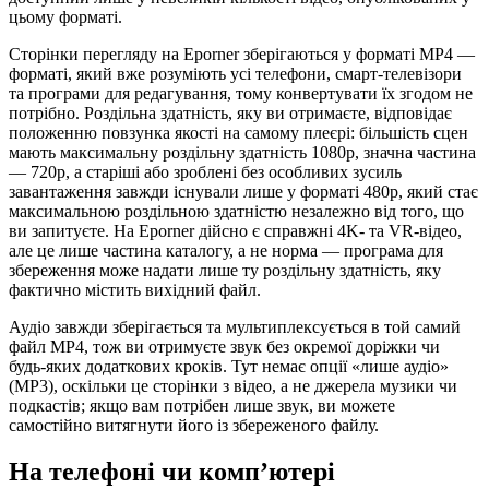
цьому форматі.
Сторінки перегляду на Eporner зберігаються у форматі MP4 —
форматі, який вже розуміють усі телефони, смарт-телевізори
та програми для редагування, тому конвертувати їх згодом не
потрібно. Роздільна здатність, яку ви отримаєте, відповідає
положенню повзунка якості на самому плеєрі: більшість сцен
мають максимальну роздільну здатність 1080p, значна частина
— 720p, а старіші або зроблені без особливих зусиль
завантаження завжди існували лише у форматі 480p, який стає
максимальною роздільною здатністю незалежно від того, що
ви запитуєте. На Eporner дійсно є справжні 4K- та VR-відео,
але це лише частина каталогу, а не норма — програма для
збереження може надати лише ту роздільну здатність, яку
фактично містить вихідний файл.
Аудіо завжди зберігається та мультиплексується в той самий
файл MP4, тож ви отримуєте звук без окремої доріжки чи
будь-яких додаткових кроків. Тут немає опції «лише аудіо»
(MP3), оскільки це сторінки з відео, а не джерела музики чи
подкастів; якщо вам потрібен лише звук, ви можете
самостійно витягнути його із збереженого файлу.
На телефоні чи комп’ютері