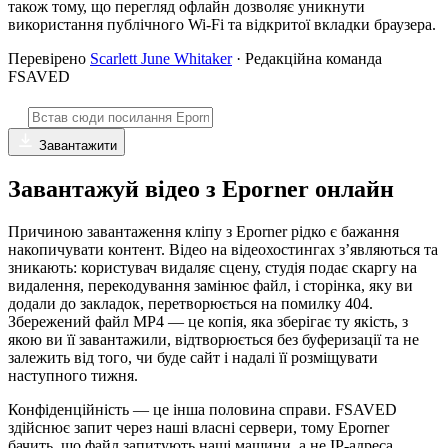
також тому, що перегляд офлайн дозволяє уникнути
використання публічного Wi-Fi та відкритої вкладки браузера.
Перевірено
Scarlett June Whitaker
· Редакційна команда
FSAVED
Завантажити
Завантажуй відео з Eporner онлайн
Причиною завантаження кліпу з Eporner рідко є бажання
накопичувати контент. Відео на відеохостингах з’являються та
зникають: користувач видаляє сцену, студія подає скаргу на
видалення, перекодування замінює файл, і сторінка, яку ви
додали до закладок, перетворюється на помилку 404.
Збережений файл MP4 — це копія, яка зберігає ту якість, з
якою ви її завантажили, відтворюється без буферизації та не
залежить від того, чи буде сайт і надалі її розміщувати
наступного тижня.
Конфіденційність — це інша половина справи. FSAVED
здійснює запит через наші власні сервери, тому Eporner
бачить, що файл запитують наші машини, а не IP-адреса