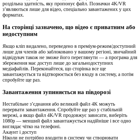
роздільна здатність, яку пропонує файл. Позначки 4K/VR
з’являються лише для відео, спеціально завантажених у цих
форматах.
На сторінці зазначено, що відео є приватним або
недоступним
Якщо кліп видалено, переведено в преміум-режим/доступний
лише для членів або заблоковано у вашому регіоні, звичайний
відвідувач також не зможе його переглянути — а програма для
збереження має доступ лише до загальнодоступних
медіафайлів. Переконайтеся, що сторінка все ще
завантажується та відтворюється без входу в систему, а потім
спробуйте ще раз.
Завантаження зупиняється на півдорозі
Нестабільне з’єднання або великий файл 4K можуть
перервати завантаження. Спробуйте ще раз у стабільній
мережі, а якщо файл 4K/VR продовжує зависати, виберіть
1080p — менший файл завантажується надійніше і все одно
виглядає чітко на телефоні.
Акаунт і доступ
Ніколи не потрібно входити в систему чи створювати