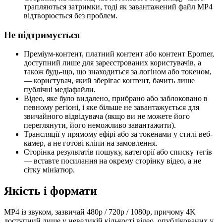
трапляються затримки, тоді як завантажений файл MP4
відтворюється без проблем.
Не підтримується
Преміум-контент, платний контент або контент Eporner,
доступний лише для зареєстрованих користувачів, а
також будь-що, що знаходиться за логіном або токеном,
— користувач, який зберігає контент, бачить лише
публічні медіафайли.
Відео, яке було видалено, прибрано або заблоковано в
певному регіоні, і яке більше не завантажується для
звичайного відвідувача (якщо ви не можете його
переглянути, його неможливо завантажити).
Трансляції у прямому ефірі або за токенами у стилі веб-
камер, а не готові кліпи на замовлення.
Сторінка результатів пошуку, категорії або списку тегів
— вставте посилання на окрему сторінку відео, а не
сітку мініатюр.
Якість і формати
MP4 із звуком, зазвичай 480p / 720p / 1080p, причому 4K
доступний лише у невеликій кількості відео, опублікованих у