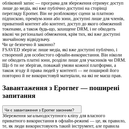
обліковий запис — програма для збереження отримує доступ
лише до медіа, які вже публічно доступні на сторінці
перегляду Eporner. Він не розблоковує сцени за платною
підпискою, преміум-зони або зони, доступні лише для членів,
приватний контент або контент, доступ до якого обмежений
токенами, а також будь-що, захищене DRM, і не обходить
вікові чи регіональні обмеження, крім тих, які вже доступні
звичайному відвідувачу.
Чи це безпечно й законно?
FSAVED зберігає лише медіа, які вже доступні публічно, і
створений для особистого офлайн-використання. Він ніколи
не обходить платні зони, розділи лише для учасників чи DRM.
Що б ти не зберігав, поважай умови кожної платформи, а
також згоду й права людей у контенті — не поширюй його
повторно й не використовуй матеріали, на які не маєш прав.
Завантаження з Eporner — поширені
запитання
Чи є завантаження з Eporner законним?
Збереження загальнодоступного кліпу для власного
приватного використання в офлайн-режимі — це, як правило,
те, як люди використовують такий інструмент, але правила