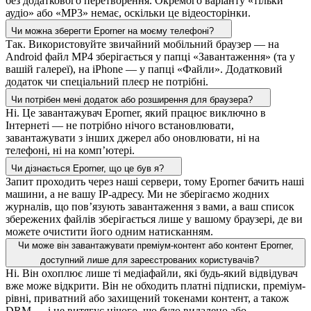
без додаткового перетворення. Окремого варіанту «тільки
аудіо» або «MP3» немає, оскільки це відеосторінки.
Чи можна зберегти Eporner на моєму телефоні?
Так. Використовуйте звичайний мобільний браузер — на
Android файл MP4 зберігається у папці «Завантаження» (та у
вашій галереї), на iPhone — у папці «Файли». Додатковий
додаток чи спеціальний плеєр не потрібні.
Чи потрібен мені додаток або розширення для браузера?
Ні. Це завантажувач Eporner, який працює виключно в
Інтернеті — не потрібно нічого встановлювати,
завантажувати з інших джерел або оновлювати, ні на
телефоні, ні на комп’ютері.
Чи дізнається Eporner, що це був я?
Запит проходить через наші сервери, тому Eporner бачить наші
машини, а не вашу IP-адресу. Ми не зберігаємо жодних
журналів, що пов’язують завантаження з вами, а ваш список
збережених файлів зберігається лише у вашому браузері, де ви
можете очистити його одним натисканням.
Чи може він завантажувати преміум-контент або контент Eporner,
доступний лише для зареєстрованих користувачів?
Ні. Він охоплює лише ті медіафайли, які будь-який відвідувач
вже може відкрити. Він не обходить платні підписки, преміум-
рівні, приватний або захищений токенами контент, а також
DRM — і не витягує нічого, що було видалено або