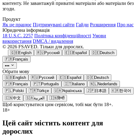
контенту. Не завантажуй приватні матеріали або матеріали без
згоди.
Продукт
Як це працює
Підтримувані сайти
Гайди
Розширення
Про нас
Юридична інформація
18 U.S.C. 2257
Політика конфіденційності
Умови
використання
DMCA / видалення
© 2026 FSAVED. Тільки для дорослих.
🇬🇧
English
🇷🇺
Русский
🇪🇸
Español
🇩🇪
Deutsch
🇫🇷
Français
•••
Обрати мову
🇬🇧
English
🇷🇺
Русский
🇪🇸
Español
🇩🇪
Deutsch
🇫🇷
Français
🇵🇹
Português
🇮🇹
Italiano
🇳🇱
Nederlands
🇵🇱
Polski
🇹🇷
Türkçe
🇺🇦
Українська
🇯🇵
日本語
🇰🇷
한국어
🇨🇳
中文
🇸🇦
العربية
🇮🇳
हिन्दी
Щоб користуватися цим сервісом, тобі має бути 18+.
18+
Цей сайт містить контент для
дорослих