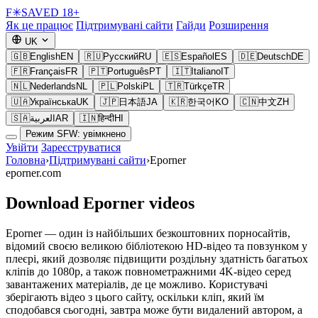
F
✳
SAVED
18+
Як це працює
Підтримувані сайти
Гайди
Розширення
UK
🇬🇧
English
EN
🇷🇺
Русский
RU
🇪🇸
Español
ES
🇩🇪
Deutsch
DE
🇫🇷
Français
FR
🇵🇹
Português
PT
🇮🇹
Italiano
IT
🇳🇱
Nederlands
NL
🇵🇱
Polski
PL
🇹🇷
Türkçe
TR
🇺🇦
Українська
UK
🇯🇵
日本語
JA
🇰🇷
한국어
KO
🇨🇳
中文
ZH
🇸🇦
العربية
AR
🇮🇳
हिन्दी
HI
Режим SFW: увімкнено
Увійти
Зареєструватися
Головна
›
Підтримувані сайти
›
Eporner
eporner.com
Download Eporner videos
Eporner — один із найбільших безкоштовних порносайтів,
відомий своєю великою бібліотекою HD-відео та повзунком у
плеєрі, який дозволяє підвищити роздільну здатність багатьох
кліпів до 1080p, а також повнометражними 4K-відео серед
завантажених матеріалів, де це можливо. Користувачі
зберігають відео з цього сайту, оскільки кліп, який їм
сподобався сьогодні, завтра може бути видалений автором, а