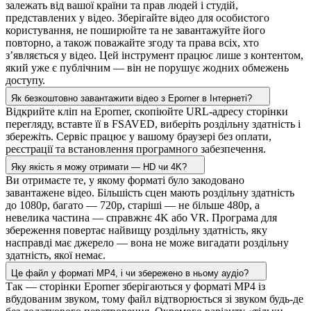
залежать від вашої країни та прав людей і студій,
представлених у відео. Зберігайте відео для особистого
користування, не поширюйте та не завантажуйте його
повторно, а також поважайте згоду та права всіх, хто
з’являється у відео. Цей інструмент працює лише з контентом,
який уже є публічним — він не порушує жодних обмежень
доступу.
Як безкоштовно завантажити відео з Eporner в Інтернеті?
Відкрийте кліп на Eporner, скопіюйте URL-адресу сторінки
перегляду, вставте її в FSAVED, виберіть роздільну здатність і
збережіть. Сервіс працює у вашому браузері без оплати,
реєстрації та встановлення програмного забезпечення.
Яку якість я можу отримати — HD чи 4K?
Ви отримаєте те, у якому форматі було закодовано
завантажене відео. Більшість сцен мають роздільну здатність
до 1080p, багато — 720p, старіші — не більше 480p, а
невелика частина — справжнє 4K або VR. Програма для
збереження повертає найвищу роздільну здатність, яку
насправді має джерело — вона не може вигадати роздільну
здатність, якої немає.
Це файл у форматі MP4, і чи збережено в ньому аудіо?
Так — сторінки Eporner зберігаються у форматі MP4 із
вбудованим звуком, тому файл відтворюється зі звуком будь-де