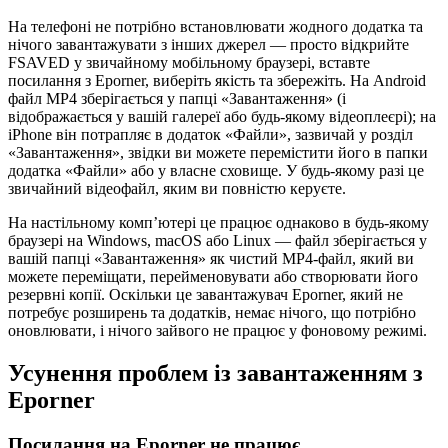
На телефоні не потрібно встановлювати жодного додатка та
нічого завантажувати з інших джерел — просто відкрийте
FSAVED у звичайному мобільному браузері, вставте
посилання з Eporner, виберіть якість та збережіть. На Android
файл MP4 зберігається у папці «Завантаження» (і
відображається у вашій галереї або будь-якому відеоплеєрі); на
iPhone він потрапляє в додаток «Файли», зазвичай у розділ
«Завантаження», звідки ви можете перемістити його в папки
додатка «Файли» або у власне сховище. У будь-якому разі це
звичайний відеофайл, яким ви повністю керуєте.
На настільному комп’ютері це працює однаково в будь-якому
браузері на Windows, macOS або Linux — файл зберігається у
вашій папці «Завантаження» як чистий MP4-файл, який ви
можете переміщати, перейменовувати або створювати його
резервні копії. Оскільки це завантажувач Eporner, який не
потребує розширень та додатків, немає нічого, що потрібно
оновлювати, і нічого зайвого не працює у фоновому режимі.
Усунення проблем із завантаженням з
Eporner
Посилання на Eporner не працює