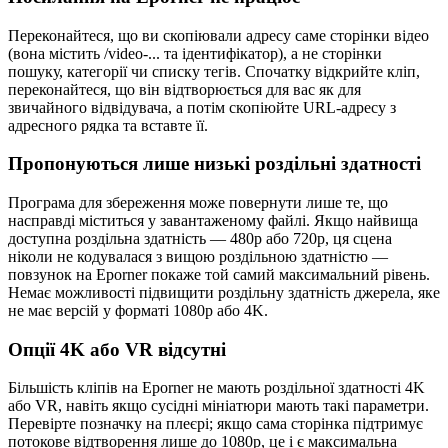
Переконайтеся, що ви скопіювали адресу саме сторінки відео
(вона містить /video-... та ідентифікатор), а не сторінки
пошуку, категорії чи списку тегів. Спочатку відкрийте кліп,
переконайтеся, що він відтворюється для вас як для
звичайного відвідувача, а потім скопіюйте URL-адресу з
адресного рядка та вставте її.
Пропонуються лише низькі роздільні здатності
Програма для збереження може повернути лише те, що
насправді міститься у завантаженому файлі. Якщо найвища
доступна роздільна здатність — 480p або 720p, ця сцена
ніколи не кодувалася з вищою роздільною здатністю —
повзунок на Eporner покаже той самий максимальний рівень.
Немає можливості підвищити роздільну здатність джерела, яке
не має версій у форматі 1080p або 4K.
Опції 4K або VR відсутні
Більшість кліпів на Eporner не мають роздільної здатності 4K
або VR, навіть якщо сусідні мініатюри мають такі параметри.
Перевірте позначку на плеєрі; якщо сама сторінка підтримує
потокове відтворення лише до 1080p, це і є максимальна