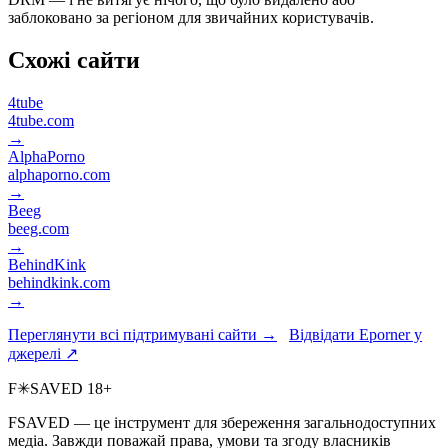
заблоковано за регіоном для звичайних користувачів.
Схожі сайти
4tube
4tube.com
→
AlphaPorno
alphaporno.com
→
Beeg
beeg.com
→
BehindKink
behindkink.com
→
Переглянути всі підтримувані сайти →
Відвідати Eporner у
джерелі ↗
F
✳
SAVED
18+
FSAVED — це інструмент для збереження загальнодоступних
медіа. Завжди поважай права, умови та згоду власників