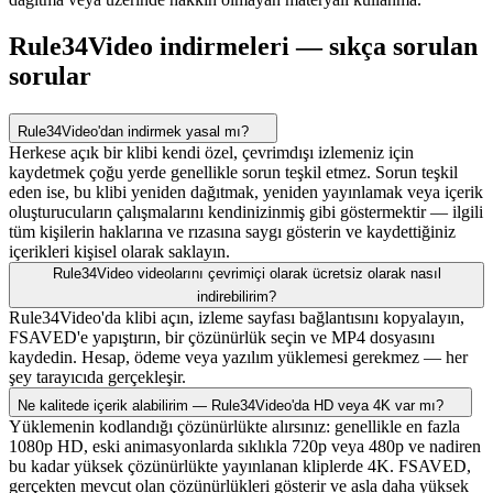
Rule34Video indirmeleri — sıkça sorulan
sorular
Rule34Video'dan indirmek yasal mı?
Herkese açık bir klibi kendi özel, çevrimdışı izlemeniz için
kaydetmek çoğu yerde genellikle sorun teşkil etmez. Sorun teşkil
eden ise, bu klibi yeniden dağıtmak, yeniden yayınlamak veya içerik
oluşturucuların çalışmalarını kendinizinmiş gibi göstermektir — ilgili
tüm kişilerin haklarına ve rızasına saygı gösterin ve kaydettiğiniz
içerikleri kişisel olarak saklayın.
Rule34Video videolarını çevrimiçi olarak ücretsiz olarak nasıl
indirebilirim?
Rule34Video'da klibi açın, izleme sayfası bağlantısını kopyalayın,
FSAVED'e yapıştırın, bir çözünürlük seçin ve MP4 dosyasını
kaydedin. Hesap, ödeme veya yazılım yüklemesi gerekmez — her
şey tarayıcıda gerçekleşir.
Ne kalitede içerik alabilirim — Rule34Video'da HD veya 4K var mı?
Yüklemenin kodlandığı çözünürlükte alırsınız: genellikle en fazla
1080p HD, eski animasyonlarda sıklıkla 720p veya 480p ve nadiren
bu kadar yüksek çözünürlükte yayınlanan kliplerde 4K. FSAVED,
gerçekten mevcut olan çözünürlükleri gösterir ve asla daha yüksek