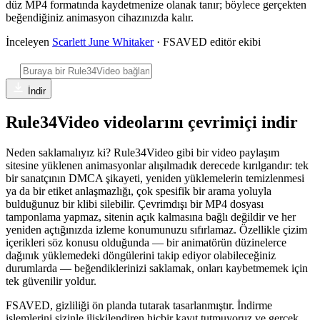
düz MP4 formatında kaydetmenize olanak tanır; böylece gerçekten
beğendiğiniz animasyon cihazınızda kalır.
İnceleyen
Scarlett June Whitaker
· FSAVED editör ekibi
İndir
Rule34Video videolarını çevrimiçi indir
Neden saklamalıyız ki? Rule34Video gibi bir video paylaşım
sitesine yüklenen animasyonlar alışılmadık derecede kırılgandır: tek
bir sanatçının DMCA şikayeti, yeniden yüklemelerin temizlenmesi
ya da bir etiket anlaşmazlığı, çok spesifik bir arama yoluyla
bulduğunuz bir klibi silebilir. Çevrimdışı bir MP4 dosyası
tamponlama yapmaz, sitenin açık kalmasına bağlı değildir ve her
yeniden açtığınızda izleme konumunuzu sıfırlamaz. Özellikle çizim
içerikleri söz konusu olduğunda — bir animatörün düzinelerce
dağınık yüklemedeki döngülerini takip ediyor olabileceğiniz
durumlarda — beğendiklerinizi saklamak, onları kaybetmemek için
tek güvenilir yoldur.
FSAVED, gizliliği ön planda tutarak tasarlanmıştır. İndirme
işlemlerini sizinle ilişkilendiren hiçbir kayıt tutmuyoruz ve gerçek