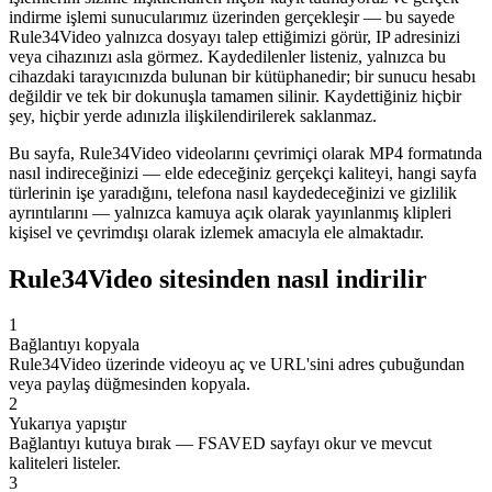
indirme işlemi sunucularımız üzerinden gerçekleşir — bu sayede
Rule34Video yalnızca dosyayı talep ettiğimizi görür, IP adresinizi
veya cihazınızı asla görmez. Kaydedilenler listeniz, yalnızca bu
cihazdaki tarayıcınızda bulunan bir kütüphanedir; bir sunucu hesabı
değildir ve tek bir dokunuşla tamamen silinir. Kaydettiğiniz hiçbir
şey, hiçbir yerde adınızla ilişkilendirilerek saklanmaz.
Bu sayfa, Rule34Video videolarını çevrimiçi olarak MP4 formatında
nasıl indireceğinizi — elde edeceğiniz gerçekçi kaliteyi, hangi sayfa
türlerinin işe yaradığını, telefona nasıl kaydedeceğinizi ve gizlilik
ayrıntılarını — yalnızca kamuya açık olarak yayınlanmış klipleri
kişisel ve çevrimdışı olarak izlemek amacıyla ele almaktadır.
Rule34Video sitesinden nasıl indirilir
1
Bağlantıyı kopyala
Rule34Video üzerinde videoyu aç ve URL'sini adres çubuğundan
veya paylaş düğmesinden kopyala.
2
Yukarıya yapıştır
Bağlantıyı kutuya bırak — FSAVED sayfayı okur ve mevcut
kaliteleri listeler.
3