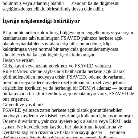
bölünmüş veya atlanmış olabilir — standart kalite düğmesini
seçtiğinizde genellikle birleştirilmiş dosya elde edilir.
İçeriğe erişilemediği belirtiliyor
Klip muhtemelen kaldırılmış, bölgeye göre engellenmiş veya erişim
kısıtlamasına tabi tutulmuştur. FSAVED yalnızca herkese açık
olarak oynatılabilen sayfalara erişebilir; bu nedenle, klip
kaldırılmışsa veya normal bir tarayıcıda görüntülenemiyorsa,
alınabilecek halka açık hiçbir içerik kalmamıştır.
Hesap ve erişim
Giriş, kayıt veya uzantı gerekmez ve FSAVED yalnızca
Rule34Video izleme sayfasında halihazırda herkese açık olarak
görüntülenebilen medyaya erişir. FSAVED, ödeme duvarlarını,
premium veya sadece üyelere özel katmanları, özel veya jetonla
erişilebilen içerikleri ya da herhangi bir DRM'yi atlamaz — normal
bir tarayıcıda bir klibi kendiniz açıp oynatamıyorsanız, FSAVED de
ona erişemez.
Güvenli ve yasal mı?
FSAVED yalnızca zaten herkese açık olarak görüntülenebilen
medyayı kaydeder ve kişisel, çevrimdışı kullanım için tasarlanmıştır.
Ödeme duvarlarını, yalnızca üyelere açık alanları veya DRM'i asla
aşmaz. Ne kaydedersen kaydet, her platformun koşullarına ve
içerikteki kişilerin rızasına ve haklarına saygı göster — yeniden
dağıtma veya üzerinde hakkın olmayan materyali kullanma.