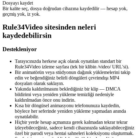
Dosyayı kaydet
Bir kalite seç, dosya doğrudan cihazına kaydedilir — hesap yok,
geçmiş yok, iz yok.
Rule34Video sitesinden neleri
kaydedebilirsin
Destekleniyor
Tarayıcınızda herkese açık olarak oynatılan standart bir
Rule34Video izleme sayfası (tek bir klibin /video/ URL'si).
Bir animatörün veya stüdyonun dağınık yüklemelerini takip
edin ve beğendiğiniz belirli döngüleri çevrimdışı MP4
dosyaları olarak saklayın.
Yakında kaldırılmasını beklediğiniz bir klip — DMCA
bildirimi veya yeniden yükleme temizliği nedeniyle
kaldırılmadan önce onu indirin.
Kısa bir döngüsel animasyonu telefonunuza kaydedin,
böylece her seferinde yeniden yükleme yapmadan anında
oynatılabilir.
Hiçbir yerde hesap açmanıza gerek kalmadan tekrar tekrar
izleyebileceğiniz, sadece kendi cihazınızda saklayabileceğiniz
özel bir parodi veya hentai sahneleri koleksiyonu oluşturmak.