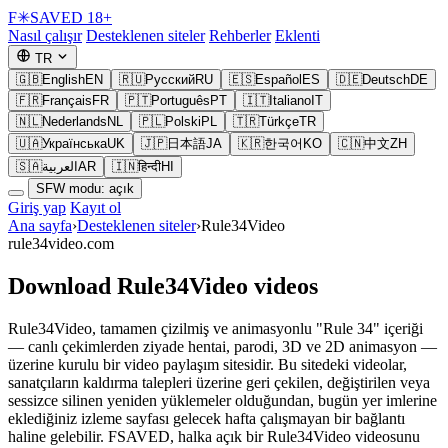
F
✳
SAVED
18+
Nasıl çalışır
Desteklenen siteler
Rehberler
Eklenti
TR
🇬🇧
English
EN
🇷🇺
Русский
RU
🇪🇸
Español
ES
🇩🇪
Deutsch
DE
🇫🇷
Français
FR
🇵🇹
Português
PT
🇮🇹
Italiano
IT
🇳🇱
Nederlands
NL
🇵🇱
Polski
PL
🇹🇷
Türkçe
TR
🇺🇦
Українська
UK
🇯🇵
日本語
JA
🇰🇷
한국어
KO
🇨🇳
中文
ZH
🇸🇦
العربية
AR
🇮🇳
हिन्दी
HI
SFW modu: açık
Giriş yap
Kayıt ol
Ana sayfa
›
Desteklenen siteler
›
Rule34Video
rule34video.com
Download Rule34Video videos
Rule34Video, tamamen çizilmiş ve animasyonlu "Rule 34" içeriği
— canlı çekimlerden ziyade hentai, parodi, 3D ve 2D animasyon —
üzerine kurulu bir video paylaşım sitesidir. Bu sitedeki videolar,
sanatçıların kaldırma talepleri üzerine geri çekilen, değiştirilen veya
sessizce silinen yeniden yüklemeler olduğundan, bugün yer imlerine
eklediğiniz izleme sayfası gelecek hafta çalışmayan bir bağlantı
haline gelebilir. FSAVED, halka açık bir Rule34Video videosunu