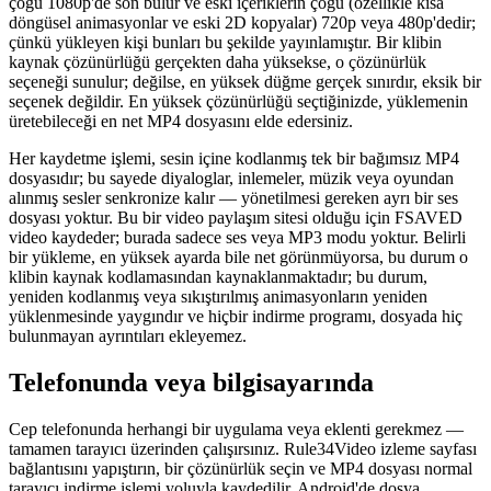
çoğu 1080p'de son bulur ve eski içeriklerin çoğu (özellikle kısa
döngüsel animasyonlar ve eski 2D kopyalar) 720p veya 480p'dedir;
çünkü yükleyen kişi bunları bu şekilde yayınlamıştır. Bir klibin
kaynak çözünürlüğü gerçekten daha yüksekse, o çözünürlük
seçeneği sunulur; değilse, en yüksek düğme gerçek sınırdır, eksik bir
seçenek değildir. En yüksek çözünürlüğü seçtiğinizde, yüklemenin
üretebileceği en net MP4 dosyasını elde edersiniz.
Her kaydetme işlemi, sesin içine kodlanmış tek bir bağımsız MP4
dosyasıdır; bu sayede diyaloglar, inlemeler, müzik veya oyundan
alınmış sesler senkronize kalır — yönetilmesi gereken ayrı bir ses
dosyası yoktur. Bu bir video paylaşım sitesi olduğu için FSAVED
video kaydeder; burada sadece ses veya MP3 modu yoktur. Belirli
bir yükleme, en yüksek ayarda bile net görünmüyorsa, bu durum o
klibin kaynak kodlamasından kaynaklanmaktadır; bu durum,
yeniden kodlanmış veya sıkıştırılmış animasyonların yeniden
yüklenmesinde yaygındır ve hiçbir indirme programı, dosyada hiç
bulunmayan ayrıntıları ekleyemez.
Telefonunda veya bilgisayarında
Cep telefonunda herhangi bir uygulama veya eklenti gerekmez —
tamamen tarayıcı üzerinden çalışırsınız. Rule34Video izleme sayfası
bağlantısını yapıştırın, bir çözünürlük seçin ve MP4 dosyası normal
tarayıcı indirme işlemi yoluyla kaydedilir. Android'de dosya