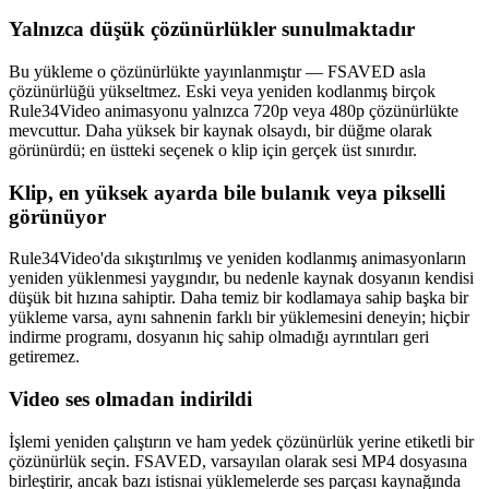
Yalnızca düşük çözünürlükler sunulmaktadır
Bu yükleme o çözünürlükte yayınlanmıştır — FSAVED asla
çözünürlüğü yükseltmez. Eski veya yeniden kodlanmış birçok
Rule34Video animasyonu yalnızca 720p veya 480p çözünürlükte
mevcuttur. Daha yüksek bir kaynak olsaydı, bir düğme olarak
görünürdü; en üstteki seçenek o klip için gerçek üst sınırdır.
Klip, en yüksek ayarda bile bulanık veya pikselli
görünüyor
Rule34Video'da sıkıştırılmış ve yeniden kodlanmış animasyonların
yeniden yüklenmesi yaygındır, bu nedenle kaynak dosyanın kendisi
düşük bit hızına sahiptir. Daha temiz bir kodlamaya sahip başka bir
yükleme varsa, aynı sahnenin farklı bir yüklemesini deneyin; hiçbir
indirme programı, dosyanın hiç sahip olmadığı ayrıntıları geri
getiremez.
Video ses olmadan indirildi
İşlemi yeniden çalıştırın ve ham yedek çözünürlük yerine etiketli bir
çözünürlük seçin. FSAVED, varsayılan olarak sesi MP4 dosyasına
birleştirir, ancak bazı istisnai yüklemelerde ses parçası kaynağında