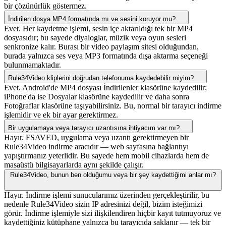
bir çözünürlük göstermez.
İndirilen dosya MP4 formatında mı ve sesini koruyor mu?
Evet. Her kaydetme işlemi, sesin içe aktarıldığı tek bir MP4
dosyasıdır; bu sayede diyaloglar, müzik veya oyun sesleri
senkronize kalır. Burası bir video paylaşım sitesi olduğundan,
burada yalnızca ses veya MP3 formatında dışa aktarma seçeneği
bulunmamaktadır.
Rule34Video kliplerini doğrudan telefonuma kaydedebilir miyim?
Evet. Android'de MP4 dosyası İndirilenler klasörüne kaydedilir;
iPhone'da ise Dosyalar klasörüne kaydedilir ve daha sonra
Fotoğraflar klasörüne taşıyabilirsiniz. Bu, normal bir tarayıcı indirme
işlemidir ve ek bir ayar gerektirmez.
Bir uygulamaya veya tarayıcı uzantısına ihtiyacım var mı?
Hayır. FSAVED, uygulama veya uzantı gerektirmeyen bir
Rule34Video indirme aracıdır — web sayfasına bağlantıyı
yapıştırmanız yeterlidir. Bu sayede hem mobil cihazlarda hem de
masaüstü bilgisayarlarda aynı şekilde çalışır.
Rule34Video, bunun ben olduğumu veya bir şey kaydettiğimi anlar mı?
Hayır. İndirme işlemi sunucularımız üzerinden gerçekleştirilir, bu
nedenle Rule34Video sizin IP adresinizi değil, bizim isteğimizi
görür. İndirme işlemiyle sizi ilişkilendiren hiçbir kayıt tutmuyoruz ve
kaydettiğiniz kütüphane yalnızca bu tarayıcıda saklanır — tek bir