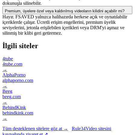
dokunuşla silinebilir.
Premium, üyelere özel veya kaldırılmış videoların kilidini açabilir mi?
Hayır. FSAVED yalnızca halihazırda herkese açık ve oynatılabilir
içeriklerde çalışır. Ücretli erişim engellerini, premium üyelik
seviyelerini, jetonla erişilebilen içerikleri veya DRM'yi aşmaz ve
silinmiş bir klibi geri getiremez.
İlgili siteler
4tube
4tube.com
→
AlphaPorno
alphaporno.com
→
Beeg
beeg.com
→
BehindKink
behindkink.com
→
Tüm desteklenen sitelere göz at →
Rule34Video sitesini
kaynağında ziyaret et ↗