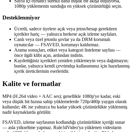
Sayfa içi oynatıcı sürekli daha düşük bir akışa düşüyorsa,
1080p yüklemenin sunduğu en yüksek çözünürlüğü seçin.
Desteklenmiyor
Ücretli, sadece üyelere açık veya jeton/hesap gerektiren
içerikler hariç — yalnızca herkese açık izleme sayfaları.
Canlı veya özel jetonlu şovlar ya da DRM korumalı
oynatıcılar — FSAVED, korumayı kaldırmaz.
Arama sonuçları, etiket veya kategori listeleme sayfası —
önce ilgili klibi açın, ardından indirin.
Kaydettiğiniz içerikleri yeniden yüklemeyin veya dağıtmayın;
bunlar, yalnızca kendi çevrimdışı kullanımınız için hazırlanmış
içerik üreticilerinin eserleridir.
Kalite ve formatlar
MP4 (H.264 video + AAC ses); genellikle 1080p'ye kadar, eski
veya düşük bit hızına sahip yüklemelerde 720p/480p yaygın olarak
kullanılır; 4K ise yalnızca bu kadar yüksek çözünürlükte yüklenmiş
nadir kaynaklarda görülür.
FSAVED, izleme sayfasının kodlandığı çözünürlükte içeriği sunar
— asla yükseltme yapmaz. Rule34Video'ya yüklenen videoların