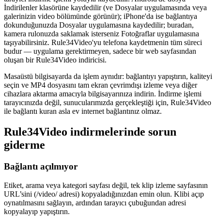
İndirilenler klasörüne kaydedilir (ve Dosyalar uygulamasında veya
galerinizin video bölümünde görünür); iPhone'da ise bağlantıya
dokunduğunuzda Dosyalar uygulamasına kaydedilir; buradan,
kamera rulonuzda saklamak isterseniz Fotoğraflar uygulamasına
taşıyabilirsiniz. Rule34Video'yu telefona kaydetmenin tüm süreci
budur — uygulama gerektirmeyen, sadece bir web sayfasından
oluşan bir Rule34Video indiricisi.
Masaüstü bilgisayarda da işlem aynıdır: bağlantıyı yapıştırın, kaliteyi
seçin ve MP4 dosyasını tam ekran çevrimdışı izleme veya diğer
cihazlara aktarma amacıyla bilgisayarınıza indirin. İndirme işlemi
tarayıcınızda değil, sunucularımızda gerçekleştiği için, Rule34Video
ile bağlantı kuran asla ev internet bağlantınız olmaz.
Rule34Video indirmelerinde sorun
giderme
Bağlantı açılmıyor
Etiket, arama veya kategori sayfası değil, tek klip izleme sayfasının
URL’sini (/video/ adresi) kopyaladığınızdan emin olun. Klibi açıp
oynatılmasını sağlayın, ardından tarayıcı çubuğundan adresi
kopyalayıp yapıştırın.