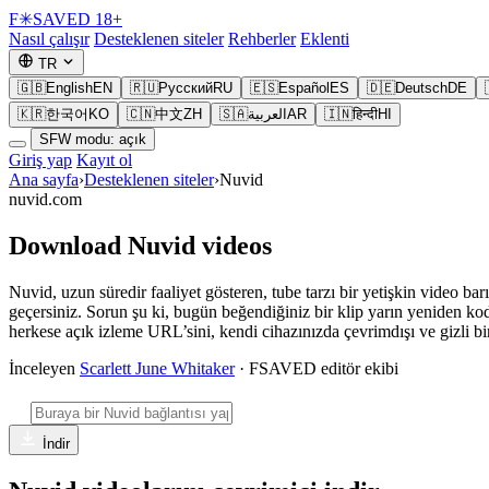
F
✳
SAVED
18+
Nasıl çalışır
Desteklenen siteler
Rehberler
Eklenti
TR
🇬🇧
English
EN
🇷🇺
Русский
RU
🇪🇸
Español
ES
🇩🇪
Deutsch
DE
🇰🇷
한국어
KO
🇨🇳
中文
ZH
🇸🇦
العربية
AR
🇮🇳
हिन्दी
HI
SFW modu: açık
Giriş yap
Kayıt ol
Ana sayfa
›
Desteklenen siteler
›
Nuvid
nuvid.com
Download Nuvid videos
Nuvid, uzun süredir faaliyet gösteren, tube tarzı bir yetişkin video ba
geçersiniz. Sorun şu ki, bugün beğendiğiniz bir klip yarın yeniden kod
herkese açık izleme URL’sini, kendi cihazınızda çevrimdışı ve gizli b
İnceleyen
Scarlett June Whitaker
· FSAVED editör ekibi
İndir