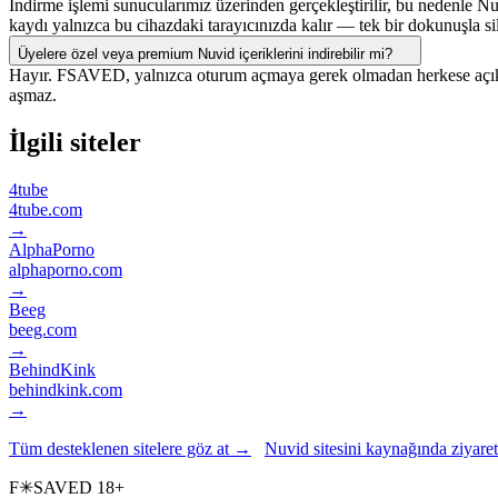
İndirme işlemi sunucularımız üzerinden gerçekleştirilir, bu nedenle Nuvi
kaydı yalnızca bu cihazdaki tarayıcınızda kalır — tek bir dokunuşla sil
Üyelere özel veya premium Nuvid içeriklerini indirebilir mi?
Hayır. FSAVED, yalnızca oturum açmaya gerek olmadan herkese açık ola
aşmaz.
İlgili siteler
4tube
4tube.com
→
AlphaPorno
alphaporno.com
→
Beeg
beeg.com
→
BehindKink
behindkink.com
→
Tüm desteklenen sitelere göz at →
Nuvid sitesini kaynağında ziyare
F
✳
SAVED
18+