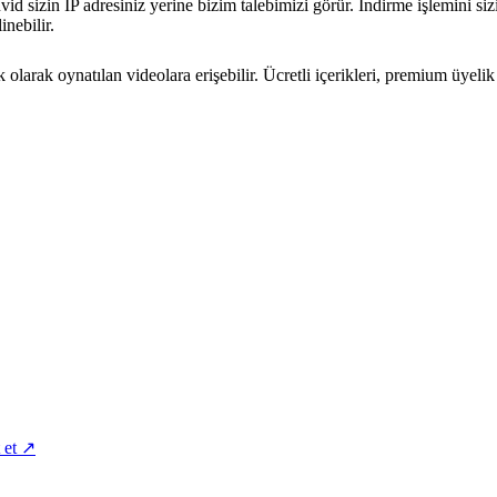
d sizin IP adresiniz yerine bizim talebimizi görür. İndirme işlemini sizin
inebilir.
rak oynatılan videolara erişebilir. Ücretli içerikleri, premium üyelik
t et ↗