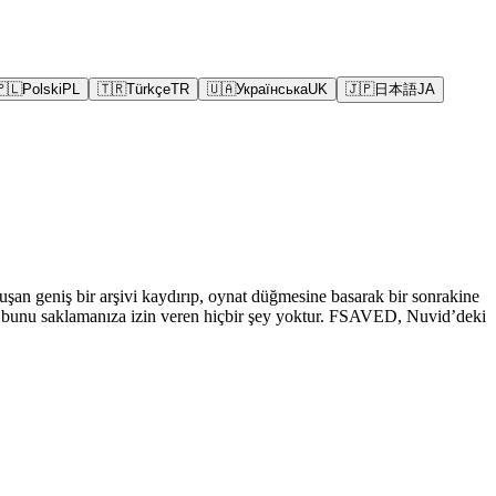
🇵🇱
Polski
PL
🇹🇷
Türkçe
TR
🇺🇦
Українська
UK
🇯🇵
日本語
JA
oluşan geniş bir arşivi kaydırıp, oynat düğmesine basarak bir sonrakine
yfada bunu saklamanıza izin veren hiçbir şey yoktur. FSAVED, Nuvid’deki