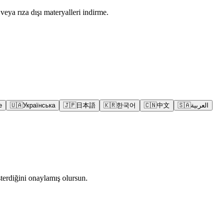
eya rıza dışı materyalleri indirme.
e
🇺🇦
Українська
🇯🇵
日本語
🇰🇷
한국어
🇨🇳
中文
🇸🇦
العربية
terdiğini onaylamış olursun.