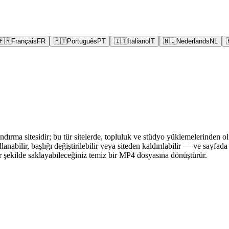
🇫🇷
Français
FR
🇵🇹
Português
PT
🇮🇹
Italiano
IT
🇳🇱
Nederlands
NL
rındırma sitesidir; bu tür sitelerde, topluluk ve stüdyo yüklemelerinden 
lanabilir, başlığı değiştirilebilir veya siteden kaldırılabilir — ve sa
ir şekilde saklayabileceğiniz temiz bir MP4 dosyasına dönüştürür.