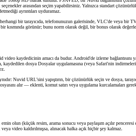
llikle 1080p HD olarak sunulur. FSAVED, bir Nuvid bağlantısını çözüml
ek seçenekler arasından seçim yapabilirsiniz. Yalnızca standart çözünür
etmediği ayrıntıları uyduramaz.
de herhangi bir tarayıcıda, telefonunuzun galerisinde, VLC'de veya bir
ir kısmında görünür; bunu norm olarak değil, bir bonus olarak değerle
video kaydedicinin amacı da budur. Android'de izleme bağlantısını yap
da, kaydedilen dosya Dosyalar uygulamasına (veya Safari'nin indirmeler
ez.
nıdır: Nuvid URL’sini yapıştırın, bir çözünürlük seçin ve dosya, tarayıcı
dosyasını alır — eklenti, komut satırı veya uygulama kurcalamaları gere
min olun (küçük resim, arama sonucu veya paylaşım açılır penceresi d
a veya video kaldırılmışsa, alınacak halka açık hiçbir şey kalmaz.