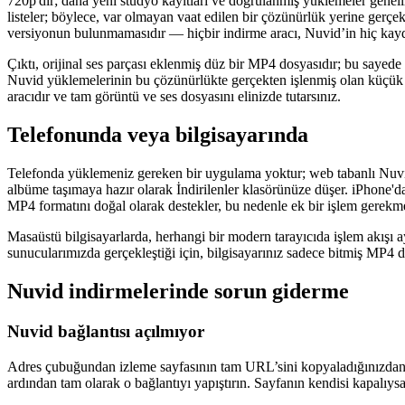
720p'dir; daha yeni stüdyo kayıtları ve doğrulanmış yüklemeler gene
listeler; böylece, var olmayan vaat edilen bir çözünürlük yerine gerç
versiyonun bulunmamasıdır — hiçbir indirme aracı, Nuvid’in hiç kayd
Çıktı, orijinal ses parçası eklenmiş düz bir MP4 dosyasıdır; bu saye
Nuvid yüklemelerinin bu çözünürlükte gerçekten işlenmiş olan küçük b
aracıdır ve tam görüntü ve ses dosyasını elinizde tutarsınız.
Telefonunda veya bilgisayarında
Telefonda yüklemeniz gereken bir uygulama yoktur; web tabanlı Nuvid 
albüme taşımaya hazır olarak İndirilenler klasörünüze düşer. iPhone'
MP4 formatını doğal olarak destekler, bu nedenle ek bir işlem gerekm
Masaüstü bilgisayarlarda, herhangi bir modern tarayıcıda işlem akışı ay
sunucularımızda gerçekleştiği için, bilgisayarınız sadece bitmiş MP4 
Nuvid indirmelerinde sorun giderme
Nuvid bağlantısı açılmıyor
Adres çubuğundan izleme sayfasının tam URL’sini kopyaladığınızdan e
ardından tam olarak o bağlantıyı yapıştırın. Sayfanın kendisi kapalıys