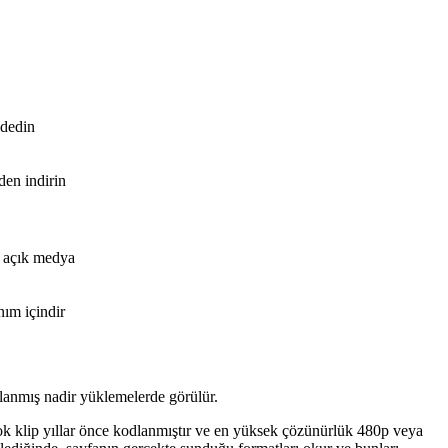
ydedin
en indirin
a açık medya
nım içindir
anmış nadir yüklemelerde görülür.
irçok klip yıllar önce kodlanmıştır ve en yüksek çözünürlük 480p veya