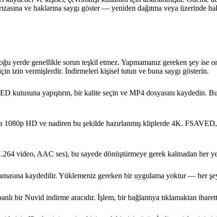
in rızasına ve haklarına saygı göster — yeniden dağıtma veya üzerinde 
 çoğu yerde genellikle sorun teşkil etmez. Yapmamanız gereken şey ise
için izin vermişlerdir. İndirmeleri kişisel tutun ve buna saygı gösterin.
VED kutusuna yapıştırın, bir kalite seçin ve MP4 dosyasını kaydedin. 
ya 1080p HD ve nadiren bu şekilde hazırlanmış kliplerde 4K. FSAVED, s
r (H.264 video, AAC ses), bu sayede dönüştürmeye gerek kalmadan her yer
lamasına kaydedilir. Yüklemeniz gereken bir uygulama yoktur — her şey 
 bir Nuvid indirme aracıdır. İşlem, bir bağlantıya tıklamaktan ibarett