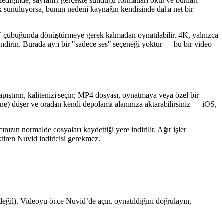
ediğinde, sayfanın gerçekte sunduğu formatları okur ve bunları
lük sunuluyorsa, bunun nedeni kaynağın kendisinde daha net bir
 TV çubuğunda dönüştürmeye gerek kalmadan oynatılabilir. 4K, yalnızca
ndirin. Burada ayrı bir "sadece ses" seçeneği yoktur — bu bir video
ıştırın, kalitenizi seçin; MP4 dosyası, oynatmaya veya özel bir
ine) düşer ve oradan kendi depolama alanınıza aktarabilirsiniz — iOS,
nızın normalde dosyaları kaydettiği yere indirilir. Ağır işler
ktiren Nuvid indiricisi gerekmez.
eğil). Videoyu önce Nuvid’de açın, oynatıldığını doğrulayın,