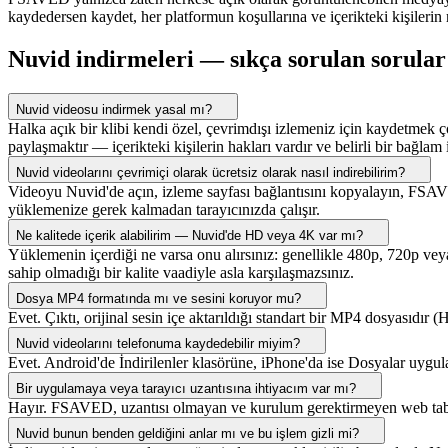
kaydedersen kaydet, her platformun koşullarına ve içerikteki kişiler
Nuvid indirmeleri — sıkça sorulan sorular
Nuvid videosu indirmek yasal mı?
Halka açık bir klibi kendi özel, çevrimdışı izlemeniz için kaydetmek
paylaşmaktır — içerikteki kişilerin hakları vardır ve belirli bir bağlam 
Nuvid videolarını çevrimiçi olarak ücretsiz olarak nasıl indirebilirim?
Videoyu Nuvid'de açın, izleme sayfası bağlantısını kopyalayın, FSA
yüklemenize gerek kalmadan tarayıcınızda çalışır.
Ne kalitede içerik alabilirim — Nuvid'de HD veya 4K var mı?
Yüklemenin içerdiği ne varsa onu alırsınız: genellikle 480p, 720p ve
sahip olmadığı bir kalite vaadiyle asla karşılaşmazsınız.
Dosya MP4 formatında mı ve sesini koruyor mu?
Evet. Çıktı, orijinal sesin içe aktarıldığı standart bir MP4 dosyasıdı
Nuvid videolarını telefonuma kaydedebilir miyim?
Evet. Android'de İndirilenler klasörüne, iPhone'da ise Dosyalar uygu
Bir uygulamaya veya tarayıcı uzantısına ihtiyacım var mı?
Hayır. FSAVED, uzantısı olmayan ve kurulum gerektirmeyen web tabanlı
Nuvid bunun benden geldiğini anlar mı ve bu işlem gizli mi?