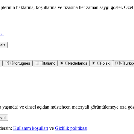
erinin haklarına, koşullarına ve rızasına her zaman saygı göster. Özel v
ma
ais
🇵🇹
Português
🇮🇹
Italiano
🇳🇱
Nederlands
🇵🇱
Polski
🇹🇷
Türkç
 yaşında) ve cinsel açıdan müstehcen materyali görüntülemeye rıza gös
yrıl
dersin:
Kullanım koşulları
ve
Gizlilik politikası
.