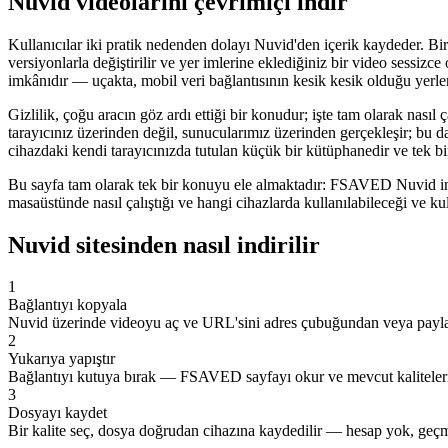
Nuvid videolarını çevrimiçi indir
Kullanıcılar iki pratik nedenden dolayı Nuvid'den içerik kaydeder. Birin
versiyonlarla değiştirilir ve yer imlerine eklediğiniz bir video sessizc
imkânıdır — uçakta, mobil veri bağlantısının kesik kesik olduğu yerler
Gizlilik, çoğu aracın göz ardı ettiği bir konudur; işte tam olarak nasıl
tarayıcınız üzerinden değil, sunucularımız üzerinden gerçekleşir; bu d
cihazdaki kendi tarayıcınızda tutulan küçük bir kütüphanedir ve tek bir
Bu sayfa tam olarak tek bir konuyu ele almaktadır: FSAVED Nuvid ind
masaüstünde nasıl çalıştığı ve hangi cihazlarda kullanılabileceği ve k
Nuvid sitesinden nasıl indirilir
1
Bağlantıyı kopyala
Nuvid üzerinde videoyu aç ve URL'sini adres çubuğundan veya payl
2
Yukarıya yapıştır
Bağlantıyı kutuya bırak — FSAVED sayfayı okur ve mevcut kaliteleri l
3
Dosyayı kaydet
Bir kalite seç, dosya doğrudan cihazına kaydedilir — hesap yok, geçm