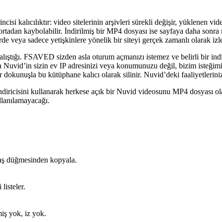
cisi kalıcılıktır: video sitelerinin arşivleri sürekli değişir, yüklenen vi
e ortadan kaybolabilir. İndirilmiş bir MP4 dosyası ise sayfaya daha sonra
de veya sadece yetişkinlere yönelik bir siteyi gerçek zamanlı olarak iz
 çalıştığı. FSAVED sizden asla oturum açmanızı istemez ve belirli bir indi
a Nuvid’in sizin ev IP adresinizi veya konumunuzu değil, bizim isteğimizi
 dokunuşla bu kütüphane kalıcı olarak silinir. Nuvid’deki faaliyetlerinizl
iricisini kullanarak herkese açık bir Nuvid videosunu MP4 dosyası ola
ullanılamayacağı.
aş düğmesinden kopyala.
isteler.
iş yok, iz yok.