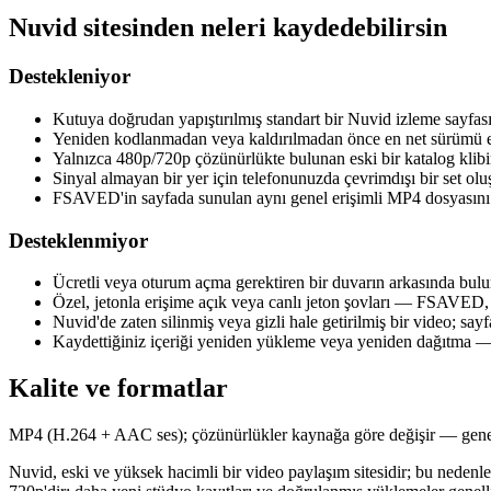
Nuvid sitesinden neleri kaydedebilirsin
Destekleniyor
Kutuya doğrudan yapıştırılmış standart bir Nuvid izleme sayfası
Yeniden kodlanmadan veya kaldırılmadan önce en net sürümü el
Yalnızca 480p/720p çözünürlükte bulunan eski bir katalog klibin
Sinyal almayan bir yer için telefonunuzda çevrimdışı bir set ol
FSAVED'in sayfada sunulan aynı genel erişimli MP4 dosyasını 
Desteklenmiyor
Ücretli veya oturum açma gerektiren bir duvarın arkasında bul
Özel, jetonla erişime açık veya canlı jeton şovları — FSAVED, 
Nuvid'de zaten silinmiş veya gizli hale getirilmiş bir video; say
Kaydettiğiniz içeriği yeniden yükleme veya yeniden dağıtma — bu
Kalite ve formatlar
MP4 (H.264 + AAC ses); çözünürlükler kaynağa göre değişir — genel
Nuvid, eski ve yüksek hacimli bir video paylaşım sitesidir; bu nedenle