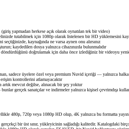
 (giriş yapmadan herkese açık olarak oynatılan tek bir video)
inizde tutabilmek için 1080p olarak listelenen bir HD yüklemesini ka
i seçtiğinizde, kaynağında ne varsa aynen onu alırsınız
uşturun; kaydedilen dosya yalnızca cihazınızda bulunmalıdır
döndürdüğünü doğrulamak için daha önce izlediğiniz bir videoyu yenid
unan, sadece üyelere özel veya premium Nuvid içeriği — yalnızca halk
erişim kontrollerini atlamayacaktır
fa artık mevcut değilse, alınacak bir şey yoktur
nlar gerçek sanatçılar ve indirmeler yalnızca kişisel çevrimdışı kulla
likle 480p, 720p veya 1080p HD olup, 4K yalnızca bu formatta yayınl
 gerçekçi bir üst sınır, yükleyicinin sağladığı kalitedir. Katalogdaki b