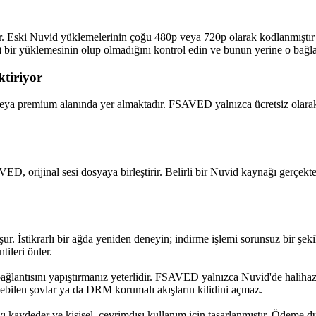
ir. Eski Nuvid yüklemelerinin çoğu 480p veya 720p olarak kodlanmıştı
 bir yüklemesinin olup olmadığını kontrol edin ve bunun yerine o bağla
ktiriyor
veya premium alanında yer almaktadır. FSAVED yalnızca ücretsiz olarak iz
, orijinal sesi dosyaya birleştirir. Belirli bir Nuvid kaynağı gerçekte
r. İstikrarlı bir ağda yeniden deneyin; indirme işlemi sorunsuz bir şek
tileri önler.
lantısını yapıştırmanız yeterlidir. FSAVED yalnızca Nuvid'de halihazırda
şilebilen şovlar ya da DRM korumalı akışların kilidini açmaz.
aydeder ve kişisel, çevrimdışı kullanım için tasarlanmıştır. Ödeme du