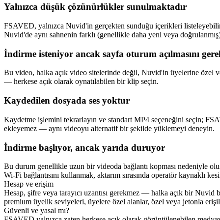
Yalnızca düşük çözünürlükler sunulmaktadır
FSAVED, yalnızca Nuvid'in gerçekten sunduğu içerikleri listeleyebil
Nuvid'de aynı sahnenin farklı (genellikle daha yeni veya doğrulanmış)
İndirme isteniyor ancak sayfa oturum açılmasını gere
Bu video, halka açık video sitelerinde değil, Nuvid'in üyelerine özel 
— herkese açık olarak oynatılabilen bir klip seçin.
Kaydedilen dosyada ses yoktur
Kaydetme işlemini tekrarlayın ve standart MP4 seçeneğini seçin; FSAVED
ekleyemez — aynı videoyu alternatif bir şekilde yüklemeyi deneyin.
İndirme başlıyor, ancak yarıda duruyor
Bu durum genellikle uzun bir videoda bağlantı kopması nedeniyle oluşu
Wi-Fi bağlantısını kullanmak, aktarım sırasında operatör kaynaklı kesin
Hesap ve erişim
Hesap, şifre veya tarayıcı uzantısı gerekmez — halka açık bir Nuvid bağ
premium üyelik seviyeleri, üyelere özel alanlar, özel veya jetonla eri
Güvenli ve yasal mı?
FSAVED yalnızca zaten herkese açık olarak görüntülenebilen medyayı k