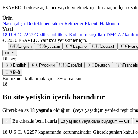
FSAVED, herkese açık medyayı kaydetmek için bir araçtır. İçerik sahipl
Ürün
Nasıl çalışır
Desteklenen siteler
Rehberler
Eklenti
Hakkında
Yasal
18 U.S.C. 2257
Gizlilik politikası
Kullanım koşulları
DMCA / kaldır
© 2026 FSAVED. Yalnızca yetişkinler için.
🇬🇧
English
🇷🇺
Русский
🇪🇸
Español
🇩🇪
Deutsch
🇫🇷
Franç
•••
Dil seç
🇬🇧
English
🇷🇺
Русский
🇪🇸
Español
🇩🇪
Deutsch
🇫🇷
Français
🇮🇳
हिन्दी
Bu hizmeti kullanmak için 18+ olmalısın.
18+
Bu site yetişkin içerik barındırır
Girerek en az
18 yaşında
olduğunu (veya yaşadığın yerdeki reşit olma
Bu cihazda beni hatırla
18 yaşında veya daha büyüğüm — Gir
A
18 U.S.C. § 2257 kapsamında korunmaktadır. Girerek şunları kabul e