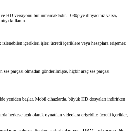
r ve HD versiyonu bulunmamaktadır. 1080p'ye ihtiyacınız varsa,
ntıyı kullanın.
lenebilen içerikleri işler; ücretli içeriklere veya hesaplara erişemez
n ses parçası olmadan gönderilmişse, hiçbir araç ses parçası
ilde yeniden başlar. Mobil cihazlarda, büyük HD dosyaları indirirken
 herkese açık olarak oynatılan videolara erişebilir; ücretli içerikler,
varlarını, yalnızca üyelere açık alanları veya DRM'i asla aşmaz. Ne