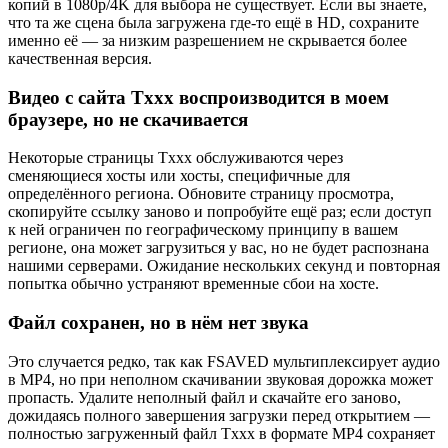
копий в 1080p/4K для выбора не существует. Если вы знаете,
что та же сцена была загружена где-то ещё в HD, сохраните
именно её — за низким разрешением не скрывается более
качественная версия.
Видео с сайта Txxx воспроизводится в моем
браузере, но не скачивается
Некоторые страницы Txxx обслуживаются через
сменяющиеся хосты или хосты, специфичные для
определённого региона. Обновите страницу просмотра,
скопируйте ссылку заново и попробуйте ещё раз; если доступ
к ней ограничен по географическому принципу в вашем
регионе, она может загрузиться у вас, но не будет распознана
нашими серверами. Ожидание нескольких секунд и повторная
попытка обычно устраняют временные сбои на хосте.
Файл сохранен, но в нём нет звука
Это случается редко, так как FSAVED мультиплексирует аудио
в MP4, но при неполном скачивании звуковая дорожка может
пропасть. Удалите неполный файл и скачайте его заново,
дожидаясь полного завершения загрузки перед открытием —
полностью загруженный файл Txxx в формате MP4 сохраняет