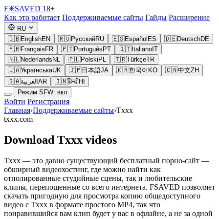
F
✳
SAVED
18+
Как это работает
Поддерживаемые сайты
Гайды
Расширение
RU
🇬🇧
English
EN
🇷🇺
Русский
RU
🇪🇸
Español
ES
🇩🇪
Deutsch
DE
🇫🇷
Français
FR
🇵🇹
Português
PT
🇮🇹
Italiano
IT
🇳🇱
Nederlands
NL
🇵🇱
Polski
PL
🇹🇷
Türkçe
TR
🇺🇦
Українська
UK
🇯🇵
日本語
JA
🇰🇷
한국어
KO
🇨🇳
中文
ZH
🇸🇦
العربية
AR
🇮🇳
हिन्दी
HI
Режим SFW: вкл
Войти
Регистрация
Главная
›
Поддерживаемые сайты
›
Txxx
txxx.com
Download Txxx videos
Txxx — это давно существующий бесплатный порно-сайт —
обширный видеохостинг, где можно найти как
отполированные студийные сцены, так и любительские
клипы, перепощенные со всего интернета. FSAVED позволяет
скачать пригодную для просмотра копию общедоступного
видео с Txxx в формате простого MP4, так что
понравившийся вам клип будет у вас в офлайне, а не за одной