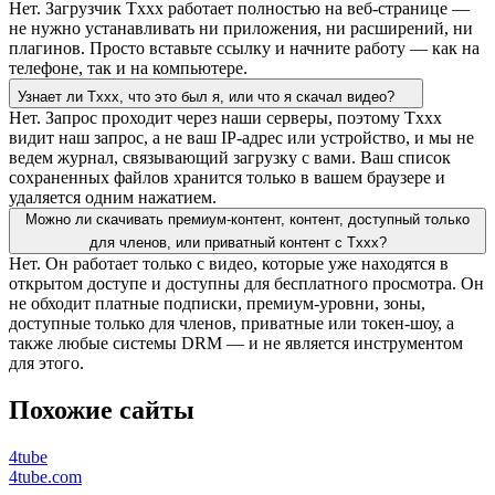
Нет. Загрузчик Txxx работает полностью на веб-странице —
не нужно устанавливать ни приложения, ни расширений, ни
плагинов. Просто вставьте ссылку и начните работу — как на
телефоне, так и на компьютере.
Узнает ли Txxx, что это был я, или что я скачал видео?
Нет. Запрос проходит через наши серверы, поэтому Txxx
видит наш запрос, а не ваш IP-адрес или устройство, и мы не
ведем журнал, связывающий загрузку с вами. Ваш список
сохраненных файлов хранится только в вашем браузере и
удаляется одним нажатием.
Можно ли скачивать премиум-контент, контент, доступный только
для членов, или приватный контент с Txxx?
Нет. Он работает только с видео, которые уже находятся в
открытом доступе и доступны для бесплатного просмотра. Он
не обходит платные подписки, премиум-уровни, зоны,
доступные только для членов, приватные или токен-шоу, а
также любые системы DRM — и не является инструментом
для этого.
Похожие сайты
4tube
4tube.com