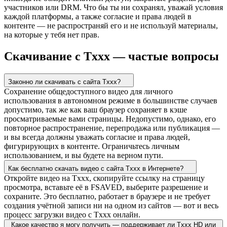
участников или DRM. Что бы ты ни сохранял, уважай условия
каждой платформы, а также согласие и права людей в
контенте — не распространяй его и не используй материалы,
на которые у тебя нет прав.
Скачивание с Txxx — частые вопросы
Законно ли скачивать с сайта Txxx?
Сохранение общедоступного видео для личного
использования в автономном режиме в большинстве случаев
допустимо, так же как ваш браузер сохраняет в кэше
просматриваемые вами страницы. Недопустимо, однако, его
повторное распространение, перепродажа или публикация —
и вы всегда должны уважать согласие и права людей,
фигурирующих в контенте. Ограничьтесь личным
использованием, и вы будете на верном пути.
Как бесплатно скачать видео с сайта Txxx в Интернете?
Откройте видео на Txxx, скопируйте ссылку на страницу
просмотра, вставьте её в FSAVED, выберите разрешение и
сохраните. Это бесплатно, работает в браузере и не требует
создания учётной записи ни на одном из сайтов — вот и весь
процесс загрузки видео с Txxx онлайн.
Какое качество я могу получить — поддерживает ли Txxx HD или