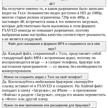
4K?
Вы получаете именно то, в каком разрешении было записано
видео на Txxx: большинство видео доступно в HD до 1080p,
многие старые ролики ограничены 720p или 480p, а
настоящее 4K встречается лишь в тех немногих загрузках,
которые действительно были выложены в этом формате.
FSAVED никогда не повышает разрешение, поэтому
выбранная вами настройка качества соответствует реальности,
а не является подделкой.
Файл для скачивания в формате MP4 и сохраняется ли в нём
звук?
Да. Каждый файл, сохраненный с Txxx, представляет собой
стандартный файл MP4 с встроенным аудио, поэтому он
воспроизводится везде — в галерее телефона, браузере или
настольном проигрывателе — со звуком, без необходимости
конвертирования.
Можно ли сохранять видео с Txxx на свой телефон?
Да. Воспользуйтесь мобильным браузером: скопируйте
ссылку, вставьте её в FSAVED и сохраните. На Android файл
попадает в папку «Загрузки»; на iPhone — в приложение
«Файлы» в разделе «Загрузки», откуда его можно переместить
в «Фото» или другой плеер.
Нужно ли мне приложение или расширение для браузера?