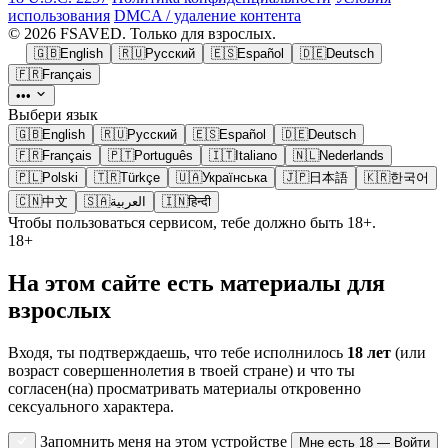
использования
DMCA / удаление контента
© 2026 FSAVED. Только для взрослых.
🇬🇧
English
🇷🇺
Русский
🇪🇸
Español
🇩🇪
Deutsch
🇫🇷
Français
•••
Выбери язык
🇬🇧
English
🇷🇺
Русский
🇪🇸
Español
🇩🇪
Deutsch
🇫🇷
Français
🇵🇹
Português
🇮🇹
Italiano
🇳🇱
Nederlands
🇵🇱
Polski
🇹🇷
Türkçe
🇺🇦
Українська
🇯🇵
日本語
🇰🇷
한국어
🇨🇳
中文
🇸🇦
العربية
🇮🇳
हिन्दी
Чтобы пользоваться сервисом, тебе должно быть 18+.
18+
На этом сайте есть материалы для
взрослых
Входя, ты подтверждаешь, что тебе исполнилось
18 лет
(или
возраст совершеннолетия в твоей стране) и что ты
согласен(на) просматривать материалы откровенно
сексуального характера.
Запомнить меня на этом устройстве
Мне есть 18 — Войти