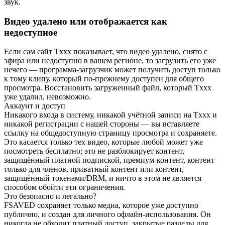
звук.
Видео удалено или отображается как
недоступное
Если сам сайт Txxx показывает, что видео удалено, снято с
эфира или недоступно в вашем регионе, то загрузить его уже
нечего — программа-загрузчик может получить доступ только
к тому клипу, который по-прежнему доступен для общего
просмотра. Восстановить загруженный файл, который Txxx
уже удалил, невозможно.
Аккаунт и доступ
Никакого входа в систему, никакой учётной записи на Txxx и
никакой регистрации с нашей стороны — вы вставляете
ссылку на общедоступную страницу просмотра и сохраняете.
Это касается только тех видео, которые любой может уже
посмотреть бесплатно; это не разблокирует контент,
защищённый платной подпиской, премиум-контент, контент
только для членов, приватный контент или контент,
защищённый токенами/DRM, и ничто в этом не является
способом обойти эти ограничения.
Это безопасно и легально?
FSAVED сохраняет только медиа, которое уже доступно
публично, и создан для личного офлайн-использования. Он
никогда не обходит платный доступ, закрытые разделы для