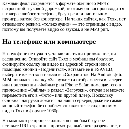
Каждый файл сохраняется в формате обычного MP4 с
встроенной звуковой дорожкой, поэтому он воспроизводится
в галерее любого телефона, браузере или настольном
проигрывателе без конвертера. На таких сайтах, как Txxx, нет
отдельного режима «только аудио» — это страницы с видео,
поэтому вы получаете видео со звуком, а не MP3-рип.
На телефоне или компьютере
На телефоне не нужно устанавливать ни приложение, ни
расширение. Откройте сайт Txxx в мобильном браузере,
скопируйте ссылку на видео из адресной строки или с
помощью кнопки «Поделиться», вставьте её в FSAVED,
выберите качество и нажмите «Сохранить». На Android файл
MP4 попадает в папку «Загрузки» (и отображается в галерее
или приложении «Файлы»); на iPhone Safari помещает его в
приложение «Файлы» в раздел «Загрузки», откуда вы можете
переместить его в «Фото» или другой плеер. Поскольку
основная нагрузка ложится на наши серверы, даже не самый
мощный телефон без проблем справляется с сохранением
видео Txxx в формате 1080p.
На компьютере процесс одинаков в любом браузере —
вставьте URL страницы просмотра, выберите разрешение, и