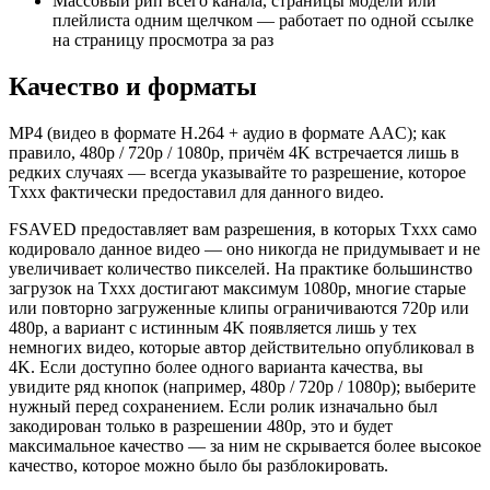
Массовый рип всего канала, страницы модели или
плейлиста одним щелчком — работает по одной ссылке
на страницу просмотра за раз
Качество и форматы
MP4 (видео в формате H.264 + аудио в формате AAC); как
правило, 480p / 720p / 1080p, причём 4K встречается лишь в
редких случаях — всегда указывайте то разрешение, которое
Txxx фактически предоставил для данного видео.
FSAVED предоставляет вам разрешения, в которых Txxx само
кодировало данное видео — оно никогда не придумывает и не
увеличивает количество пикселей. На практике большинство
загрузок на Txxx достигают максимум 1080p, многие старые
или повторно загруженные клипы ограничиваются 720p или
480p, а вариант с истинным 4K появляется лишь у тех
немногих видео, которые автор действительно опубликовал в
4K. Если доступно более одного варианта качества, вы
увидите ряд кнопок (например, 480p / 720p / 1080p); выберите
нужный перед сохранением. Если ролик изначально был
закодирован только в разрешении 480p, это и будет
максимальное качество — за ним не скрывается более высокое
качество, которое можно было бы разблокировать.