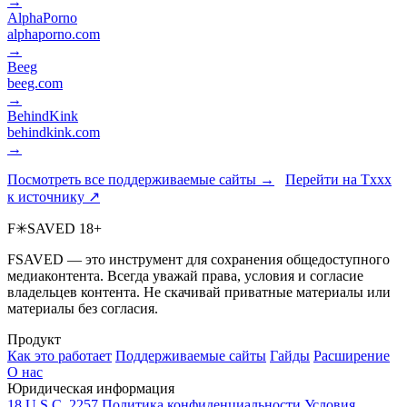
→
AlphaPorno
alphaporno.com
→
Beeg
beeg.com
→
BehindKink
behindkink.com
→
Посмотреть все поддерживаемые сайты →
Перейти на Txxx
к источнику ↗
F
✳
SAVED
18+
FSAVED — это инструмент для сохранения общедоступного
медиаконтента. Всегда уважай права, условия и согласие
владельцев контента. Не скачивай приватные материалы или
материалы без согласия.
Продукт
Как это работает
Поддерживаемые сайты
Гайды
Расширение
О нас
Юридическая информация
18 U.S.C. 2257
Политика конфиденциальности
Условия