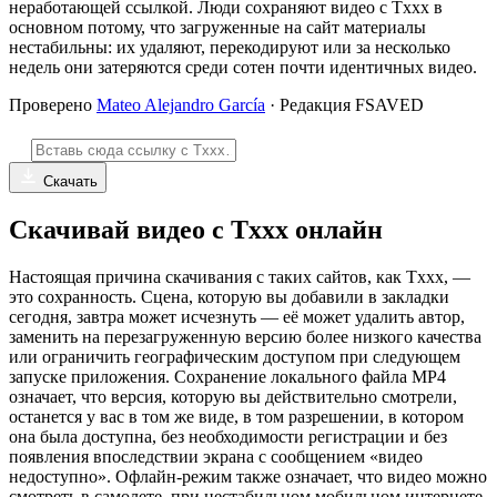
неработающей ссылкой. Люди сохраняют видео с Txxx в
основном потому, что загруженные на сайт материалы
нестабильны: их удаляют, перекодируют или за несколько
недель они затеряются среди сотен почти идентичных видео.
Проверено
Mateo Alejandro García
· Редакция FSAVED
Скачать
Скачивай видео с Txxx онлайн
Настоящая причина скачивания с таких сайтов, как Txxx, —
это сохранность. Сцена, которую вы добавили в закладки
сегодня, завтра может исчезнуть — её может удалить автор,
заменить на перезагруженную версию более низкого качества
или ограничить географическим доступом при следующем
запуске приложения. Сохранение локального файла MP4
означает, что версия, которую вы действительно смотрели,
останется у вас в том же виде, в том разрешении, в котором
она была доступна, без необходимости регистрации и без
появления впоследствии экрана с сообщением «видео
недоступно». Офлайн-режим также означает, что видео можно
смотреть в самолете, при нестабильном мобильном интернете