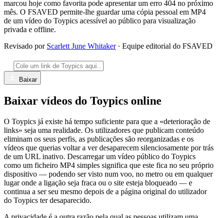
marcou hoje como favorita pode apresentar um erro 404 no próximo
mês. O FSAVED permite-lhe guardar uma cópia pessoal em MP4
de um vídeo do Toypics acessível ao público para visualização
privada e offline.
Revisado por
Scarlett June Whitaker
· Equipe editorial do FSAVED
Baixar
Baixar vídeos do Toypics online
O Toypics já existe há tempo suficiente para que a «deterioração de
links» seja uma realidade. Os utilizadores que publicam conteúdo
eliminam os seus perfis, as publicações são reorganizadas e os
vídeos que querias voltar a ver desaparecem silenciosamente por trás
de um URL inativo. Descarregar um vídeo público do Toypics
como um ficheiro MP4 simples significa que este fica no seu próprio
dispositivo — podendo ser visto num voo, no metro ou em qualquer
lugar onde a ligação seja fraca ou o site esteja bloqueado — e
continua a ser seu mesmo depois de a página original do utilizador
do Toypics ter desaparecido.
A privacidade é a outra razão pela qual as pessoas utilizam uma