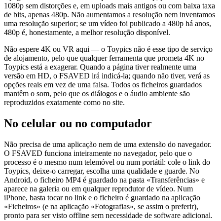
1080p sem distorções e, em uploads mais antigos ou com baixa taxa
de bits, apenas 480p. Não aumentamos a resolução nem inventamos
uma resolução superior; se um vídeo foi publicado a 480p há anos,
480p é, honestamente, a melhor resolução disponível.
Não espere 4K ou VR aqui — o Toypics não é esse tipo de serviço
de alojamento, pelo que qualquer ferramenta que prometa 4K no
Toypics está a exagerar. Quando a página tiver realmente uma
versão em HD, o FSAVED irá indicá-la; quando não tiver, verá as
opções reais em vez de uma falsa. Todos os ficheiros guardados
mantêm o som, pelo que os diálogos e o áudio ambiente são
reproduzidos exatamente como no site.
No celular ou no computador
Não precisa de uma aplicação nem de uma extensão do navegador.
O FSAVED funciona inteiramente no navegador, pelo que o
processo é o mesmo num telemóvel ou num portátil: cole o link do
Toypics, deixe-o carregar, escolha uma qualidade e guarde. No
Android, o ficheiro MP4 é guardado na pasta «Transferências» e
aparece na galeria ou em qualquer reprodutor de vídeo. Num
iPhone, basta tocar no link e o ficheiro é guardado na aplicação
«Ficheiros» (e na aplicação «Fotografias», se assim o preferir),
pronto para ser visto offline sem necessidade de software adicional.