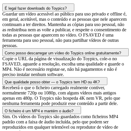
É legal fazer downloads do Toypics?
Guardar um vídeo acessível ao público para uso privado e offline é,
em geral, aceitável, mas o conteúdo e as pessoas que nele aparecem
continuam a ter direitos. Mantenha as cópias para uso pessoal, não
as redistribua nem as volte a publicar, e respeite o consentimento de
todas as pessoas que aparecem no vídeo. O FSAVED é uma
ferramenta para uso pessoal, não para partilhar vídeos de outras
pessoas.
Como posso descarregar um vídeo do Toypics online gratuitamente?
Copie o URL da página de visualização do Toypics, cole-o no
FSAVED, aguarde a resolução, escolha uma qualidade e guarde o
MP4. Não é necessário registar-se, não há pagamentos e não é
preciso instalar nenhum software.
Que qualidade posso obter — o Toypics tem HD ou 4K?
Receberá o que o ficheiro carregado realmente contiver,
normalmente 720p ou 1080p, com alguns vídeos mais antigos
apenas em 480p. O Toypics não hospeda 4K nem VR, pelo que
nenhuma ferramenta pode produzir esse conteúdo a partir dele.
O ficheiro é um MP4 e mantém o áudio?
Sim. Os vídeos do Toypics são guardados como ficheiros MP4
padrão com a faixa de áudio incluída, pelo que podem ser
reproduzidos em qualquer telemóvel ou reprodutor de vídeo de