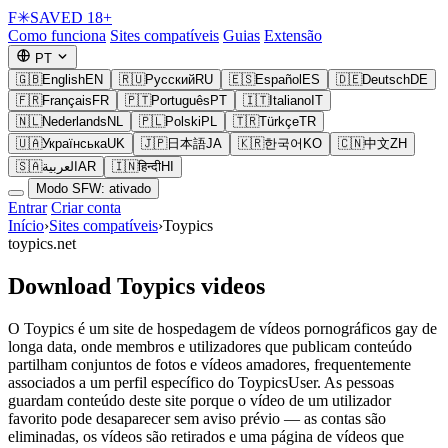
F
✳
SAVED
18+
Como funciona
Sites compatíveis
Guias
Extensão
PT
🇬🇧
English
EN
🇷🇺
Русский
RU
🇪🇸
Español
ES
🇩🇪
Deutsch
DE
🇫🇷
Français
FR
🇵🇹
Português
PT
🇮🇹
Italiano
IT
🇳🇱
Nederlands
NL
🇵🇱
Polski
PL
🇹🇷
Türkçe
TR
🇺🇦
Українська
UK
🇯🇵
日本語
JA
🇰🇷
한국어
KO
🇨🇳
中文
ZH
🇸🇦
العربية
AR
🇮🇳
हिन्दी
HI
Modo SFW: ativado
Entrar
Criar conta
Início
›
Sites compatíveis
›
Toypics
toypics.net
Download Toypics videos
O Toypics é um site de hospedagem de vídeos pornográficos gay de
longa data, onde membros e utilizadores que publicam conteúdo
partilham conjuntos de fotos e vídeos amadores, frequentemente
associados a um perfil específico do ToypicsUser. As pessoas
guardam conteúdo deste site porque o vídeo de um utilizador
favorito pode desaparecer sem aviso prévio — as contas são
eliminadas, os vídeos são retirados e uma página de vídeos que