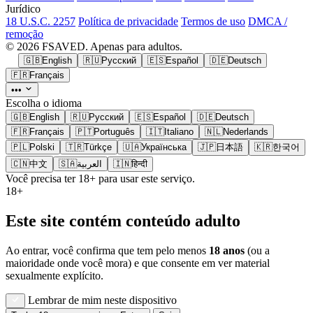
Jurídico
18 U.S.C. 2257
Política de privacidade
Termos de uso
DMCA /
remoção
© 2026 FSAVED. Apenas para adultos.
🇬🇧
English
🇷🇺
Русский
🇪🇸
Español
🇩🇪
Deutsch
🇫🇷
Français
•••
Escolha o idioma
🇬🇧
English
🇷🇺
Русский
🇪🇸
Español
🇩🇪
Deutsch
🇫🇷
Français
🇵🇹
Português
🇮🇹
Italiano
🇳🇱
Nederlands
🇵🇱
Polski
🇹🇷
Türkçe
🇺🇦
Українська
🇯🇵
日本語
🇰🇷
한국어
🇨🇳
中文
🇸🇦
العربية
🇮🇳
हिन्दी
Você precisa ter 18+ para usar este serviço.
18+
Este site contém conteúdo adulto
Ao entrar, você confirma que tem pelo menos
18 anos
(ou a
maioridade onde você mora) e que consente em ver material
sexualmente explícito.
Lembrar de mim neste dispositivo