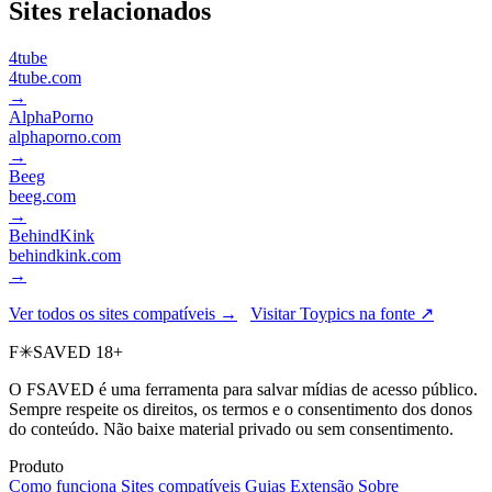
Sites relacionados
4tube
4tube.com
→
AlphaPorno
alphaporno.com
→
Beeg
beeg.com
→
BehindKink
behindkink.com
→
Ver todos os sites compatíveis →
Visitar Toypics na fonte ↗
F
✳
SAVED
18+
O FSAVED é uma ferramenta para salvar mídias de acesso público.
Sempre respeite os direitos, os termos e o consentimento dos donos
do conteúdo. Não baixe material privado ou sem consentimento.
Produto
Como funciona
Sites compatíveis
Guias
Extensão
Sobre