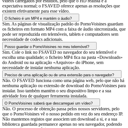
vídeos carregados por estúdios, pelo que o HD realista é a
expectativa normal; o FSAVED oferece apenas as resoluções que
existem efetivamente para esse vídeo.
O ficheiro é um MP4 e mantém o áudio?
Sim. As páginas de visualização padrão do PornoVoisines guardam
os ficheiros em formato MP4 com a faixa de áudio sincronizada, que
pode ser reproduzida em telemóveis, tablets e computadores sem
necessidade de codecs adicionais.
Posso guardar o PornoVoisines no meu telemóvel?
Sim. Cole o link no FSAVED no navegador do seu telemóvel e
escolha uma qualidade; o ficheiro MP4 fica na pasta «Downloads»
do Android ou na aplicação «Arquivos» do iPhone, sem
necessidade de instalar nenhuma aplicação.
Preciso de uma aplicação ou de uma extensão para o navegador?
Não. O FSAVED funciona como uma página web, pelo que não há
nenhuma aplicação ou extensão de download do PornoVoisines para
instalar. Isso também mantém o seu dispositivo limpo e a sua
atividade fora de qualquer ferramenta instalada.
O PornoVoisines saberá que descarreguei um vídeo?
Não. O processo de obtenção passa pelos nossos servidores, pelo
que o PornoVoisines vê o nosso pedido em vez do seu endereço IP.
Não mantemos registos que associem um download a si, e a sua
biblioteca guardada permanece apenas no seu navegador, podendo