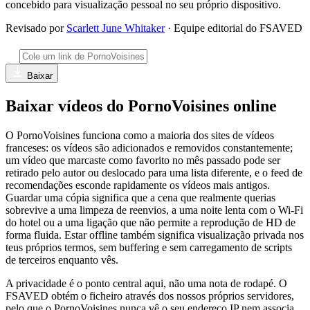
concebido para visualização pessoal no seu próprio dispositivo.
Revisado por
Scarlett June Whitaker
· Equipe editorial do FSAVED
Baixar
Baixar vídeos do PornoVoisines online
O PornoVoisines funciona como a maioria dos sites de vídeos
franceses: os vídeos são adicionados e removidos constantemente;
um vídeo que marcaste como favorito no mês passado pode ser
retirado pelo autor ou deslocado para uma lista diferente, e o feed de
recomendações esconde rapidamente os vídeos mais antigos.
Guardar uma cópia significa que a cena que realmente querias
sobrevive a uma limpeza de reenvios, a uma noite lenta com o Wi-Fi
do hotel ou a uma ligação que não permite a reprodução de HD de
forma fluida. Estar offline também significa visualização privada nos
teus próprios termos, sem buffering e sem carregamento de scripts
de terceiros enquanto vês.
A privacidade é o ponto central aqui, não uma nota de rodapé. O
FSAVED obtém o ficheiro através dos nossos próprios servidores,
pelo que o PornoVoisines nunca vê o seu endereço IP nem associa