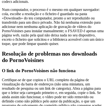
codecs adicionais.
Num computador, o processo é o mesmo em qualquer navegador:
cola, escolhe a resolução e o ficheiro é guardado na pasta
«Downloads» do teu computador, pronto a ser reproduzido ou
transferido para um disco privado. Não há nenhuma extensão para
adicionar nem nenhuma aplicação de gravação de vídeos do
PornoVoisines para instalar manualmente; o FSAVED é apenas uma
página web, razão pela qual não deixa nada no seu dispositivo,
exceto o ficheiro que solicitou e a biblioteca acessível com um único
toque, que pode limpar quando quiser.
Resolução de problemas nos downloads
do PornoVoisines
O link do PornoVoisines não funciona
Certifique-se de que copiou o URL completo da página de
visualização da barra de endereços (não uma miniatura, um
resultado de pesquisa ou um link de categoria). Abra a página para
que o leitor seja carregado primeiro e, em seguida, copie o link. Se
ainda assim não funcionar, o vídeo pode ter sido removido ou
definido como não público pelo autor da publicação, o que um
programa de salvamento de conteúdo público não consegue aceder.