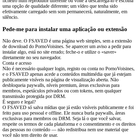
ficheiro num reprodutor diferente ou volte a descarregá-lo e escolha
uma opção de qualidade diferente; um vídeo que tenha sido
efetivamente carregado sem som permanecerá, naturalmente, em
silêncio.
Pede-me para instalar uma aplicação ou extensão
Não deve. O FSAVED é uma página web simples, sem a extensão
de download do PornoVoisines. Se aparecer um aviso a pedir para
instalar algo, está no site errado; feche-o e utilize o «saver»
diretamente no seu navegador.
Conta e acesso
Não é necessário qualquer login, registo ou conta no PornoVoisines,
e o FSAVED apenas acede a conteúdos multimédia que já estejam
publicamente visíveis na página de visualização aberta. Não
desbloqueia paywalls, níveis premium, áreas exclusivas para
membros, espetáculos privados ou com tokens, nem qualquer
transmissão protegida por DRM.
É seguro e legal?
O FSAVED só salva mídias que já estão visíveis publicamente e foi
feito para uso pessoal e offline. Ele nunca burla paywalls, áreas
exclusivas para membros ou DRM. Seja lá o que você salvar,
respeite os termos de cada plataforma e o consentimento e os direitos
das pessoas no conteúdo — não redistribua nem use material que
você não tem direito de usar.