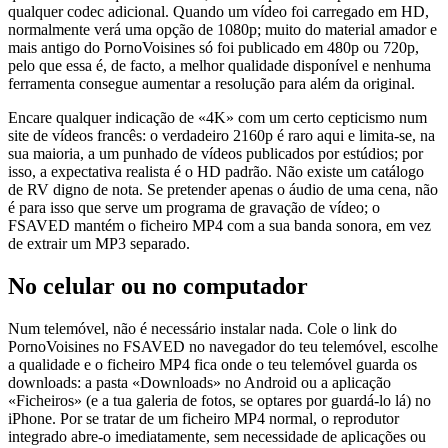
qualquer codec adicional. Quando um vídeo foi carregado em HD,
normalmente verá uma opção de 1080p; muito do material amador e
mais antigo do PornoVoisines só foi publicado em 480p ou 720p,
pelo que essa é, de facto, a melhor qualidade disponível e nenhuma
ferramenta consegue aumentar a resolução para além da original.
Encare qualquer indicação de «4K» com um certo cepticismo num
site de vídeos francês: o verdadeiro 2160p é raro aqui e limita-se, na
sua maioria, a um punhado de vídeos publicados por estúdios; por
isso, a expectativa realista é o HD padrão. Não existe um catálogo
de RV digno de nota. Se pretender apenas o áudio de uma cena, não
é para isso que serve um programa de gravação de vídeo; o
FSAVED mantém o ficheiro MP4 com a sua banda sonora, em vez
de extrair um MP3 separado.
No celular ou no computador
Num telemóvel, não é necessário instalar nada. Cole o link do
PornoVoisines no FSAVED no navegador do teu telemóvel, escolhe
a qualidade e o ficheiro MP4 fica onde o teu telemóvel guarda os
downloads: a pasta «Downloads» no Android ou a aplicação
«Ficheiros» (e a tua galeria de fotos, se optares por guardá-lo lá) no
iPhone. Por se tratar de um ficheiro MP4 normal, o reprodutor
integrado abre-o imediatamente, sem necessidade de aplicações ou