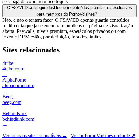
ser apagada com um único toque.
O FSAVED consegue desbloquear conteúdos premium ou exclusivos
para membros do PornoVoisines?
Não, e não o tentará fazer. O FSAVED apenas guarda conteúdos
multimédia que já se encontram públicos na página de visualização
aberta. Paywalls, níveis premium, espetáculos privados ou com
token e DRM estão, por definição, fora dos limites.
Sites relacionados
4tube
4tube.com
→
AlphaPorno
alphaporno.com
→
Beeg
beeg.com
→
BehindKink
behindkink.com
→
Ver todos os sites compatíveis →
Visitar PornoVoisines na fonte ↗