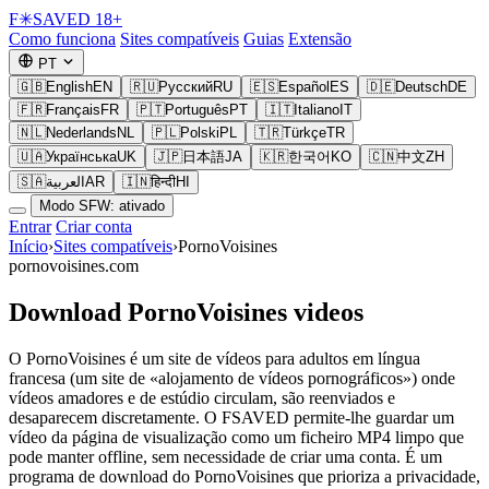
F
✳
SAVED
18+
Como funciona
Sites compatíveis
Guias
Extensão
PT
🇬🇧
English
EN
🇷🇺
Русский
RU
🇪🇸
Español
ES
🇩🇪
Deutsch
DE
🇫🇷
Français
FR
🇵🇹
Português
PT
🇮🇹
Italiano
IT
🇳🇱
Nederlands
NL
🇵🇱
Polski
PL
🇹🇷
Türkçe
TR
🇺🇦
Українська
UK
🇯🇵
日本語
JA
🇰🇷
한국어
KO
🇨🇳
中文
ZH
🇸🇦
العربية
AR
🇮🇳
हिन्दी
HI
Modo SFW: ativado
Entrar
Criar conta
Início
›
Sites compatíveis
›
PornoVoisines
pornovoisines.com
Download PornoVoisines videos
O PornoVoisines é um site de vídeos para adultos em língua
francesa (um site de «alojamento de vídeos pornográficos») onde
vídeos amadores e de estúdio circulam, são reenviados e
desaparecem discretamente. O FSAVED permite-lhe guardar um
vídeo da página de visualização como um ficheiro MP4 limpo que
pode manter offline, sem necessidade de criar uma conta. É um
programa de download do PornoVoisines que prioriza a privacidade,