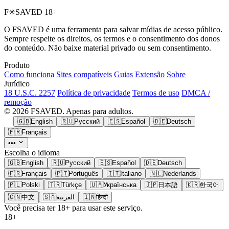
F
✳
SAVED
18+
O FSAVED é uma ferramenta para salvar mídias de acesso público.
Sempre respeite os direitos, os termos e o consentimento dos donos
do conteúdo. Não baixe material privado ou sem consentimento.
Produto
Como funciona
Sites compatíveis
Guias
Extensão
Sobre
Jurídico
18 U.S.C. 2257
Política de privacidade
Termos de uso
DMCA /
remoção
© 2026 FSAVED. Apenas para adultos.
🇬🇧
English
🇷🇺
Русский
🇪🇸
Español
🇩🇪
Deutsch
🇫🇷
Français
•••
Escolha o idioma
🇬🇧
English
🇷🇺
Русский
🇪🇸
Español
🇩🇪
Deutsch
🇫🇷
Français
🇵🇹
Português
🇮🇹
Italiano
🇳🇱
Nederlands
🇵🇱
Polski
🇹🇷
Türkçe
🇺🇦
Українська
🇯🇵
日本語
🇰🇷
한국어
🇨🇳
中文
🇸🇦
العربية
🇮🇳
हिन्दी
Você precisa ter 18+ para usar este serviço.
18+