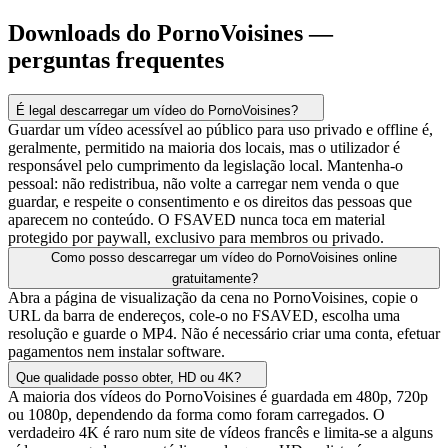
Downloads do PornoVoisines —
perguntas frequentes
É legal descarregar um vídeo do PornoVoisines?
Guardar um vídeo acessível ao público para uso privado e offline é,
geralmente, permitido na maioria dos locais, mas o utilizador é
responsável pelo cumprimento da legislação local. Mantenha-o
pessoal: não redistribua, não volte a carregar nem venda o que
guardar, e respeite o consentimento e os direitos das pessoas que
aparecem no conteúdo. O FSAVED nunca toca em material
protegido por paywall, exclusivo para membros ou privado.
Como posso descarregar um vídeo do PornoVoisines online
gratuitamente?
Abra a página de visualização da cena no PornoVoisines, copie o
URL da barra de endereços, cole-o no FSAVED, escolha uma
resolução e guarde o MP4. Não é necessário criar uma conta, efetuar
pagamentos nem instalar software.
Que qualidade posso obter, HD ou 4K?
A maioria dos vídeos do PornoVoisines é guardada em 480p, 720p
ou 1080p, dependendo da forma como foram carregados. O
verdadeiro 4K é raro num site de vídeos francês e limita-se a alguns