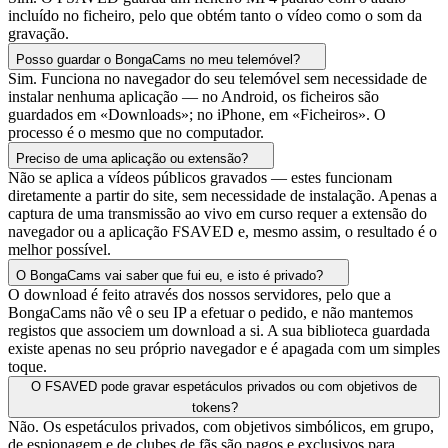
incluído no ficheiro, pelo que obtém tanto o vídeo como o som da
gravação.
Posso guardar o BongaCams no meu telemóvel?
Sim. Funciona no navegador do seu telemóvel sem necessidade de
instalar nenhuma aplicação — no Android, os ficheiros são
guardados em «Downloads»; no iPhone, em «Ficheiros». O
processo é o mesmo que no computador.
Preciso de uma aplicação ou extensão?
Não se aplica a vídeos públicos gravados — estes funcionam
diretamente a partir do site, sem necessidade de instalação. Apenas a
captura de uma transmissão ao vivo em curso requer a extensão do
navegador ou a aplicação FSAVED e, mesmo assim, o resultado é o
melhor possível.
O BongaCams vai saber que fui eu, e isto é privado?
O download é feito através dos nossos servidores, pelo que a
BongaCams não vê o seu IP a efetuar o pedido, e não mantemos
registos que associem um download a si. A sua biblioteca guardada
existe apenas no seu próprio navegador e é apagada com um simples
toque.
O FSAVED pode gravar espetáculos privados ou com objetivos de
tokens?
Não. Os espetáculos privados, com objetivos simbólicos, em grupo,
de espionagem e de clubes de fãs são pagos e exclusivos para