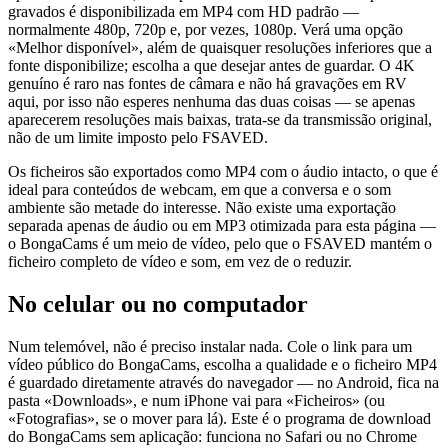
gravados é disponibilizada em MP4 com HD padrão —
normalmente 480p, 720p e, por vezes, 1080p. Verá uma opção
«Melhor disponível», além de quaisquer resoluções inferiores que a
fonte disponibilize; escolha a que desejar antes de guardar. O 4K
genuíno é raro nas fontes de câmara e não há gravações em RV
aqui, por isso não esperes nenhuma das duas coisas — se apenas
aparecerem resoluções mais baixas, trata-se da transmissão original,
não de um limite imposto pelo FSAVED.
Os ficheiros são exportados como MP4 com o áudio intacto, o que é
ideal para conteúdos de webcam, em que a conversa e o som
ambiente são metade do interesse. Não existe uma exportação
separada apenas de áudio ou em MP3 otimizada para esta página —
o BongaCams é um meio de vídeo, pelo que o FSAVED mantém o
ficheiro completo de vídeo e som, em vez de o reduzir.
No celular ou no computador
Num telemóvel, não é preciso instalar nada. Cole o link para um
vídeo público do BongaCams, escolha a qualidade e o ficheiro MP4
é guardado diretamente através do navegador — no Android, fica na
pasta «Downloads», e num iPhone vai para «Ficheiros» (ou
«Fotografias», se o mover para lá). Este é o programa de download
do BongaCams sem aplicação: funciona no Safari ou no Chrome