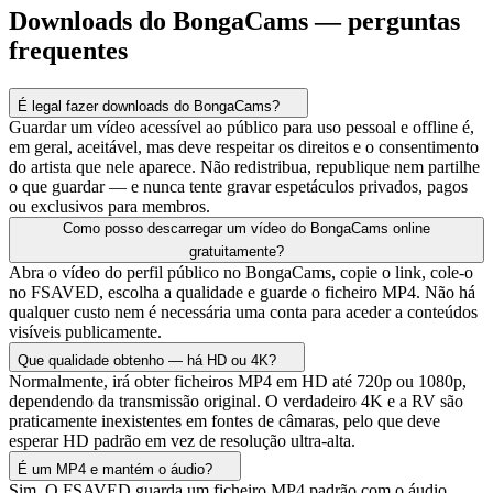
Downloads do BongaCams — perguntas
frequentes
É legal fazer downloads do BongaCams?
Guardar um vídeo acessível ao público para uso pessoal e offline é,
em geral, aceitável, mas deve respeitar os direitos e o consentimento
do artista que nele aparece. Não redistribua, republique nem partilhe
o que guardar — e nunca tente gravar espetáculos privados, pagos
ou exclusivos para membros.
Como posso descarregar um vídeo do BongaCams online
gratuitamente?
Abra o vídeo do perfil público no BongaCams, copie o link, cole-o
no FSAVED, escolha a qualidade e guarde o ficheiro MP4. Não há
qualquer custo nem é necessária uma conta para aceder a conteúdos
visíveis publicamente.
Que qualidade obtenho — há HD ou 4K?
Normalmente, irá obter ficheiros MP4 em HD até 720p ou 1080p,
dependendo da transmissão original. O verdadeiro 4K e a RV são
praticamente inexistentes em fontes de câmaras, pelo que deve
esperar HD padrão em vez de resolução ultra-alta.
É um MP4 e mantém o áudio?
Sim. O FSAVED guarda um ficheiro MP4 padrão com o áudio