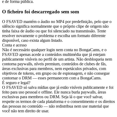
e de forma pública.
O ficheiro foi descarregado sem som
O FSAVED mantém o áudio no MP4 por predefinição, pelo que o
silêncio significa normalmente que o próprio clipe de origem não
tinha faixa de áudio ou que foi silenciado na transmissão. Tente
resolver novamente o problema e escolha um formato diferente
disponível, caso exista algum listado.
Conta e acesso
Não é necessário qualquer login nem conta no BongaCams, e o
FSAVED apenas acede a conteúdos multimédia que já estejam
publicamente visíveis no perfil de um artista. Não desbloqueia nem
contorna paywalls, níveis premium, conteúdos de clubes de fãs,
áreas exclusivas para membros, nem espetáculos privados, com
objetivos de tokens, em grupo ou de espionagem, e não consegue
contornar o DRM — esses permanecem com a BongaCams.
É seguro e legal?
O FSAVED só salva mídias que já estão visíveis publicamente e foi
feito para uso pessoal e offline. Ele nunca burla paywalls, áreas
exclusivas para membros ou DRM. Seja lá o que você salvar,
respeite os termos de cada plataforma e o consentimento e os direitos
das pessoas no conteúdo — não redistribua nem use material que
você não tem direito de usar.