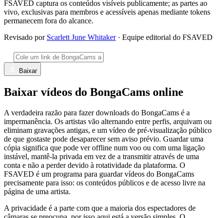
FSAVED captura os conteúdos visíveis publicamente; as partes ao
vivo, exclusivas para membros e acessíveis apenas mediante tokens
permanecem fora do alcance.
Revisado por
Scarlett June Whitaker
· Equipe editorial do FSAVED
Baixar
Baixar vídeos do BongaCams online
A verdadeira razão para fazer downloads do BongaCams é a
impermanência. Os artistas vão alternando entre perfis, arquivam ou
eliminam gravações antigas, e um vídeo de pré-visualização público
de que gostaste pode desaparecer sem aviso prévio. Guardar uma
cópia significa que pode ver offline num voo ou com uma ligação
instável, mantê-la privada em vez de a transmitir através de uma
conta e não a perder devido à rotatividade da plataforma. O
FSAVED é um programa para guardar vídeos do BongaCams
precisamente para isso: os conteúdos públicos e de acesso livre na
página de uma artista.
A privacidade é a parte com que a maioria dos espectadores de
câmaras se preocupa, por isso aqui está a versão simples. O