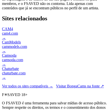
membros, e o FSAVED não os contorna. Lida apenas com
conteúdos que já se encontram públicos no perfil de um artista.
Sites relacionados
CAM4
cam4.com
→
CamModels
cammodels.com
→
Camsoda
camsoda.com
→
Chaturbate
chaturbate.com
→
Ver todos os sites compatíveis →
Visitar BongaCams na fonte ↗
F
✳
SAVED
18+
O FSAVED é uma ferramenta para salvar mídias de acesso público.
Sempre respeite os direitos, os termos e o consentimento dos donos