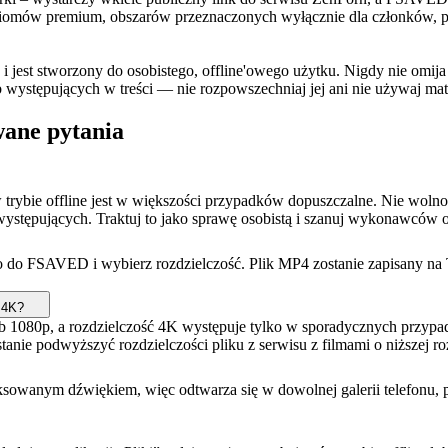
, poziomów premium, obszarów przeznaczonych wyłącznie dla członków
i jest stworzony do osobistego, offline'owego użytku. Nigdy nie omij
b występujących w treści — nie rozpowszechniaj jej ani nie używaj mat
wane pytania
 trybie offline jest w większości przypadków dopuszczalne. Nie woln
 występujących. Traktuj to jako sprawę osobistą i szanuj wykonawców 
go do FSAVED i wybierz rozdzielczość. Plik MP4 zostanie zapisany na 
 4K?
b 1080p, a rozdzielczość 4K występuje tylko w sporadycznych przypadk
w stanie podwyższyć rozdzielczości pliku z serwisu z filmami o niższej
sowanym dźwiękiem, więc odtwarza się w dowolnej galerii telefonu, 