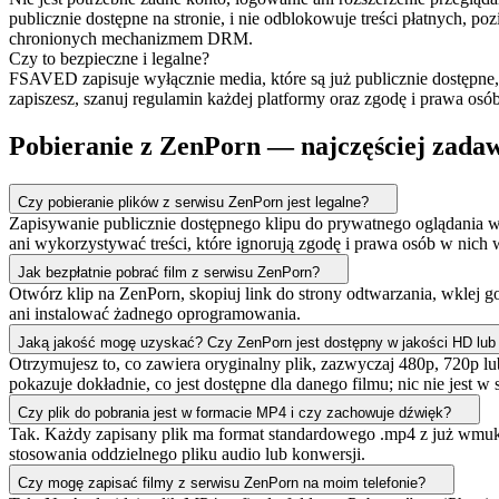
publicznie dostępne na stronie, i nie odblokowuje treści płatnych
chronionych mechanizmem DRM.
Czy to bezpieczne i legalne?
FSAVED zapisuje wyłącznie media, które są już publicznie dostępne, 
zapiszesz, szanuj regulamin każdej platformy oraz zgodę i prawa osó
Pobieranie z ZenPorn — najczęściej zada
Czy pobieranie plików z serwisu ZenPorn jest legalne?
Zapisywanie publicznie dostępnego klipu do prywatnego oglądania w
ani wykorzystywać treści, które ignorują zgodę i prawa osób w nich
Jak bezpłatnie pobrać film z serwisu ZenPorn?
Otwórz klip na ZenPorn, skopiuj link do strony odtwarzania, wklej 
ani instalować żadnego oprogramowania.
Jaką jakość mogę uzyskać? Czy ZenPorn jest dostępny w jakości HD lub
Otrzymujesz to, co zawiera oryginalny plik, zazwyczaj 480p, 720p lu
pokazuje dokładnie, co jest dostępne dla danego filmu; nic nie jest 
Czy plik do pobrania jest w formacie MP4 i czy zachowuje dźwięk?
Tak. Każdy zapisany plik ma format standardowego .mp4 z już wmuk
stosowania oddzielnego pliku audio lub konwersji.
Czy mogę zapisać filmy z serwisu ZenPorn na moim telefonie?