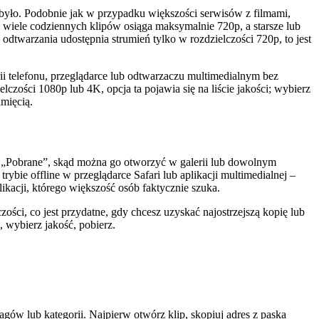
 było. Podobnie jak w przypadku większości serwisów z filmami,
, wiele codziennych klipów osiąga maksymalnie 720p, a starsze lub
odtwarzania udostępnia strumień tylko w rozdzielczości 720p, to jest
i telefonu, przeglądarce lub odtwarzaczu multimedialnym bez
zości 1080p lub 4K, opcja ta pojawia się na liście jakości; wybierz
amięcią.
eru „Pobrane”, skąd można go otworzyć w galerii lub dowolnym
trybie offline w przeglądarce Safari lub aplikacji multimedialnej –
ikacji, którego większość osób faktycznie szuka.
zości, co jest przydatne, gdy chcesz uzyskać najostrzejszą kopię lub
, wybierz jakość, pobierz.
agów lub kategorii. Najpierw otwórz klip, skopiuj adres z paska