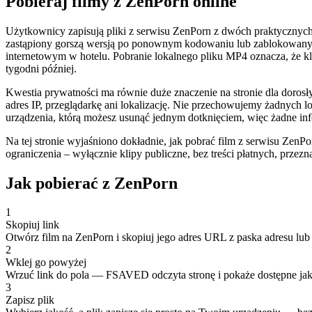
Pobieraj filmy z ZenPorn online
Użytkownicy zapisują pliki z serwisu ZenPorn z dwóch praktycznych p
zastąpiony gorszą wersją po ponownym kodowaniu lub zablokowany ge
internetowym w hotelu. Pobranie lokalnego pliku MP4 oznacza, że kl
tygodni później.
Kwestia prywatności ma równie duże znaczenie na stronie dla doro
adres IP, przeglądarkę ani lokalizację. Nie przechowujemy żadnych lo
urządzenia, którą możesz usunąć jednym dotknięciem, więc żadne in
Na tej stronie wyjaśniono dokładnie, jak pobrać film z serwisu ZenPo
ograniczenia – wyłącznie klipy publiczne, bez treści płatnych, prz
Jak pobierać z ZenPorn
1
Skopiuj link
Otwórz film na ZenPorn i skopiuj jego adres URL z paska adresu lub 
2
Wklej go powyżej
Wrzuć link do pola — FSAVED odczyta stronę i pokaże dostępne jak
3
Zapisz plik