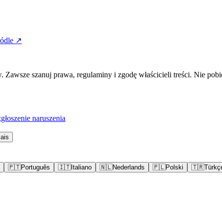
ódle ↗
awsze szanuj prawa, regulaminy i zgodę właścicieli treści. Nie pobi
łoszenie naruszenia
ais
🇵🇹
Português
🇮🇹
Italiano
🇳🇱
Nederlands
🇵🇱
Polski
🇹🇷
Türkç