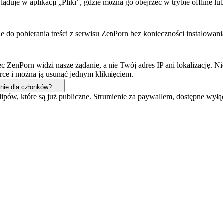
ąduje w aplikacji „Pliki”, gdzie można go obejrzeć w trybie offline lub
 do pobierania treści z serwisu ZenPorn bez konieczności instalowania a
 ZenPorn widzi nasze żądanie, a nie Twój adres IP ani lokalizację. 
rce i można ją usunąć jednym kliknięciem.
nie dla członków?
ipów, które są już publiczne. Strumienie za paywallem, dostępne wył