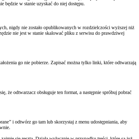
e będzie w stanie uzyskać do niej dostępu.
ch, nigdy nie zostało opublikowanych w rozdzielczości wyższej niż
rzędzie nie jest w stanie skalować pliku z serwisu do prawdziwej
ożenia go nie pobierze. Zapisać można tylko linki, które odtwarzają
ę, że odtwarzacz obsługuje ten format, a następnie spróbuj pobrać
obrane” i odtwórz go tam lub skorzystaj z menu udostępniania, aby
wnie.
jmie się resztą. Działa wyłącznie w przypadku treści, które są już