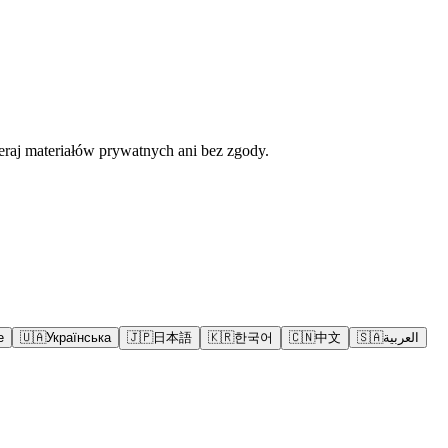
eraj materiałów prywatnych ani bez zgody.
e
🇺🇦
Українська
🇯🇵
日本語
🇰🇷
한국어
🇨🇳
中文
🇸🇦
العربية