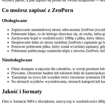
Wybierz jakość, a plik zapisze się prosto na Twoim urządzeniu — bez k
Co możesz zapisać z ZenPorn
Obsługiwane
Zapisywanie standardowej strony odtwarzania ZenPorn (zwykły 
Pobieranie klipu, co do którego obawiasz się, że osoba, która
Zachowanie kopii w rozdzielczości 1080p z pliku, który faktycz
Skopiowanie linku ze strony mobilnej ZenPorn i zapisanie go 
Ponowne pobieranie pliku, który został wcześniej zapisany, gdy
Pobieranie publicznego osadzenia klipu z serwisu ZenPorn, k
Nieobsługiwane
Filmy dostępne wyłącznie dla członków, w wersji premium lub
Prywatne, chronione hasłem lub tokenem linki do kamer/pokazó
Transmisje na żywo lub wszelkie treści chronione systemem D
Na stronach wyników wyszukiwania, stronach kategorii lub kana
Jakość i formaty
Film w formacie MP4 z dźwiękiem, zazwyczaj w rozdzielczości 480p /