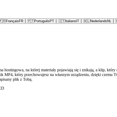
🇫🇷
Français
FR
🇵🇹
Português
PT
🇮🇹
Italiano
IT
🇳🇱
Nederlands
NL
 hostingowa, na której materiały pojawiają się i znikają, a klip, który
ik MP4, który przechowujesz na własnym urządzeniu, dzięki czemu Twoj
apisany plik z Tobą.
VED