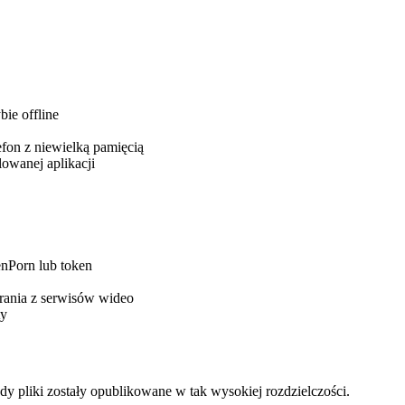
ie offline
efon z niewielką pamięcią
owanej aplikacji
enPorn lub token
rania z serwisów wideo
ty
y pliki zostały opublikowane w tak wysokiej rozdzielczości.