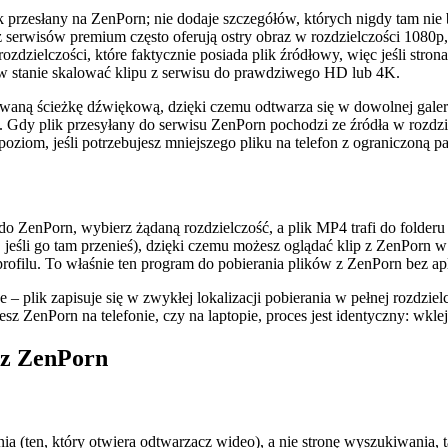
k przesłany na ZenPorn; nie dodaje szczegółów, których nigdy tam nie
 z serwisów premium często oferują ostry obraz w rozdzielczości 1080p
zielczości, które faktycznie posiada plik źródłowy, więc jeśli strona 
 w stanie skalować klipu z serwisu do prawdziwego HD lub 4K.
waną ścieżkę dźwiękową, dzięki czemu odtwarza się w dowolnej galeri
dy plik przesyłany do serwisu ZenPorn pochodzi ze źródła w rozdzielc
oziom, jeśli potrzebujesz mniejszego pliku na telefon z ograniczoną p
k do ZenPorn, wybierz żądaną rozdzielczość, a plik MP4 trafi do fold
, jeśli go tam przenieś), dzięki czemu możesz oglądać klip z ZenPorn w 
rofilu. To właśnie ten program do pobierania plików z ZenPorn bez apl
 plik zapisuje się w zwykłej lokalizacji pobierania w pełnej rozdzielc
esz ZenPorn na telefonie, czy na laptopie, proces jest identyczny: wklej
 z ZenPorn
a (ten, który otwiera odtwarzacz wideo), a nie stronę wyszukiwania, t