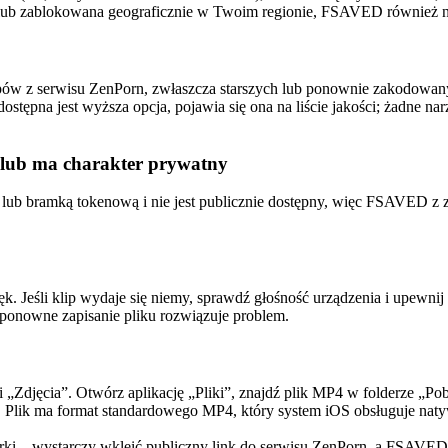
pna lub zablokowana geograficznie w Twoim regionie, FSAVED również ni
ipów z serwisu ZenPorn, zwłaszcza starszych lub ponownie zakodowany
 dostępna jest wyższa opcja, pojawia się ona na liście jakości; żadne na
w lub ma charakter prywatny
lub bramką tokenową i nie jest publicznie dostępny, więc FSAVED z zał
eśli klip wydaje się niemy, sprawdź głośność urządzenia i upewnij si
 ponowne zapisanie pliku rozwiązuje problem.
cji „Zdjęcia”. Otwórz aplikację „Pliki”, znajdź plik MP4 w folderze „P
o. Plik ma format standardowego MP4, który system iOS obsługuje naty
arki – wystarczy wkleić publiczny link do serwisu ZenPorn, a FSAVED za