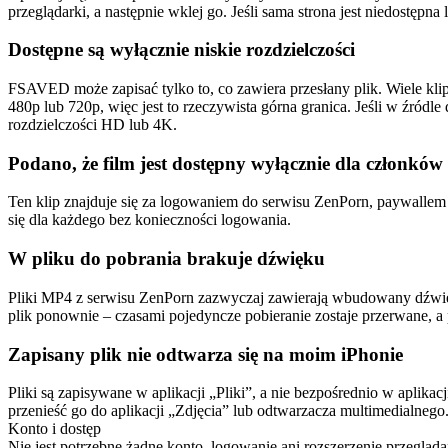
przeglądarki, a następnie wklej go. Jeśli sama strona jest niedostę
Dostępne są wyłącznie niskie rozdzielczości
FSAVED może zapisać tylko to, co zawiera przesłany plik. Wiele kl
480p lub 720p, więc jest to rzeczywista górna granica. Jeśli w źródle
rozdzielczości HD lub 4K.
Podano, że film jest dostępny wyłącznie dla członkó
Ten klip znajduje się za logowaniem do serwisu ZenPorn, paywallem 
się dla każdego bez konieczności logowania.
W pliku do pobrania brakuje dźwięku
Pliki MP4 z serwisu ZenPorn zazwyczaj zawierają wbudowany dźwięk. J
plik ponownie – czasami pojedyncze pobieranie zostaje przerwane, a
Zapisany plik nie odtwarza się na moim iPhonie
Pliki są zapisywane w aplikacji „Pliki”, a nie bezpośrednio w aplika
przenieść go do aplikacji „Zdjęcia” lub odtwarzacza multimedialneg
Konto i dostęp
Nie jest potrzebne żadne konto, logowanie ani rozszerzenie przegląd