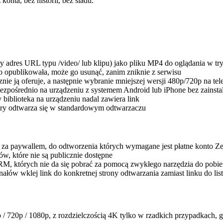
onta, bez historii, bez śladu.
adres URL typu /video/ lub klipu) jako pliku MP4 do oglądania w tryb
 go opublikowała, może go usunąć, zanim zniknie z serwisu
nie ją oferuje, a następnie wybranie mniejszej wersji 480p/720p na tel
bezpośrednio na urządzeniu z systemem Android lub iPhone bez zainstal
 biblioteka na urządzeniu nadal zawiera link
tóry odtwarza się w standardowym odtwarzaczu
 za paywallem, do odtworzenia których wymagane jest płatne konto Z
w, które nie są publicznie dostępne
RM, których nie da się pobrać za pomocą zwykłego narzędzia do pobie
łów wklej link do konkretnej strony odtwarzania zamiast linku do lis
 720p / 1080p, z rozdzielczością 4K tylko w rzadkich przypadkach, gd