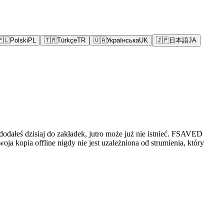
🇵🇱
Polski
PL
🇹🇷
Türkçe
TR
🇺🇦
Українська
UK
🇯🇵
日本語
JA
 dodałeś dzisiaj do zakładek, jutro może już nie istnieć. FSAVED
a kopia offline nigdy nie jest uzależniona od strumienia, który