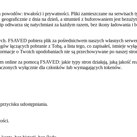
owodów: trwałości i prywatności. Pliki zamieszczane na serwisach typu
ograficznie z dnia na dzień, a strumień z buforowaniem jest bezużyt
ip odtwarza się natychmiast za każdym razem, bez ikony ładowania i b
słych. FSAVED pobiera plik za pośrednictwem naszych własnych serwe
gów łączących pobranie z Tobą, a lista tego, co zapisałeś, istnieje wy
formacje o Twoich upodobaniach nie są przechowywane po naszej stron
rn online za pomocą FSAVED: jakie typy stron działają, jaką jakość rea
eznaczonych wyłącznie dla członków lub wymagających tokenów.
przycisku udostępniania.
ości.