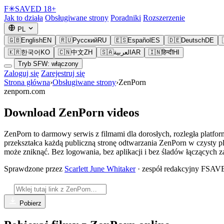
F
✳
SAVED
18+
Jak to działa
Obsługiwane strony
Poradniki
Rozszerzenie
PL
🇬🇧
English
EN
🇷🇺
Русский
RU
🇪🇸
Español
ES
🇩🇪
Deutsch
DE
🇰🇷
한국어
KO
🇨🇳
中文
ZH
🇸🇦
العربية
AR
🇮🇳
हिन्दी
HI
Tryb SFW: włączony
Zaloguj się
Zarejestruj się
Strona główna
›
Obsługiwane strony
›
ZenPorn
zenporn.com
Download ZenPorn videos
ZenPorn to darmowy serwis z filmami dla dorosłych, rozległa platforma
przekształca każdą publiczną stronę odtwarzania ZenPorn w czysty pl
może zniknąć. Bez logowania, bez aplikacji i bez śladów łączących z
Sprawdzone przez
Scarlett June Whitaker
· zespół redakcyjny FSA
Pobierz