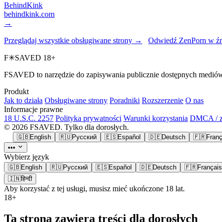
BehindKink
behindkink.com
→
Przeglądaj wszystkie obsługiwane strony →
Odwiedź ZenPorn w źr
F
✳
SAVED
18+
FSAVED to narzędzie do zapisywania publicznie dostępnych mediów. Z
Produkt
Jak to działa
Obsługiwane strony
Poradniki
Rozszerzenie
O nas
Informacje prawne
18 U.S.C. 2257
Polityka prywatności
Warunki korzystania
DMCA / zg
© 2026 FSAVED. Tylko dla dorosłych.
🇬🇧
English
🇷🇺
Русский
🇪🇸
Español
🇩🇪
Deutsch
🇫🇷
Franç
•••
Wybierz język
🇬🇧
English
🇷🇺
Русский
🇪🇸
Español
🇩🇪
Deutsch
🇫🇷
Français
🇮🇳
हिन्दी
Aby korzystać z tej usługi, musisz mieć ukończone 18 lat.
18+
Ta strona zawiera treści dla dorosłych