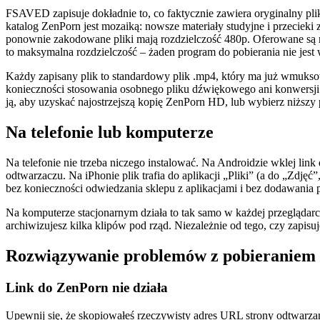
FSAVED zapisuje dokładnie to, co faktycznie zawiera oryginalny pli
katalog ZenPorn jest mozaiką: nowsze materiały studyjne i przecieki
ponownie zakodowane pliki mają rozdzielczość 480p. Oferowane są rozd
to maksymalna rozdzielczość – żaden program do pobierania nie jest
Każdy zapisany plik to standardowy plik .mp4, który ma już wmukso
konieczności stosowania osobnego pliku dźwiękowego ani konwersji. G
ją, aby uzyskać najostrzejszą kopię ZenPorn HD, lub wybierz niższy p
Na telefonie lub komputerze
Na telefonie nie trzeba niczego instalować. Na Androidzie wklej lin
odtwarzaczu. Na iPhonie plik trafia do aplikacji „Pliki” (a do „Zdjęć”
bez konieczności odwiedzania sklepu z aplikacjami i bez dodawania p
Na komputerze stacjonarnym działa to tak samo w każdej przeglądarce –
archiwizujesz kilka klipów pod rząd. Niezależnie od tego, czy zapisuj
Rozwiązywanie problemów z pobieraniem
Link do ZenPorn nie działa
Upewnij się, że skopiowałeś rzeczywisty adres URL strony odtwarzani