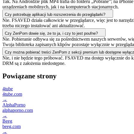
Tak. Na Androidzie plik MP4 trafia do folderu „Pobrane”; na iPhonie l
urządzeniach mobilnych, jak i na komputerach stacjonarnych.
Czy potrzebuję aplikacji lub rozszerzenia do przeglądarki?
Nie. FSAVED działa całkowicie w przeglądarce, więc jest to narzędzie
trzeba niczego instalować ani aktualizować.
Czy ZenPorn dowie się, że to ja, i czy to jest poufne?
Nie. Pobieranie odbywa się za pośrednictwem naszych serwerów, więc
Twoja biblioteka zapisanych klipów pozostaje wyłącznie w przegląda
Czy można pobierać treści ZenPorn z sekcji premium lub dostępne wyłącz
Nie, i nie będzie tego próbować. FSAVED ma dostęp wyłącznie do kl
DRM są z założenia niedostępne.
Powiązane strony
4tube
4tube.com
→
AlphaPorno
alphaporno.com
→
Beeg
beeg.com
→