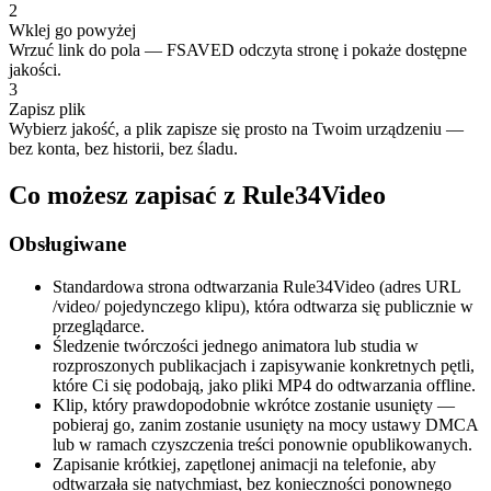
2
Wklej go powyżej
Wrzuć link do pola — FSAVED odczyta stronę i pokaże dostępne
jakości.
3
Zapisz plik
Wybierz jakość, a plik zapisze się prosto na Twoim urządzeniu —
bez konta, bez historii, bez śladu.
Co możesz zapisać z Rule34Video
Obsługiwane
Standardowa strona odtwarzania Rule34Video (adres URL
/video/ pojedynczego klipu), która odtwarza się publicznie w
przeglądarce.
Śledzenie twórczości jednego animatora lub studia w
rozproszonych publikacjach i zapisywanie konkretnych pętli,
które Ci się podobają, jako pliki MP4 do odtwarzania offline.
Klip, który prawdopodobnie wkrótce zostanie usunięty —
pobieraj go, zanim zostanie usunięty na mocy ustawy DMCA
lub w ramach czyszczenia treści ponownie opublikowanych.
Zapisanie krótkiej, zapętlonej animacji na telefonie, aby
odtwarzała się natychmiast, bez konieczności ponownego