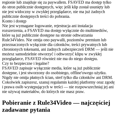
regionie lub znajduje się za paywallem. FSAVED ma dostęp tylko
do stron publicznie dostępnych, więc jeśli klip został usunięty lub
nie jest widoczny w zwykłej przeglądarce, nie ma już żadnych
publicznie dostępnych treści do pobrania.
Konto i dostęp
Nie jest wymagane logowanie, rejestracja ani instalacja
rozszerzenia, a FSAVED ma dostęp wyłącznie do multimediów,
które są już publicznie dostępne na stronie odtwarzania
Rule34Video. Nie omija ono paywalli, poziomów premium lub
przeznaczonych wyłącznie dla członków, treści prywatnych lub
chronionych tokenami, ani żadnych zabezpieczeń DRM — jeśli nie
możesz samodzielnie otworzyć i odtworzyć klipu w zwykłej
przeglądarce, FSAVED również nie ma do niego dostępu.
Czy to bezpieczne i legalne?
FSAVED zapisuje wyłącznie media, które są już publicznie
dostępne, i jest stworzony do osobistego, offline'owego użytku.
Nigdy nie omija płatnych ścian, stref tylko dla członków ani DRM.
Cokolwiek zapiszesz, szanuj regulamin każdej platformy oraz zgodę
i prawa osób występujących w treści — nie rozpowszechniaj jej ani
nie używaj materiałów, do których nie masz praw.
Pobieranie z Rule34Video — najczęściej
zadawane pytania