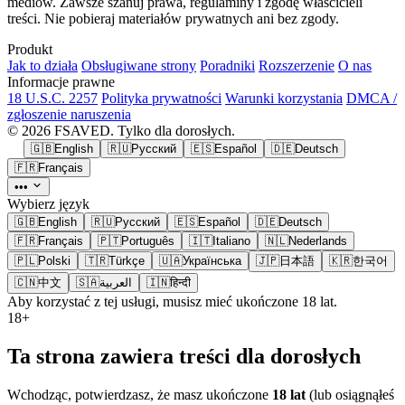
mediów. Zawsze szanuj prawa, regulaminy i zgodę właścicieli
treści. Nie pobieraj materiałów prywatnych ani bez zgody.
Produkt
Jak to działa
Obsługiwane strony
Poradniki
Rozszerzenie
O nas
Informacje prawne
18 U.S.C. 2257
Polityka prywatności
Warunki korzystania
DMCA /
zgłoszenie naruszenia
© 2026 FSAVED. Tylko dla dorosłych.
🇬🇧
English
🇷🇺
Русский
🇪🇸
Español
🇩🇪
Deutsch
🇫🇷
Français
•••
Wybierz język
🇬🇧
English
🇷🇺
Русский
🇪🇸
Español
🇩🇪
Deutsch
🇫🇷
Français
🇵🇹
Português
🇮🇹
Italiano
🇳🇱
Nederlands
🇵🇱
Polski
🇹🇷
Türkçe
🇺🇦
Українська
🇯🇵
日本語
🇰🇷
한국어
🇨🇳
中文
🇸🇦
العربية
🇮🇳
हिन्दी
Aby korzystać z tej usługi, musisz mieć ukończone 18 lat.
18+
Ta strona zawiera treści dla dorosłych
Wchodząc, potwierdzasz, że masz ukończone
18 lat
(lub osiągnąłeś