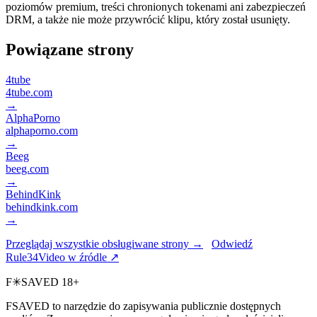
poziomów premium, treści chronionych tokenami ani zabezpieczeń
DRM, a także nie może przywrócić klipu, który został usunięty.
Powiązane strony
4tube
4tube.com
→
AlphaPorno
alphaporno.com
→
Beeg
beeg.com
→
BehindKink
behindkink.com
→
Przeglądaj wszystkie obsługiwane strony →
Odwiedź
Rule34Video w źródle ↗
F
✳
SAVED
18+
FSAVED to narzędzie do zapisywania publicznie dostępnych