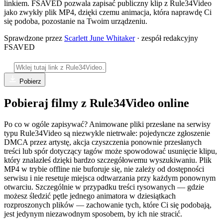
linkiem. FSAVED pozwala zapisać publiczny klip z Rule34Video
jako zwykły plik MP4, dzięki czemu animacja, która naprawdę Ci
się podoba, pozostanie na Twoim urządzeniu.
Sprawdzone przez
Scarlett June Whitaker
· zespół redakcyjny
FSAVED
Pobierz
Pobieraj filmy z Rule34Video online
Po co w ogóle zapisywać? Animowane pliki przesłane na serwisy
typu Rule34Video są niezwykle nietrwałe: pojedyncze zgłoszenie
DMCA przez artystę, akcja czyszczenia ponownie przesłanych
treści lub spór dotyczący tagów może spowodować usunięcie klipu,
który znalazłeś dzięki bardzo szczegółowemu wyszukiwaniu. Plik
MP4 w trybie offline nie buforuje się, nie zależy od dostępności
serwisu i nie resetuje miejsca odtwarzania przy każdym ponownym
otwarciu. Szczególnie w przypadku treści rysowanych — gdzie
możesz śledzić pętle jednego animatora w dziesiątkach
rozproszonych plików — zachowanie tych, które Ci się podobają,
jest jedynym niezawodnym sposobem, by ich nie stracić.