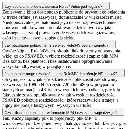
Czy pobieranie plików z serwisu Rule34Video jest legalne?
Zapisywanie klipu dostępnego publicznie do prywatnego oglądania
w trybie offline jest zazwyczaj dopuszczalne w większości miejsc.
Niedopuszczalne jest natomiast jego dalsze rozpowszechnianie,
ponowne publikowanie lub traktowanie dzieła twórców jako
własnego — szanuj prawa i zgodę wszystkich zaangażowanych
osób i zachowaj swoje zapisy dla siebie.
Jak bezpłatnie pobrać film z serwisu Rule34Video z internetu?
Otwórz klip na Rule34Video, skopiuj link do strony odtwarzania,
wklej go do FSAVED, wybierz rozdzielczość i zapisz plik MP4.
Bez konta, bez płatności i bez instalowania oprogramowania —
wszystko odbywa się w przeglądarce.
Jaką jakość mogę uzyskać — czy Rule34Video oferuje HD lub 4K?
Otrzymujesz to, w jakiej rozdzielczości plik został zakodowany:
zazwyczaj do 1080p HD, często 720p lub 480p w przypadku
starszych animacji, a 4K tylko w rzadkich przypadkach, gdy klip
faktycznie został opublikowany w tak wysokiej rozdzielczości.
FSAVED pokazuje rozdzielczości, które rzeczywiście istnieją, i
nigdy nie podaje fałszywych, wyższych wartości.
Czy plik do pobrania jest w formacie MP4 i czy zachowuje dźwięk?
Tak. Każdy zapisany plik to pojedynczy plik MP4 z
wmuksowanym dźwiękiem, więc dialogi, muzyka lub dźwięk z gier
pozostają zsynchronizowane. Jest to serwis z filmami, więc nie ma