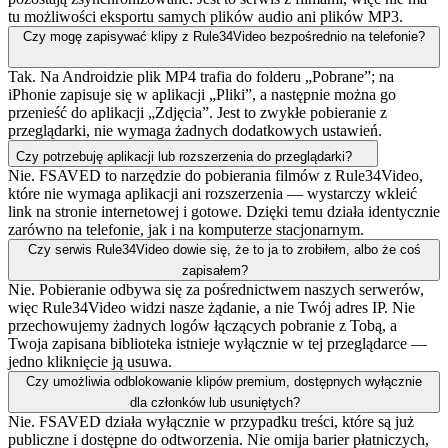
tu możliwości eksportu samych plików audio ani plików MP3.
Czy mogę zapisywać klipy z Rule34Video bezpośrednio na telefonie?
Tak. Na Androidzie plik MP4 trafia do folderu „Pobrane”; na
iPhonie zapisuje się w aplikacji „Pliki”, a następnie można go
przenieść do aplikacji „Zdjęcia”. Jest to zwykłe pobieranie z
przeglądarki, nie wymaga żadnych dodatkowych ustawień.
Czy potrzebuję aplikacji lub rozszerzenia do przeglądarki?
Nie. FSAVED to narzędzie do pobierania filmów z Rule34Video,
które nie wymaga aplikacji ani rozszerzenia — wystarczy wkleić
link na stronie internetowej i gotowe. Dzięki temu działa identycznie
zarówno na telefonie, jak i na komputerze stacjonarnym.
Czy serwis Rule34Video dowie się, że to ja to zrobiłem, albo że coś
zapisałem?
Nie. Pobieranie odbywa się za pośrednictwem naszych serwerów,
więc Rule34Video widzi nasze żądanie, a nie Twój adres IP. Nie
przechowujemy żadnych logów łączących pobranie z Tobą, a
Twoja zapisana biblioteka istnieje wyłącznie w tej przeglądarce —
jedno kliknięcie ją usuwa.
Czy umożliwia odblokowanie klipów premium, dostępnych wyłącznie
dla członków lub usuniętych?
Nie. FSAVED działa wyłącznie w przypadku treści, które są już
publiczne i dostępne do odtworzenia. Nie omija barier płatniczych,