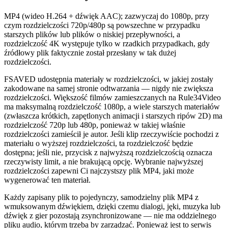
MP4 (wideo H.264 + dźwięk AAC); zazwyczaj do 1080p, przy
czym rozdzielczości 720p/480p są powszechne w przypadku
starszych plików lub plików o niskiej przepływności, a
rozdzielczość 4K występuje tylko w rzadkich przypadkach, gdy
źródłowy plik faktycznie został przesłany w tak dużej
rozdzielczości.
FSAVED udostępnia materiały w rozdzielczości, w jakiej zostały
zakodowane na samej stronie odtwarzania — nigdy nie zwiększa
rozdzielczości. Większość filmów zamieszczanych na Rule34Video
ma maksymalną rozdzielczość 1080p, a wiele starszych materiałów
(zwłaszcza krótkich, zapętlonych animacji i starszych ripów 2D) ma
rozdzielczość 720p lub 480p, ponieważ w takiej właśnie
rozdzielczości zamieścił je autor. Jeśli klip rzeczywiście pochodzi z
materiału o wyższej rozdzielczości, ta rozdzielczość będzie
dostępna; jeśli nie, przycisk z najwyższą rozdzielczością oznacza
rzeczywisty limit, a nie brakującą opcję. Wybranie najwyższej
rozdzielczości zapewni Ci najczystszy plik MP4, jaki może
wygenerować ten materiał.
Każdy zapisany plik to pojedynczy, samodzielny plik MP4 z
wmuksowanym dźwiękiem, dzięki czemu dialogi, jęki, muzyka lub
dźwięk z gier pozostają zsynchronizowane — nie ma oddzielnego
pliku audio, którym trzeba by zarządzać. Ponieważ jest to serwis