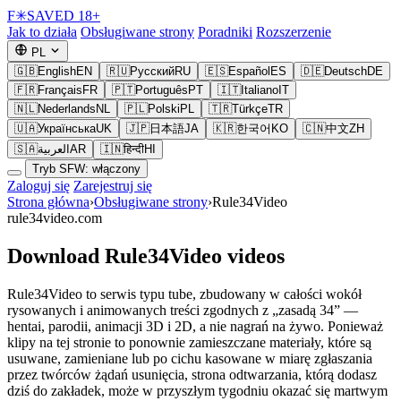
F
✳
SAVED
18+
Jak to działa
Obsługiwane strony
Poradniki
Rozszerzenie
PL
🇬🇧
English
EN
🇷🇺
Русский
RU
🇪🇸
Español
ES
🇩🇪
Deutsch
DE
🇫🇷
Français
FR
🇵🇹
Português
PT
🇮🇹
Italiano
IT
🇳🇱
Nederlands
NL
🇵🇱
Polski
PL
🇹🇷
Türkçe
TR
🇺🇦
Українська
UK
🇯🇵
日本語
JA
🇰🇷
한국어
KO
🇨🇳
中文
ZH
🇸🇦
العربية
AR
🇮🇳
हिन्दी
HI
Tryb SFW: włączony
Zaloguj się
Zarejestruj się
Strona główna
›
Obsługiwane strony
›
Rule34Video
rule34video.com
Download Rule34Video videos
Rule34Video to serwis typu tube, zbudowany w całości wokół
rysowanych i animowanych treści zgodnych z „zasadą 34” —
hentai, parodii, animacji 3D i 2D, a nie nagrań na żywo. Ponieważ
klipy na tej stronie to ponownie zamieszczane materiały, które są
usuwane, zamieniane lub po cichu kasowane w miarę zgłaszania
przez twórców żądań usunięcia, strona odtwarzania, którą dodasz
dziś do zakładek, może w przyszłym tygodniu okazać się martwym