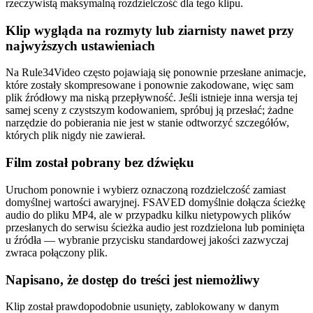
rzeczywistą maksymalną rozdzielczość dla tego klipu.
Klip wygląda na rozmyty lub ziarnisty nawet przy
najwyższych ustawieniach
Na Rule34Video często pojawiają się ponownie przesłane animacje,
które zostały skompresowane i ponownie zakodowane, więc sam
plik źródłowy ma niską przepływność. Jeśli istnieje inna wersja tej
samej sceny z czystszym kodowaniem, spróbuj ją przesłać; żadne
narzędzie do pobierania nie jest w stanie odtworzyć szczegółów,
których plik nigdy nie zawierał.
Film został pobrany bez dźwięku
Uruchom ponownie i wybierz oznaczoną rozdzielczość zamiast
domyślnej wartości awaryjnej. FSAVED domyślnie dołącza ścieżkę
audio do pliku MP4, ale w przypadku kilku nietypowych plików
przesłanych do serwisu ścieżka audio jest rozdzielona lub pominięta
u źródła — wybranie przycisku standardowej jakości zazwyczaj
zwraca połączony plik.
Napisano, że dostęp do treści jest niemożliwy
Klip został prawdopodobnie usunięty, zablokowany w danym