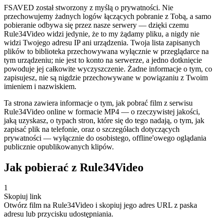
FSAVED został stworzony z myślą o prywatności. Nie
przechowujemy żadnych logów łączących pobranie z Tobą, a samo
pobieranie odbywa się przez nasze serwery — dzięki czemu
Rule34Video widzi jedynie, że to my żądamy pliku, a nigdy nie
widzi Twojego adresu IP ani urządzenia. Twoja lista zapisanych
plików to biblioteka przechowywana wyłącznie w przeglądarce na
tym urządzeniu; nie jest to konto na serwerze, a jedno dotknięcie
powoduje jej całkowite wyczyszczenie. Żadne informacje o tym, co
zapisujesz, nie są nigdzie przechowywane w powiązaniu z Twoim
imieniem i nazwiskiem.
Ta strona zawiera informacje o tym, jak pobrać film z serwisu
Rule34Video online w formacie MP4 — o rzeczywistej jakości,
jaką uzyskasz, o typach stron, które się do tego nadają, o tym, jak
zapisać plik na telefonie, oraz o szczegółach dotyczących
prywatności — wyłącznie do osobistego, offline'owego oglądania
publicznie opublikowanych klipów.
Jak pobierać z Rule34Video
1
Skopiuj link
Otwórz film na Rule34Video i skopiuj jego adres URL z paska
adresu lub przycisku udostępniania.