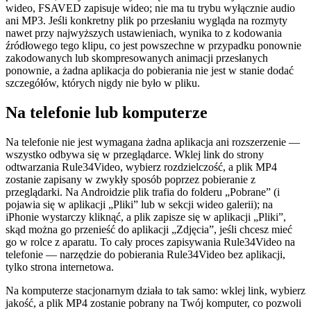
wideo, FSAVED zapisuje wideo; nie ma tu trybu wyłącznie audio
ani MP3. Jeśli konkretny plik po przesłaniu wygląda na rozmyty
nawet przy najwyższych ustawieniach, wynika to z kodowania
źródłowego tego klipu, co jest powszechne w przypadku ponownie
zakodowanych lub skompresowanych animacji przesłanych
ponownie, a żadna aplikacja do pobierania nie jest w stanie dodać
szczegółów, których nigdy nie było w pliku.
Na telefonie lub komputerze
Na telefonie nie jest wymagana żadna aplikacja ani rozszerzenie —
wszystko odbywa się w przeglądarce. Wklej link do strony
odtwarzania Rule34Video, wybierz rozdzielczość, a plik MP4
zostanie zapisany w zwykły sposób poprzez pobieranie z
przeglądarki. Na Androidzie plik trafia do folderu „Pobrane” (i
pojawia się w aplikacji „Pliki” lub w sekcji wideo galerii); na
iPhonie wystarczy kliknąć, a plik zapisze się w aplikacji „Pliki”,
skąd można go przenieść do aplikacji „Zdjęcia”, jeśli chcesz mieć
go w rolce z aparatu. To cały proces zapisywania Rule34Video na
telefonie — narzędzie do pobierania Rule34Video bez aplikacji,
tylko strona internetowa.
Na komputerze stacjonarnym działa to tak samo: wklej link, wybierz
jakość, a plik MP4 zostanie pobrany na Twój komputer, co pozwoli