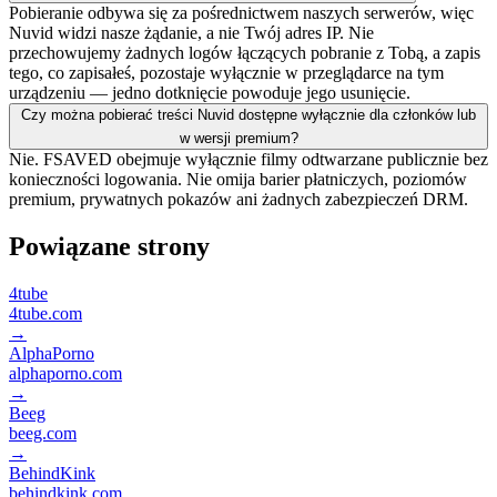
Pobieranie odbywa się za pośrednictwem naszych serwerów, więc
Nuvid widzi nasze żądanie, a nie Twój adres IP. Nie
przechowujemy żadnych logów łączących pobranie z Tobą, a zapis
tego, co zapisałeś, pozostaje wyłącznie w przeglądarce na tym
urządzeniu — jedno dotknięcie powoduje jego usunięcie.
Czy można pobierać treści Nuvid dostępne wyłącznie dla członków lub
w wersji premium?
Nie. FSAVED obejmuje wyłącznie filmy odtwarzane publicznie bez
konieczności logowania. Nie omija barier płatniczych, poziomów
premium, prywatnych pokazów ani żadnych zabezpieczeń DRM.
Powiązane strony
4tube
4tube.com
→
AlphaPorno
alphaporno.com
→
Beeg
beeg.com
→
BehindKink
behindkink.com