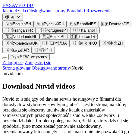
F
✳
SAVED
18+
Jak to działa
Obsługiwane strony
Poradniki
Rozszerzenie
PL
🇬🇧
English
EN
🇷🇺
Русский
RU
🇪🇸
Español
ES
🇩🇪
Deutsch
DE
🇫🇷
Français
FR
🇵🇹
Português
PT
🇮🇹
Italiano
IT
🇳🇱
Nederlands
NL
🇵🇱
Polski
PL
🇹🇷
Türkçe
TR
🇺🇦
Українська
UK
🇯🇵
日本語
JA
🇰🇷
한국어
KO
🇨🇳
中文
ZH
🇸🇦
العربية
AR
🇮🇳
हिन्दी
HI
Tryb SFW: włączony
Zaloguj się
Zarejestruj się
Strona główna
›
Obsługiwane strony
›
Nuvid
nuvid.com
Download Nuvid videos
Nuvid to istniejący od dawna serwis hostingowy z filmami dla
dorosłych w stylu serwisów typu „tube” – jest to strona, na której
przegląda się obszerny archiwalny katalog materiałów
zamieszczonych przez społeczność i studia, klika „odtwórz” i
przechodzi dalej. Problem polega na tym, że klip, który dziś Ci się
spodobał, jutro może zostać ponownie zakodowany,
przemianowany lub usunięty — a nic na stronie nie pozwala Ci go