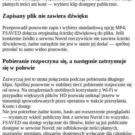
płatnych treści ani kont — wybierz klip dostępny publicznie.
Zapisany plik nie zawiera dźwięku
Przeprowadź ponownie zapis i wybierz standardową opcję MP4;
FSAVED dołącza oryginalną ścieżkę dźwiękową do pliku. Jeśli
konkretne źródło z serwisu Nuvid rzeczywiście nie zawiera ścieżki
dźwiękowej, żadne narzędzie nie jest w stanie jej dodać — spróbuj
przesłać to samo wideo ponownie.
Pobieranie rozpoczyna się, a następnie zatrzymuje
się w połowie
Zazwyczaj jest to utrata połączenia podczas pobierania długiego
klipu. Spróbuj ponownie w stabilnej sieci; pobieranie rozpocznie się
od nowa. Na urządzeniach mobilnych korzystanie z Wi-Fi w
przypadku większych plików HD pozwala uniknąć przerw w
transmisji spowodowanych przez operatora w trakcie przesyłania.
Konto i dostęp
Nie jest potrzebne żadne konto, hasło ani rozszerzenie przeglądarki
— wystarczy wkleić publiczny link z serwisu Nuvid i to wszystko.
FSAVED ma dostęp wyłącznie do filmów, które są już publicznie
dostępne w serwisie Nuvid; nie odblokowuje treści płatnych,
poziomów premium, obszarów dostępnych wyłącznie dla członków,