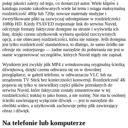
pułap jakości zależy od tego, co dostarczył autor. Wiele klipów z
katalogu zostało zakodowanych wiele lat temu i osiąga maksymalną
rozdzielczość 480p lub 720p; nowsze materiały studyjne i
zweryfikowane pliki są zazwyczaj udostępniane w rozdzielczości
1080p HD. Kiedy FSAVED rozpoznaje link do serwisu Nuvid,
odczytuje formaty faktycznie dostępne na stronie i wyświetla ich
listę, dzięki czemu użytkownik wybiera spośród rzeczywistych
opcji, a nie obiecanej rozdzielczości, która nie istnieje. Jeśli dostępna
jest tylko rozdzielczość standardowa, to dlatego, że samo źródło nie
oferuje nic ostrzejszego — żadne narzędzie do pobierania nie jest w
stanie wygenerować szczegółów, których Nuvid nigdy nie zapisał.
Wynikiem jest zwykły plik MP4 z wmuksowaną oryginalną ścieżką
dźwiękową, dzięki czemu odtwarza się on w dowolnej
przeglądarce, w galerii telefonu, w odtwarzaczu VLC lub na
urządzeniu TV Stick bez konieczności konwersji. Rozdzielczość 4K
pojawia się tylko w niewielkiej części plików przesłanych do
serwisu Nuvid, które faktycznie zostały zmasterowane w tej
rozdzielczości; traktuj to jako bonus, a nie normę. Nie ma tu osobnej
ścieżki zawierającej wyłącznie dźwięk — jest to narzędzie do
obróbki wideo, a użytkownik zachowuje pełny plik zawierający
obraz i dźwięk.
Na telefonie lub komputerze