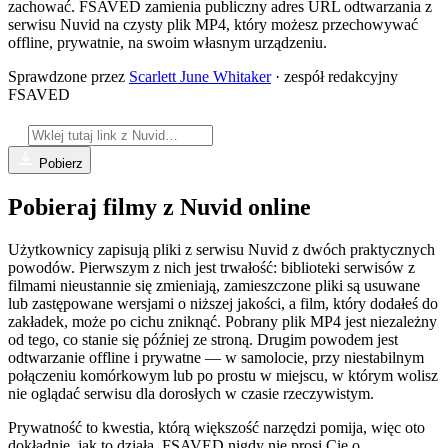
zachować. FSAVED zamienia publiczny adres URL odtwarzania z
serwisu Nuvid na czysty plik MP4, który możesz przechowywać
offline, prywatnie, na swoim własnym urządzeniu.
Sprawdzone przez
Scarlett June Whitaker
· zespół redakcyjny
FSAVED
Pobierz
Pobieraj filmy z Nuvid online
Użytkownicy zapisują pliki z serwisu Nuvid z dwóch praktycznych
powodów. Pierwszym z nich jest trwałość: biblioteki serwisów z
filmami nieustannie się zmieniają, zamieszczone pliki są usuwane
lub zastępowane wersjami o niższej jakości, a film, który dodałeś do
zakładek, może po cichu zniknąć. Pobrany plik MP4 jest niezależny
od tego, co stanie się później ze stroną. Drugim powodem jest
odtwarzanie offline i prywatne — w samolocie, przy niestabilnym
połączeniu komórkowym lub po prostu w miejscu, w którym wolisz
nie oglądać serwisu dla dorosłych w czasie rzeczywistym.
Prywatność to kwestia, którą większość narzędzi pomija, więc oto
dokładnie, jak to działa. FSAVED nigdy nie prosi Cię o