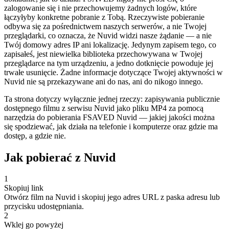
zalogowanie się i nie przechowujemy żadnych logów, które
łączyłyby konkretne pobranie z Tobą. Rzeczywiste pobieranie
odbywa się za pośrednictwem naszych serwerów, a nie Twojej
przeglądarki, co oznacza, że Nuvid widzi nasze żądanie — a nie
Twój domowy adres IP ani lokalizację. Jedynym zapisem tego, co
zapisałeś, jest niewielka biblioteka przechowywana w Twojej
przeglądarce na tym urządzeniu, a jedno dotknięcie powoduje jej
trwałe usunięcie. Żadne informacje dotyczące Twojej aktywności w
Nuvid nie są przekazywane ani do nas, ani do nikogo innego.
Ta strona dotyczy wyłącznie jednej rzeczy: zapisywania publicznie
dostępnego filmu z serwisu Nuvid jako pliku MP4 za pomocą
narzędzia do pobierania FSAVED Nuvid — jakiej jakości można
się spodziewać, jak działa na telefonie i komputerze oraz gdzie ma
dostęp, a gdzie nie.
Jak pobierać z Nuvid
1
Skopiuj link
Otwórz film na Nuvid i skopiuj jego adres URL z paska adresu lub
przycisku udostępniania.
2
Wklej go powyżej