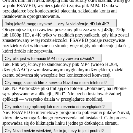
Otwórz film na Nuvid, skopiuj link do strony odtwarzania, wklej go
w polu FSAVED, wybierz jakość i zapisz plik MP4. Działa w
przeglądarce bez konieczności płacenia, zakładania konta ani
instalowania oprogramowania.
Jaką jakość mogę uzyskać — czy Nuvid oferuje HD lub 4K?
Otrzymujesz to, co zawiera przesłany plik: zazwyczaj 480p, 720p
lub 1080p HD, a 4K tylko w rzadkich przypadkach, gdy klip został
zmasterowany w tej rozdzielczości. FSAVED podaje rzeczywiste
rozdzielczości widoczne na stronie, więc nigdy nie obiecuje jakości,
której źródło nie zapewnia.
Czy plik jest w formacie MP4 i czy zawiera dźwięk?
Tak. Plik wyjściowy to standardowy plik MP4 (wideo H.264,
dźwięk AAC) z wmuksowanym oryginalnym dźwiękiem, dzięki
czemu odtwarza się wszędzie bez konieczności konwersji.
Czy mogę zapisać film z serwisu Nuvid na moim telefonie?
Tak. Na Androidzie pliki trafiają do folderu „Pobrane”; na iPhonie
są zapisywane w aplikacji „Pliki”. Nie trzeba instalować żadnej
aplikacji — wszystko działa w przeglądarce mobilnej.
Czy potrzebuję aplikacji lub rozszerzenia do przeglądarki?
Nie. FSAVED to internetowy program do pobierania plików Nuvid,
który nie wymaga żadnego rozszerzenia ani instalacji. Cały proces
sprowadza się do kliknięcia linku i jednego dotknięcia ekranu.
Czy Nuvid będzie wiedzieć, że to ja, i czy to jest poufne?