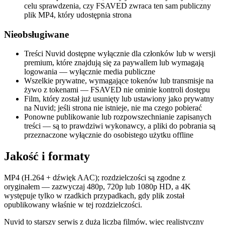
celu sprawdzenia, czy FSAVED zwraca ten sam publiczny
plik MP4, który udostępnia strona
Nieobsługiwane
Treści Nuvid dostępne wyłącznie dla członków lub w wersji
premium, które znajdują się za paywallem lub wymagają
logowania — wyłącznie media publiczne
Wszelkie prywatne, wymagające tokenów lub transmisje na
żywo z tokenami — FSAVED nie ominie kontroli dostępu
Film, który został już usunięty lub ustawiony jako prywatny
na Nuvid; jeśli strona nie istnieje, nie ma czego pobierać
Ponowne publikowanie lub rozpowszechnianie zapisanych
treści — są to prawdziwi wykonawcy, a pliki do pobrania są
przeznaczone wyłącznie do osobistego użytku offline
Jakość i formaty
MP4 (H.264 + dźwięk AAC); rozdzielczości są zgodne z
oryginałem — zazwyczaj 480p, 720p lub 1080p HD, a 4K
występuje tylko w rzadkich przypadkach, gdy plik został
opublikowany właśnie w tej rozdzielczości.
Nuvid to starszy serwis z dużą liczbą filmów, więc realistyczny