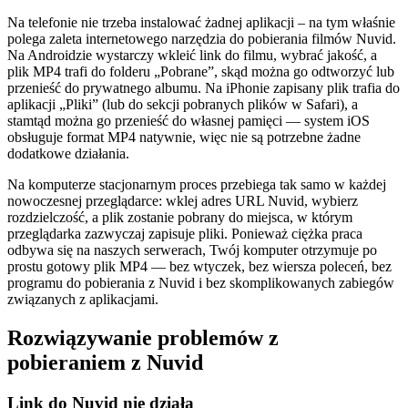
Na telefonie nie trzeba instalować żadnej aplikacji – na tym właśnie
polega zaleta internetowego narzędzia do pobierania filmów Nuvid.
Na Androidzie wystarczy wkleić link do filmu, wybrać jakość, a
plik MP4 trafi do folderu „Pobrane”, skąd można go odtworzyć lub
przenieść do prywatnego albumu. Na iPhonie zapisany plik trafia do
aplikacji „Pliki” (lub do sekcji pobranych plików w Safari), a
stamtąd można go przenieść do własnej pamięci — system iOS
obsługuje format MP4 natywnie, więc nie są potrzebne żadne
dodatkowe działania.
Na komputerze stacjonarnym proces przebiega tak samo w każdej
nowoczesnej przeglądarce: wklej adres URL Nuvid, wybierz
rozdzielczość, a plik zostanie pobrany do miejsca, w którym
przeglądarka zazwyczaj zapisuje pliki. Ponieważ ciężka praca
odbywa się na naszych serwerach, Twój komputer otrzymuje po
prostu gotowy plik MP4 — bez wtyczek, bez wiersza poleceń, bez
programu do pobierania z Nuvid i bez skomplikowanych zabiegów
związanych z aplikacjami.
Rozwiązywanie problemów z
pobieraniem z Nuvid
Link do Nuvid nie działa