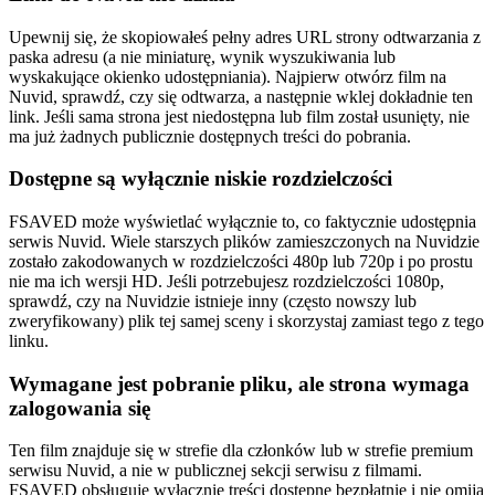
Upewnij się, że skopiowałeś pełny adres URL strony odtwarzania z
paska adresu (a nie miniaturę, wynik wyszukiwania lub
wyskakujące okienko udostępniania). Najpierw otwórz film na
Nuvid, sprawdź, czy się odtwarza, a następnie wklej dokładnie ten
link. Jeśli sama strona jest niedostępna lub film został usunięty, nie
ma już żadnych publicznie dostępnych treści do pobrania.
Dostępne są wyłącznie niskie rozdzielczości
FSAVED może wyświetlać wyłącznie to, co faktycznie udostępnia
serwis Nuvid. Wiele starszych plików zamieszczonych na Nuvidzie
zostało zakodowanych w rozdzielczości 480p lub 720p i po prostu
nie ma ich wersji HD. Jeśli potrzebujesz rozdzielczości 1080p,
sprawdź, czy na Nuvidzie istnieje inny (często nowszy lub
zweryfikowany) plik tej samej sceny i skorzystaj zamiast tego z tego
linku.
Wymagane jest pobranie pliku, ale strona wymaga
zalogowania się
Ten film znajduje się w strefie dla członków lub w strefie premium
serwisu Nuvid, a nie w publicznej sekcji serwisu z filmami.
FSAVED obsługuje wyłącznie treści dostępne bezpłatnie i nie omija