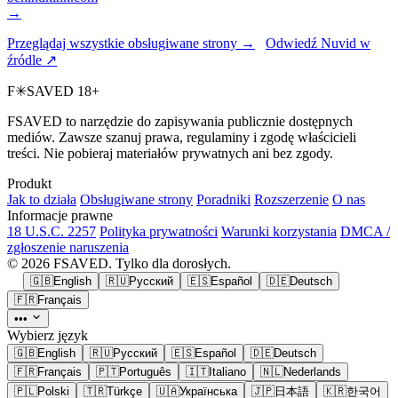
→
Przeglądaj wszystkie obsługiwane strony →
Odwiedź Nuvid w
źródle ↗
F
✳
SAVED
18+
FSAVED to narzędzie do zapisywania publicznie dostępnych
mediów. Zawsze szanuj prawa, regulaminy i zgodę właścicieli
treści. Nie pobieraj materiałów prywatnych ani bez zgody.
Produkt
Jak to działa
Obsługiwane strony
Poradniki
Rozszerzenie
O nas
Informacje prawne
18 U.S.C. 2257
Polityka prywatności
Warunki korzystania
DMCA /
zgłoszenie naruszenia
© 2026 FSAVED. Tylko dla dorosłych.
🇬🇧
English
🇷🇺
Русский
🇪🇸
Español
🇩🇪
Deutsch
🇫🇷
Français
•••
Wybierz język
🇬🇧
English
🇷🇺
Русский
🇪🇸
Español
🇩🇪
Deutsch
🇫🇷
Français
🇵🇹
Português
🇮🇹
Italiano
🇳🇱
Nederlands
🇵🇱
Polski
🇹🇷
Türkçe
🇺🇦
Українська
🇯🇵
日本語
🇰🇷
한국어