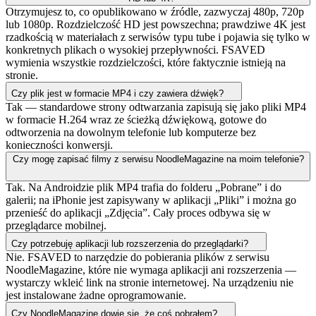
Otrzymujesz to, co opublikowano w źródle, zazwyczaj 480p, 720p
lub 1080p. Rozdzielczość HD jest powszechna; prawdziwe 4K jest
rzadkością w materiałach z serwisów typu tube i pojawia się tylko w
konkretnych plikach o wysokiej przepływności. FSAVED
wymienia wszystkie rozdzielczości, które faktycznie istnieją na
stronie.
Czy plik jest w formacie MP4 i czy zawiera dźwięk?
Tak — standardowe strony odtwarzania zapisują się jako pliki MP4
w formacie H.264 wraz ze ścieżką dźwiękową, gotowe do
odtworzenia na dowolnym telefonie lub komputerze bez
konieczności konwersji.
Czy mogę zapisać filmy z serwisu NoodleMagazine na moim telefonie?
Tak. Na Androidzie plik MP4 trafia do folderu „Pobrane” i do
galerii; na iPhonie jest zapisywany w aplikacji „Pliki” i można go
przenieść do aplikacji „Zdjęcia”. Cały proces odbywa się w
przeglądarce mobilnej.
Czy potrzebuję aplikacji lub rozszerzenia do przeglądarki?
Nie. FSAVED to narzędzie do pobierania plików z serwisu
NoodleMagazine, które nie wymaga aplikacji ani rozszerzenia —
wystarczy wkleić link na stronie internetowej. Na urządzeniu nie
jest instalowane żadne oprogramowanie.
Czy NoodleMagazine dowie się, że coś pobrałem?