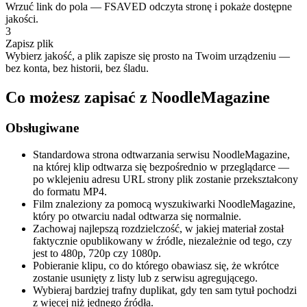
Wrzuć link do pola — FSAVED odczyta stronę i pokaże dostępne
jakości.
3
Zapisz plik
Wybierz jakość, a plik zapisze się prosto na Twoim urządzeniu —
bez konta, bez historii, bez śladu.
Co możesz zapisać z NoodleMagazine
Obsługiwane
Standardowa strona odtwarzania serwisu NoodleMagazine,
na której klip odtwarza się bezpośrednio w przeglądarce —
po wklejeniu adresu URL strony plik zostanie przekształcony
do formatu MP4.
Film znaleziony za pomocą wyszukiwarki NoodleMagazine,
który po otwarciu nadal odtwarza się normalnie.
Zachowaj najlepszą rozdzielczość, w jakiej materiał został
faktycznie opublikowany w źródle, niezależnie od tego, czy
jest to 480p, 720p czy 1080p.
Pobieranie klipu, co do którego obawiasz się, że wkrótce
zostanie usunięty z listy lub z serwisu agregującego.
Wybieraj bardziej trafny duplikat, gdy ten sam tytuł pochodzi
z więcej niż jednego źródła.