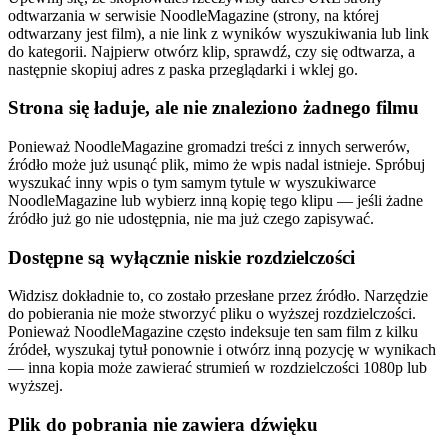
odtwarzania w serwisie NoodleMagazine (strony, na której
odtwarzany jest film), a nie link z wyników wyszukiwania lub link
do kategorii. Najpierw otwórz klip, sprawdź, czy się odtwarza, a
następnie skopiuj adres z paska przeglądarki i wklej go.
Strona się ładuje, ale nie znaleziono żadnego filmu
Ponieważ NoodleMagazine gromadzi treści z innych serwerów,
źródło może już usunąć plik, mimo że wpis nadal istnieje. Spróbuj
wyszukać inny wpis o tym samym tytule w wyszukiwarce
NoodleMagazine lub wybierz inną kopię tego klipu — jeśli żadne
źródło już go nie udostępnia, nie ma już czego zapisywać.
Dostępne są wyłącznie niskie rozdzielczości
Widzisz dokładnie to, co zostało przesłane przez źródło. Narzędzie
do pobierania nie może stworzyć pliku o wyższej rozdzielczości.
Ponieważ NoodleMagazine często indeksuje ten sam film z kilku
źródeł, wyszukaj tytuł ponownie i otwórz inną pozycję w wynikach
— inna kopia może zawierać strumień w rozdzielczości 1080p lub
wyższej.
Plik do pobrania nie zawiera dźwięku