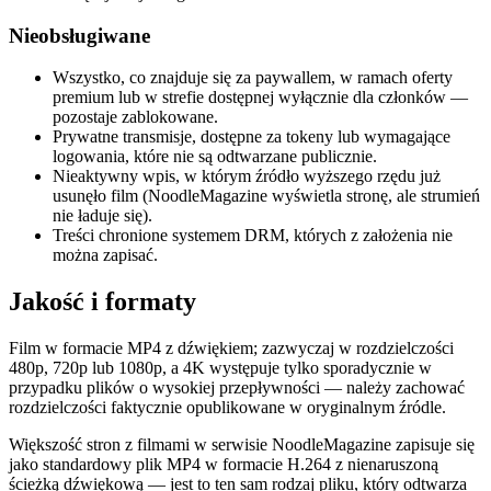
Nieobsługiwane
Wszystko, co znajduje się za paywallem, w ramach oferty
premium lub w strefie dostępnej wyłącznie dla członków —
pozostaje zablokowane.
Prywatne transmisje, dostępne za tokeny lub wymagające
logowania, które nie są odtwarzane publicznie.
Nieaktywny wpis, w którym źródło wyższego rzędu już
usunęło film (NoodleMagazine wyświetla stronę, ale strumień
nie ładuje się).
Treści chronione systemem DRM, których z założenia nie
można zapisać.
Jakość i formaty
Film w formacie MP4 z dźwiękiem; zazwyczaj w rozdzielczości
480p, 720p lub 1080p, a 4K występuje tylko sporadycznie w
przypadku plików o wysokiej przepływności — należy zachować
rozdzielczości faktycznie opublikowane w oryginalnym źródle.
Większość stron z filmami w serwisie NoodleMagazine zapisuje się
jako standardowy plik MP4 w formacie H.264 z nienaruszoną
ścieżką dźwiękową — jest to ten sam rodzaj pliku, który odtwarza