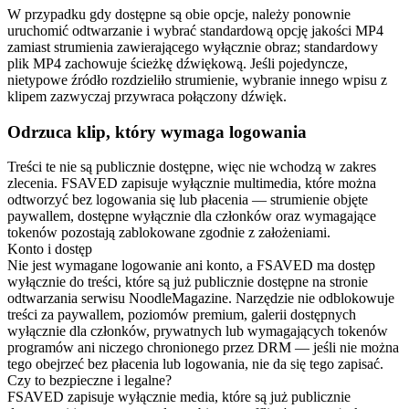
W przypadku gdy dostępne są obie opcje, należy ponownie
uruchomić odtwarzanie i wybrać standardową opcję jakości MP4
zamiast strumienia zawierającego wyłącznie obraz; standardowy
plik MP4 zachowuje ścieżkę dźwiękową. Jeśli pojedyncze,
nietypowe źródło rozdzieliło strumienie, wybranie innego wpisu z
klipem zazwyczaj przywraca połączony dźwięk.
Odrzuca klip, który wymaga logowania
Treści te nie są publicznie dostępne, więc nie wchodzą w zakres
zlecenia. FSAVED zapisuje wyłącznie multimedia, które można
odtworzyć bez logowania się lub płacenia — strumienie objęte
paywallem, dostępne wyłącznie dla członków oraz wymagające
tokenów pozostają zablokowane zgodnie z założeniami.
Konto i dostęp
Nie jest wymagane logowanie ani konto, a FSAVED ma dostęp
wyłącznie do treści, które są już publicznie dostępne na stronie
odtwarzania serwisu NoodleMagazine. Narzędzie nie odblokowuje
treści za paywallem, poziomów premium, galerii dostępnych
wyłącznie dla członków, prywatnych lub wymagających tokenów
programów ani niczego chronionego przez DRM — jeśli nie można
tego obejrzeć bez płacenia lub logowania, nie da się tego zapisać.
Czy to bezpieczne i legalne?
FSAVED zapisuje wyłącznie media, które są już publicznie