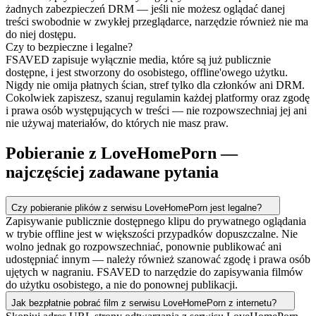
żadnych zabezpieczeń DRM — jeśli nie możesz oglądać danej
treści swobodnie w zwykłej przeglądarce, narzędzie również nie ma
do niej dostępu.
Czy to bezpieczne i legalne?
FSAVED zapisuje wyłącznie media, które są już publicznie
dostępne, i jest stworzony do osobistego, offline'owego użytku.
Nigdy nie omija płatnych ścian, stref tylko dla członków ani DRM.
Cokolwiek zapiszesz, szanuj regulamin każdej platformy oraz zgodę
i prawa osób występujących w treści — nie rozpowszechniaj jej ani
nie używaj materiałów, do których nie masz praw.
Pobieranie z LoveHomePorn —
najczęściej zadawane pytania
Czy pobieranie plików z serwisu LoveHomePorn jest legalne?
Zapisywanie publicznie dostępnego klipu do prywatnego oglądania
w trybie offline jest w większości przypadków dopuszczalne. Nie
wolno jednak go rozpowszechniać, ponownie publikować ani
udostępniać innym — należy również szanować zgodę i prawa osób
ujętych w nagraniu. FSAVED to narzędzie do zapisywania filmów
do użytku osobistego, a nie do ponownej publikacji.
Jak bezpłatnie pobrać film z serwisu LoveHomePorn z internetu?