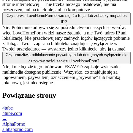
stronie internetowej — nie trzeba niczego instalować, nie ma
rozszerzeń, ani na telefonie, ani na komputerze.
Czy serwis LoveHomePorn dowie się, że to ja, lub zobaczy mój adres
IP?
Nie. Pobieranie odbywa się za pośrednictwem naszych serwerów,
więc LoveHomePorn widzi nasze żądanie, a nie Twój adres IP ani
lokalizację. Nie przechowujemy żadnych logów łączących pobranie
z Tobą, a Twoja zapisana biblioteka znajduje się wyłącznie w
Twojej przeglądarce — wystarczy jedno kliknięcie, aby ją usunąć.
Czy umożliwia odblokowanie prywatnych lub dostępnych wyłącznie dla
członków treści serwisu LoveHomePorn?
Nie, i nie będzie tego próbować. FSAVED zapisuje wyłącznie
multimedia dostępne publicznie. Wszystko, co znajduje się za
logowaniem, paywallem, oznaczeniem „prywatne” lub bramką
tokenową, jest niedostępne.
Powiązane strony
4tube
4tube.com
→
AlphaPorno
alphaporno.com