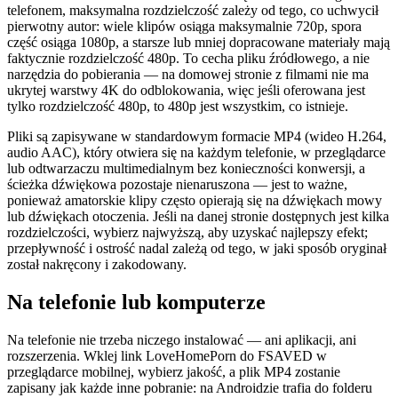
telefonem, maksymalna rozdzielczość zależy od tego, co uchwycił
pierwotny autor: wiele klipów osiąga maksymalnie 720p, spora
część osiąga 1080p, a starsze lub mniej dopracowane materiały mają
faktycznie rozdzielczość 480p. To cecha pliku źródłowego, a nie
narzędzia do pobierania — na domowej stronie z filmami nie ma
ukrytej warstwy 4K do odblokowania, więc jeśli oferowana jest
tylko rozdzielczość 480p, to 480p jest wszystkim, co istnieje.
Pliki są zapisywane w standardowym formacie MP4 (wideo H.264,
audio AAC), który otwiera się na każdym telefonie, w przeglądarce
lub odtwarzaczu multimedialnym bez konieczności konwersji, a
ścieżka dźwiękowa pozostaje nienaruszona — jest to ważne,
ponieważ amatorskie klipy często opierają się na dźwiękach mowy
lub dźwiękach otoczenia. Jeśli na danej stronie dostępnych jest kilka
rozdzielczości, wybierz najwyższą, aby uzyskać najlepszy efekt;
przepływność i ostrość nadal zależą od tego, w jaki sposób oryginał
został nakręcony i zakodowany.
Na telefonie lub komputerze
Na telefonie nie trzeba niczego instalować — ani aplikacji, ani
rozszerzenia. Wklej link LoveHomePorn do FSAVED w
przeglądarce mobilnej, wybierz jakość, a plik MP4 zostanie
zapisany jak każde inne pobranie: na Androidzie trafia do folderu