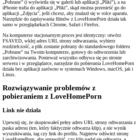
„Pobrane” (i wyświetla się w galerii lub aplikacji „Pliki”), a na
iPhonie trafia do aplikacji „Pliki”, skąd można przenieść go do
aplikacji „Zdjęcia”, jeśli chcesz, aby znalazł się w rolce aparatu.
Narzędzie do zapisywania filmów z LoveHomePorn działa tak
samo w przeglądarkach Chrome, Safari i Firefox.
Na komputerze stacjonarnym proces jest identyczny: otwórz
FSAVED, wklej adres URL strony odtwarzania, wybierz
rozdzielczość, a plik zostanie pobrany do standardowego folderu
„Pobrane” na Twoim komputerze, gotowy do odtworzenia lub
zarchiwizowania. Ponieważ wszystko odbywa się po stronie
serwera i w przeglądarce, narzędzie do pobierania LoveHomePorn
działa bez aplikacji zarówno w systemach Windows, macOS, jak i
Linux.
Rozwiązywanie problemów z
pobieraniem z LoveHomePorn
Link nie działa
Upewnij się, że skopiowałeś pełny adres URL strony odtwarzania z
paska adresu (ten, który faktycznie odtwarza klip), a nie wynik
wyszukiwania, tag czy link do profilu. Najpierw odśwież stronę
LoveHomePorn, aby sprawdzić, czy klip nadal się odtwarza, a