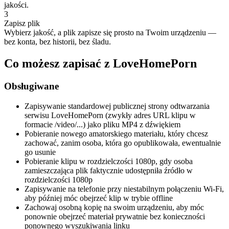
jakości.
3
Zapisz plik
Wybierz jakość, a plik zapisze się prosto na Twoim urządzeniu —
bez konta, bez historii, bez śladu.
Co możesz zapisać z LoveHomePorn
Obsługiwane
Zapisywanie standardowej publicznej strony odtwarzania
serwisu LoveHomePorn (zwykły adres URL klipu w
formacie /video/...) jako pliku MP4 z dźwiękiem
Pobieranie nowego amatorskiego materiału, który chcesz
zachować, zanim osoba, która go opublikowała, ewentualnie
go usunie
Pobieranie klipu w rozdzielczości 1080p, gdy osoba
zamieszczająca plik faktycznie udostępniła źródło w
rozdzielczości 1080p
Zapisywanie na telefonie przy niestabilnym połączeniu Wi-Fi,
aby później móc obejrzeć klip w trybie offline
Zachowaj osobną kopię na swoim urządzeniu, aby móc
ponownie obejrzeć materiał prywatnie bez konieczności
ponownego wyszukiwania linku