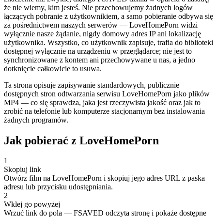
że nie wiemy, kim jesteś. Nie przechowujemy żadnych logów
łączących pobranie z użytkownikiem, a samo pobieranie odbywa się
za pośrednictwem naszych serwerów — LoveHomePorn widzi
wyłącznie nasze żądanie, nigdy domowy adres IP ani lokalizację
użytkownika. Wszystko, co użytkownik zapisuje, trafia do biblioteki
dostępnej wyłącznie na urządzeniu w przeglądarce; nie jest to
synchronizowane z kontem ani przechowywane u nas, a jedno
dotknięcie całkowicie to usuwa.
Ta strona opisuje zapisywanie standardowych, publicznie
dostępnych stron odtwarzania serwisu LoveHomePorn jako plików
MP4 — co się sprawdza, jaka jest rzeczywista jakość oraz jak to
zrobić na telefonie lub komputerze stacjonarnym bez instalowania
żadnych programów.
Jak pobierać z LoveHomePorn
1
Skopiuj link
Otwórz film na LoveHomePorn i skopiuj jego adres URL z paska
adresu lub przycisku udostępniania.
2
Wklej go powyżej
Wrzuć link do pola — FSAVED odczyta stronę i pokaże dostępne