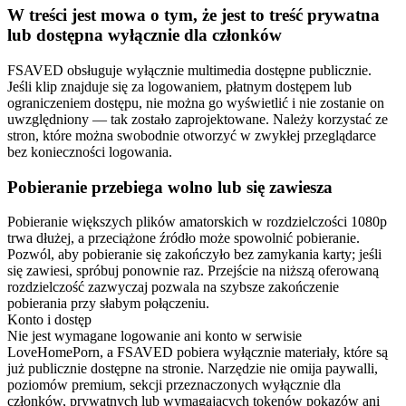
W treści jest mowa o tym, że jest to treść prywatna
lub dostępna wyłącznie dla członków
FSAVED obsługuje wyłącznie multimedia dostępne publicznie.
Jeśli klip znajduje się za logowaniem, płatnym dostępem lub
ograniczeniem dostępu, nie można go wyświetlić i nie zostanie on
uwzględniony — tak zostało zaprojektowane. Należy korzystać ze
stron, które można swobodnie otworzyć w zwykłej przeglądarce
bez konieczności logowania.
Pobieranie przebiega wolno lub się zawiesza
Pobieranie większych plików amatorskich w rozdzielczości 1080p
trwa dłużej, a przeciążone źródło może spowolnić pobieranie.
Pozwól, aby pobieranie się zakończyło bez zamykania karty; jeśli
się zawiesi, spróbuj ponownie raz. Przejście na niższą oferowaną
rozdzielczość zazwyczaj pozwala na szybsze zakończenie
pobierania przy słabym połączeniu.
Konto i dostęp
Nie jest wymagane logowanie ani konto w serwisie
LoveHomePorn, a FSAVED pobiera wyłącznie materiały, które są
już publicznie dostępne na stronie. Narzędzie nie omija paywalli,
poziomów premium, sekcji przeznaczonych wyłącznie dla
członków, prywatnych lub wymagających tokenów pokazów ani