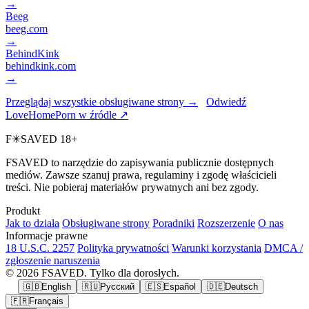
→
Beeg
beeg.com
→
BehindKink
behindkink.com
→
Przeglądaj wszystkie obsługiwane strony →
Odwiedź
LoveHomePorn w źródle ↗
F
✳
SAVED
18+
FSAVED to narzędzie do zapisywania publicznie dostępnych
mediów. Zawsze szanuj prawa, regulaminy i zgodę właścicieli
treści. Nie pobieraj materiałów prywatnych ani bez zgody.
Produkt
Jak to działa
Obsługiwane strony
Poradniki
Rozszerzenie
O nas
Informacje prawne
18 U.S.C. 2257
Polityka prywatności
Warunki korzystania
DMCA /
zgłoszenie naruszenia
© 2026 FSAVED. Tylko dla dorosłych.
🇬🇧
English
🇷🇺
Русский
🇪🇸
Español
🇩🇪
Deutsch
🇫🇷
Français