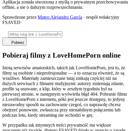
Aplikacja została stworzona z myślą o prywatnym przechowywaniu
offline, a nie o dalszym rozpowszechnianiu.
Sprawdzone przez
Mateo Alejandro García
· zespół redakcyjny
FSAVED
Pobierz
Pobieraj filmy z LoveHomePorn online
Istotą serwisów amatorskich, takich jak LoveHomePorn, jest to, że
filmy są osobiste i nieprofesjonalne — a to oznacza również, że są
wrażliwe. Materiały zamieszczane tutaj znikają częściej niż na
dużych serwisach z filmami studyjnymi: autorzy zmieniają zdanie,
profile są usuwane, a klip, który w zeszłym tygodniu był na
pierwszej stronie, w następnym wyświetla błąd 404. Pobranie filmu
z LoveHomePorn z internetu, póki jest jeszcze dostępny, to jedyny
niezawodny sposób na zachowanie czegoś, co naprawdę chcesz
obejrzeć ponownie, zwłaszcza przy niestabilnym połączeniu lub
podczas lotu, kiedy streaming nie wchodzi w grę.
W przypadku tak intymnych treści prywatność ma większe
znaczenie niż zwykle, dlatego FSAVED działa w oparciu o zasadę,