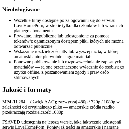
Nieobsługiwane
Wszelkie filmy dostępne po zalogowaniu się do serwisu
LoveHomePorn, w strefie tylko dla członków lub w ramach
płatnego abonamentu
Prywatne, niepubliczne lub udostępnione za pomocą
tokenów/z ograniczonym dostępem pliki, których nie można
odtwarzać publicznie
Wskazanie rozdzielczości 4K lub wyższej niż ta, w której
amatorski autor pierwotnie nagrał materiał
Ponowne publikowanie lub rozpowszechnianie zapisanych
materiałów — są one przeznaczone wyłącznie do osobistego
użytku offline, z poszanowaniem zgody i praw osób
sfilmowanych
Jakość i formaty
MP4 (H.264 + dźwięk AAC); zazwyczaj 480p / 720p / 1080p w
zależności od oryginalnego pliku — amatorskie źródła rzadko
przekraczają rozdzielczość 1080p.
FSAVED udostępnia najlepszą wersję, jaką faktycznie udostępnił
serwis LoveHomePorn. Ponieważ treści są amatorskie i nagrane