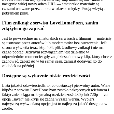
następnie wklej nowy adres URL — amatorskie materiały są
czasami usuwane przez autora w okresie między Twoją wizytą a
pobraniem pliku.
Film zniknął z serwisu LoveHomePorn, zanim
zdążyłem go zapisać
Jest to powszechne na amatorskich serwisach z filmami — materiały
są usuwane przez autorów lub moderatorów bez ostrzeżenia. Jeśli
strona wyświetla teraz błąd 404, plik źródłowy zniknął i nie ma
czego pobrać. Jedynym rozwiązaniem jest działanie w
odpowiednim momencie: gdy znajdziesz domowy klip, który chcesz
zachować, zapisz go w tej samej sesji, zamiast dodawać go do
zakładek na później.
Dostępne są wyłącznie niskie rozdzielczości
Lista jakości odzwierciedla to, co dostarczył pierwotny autor. Wiele
klipów z serwisu LoveHomePorn zostało nakręconych telefonem i
faktycznie osiąga maksymalną rozdzielczość 480p lub 720p — za
opcją „saver” nie kryje się żadna wyższa wersja. Wybierz
najwyższą wyświetlaną opcję; jest to najlepsza jakość dostępna w
źródle.