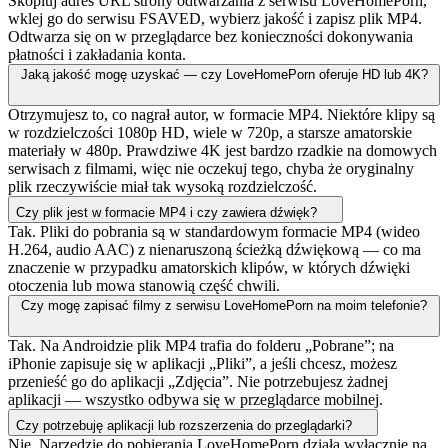
Skopiuj adres URL strony odtwarzania z serwisu LoveHomePorn,
wklej go do serwisu FSAVED, wybierz jakość i zapisz plik MP4.
Odtwarza się on w przeglądarce bez konieczności dokonywania
płatności i zakładania konta.
Jaką jakość mogę uzyskać — czy LoveHomePorn oferuje HD lub 4K?
Otrzymujesz to, co nagrał autor, w formacie MP4. Niektóre klipy są
w rozdzielczości 1080p HD, wiele w 720p, a starsze amatorskie
materiały w 480p. Prawdziwe 4K jest bardzo rzadkie na domowych
serwisach z filmami, więc nie oczekuj tego, chyba że oryginalny
plik rzeczywiście miał tak wysoką rozdzielczość.
Czy plik jest w formacie MP4 i czy zawiera dźwięk?
Tak. Pliki do pobrania są w standardowym formacie MP4 (wideo
H.264, audio AAC) z nienaruszoną ścieżką dźwiękową — co ma
znaczenie w przypadku amatorskich klipów, w których dźwięki
otoczenia lub mowa stanowią część chwili.
Czy mogę zapisać filmy z serwisu LoveHomePorn na moim telefonie?
Tak. Na Androidzie plik MP4 trafia do folderu „Pobrane”; na
iPhonie zapisuje się w aplikacji „Pliki”, a jeśli chcesz, możesz
przenieść go do aplikacji „Zdjęcia”. Nie potrzebujesz żadnej
aplikacji — wszystko odbywa się w przeglądarce mobilnej.
Czy potrzebuję aplikacji lub rozszerzenia do przeglądarki?
Nie. Narzędzie do pobierania LoveHomePorn działa wyłącznie na