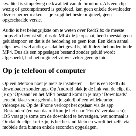
kwaliteit is simpelweg de kwaliteit van de bronloop. Als een clip
wazig of gecomprimeerd is geüpload, kan geen enkele downloader
deze scherper maken — je krijgt het beste origineel, geen
opgeschaalde versie.
Audio is het belangrijkste om te weten over RedGifs: de meeste
loops zijn bewust stil, dus de MP4 die je opslaat, heeft meestal geen
geluidsspoor, en dat is de bedoeling en geen fout. Een klein aantal
clips bevat wel audio; als dat het geval is, blijft deze behouden in de
MP4. Dus als een opgeslagen bestand zonder geluid wordt
afgespeeld, had het origineel vrijwel zeker geen geluid.
Op je telefoon of computer
Op een telefoon hoef je niets te installeren — het is een RedGifs-
downloader zonder app. Op Android plak je de link van de clip, tik
je op ‘Opslaan’ en het MP4-bestand komt in je map ‘Downloads’
terecht, klaar voor gebruik in je galerij of een willekeurige
videospeler. Op de iPhone verloopt het opslaan via de app
‘Bestanden’ (en van daaruit kun je het naar ‘Foto’s’ verplaatsen);
iOS vraagt je soms om de download te bevestigen, wat normaal is.
Omdat de clips kort zijn, is het bestand klein en wordt het zelfs via
mobiele data binnen enkele seconden opgeslagen.