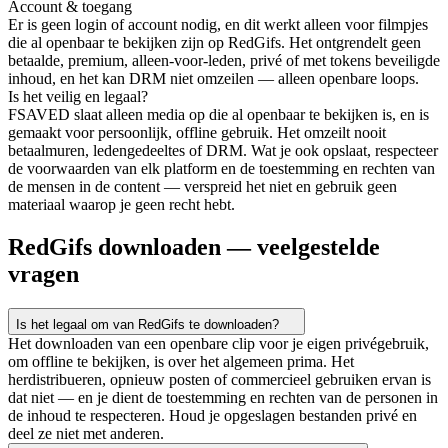
Account & toegang
Er is geen login of account nodig, en dit werkt alleen voor filmpjes
die al openbaar te bekijken zijn op RedGifs. Het ontgrendelt geen
betaalde, premium, alleen-voor-leden, privé of met tokens beveiligde
inhoud, en het kan DRM niet omzeilen — alleen openbare loops.
Is het veilig en legaal?
FSAVED slaat alleen media op die al openbaar te bekijken is, en is
gemaakt voor persoonlijk, offline gebruik. Het omzeilt nooit
betaalmuren, ledengedeeltes of DRM. Wat je ook opslaat, respecteer
de voorwaarden van elk platform en de toestemming en rechten van
de mensen in de content — verspreid het niet en gebruik geen
materiaal waarop je geen recht hebt.
RedGifs downloaden — veelgestelde
vragen
Is het legaal om van RedGifs te downloaden?
Het downloaden van een openbare clip voor je eigen privégebruik,
om offline te bekijken, is over het algemeen prima. Het
herdistribueren, opnieuw posten of commercieel gebruiken ervan is
dat niet — en je dient de toestemming en rechten van de personen in
de inhoud te respecteren. Houd je opgeslagen bestanden privé en
deel ze niet met anderen.