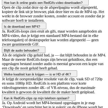
Hoe kan ik online gratis een RedGifs-video downloaden?
Open de clip zodat deze op de afspeelpagina wordt afgespeeld,
kopieer de link uit je browser, plak deze hier en sla de MP4 op. Het
werkt in de browser zonder kosten, zonder account en zonder dat je
software hoeft te installeren.
Is de download een MP4?
Ja. RedGifs-loops zien eruit als gifs, maar worden aangeboden als
MP4-video, dus je krijgt een standaard MP4-bestand dat in elke
telefoongalerij of desktopspeler kan worden afgespeeld — geen
zware geanimeerde GIF.
Blijft de audio behouden?
Als de originele clip geluid had, ja — dat blijft behouden in de MP4.
Maar de meeste RedGifs-loops zijn bewust geluidloos, dus een
opgeslagen bestand zonder audio is meestal gewoon een kopie van
een clip die nooit geluid heeft gehad.
Welke kwaliteit kan ik krijgen — is er HD of 4K?
Je krijgt de oorspronkelijke resolutie van de clip, vaak SD of 720p
en soms 1080p HD. RedGifs is een platform voor korte
videofragmenten zonder 4K- of VR-niveau, dus de maximale
kwaliteit is gewoon de kwaliteit die de maker heeft geüpload.
Kan ik RedGifs-clips op mijn telefoon opslaan?
Ja. Op Android wordt het MP4-bestand opgeslagen in je map
‘Downloads’ en verschijnt het in je galerij; op de iPhone wordt het