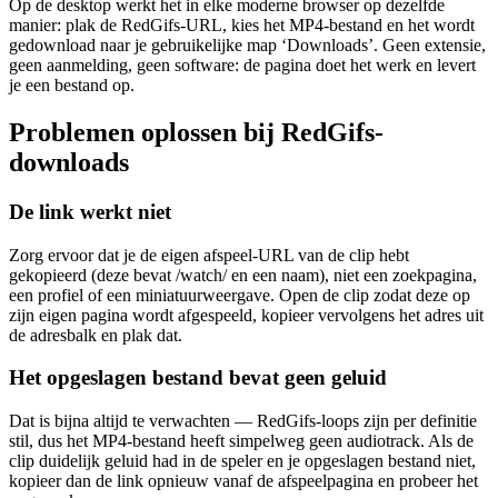
Op de desktop werkt het in elke moderne browser op dezelfde
manier: plak de RedGifs-URL, kies het MP4-bestand en het wordt
gedownload naar je gebruikelijke map ‘Downloads’. Geen extensie,
geen aanmelding, geen software: de pagina doet het werk en levert
je een bestand op.
Problemen oplossen bij RedGifs-
downloads
De link werkt niet
Zorg ervoor dat je de eigen afspeel-URL van de clip hebt
gekopieerd (deze bevat /watch/ en een naam), niet een zoekpagina,
een profiel of een miniatuurweergave. Open de clip zodat deze op
zijn eigen pagina wordt afgespeeld, kopieer vervolgens het adres uit
de adresbalk en plak dat.
Het opgeslagen bestand bevat geen geluid
Dat is bijna altijd te verwachten — RedGifs-loops zijn per definitie
stil, dus het MP4-bestand heeft simpelweg geen audiotrack. Als de
clip duidelijk geluid had in de speler en je opgeslagen bestand niet,
kopieer dan de link opnieuw vanaf de afspeelpagina en probeer het