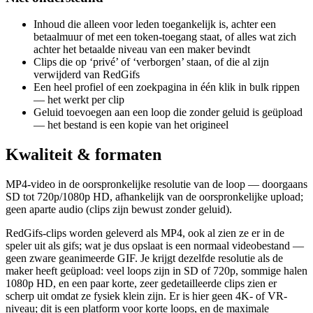
Inhoud die alleen voor leden toegankelijk is, achter een
betaalmuur of met een token-toegang staat, of alles wat zich
achter het betaalde niveau van een maker bevindt
Clips die op ‘privé’ of ‘verborgen’ staan, of die al zijn
verwijderd van RedGifs
Een heel profiel of een zoekpagina in één klik in bulk rippen
— het werkt per clip
Geluid toevoegen aan een loop die zonder geluid is geüpload
— het bestand is een kopie van het origineel
Kwaliteit & formaten
MP4-video in de oorspronkelijke resolutie van de loop — doorgaans
SD tot 720p/1080p HD, afhankelijk van de oorspronkelijke upload;
geen aparte audio (clips zijn bewust zonder geluid).
RedGifs-clips worden geleverd als MP4, ook al zien ze er in de
speler uit als gifs; wat je dus opslaat is een normaal videobestand —
geen zware geanimeerde GIF. Je krijgt dezelfde resolutie als de
maker heeft geüpload: veel loops zijn in SD of 720p, sommige halen
1080p HD, en een paar korte, zeer gedetailleerde clips zien er
scherp uit omdat ze fysiek klein zijn. Er is hier geen 4K- of VR-
niveau; dit is een platform voor korte loops, en de maximale