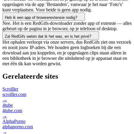
opgeslagen via de app ‘Bestanden’, vanwaar je het naar ‘Foto’s’
kunt verplaatsen. Voor beide is geen app nodig.
Heb ik een app of browserextensie nodig?
Nee. Het is een RedGifs-downloader zonder app of extensie — alles
gebeurt op de pagina in je browser, op je telefoon of desktop.
Zal RedGifs weten dat ik het was, en is het privé?
Het ophalen verloopt via onze servers, dus RedGifs ziet ons verzoek
en nooit jouw IP-adres. We houden geen logboeken bij die een
download aan jou koppelen, en je opgeslagen clips staan alleen in
een bibliotheek in je browser die uitsluitend op je apparaat staat en
met één tik kan worden gewist.
Gerelateerde sites
Scrolller
scrolller.com
→
4tube
4tube.com
→
AlphaPorno
alphaporno.com
→