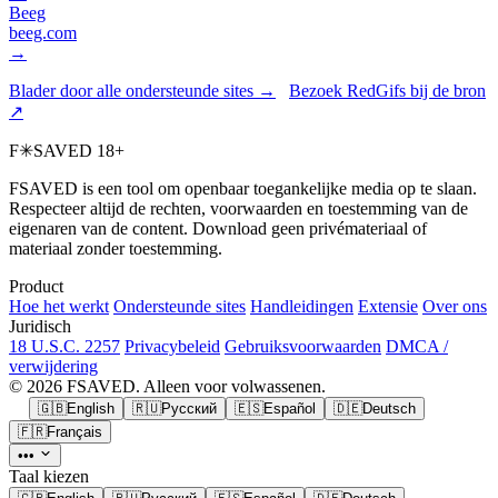
Beeg
beeg.com
→
Blader door alle ondersteunde sites →
Bezoek RedGifs bij de bron
↗
F
✳
SAVED
18+
FSAVED is een tool om openbaar toegankelijke media op te slaan.
Respecteer altijd de rechten, voorwaarden en toestemming van de
eigenaren van de content. Download geen privémateriaal of
materiaal zonder toestemming.
Product
Hoe het werkt
Ondersteunde sites
Handleidingen
Extensie
Over ons
Juridisch
18 U.S.C. 2257
Privacybeleid
Gebruiksvoorwaarden
DMCA /
verwijdering
© 2026 FSAVED. Alleen voor volwassenen.
🇬🇧
English
🇷🇺
Русский
🇪🇸
Español
🇩🇪
Deutsch
🇫🇷
Français
•••
Taal kiezen