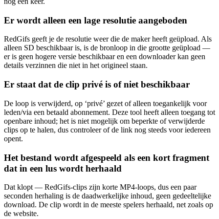
nog een keer.
Er wordt alleen een lage resolutie aangeboden
RedGifs geeft je de resolutie weer die de maker heeft geüpload. Als
alleen SD beschikbaar is, is de bronloop in die grootte geüpload —
er is geen hogere versie beschikbaar en een downloader kan geen
details verzinnen die niet in het origineel staan.
Er staat dat de clip privé is of niet beschikbaar
De loop is verwijderd, op ‘privé’ gezet of alleen toegankelijk voor
leden/via een betaald abonnement. Deze tool heeft alleen toegang tot
openbare inhoud; het is niet mogelijk om beperkte of verwijderde
clips op te halen, dus controleer of de link nog steeds voor iedereen
opent.
Het bestand wordt afgespeeld als een kort fragment
dat in een lus wordt herhaald
Dat klopt — RedGifs-clips zijn korte MP4-loops, dus een paar
seconden herhaling is de daadwerkelijke inhoud, geen gedeeltelijke
download. De clip wordt in de meeste spelers herhaald, net zoals op
de website.