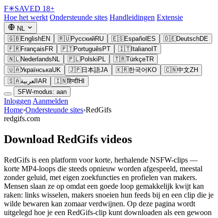
F
✳
SAVED
18+
Hoe het werkt
Ondersteunde sites
Handleidingen
Extensie
NL
🇬🇧
English
EN
🇷🇺
Русский
RU
🇪🇸
Español
ES
🇩🇪
Deutsch
DE
🇫🇷
Français
FR
🇵🇹
Português
PT
🇮🇹
Italiano
IT
🇳🇱
Nederlands
NL
🇵🇱
Polski
PL
🇹🇷
Türkçe
TR
🇺🇦
Українська
UK
🇯🇵
日本語
JA
🇰🇷
한국어
KO
🇨🇳
中文
ZH
🇸🇦
العربية
AR
🇮🇳
हिन्दी
HI
SFW-modus: aan
Inloggen
Aanmelden
Home
›
Ondersteunde sites
›
RedGifs
redgifs.com
Download RedGifs videos
RedGifs is een platform voor korte, herhalende NSFW-clips —
korte MP4-loops die steeds opnieuw worden afgespeeld, meestal
zonder geluid, met eigen zoekfuncties en profielen van makers.
Mensen slaan ze op omdat een goede loop gemakkelijk kwijt kan
raken: links wisselen, makers snoeien hun feeds bij en een clip die je
wilde bewaren kan zomaar verdwijnen. Op deze pagina wordt
uitgelegd hoe je een RedGifs-clip kunt downloaden als een gewoon