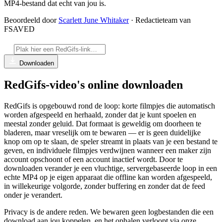
MP4-bestand dat echt van jou is.
Beoordeeld door
Scarlett June Whitaker
· Redactieteam van
FSAVED
Downloaden
RedGifs-video's online downloaden
RedGifs is opgebouwd rond de loop: korte filmpjes die automatisch
worden afgespeeld en herhaald, zonder dat je kunt spoelen en
meestal zonder geluid. Dat formaat is geweldig om doorheen te
bladeren, maar vreselijk om te bewaren — er is geen duidelijke
knop om op te slaan, de speler streamt in plaats van je een bestand te
geven, en individuele filmpjes verdwijnen wanneer een maker zijn
account opschoont of een account inactief wordt. Door te
downloaden verander je een vluchtige, servergebaseerde loop in een
echte MP4 op je eigen apparaat die offline kan worden afgespeeld,
in willekeurige volgorde, zonder buffering en zonder dat de feed
onder je verandert.
Privacy is de andere reden. We bewaren geen logbestanden die een
download aan jou koppelen, en het ophalen verloopt via onze