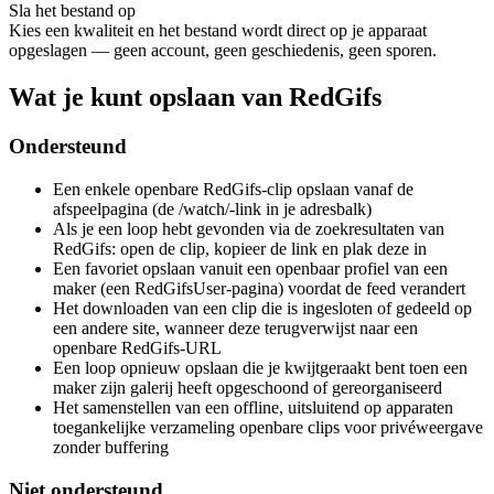
Sla het bestand op
Kies een kwaliteit en het bestand wordt direct op je apparaat
opgeslagen — geen account, geen geschiedenis, geen sporen.
Wat je kunt opslaan van RedGifs
Ondersteund
Een enkele openbare RedGifs-clip opslaan vanaf de
afspeelpagina (de /watch/-link in je adresbalk)
Als je een loop hebt gevonden via de zoekresultaten van
RedGifs: open de clip, kopieer de link en plak deze in
Een favoriet opslaan vanuit een openbaar profiel van een
maker (een RedGifsUser-pagina) voordat de feed verandert
Het downloaden van een clip die is ingesloten of gedeeld op
een andere site, wanneer deze terugverwijst naar een
openbare RedGifs-URL
Een loop opnieuw opslaan die je kwijtgeraakt bent toen een
maker zijn galerij heeft opgeschoond of gereorganiseerd
Het samenstellen van een offline, uitsluitend op apparaten
toegankelijke verzameling openbare clips voor privéweergave
zonder buffering
Niet ondersteund