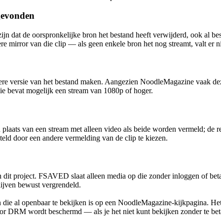
gevonden
n dat de oorspronkelijke bron het bestand heeft verwijderd, ook al be
e mirror van die clip — als geen enkele bron het nog streamt, valt er ni
pere versie van het bestand maken. Aangezien NoodleMagazine vaak dezel
 bevat mogelijk een stream van 1080p of hoger.
n plaats van een stream met alleen video als beide worden vermeld; de
teld door een andere vermelding van de clip te kiezen.
van dit project. FSAVED slaat alleen media op die zonder inloggen of b
blijven bewust vergrendeld.
 die al openbaar te bekijken is op een NoodleMagazine-kijkpagina. Het 
 door DRM wordt beschermd — als je het niet kunt bekijken zonder te bet