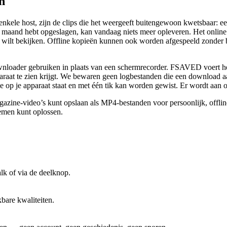
n
enkele host, zijn de clips die het weergeeft buitengewoon kwetsbaar:
ge maand hebt opgeslagen, kan vandaag niets meer opleveren. Het online
 wilt bekijken. Offline kopieën kunnen ook worden afgespeeld zonder 
oader gebruiken in plaats van een schermrecorder. FSAVED voert het
paraat te zien krijgt. We bewaren geen logbestanden die een download aa
die op je apparaat staat en met één tik kan worden gewist. Er wordt aan 
zine-video’s kunt opslaan als MP4-bestanden voor persoonlijk, offlin
emen kunt oplossen.
k of via de deelknop.
bare kwaliteiten.