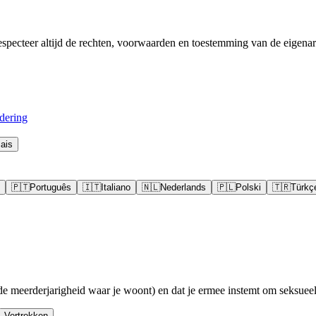
pecteer altijd de rechten, voorwaarden en toestemming van de eigenar
dering
ais
🇵🇹
Português
🇮🇹
Italiano
🇳🇱
Nederlands
🇵🇱
Polski
🇹🇷
Türkç
de meerderjarigheid waar je woont) en dat je ermee instemt om seksueel 
Vertrekken