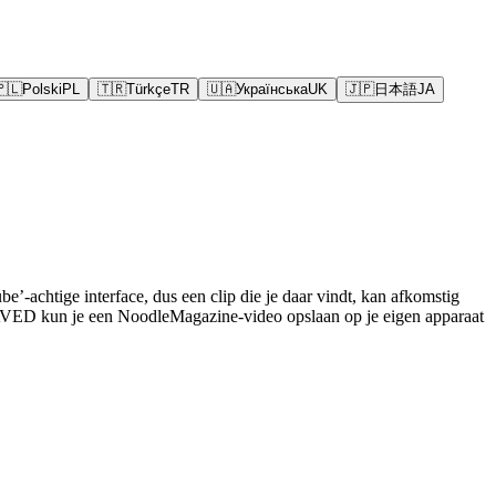
🇵🇱
Polski
PL
🇹🇷
Türkçe
TR
🇺🇦
Українська
UK
🇯🇵
日本語
JA
-achtige interface, dus een clip die je daar vindt, kan afkomstig
SAVED kun je een NoodleMagazine-video opslaan op je eigen apparaat