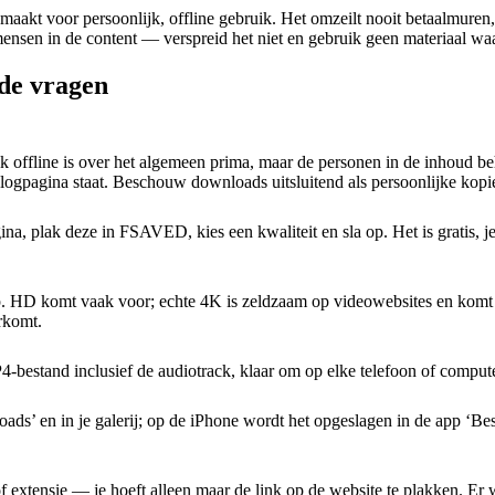
maakt voor persoonlijk, offline gebruik. Het omzeilt nooit betaalmuren
nsen in de content — verspreid het niet en gebruik geen materiaal waa
de vragen
ik offline is over het algemeen prima, maar de personen in de inhoud be
inlogpagina staat. Beschouw downloads uitsluitend als persoonlijke kopi
 plak deze in FSAVED, kies een kwaliteit en sla op. Het is gratis, je h
p. HD komt vaak voor; echte 4K is zeldzaam op videowebsites en komt a
rkomt.
bestand inclusief de audiotrack, klaar om op elke telefoon of comput
’ en in je galerij; op de iPhone wordt het opgeslagen in de app ‘Besta
nsie — je hoeft alleen maar de link op de website te plakken. Er wor