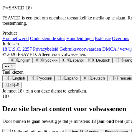
F
✳
SAVED
18+
FSAVED is een tool om openbaar toegankelijke media op te slaan. Res
toestemming.
Product
Hoe het werkt
Ondersteunde sites
Handleidingen
Extensie
Over ons
Juridisch
18 U.S.C. 2257
Privacybeleid
Gebruiksvoorwaarden
DMCA / verwij
© 2026 FSAVED. Alleen voor volwassenen.
🇬🇧
English
🇷🇺
Русский
🇪🇸
Español
🇩🇪
Deutsch
🇫🇷
Franç
•••
Taal kiezen
🇬🇧
English
🇷🇺
Русский
🇪🇸
Español
🇩🇪
Deutsch
🇫🇷
Français
🇮🇳
हिन्दी
Je moet 18+ zijn om deze dienst te gebruiken.
18+
Deze site bevat content voor volwassenen
Door binnen te gaan bevestig je dat je minstens
18 jaar oud
bent (of 
Onthoud mij op dit apparaat
Ik ben 18 of ouder — Binnenkomen