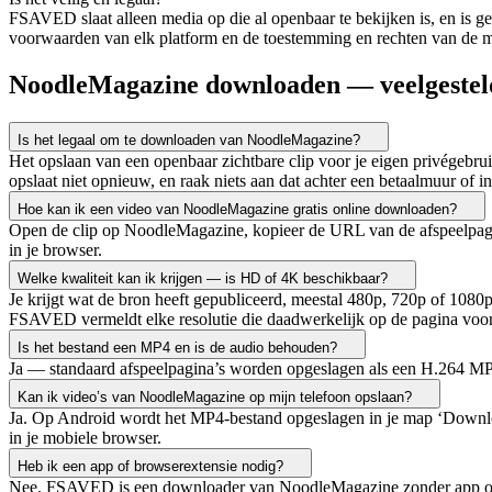
FSAVED slaat alleen media op die al openbaar te bekijken is, en is ge
voorwaarden van elk platform en de toestemming en rechten van de me
NoodleMagazine downloaden — veelgestel
Is het legaal om te downloaden van NoodleMagazine?
Het opslaan van een openbaar zichtbare clip voor je eigen privégebru
opslaat niet opnieuw, en raak niets aan dat achter een betaalmuur of 
Hoe kan ik een video van NoodleMagazine gratis online downloaden?
Open de clip op NoodleMagazine, kopieer de URL van de afspeelpagina,
in je browser.
Welke kwaliteit kan ik krijgen — is HD of 4K beschikbaar?
Je krijgt wat de bron heeft gepubliceerd, meestal 480p, 720p of 1080
FSAVED vermeldt elke resolutie die daadwerkelijk op de pagina voo
Is het bestand een MP4 en is de audio behouden?
Ja — standaard afspeelpagina’s worden opgeslagen als een H.264 MP4-
Kan ik video’s van NoodleMagazine op mijn telefoon opslaan?
Ja. Op Android wordt het MP4-bestand opgeslagen in je map ‘Downloads
in je mobiele browser.
Heb ik een app of browserextensie nodig?
Nee. FSAVED is een downloader van NoodleMagazine zonder app of exte