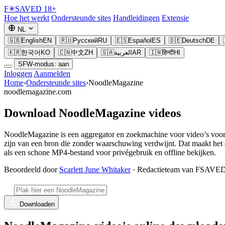
F
✳
SAVED
18+
Hoe het werkt
Ondersteunde sites
Handleidingen
Extensie
NL
🇬🇧
English
EN
🇷🇺
Русский
RU
🇪🇸
Español
ES
🇩🇪
Deutsch
DE
🇰🇷
한국어
KO
🇨🇳
中文
ZH
🇸🇦
العربية
AR
🇮🇳
हिन्दी
HI
SFW-modus: aan
Inloggen
Aanmelden
Home
›
Ondersteunde sites
›
NoodleMagazine
noodlemagazine.com
Download NoodleMagazine videos
NoodleMagazine is een aggregator en zoekmachine voor video’s voor vo
zijn van een bron die zonder waarschuwing verdwijnt. Dat maakt he
als een schone MP4-bestand voor privégebruik en offline bekijken.
Beoordeeld door
Scarlett June Whitaker
· Redactieteam van FSAVE
Downloaden