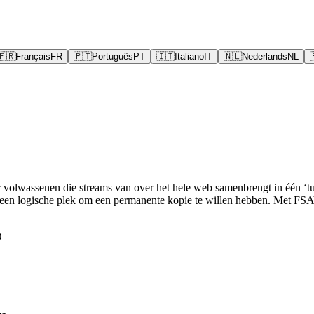
🇫🇷
Français
FR
🇵🇹
Português
PT
🇮🇹
Italiano
IT
🇳🇱
Nederlands
NL
lwassenen die streams van over het hele web samenbrengt in één ‘tube’
t een logische plek om een permanente kopie te willen hebben. Met F
D