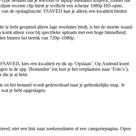
e bestand dat je telefoon of laptop standaard afspeelt, zonder dat
ijste recente clip biedt je wellicht een scherpe 1080p HD-optie,
t van de opslagfunctie: FSAVED kan je alleen een kwaliteit bieden
 je hebt geopend alleen lage resoluties biedt, is het de moeite waard
 komt alleen voor bij specifieke uploads met een hoge bitsnelheid;
len binnen het bereik van 720p–1080p.
 in FSAVED, kies een kwaliteit en tik op ‘Opslaan’. Op Android komt
gen in de app ‘Bestanden’ (en kun je het verplaatsen naar ‘Foto’s’),
die je al hebt.
e en het bestand wordt gedownload naar je gebruikelijke map. Je
t wat je hebt opgeslagen.
rd, niet een link naar zoekresultaten of een categoriepagina. Open