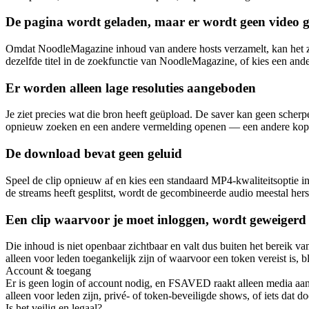
De pagina wordt geladen, maar er wordt geen video 
Omdat NoodleMagazine inhoud van andere hosts verzamelt, kan het zij
dezelfde titel in de zoekfunctie van NoodleMagazine, of kies een ander
Er worden alleen lage resoluties aangeboden
Je ziet precies wat die bron heeft geüpload. De saver kan geen scher
opnieuw zoeken en een andere vermelding openen — een andere kopie
De download bevat geen geluid
Speel de clip opnieuw af en kies een standaard MP4-kwaliteitsoptie i
de streams heeft gesplitst, wordt de gecombineerde audio meestal hers
Een clip waarvoor je moet inloggen, wordt geweigerd
Die inhoud is niet openbaar zichtbaar en valt dus buiten het bereik 
alleen voor leden toegankelijk zijn of waarvoor een token vereist is, 
Account & toegang
Er is geen login of account nodig, en FSAVED raakt alleen media aan
alleen voor leden zijn, privé- of token-beveiligde shows, of iets dat
Is het veilig en legaal?