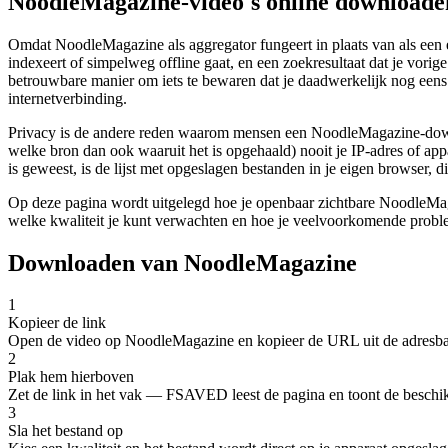
NoodleMagazine-video's online downloade
Omdat NoodleMagazine als aggregator fungeert in plaats van als een 
indexeert of simpelweg offline gaat, en een zoekresultaat dat je vori
betrouwbare manier om iets te bewaren dat je daadwerkelijk nog eens
internetverbinding.
Privacy is de andere reden waarom mensen een NoodleMagazine-downl
welke bron dan ook waaruit het is opgehaald) nooit je IP-adres of ap
is geweest, is de lijst met opgeslagen bestanden in je eigen browser, 
Op deze pagina wordt uitgelegd hoe je openbaar zichtbare NoodleMaga
welke kwaliteit je kunt verwachten en hoe je veelvoorkomende probl
Downloaden van NoodleMagazine
1
Kopieer de link
Open de video op NoodleMagazine en kopieer de URL uit de adresbal
2
Plak hem hierboven
Zet de link in het vak — FSAVED leest de pagina en toont de beschik
3
Sla het bestand op