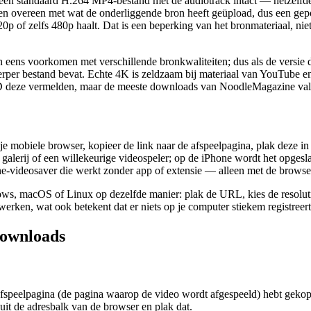
 standaard H.264 MP4-bestand met de audiotrack intact — hetzelfde typ
men overeen met wat de onderliggende bron heeft geüpload, dus een gepol
p of zelfs 480p haalt. Dat is een beperking van het bronmateriaal, nie
ens voorkomen met verschillende bronkwaliteiten; dus als de versie die
erper bestand bevat. Echte 4K is zeldzaam bij materiaal van YouTube en
D deze vermelden, maar de meeste downloads van NoodleMagazine val
 je mobiele browser, kopieer de link naar de afspeelpagina, plak deze
galerij of een willekeurige videospeler; op de iPhone wordt het opgesla
videosaver die werkt zonder app of extensie — alleen met de browser 
ws, macOS of Linux op dezelfde manier: plak de URL, kies de resoluti
bijwerken, wat ook betekent dat er niets op je computer stiekem registreer
downloads
eelpagina (de pagina waarop de video wordt afgespeeld) hebt gekopiee
s uit de adresbalk van de browser en plak dat.