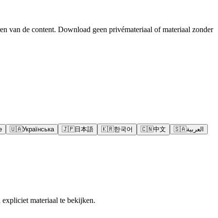
en van de content. Download geen privémateriaal of materiaal zonder
e
🇺🇦
Українська
🇯🇵
日本語
🇰🇷
한국어
🇨🇳
中文
🇸🇦
العربية
expliciet materiaal te bekijken.