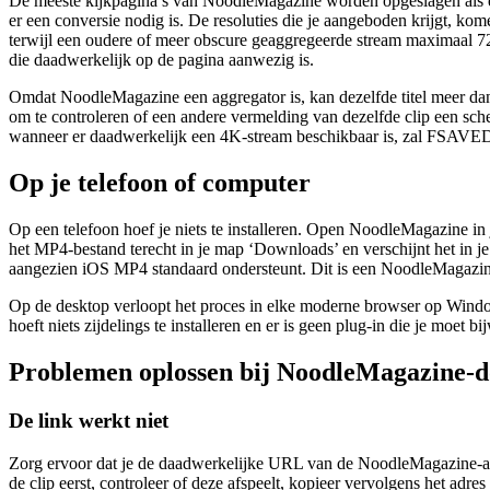
De meeste kijkpagina’s van NoodleMagazine worden opgeslagen als een
er een conversie nodig is. De resoluties die je aangeboden krijgt, ko
terwijl een oudere of meer obscure geaggregeerde stream maximaal 720
die daadwerkelijk op de pagina aanwezig is.
Omdat NoodleMagazine een aggregator is, kan dezelfde titel meer dan e
om te controleren of een andere vermelding van dezelfde clip een sch
wanneer er daadwerkelijk een 4K-stream beschikbaar is, zal FSAVE
Op je telefoon of computer
Op een telefoon hoef je niets te installeren. Open NoodleMagazine in
het MP4-bestand terecht in je map ‘Downloads’ en verschijnt het in je 
aangezien iOS MP4 standaard ondersteunt. Dit is een NoodleMagazine-
Op de desktop verloopt het proces in elke moderne browser op Windo
hoeft niets zijdelings te installeren en er is geen plug-in die je moet 
Problemen oplossen bij NoodleMagazine-
De link werkt niet
Zorg ervoor dat je de daadwerkelijke URL van de NoodleMagazine-afsp
de clip eerst, controleer of deze afspeelt, kopieer vervolgens het adre