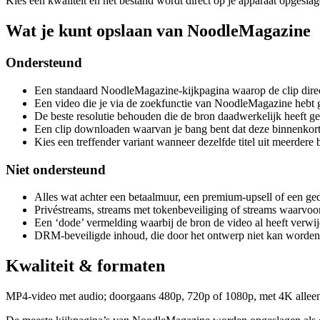
Kies een kwaliteit en het bestand wordt direct op je apparaat opgesl
Wat je kunt opslaan van NoodleMagazine
Ondersteund
Een standaard NoodleMagazine-kijkpagina waarop de clip dire
Een video die je via de zoekfunctie van NoodleMagazine hebt 
De beste resolutie behouden die de bron daadwerkelijk heeft ge
Een clip downloaden waarvan je bang bent dat deze binnenkort u
Kies een treffender variant wanneer dezelfde titel uit meerdere
Niet ondersteund
Alles wat achter een betaalmuur, een premium-upsell of een gedee
Privéstreams, streams met tokenbeveiliging of streams waarvoor
Een ‘dode’ vermelding waarbij de bron de video al heeft verwi
DRM-beveiligde inhoud, die door het ontwerp niet kan worden
Kwaliteit & formaten
MP4-video met audio; doorgaans 480p, 720p of 1080p, met 4K alleen bi