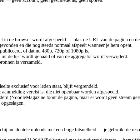
agen — geen account, geen geschiedenis, geen sporen.
ct in de browser wordt afgespeeld — plak de URL van de pagina en d
gevonden en die nog steeds normaal afspeelt wanneer je hem opent.
publiceerd, of dat nu 480p, 720p of 1080p is.
it de lijst wordt gehaald of van de aggregator wordt verwijderd.
 bronnen is verzameld.
lte exclusief voor leden staat, blijft vergrendeld.
 aanmelding vereist is, die niet openbaar worden afgespeeld.
jderd (NoodleMagazine toont de pagina, maar er wordt geen stream gel
 opgeslagen.
j incidentele uploads met een hoge bitsnelheid — je gebruikt de resol