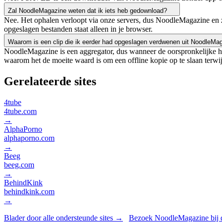
Zal NoodleMagazine weten dat ik iets heb gedownload?
Nee. Het ophalen verloopt via onze servers, dus NoodleMagazine en z
opgeslagen bestanden staat alleen in je browser.
Waarom is een clip die ik eerder had opgeslagen verdwenen uit NoodleMa
NoodleMagazine is een aggregator, dus wanneer de oorspronkelijke ho
waarom het de moeite waard is om een offline kopie op te slaan terwij
Gerelateerde sites
4tube
4tube.com
→
AlphaPorno
alphaporno.com
→
Beeg
beeg.com
→
BehindKink
behindkink.com
→
Blader door alle ondersteunde sites →
Bezoek NoodleMagazine bij 