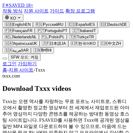
F
✳
SAVED
18+
작동 방식
지원 사이트
가이드
확장 프로그램
KO
🇬🇧
English
EN
🇷🇺
Русский
RU
🇪🇸
Español
ES
🇩🇪
Deutsch
DE
🇫🇷
Français
FR
🇵🇹
Português
PT
🇮🇹
Italiano
IT
🇳🇱
Nederlands
NL
🇵🇱
Polski
PL
🇹🇷
Türkçe
TR
🇺🇦
Українська
UK
🇯🇵
日本語
JA
🇰🇷
한국어
KO
🇨🇳
中文
ZH
🇸🇦
العربية
AR
🇮🇳
हिन्दी
HI
SFW 모드: 켜짐
로그인
가입하기
홈
›
지원 사이트
›
Txxx
txxx.com
Download Txxx videos
Txxx는 오랜 역사를 자랑하는 무료 포르노 사이트로, 스튜디
오에서 촬영한 정교한 영상부터 전 세계에서 재업로드된 아마
추어 영상까지 다양한 콘텐츠를 제공하는 방대한 동영상 호스
팅 사이트입니다. FSAVED를 사용하면 Txxx에 공개된 영상을
일반 MP4 파일로 다운로드하여 볼 수 있으므로, 마음에 드는
영상을 링크 하나에만 의존하지 않고 오프라인에서 감상할 수