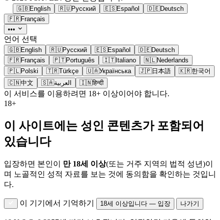
🇬🇧
English
🇷🇺
Русский
🇪🇸
Español
🇩🇪
Deutsch
🇫🇷
Français
•••
언어 선택
🇬🇧
English
🇷🇺
Русский
🇪🇸
Español
🇩🇪
Deutsch
🇫🇷
Français
🇵🇹
Português
🇮🇹
Italiano
🇳🇱
Nederlands
🇵🇱
Polski
🇹🇷
Türkçe
🇺🇦
Українська
🇯🇵
日本語
🇰🇷
한국어
🇨🇳
中文
🇸🇦
العربية
🇮🇳
हिन्दी
이 서비스를 이용하려면 18+ 이상이어야 합니다.
18+
이 사이트에는 성인 콘텐츠가 포함되어
있습니다
입장하면 본인이
만 18세 이상
(또는 거주 지역의 법적 성년)이
며 노골적인 성적 자료를 보는 것에 동의함을 확인하는 것입니
다.
이 기기에서 기억하기
18세 이상입니다 — 입장
나가기