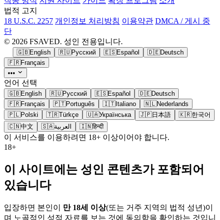
작동 방식
지원 사이트
가이드
확장 프로그램
소개
법적 고지
18 U.S.C. 2257
개인정보 처리방침
이용약관
DMCA / 게시 중
단
© 2026 FSAVED. 성인 전용입니다.
🇬🇧
English
🇷🇺
Русский
🇪🇸
Español
🇩🇪
Deutsch
🇫🇷
Français
•••
언어 선택
🇬🇧
English
🇷🇺
Русский
🇪🇸
Español
🇩🇪
Deutsch
🇫🇷
Français
🇵🇹
Português
🇮🇹
Italiano
🇳🇱
Nederlands
🇵🇱
Polski
🇹🇷
Türkçe
🇺🇦
Українська
🇯🇵
日本語
🇰🇷
한국어
🇨🇳
中文
🇸🇦
العربية
🇮🇳
हिन्दी
이 서비스를 이용하려면 18+ 이상이어야 합니다.
18+
이 사이트에는 성인 콘텐츠가 포함되어
있습니다
입장하면 본인이
만 18세 이상
(또는 거주 지역의 법적 성년)이
며 노골적인 성적 자료를 보는 것에 동의함을 확인하는 것입니