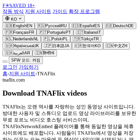
F
✳
SAVED
18+
작동 방식
지원 사이트
가이드
확장 프로그램
KO
🇬🇧
English
EN
🇷🇺
Русский
RU
🇪🇸
Español
ES
🇩🇪
Deutsch
DE
🇫🇷
Français
FR
🇵🇹
Português
PT
🇮🇹
Italiano
IT
🇳🇱
Nederlands
NL
🇵🇱
Polski
PL
🇹🇷
Türkçe
TR
🇺🇦
Українська
UK
🇯🇵
日本語
JA
🇰🇷
한국어
KO
🇨🇳
中文
ZH
🇸🇦
العربية
AR
🇮🇳
हिन्दी
HI
SFW 모드: 켜짐
로그인
가입하기
홈
›
지원 사이트
›
TNAFlix
tnaflix.com
Download TNAFlix videos
TNAFlix는 오랜 역사를 자랑하는 성인 동영상 사이트입니다.
방대한 사용자 및 스튜디오 업로드 영상 라이브러리를 보유한
무료 포르노 비디오 호스팅 서비스이며,
TNAFlixNetworkEmbed 플레이어를 통해 동일한 영상을 제휴
사이트에도 배포합니다. 사람들이 TNAFlix에서 영상을 저장
하는 이유는 오늘 마음에 든 영상이 내일이면 삭제되거나, 재