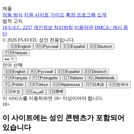
제품
작동 방식
지원 사이트
가이드
확장 프로그램
소개
법적 고지
18 U.S.C. 2257
개인정보 처리방침
이용약관
DMCA / 게시 중
단
© 2026 FSAVED. 성인 전용입니다.
🇬🇧
English
🇷🇺
Русский
🇪🇸
Español
🇩🇪
Deutsch
🇫🇷
Français
•••
언어 선택
🇬🇧
English
🇷🇺
Русский
🇪🇸
Español
🇩🇪
Deutsch
🇫🇷
Français
🇵🇹
Português
🇮🇹
Italiano
🇳🇱
Nederlands
🇵🇱
Polski
🇹🇷
Türkçe
🇺🇦
Українська
🇯🇵
日本語
🇰🇷
한국어
🇨🇳
中文
🇸🇦
العربية
🇮🇳
हिन्दी
이 서비스를 이용하려면 18+ 이상이어야 합니다.
18+
이 사이트에는 성인 콘텐츠가 포함되어
있습니다