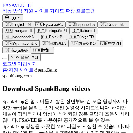
F
✳
SAVED
18+
작동 방식
지원 사이트
가이드
확장 프로그램
KO
🇬🇧
English
EN
🇷🇺
Русский
RU
🇪🇸
Español
ES
🇩🇪
Deutsch
DE
🇫🇷
Français
FR
🇵🇹
Português
PT
🇮🇹
Italiano
IT
🇳🇱
Nederlands
NL
🇵🇱
Polski
PL
🇹🇷
Türkçe
TR
🇺🇦
Українська
UK
🇯🇵
日本語
JA
🇰🇷
한국어
KO
🇨🇳
中文
ZH
🇸🇦
العربية
AR
🇮🇳
हिन्दी
HI
SFW 모드: 켜짐
로그인
가입하기
홈
›
지원 사이트
›
SpankBang
spankbang.com
Download SpankBang videos
SpankBang은 업로더들이 짧은 장면부터 긴 모음 영상까지 다
양한 클립을 올리는 인기 성인 동영상 사이트입니다. 하지만
채널이 정리되거나 영상이 삭제되면 많은 클립이 조용히 사라
집니다. FSAVED를 사용하면 공개적으로 볼 수 있는
SpankBang 영상을 깨끗한 MP4 파일로 저장할 수 있습니다. 따
라서 마음에 드는 클립을 오프라인에서 내 기기에 저장해 둘