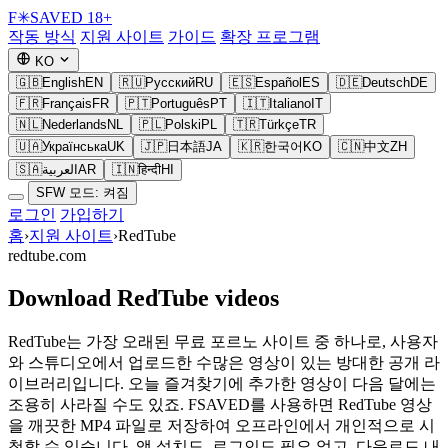
F
✳
SAVED
18+
작동 방식
지원 사이트
가이드
확장 프로그램
KO
🇬🇧
English
EN
🇷🇺
Русский
RU
🇪🇸
Español
ES
🇩🇪
Deutsch
DE
🇫🇷
Français
FR
🇵🇹
Português
PT
🇮🇹
Italiano
IT
🇳🇱
Nederlands
NL
🇵🇱
Polski
PL
🇹🇷
Türkçe
TR
🇺🇦
Українська
UK
🇯🇵
日本語
JA
🇰🇷
한국어
KO
🇨🇳
中文
ZH
🇸🇦
العربية
AR
🇮🇳
हिन्दी
HI
SFW 모드: 켜짐
로그인
가입하기
홈
›
지원 사이트
›
RedTube
redtube.com
Download RedTube videos
RedTube는 가장 오래된 무료 포르노 사이트 중 하나로, 사용자
와 스튜디오에서 업로드한 수많은 영상이 있는 방대한 공개 라
이브러리입니다. 오늘 즐겨찾기에 추가한 영상이 다음 달에는
조용히 사라질 수도 있죠. FSAVED를 사용하면 RedTube 영상
을 깨끗한 MP4 파일로 저장하여 오프라인에서 개인적으로 시
청할 수 있습니다. 앱 설치도, 로그인도 필요 없고, 다운로드 내