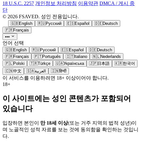
18 U.S.C. 2257
개인정보 처리방침
이용약관
DMCA / 게시 중
단
© 2026 FSAVED. 성인 전용입니다.
🇬🇧
English
🇷🇺
Русский
🇪🇸
Español
🇩🇪
Deutsch
🇫🇷
Français
•••
언어 선택
🇬🇧
English
🇷🇺
Русский
🇪🇸
Español
🇩🇪
Deutsch
🇫🇷
Français
🇵🇹
Português
🇮🇹
Italiano
🇳🇱
Nederlands
🇵🇱
Polski
🇹🇷
Türkçe
🇺🇦
Українська
🇯🇵
日本語
🇰🇷
한국어
🇨🇳
中文
🇸🇦
العربية
🇮🇳
हिन्दी
이 서비스를 이용하려면 18+ 이상이어야 합니다.
18+
이 사이트에는 성인 콘텐츠가 포함되어
있습니다
입장하면 본인이
만 18세 이상
(또는 거주 지역의 법적 성년)이
며 노골적인 성적 자료를 보는 것에 동의함을 확인하는 것입니
다.