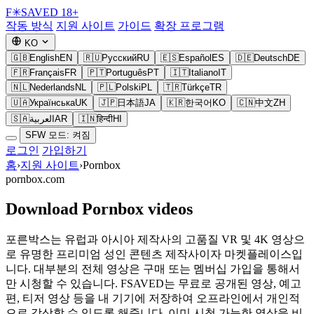
F
✳
SAVED
18+
작동 방식
지원 사이트
가이드
확장 프로그램
KO
🇬🇧
English
EN
🇷🇺
Русский
RU
🇪🇸
Español
ES
🇩🇪
Deutsch
DE
🇫🇷
Français
FR
🇵🇹
Português
PT
🇮🇹
Italiano
IT
🇳🇱
Nederlands
NL
🇵🇱
Polski
PL
🇹🇷
Türkçe
TR
🇺🇦
Українська
UK
🇯🇵
日本語
JA
🇰🇷
한국어
KO
🇨🇳
中文
ZH
🇸🇦
العربية
AR
🇮🇳
हिन्दी
HI
SFW 모드: 켜짐
로그인
가입하기
홈
›
지원 사이트
›
Pornbox
pornbox.com
Download Pornbox videos
포른박스는 유럽과 아시아 제작사의 고품질 VR 및 4K 영상으
로 유명한 프리미엄 성인 콘텐츠 제작사이자 마켓플레이스입
니다. 대부분의 전체 영상은 구매 또는 멤버십 가입을 통해서
만 시청할 수 있습니다. FSAVED는 무료로 공개된 영상, 예고
편, 티저 영상 등을 내 기기에 저장하여 오프라인에서 개인적
으로 감상할 수 있도록 해줍니다. 이미 시청 가능한 영상을 비