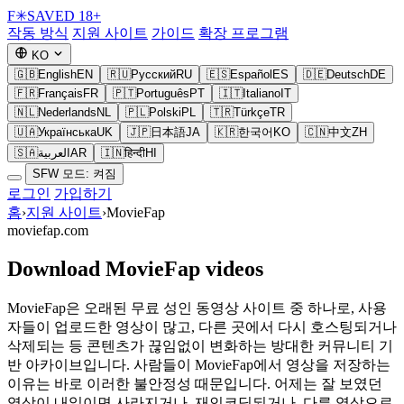
F
✳
SAVED
18+
작동 방식
지원 사이트
가이드
확장 프로그램
KO
🇬🇧
English
EN
🇷🇺
Русский
RU
🇪🇸
Español
ES
🇩🇪
Deutsch
DE
🇫🇷
Français
FR
🇵🇹
Português
PT
🇮🇹
Italiano
IT
🇳🇱
Nederlands
NL
🇵🇱
Polski
PL
🇹🇷
Türkçe
TR
🇺🇦
Українська
UK
🇯🇵
日本語
JA
🇰🇷
한국어
KO
🇨🇳
中文
ZH
🇸🇦
العربية
AR
🇮🇳
हिन्दी
HI
SFW 모드: 켜짐
로그인
가입하기
홈
›
지원 사이트
›
MovieFap
moviefap.com
Download MovieFap videos
MovieFap은 오래된 무료 성인 동영상 사이트 중 하나로, 사용
자들이 업로드한 영상이 많고, 다른 곳에서 다시 호스팅되거나
삭제되는 등 콘텐츠가 끊임없이 변화하는 방대한 커뮤니티 기
반 아카이브입니다. 사람들이 MovieFap에서 영상을 저장하는
이유는 바로 이러한 불안정성 때문입니다. 어제는 잘 보였던
영상이 내일이면 사라지거나, 재인코딩되거나, 다른 영상으로