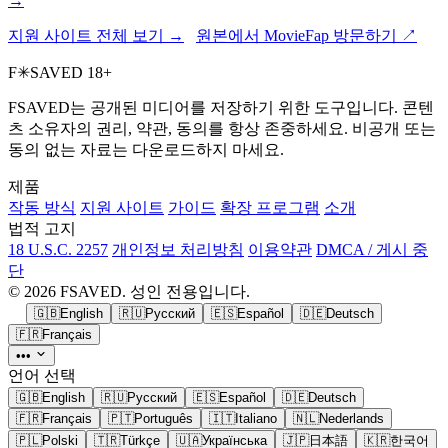
→
지원 사이트 전체 보기 →
원본에서 MovieFap 방문하기 ↗
F
✳
SAVED
18+
FSAVED는 공개된 미디어를 저장하기 위한 도구입니다. 콘텐
츠 소유자의 권리, 약관, 동의를 항상 존중하세요. 비공개 또는
동의 없는 자료는 다운로드하지 마세요.
제품
작동 방식
지원 사이트
가이드
확장 프로그램
소개
법적 고지
18 U.S.C. 2257
개인정보 처리방침
이용약관
DMCA / 게시 중
단
© 2026 FSAVED. 성인 전용입니다.
🇬🇧
English
🇷🇺
Русский
🇪🇸
Español
🇩🇪
Deutsch
🇫🇷
Français
•••
언어 선택
🇬🇧
English
🇷🇺
Русский
🇪🇸
Español
🇩🇪
Deutsch
🇫🇷
Français
🇵🇹
Português
🇮🇹
Italiano
🇳🇱
Nederlands
🇵🇱
Polski
🇹🇷
Türkçe
🇺🇦
Українська
🇯🇵
日本語
🇰🇷
한국어