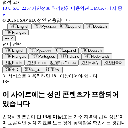
법적 고지
18 U.S.C. 2257
개인정보 처리방침
이용약관
DMCA / 게시 중
단
© 2026 FSAVED. 성인 전용입니다.
🇬🇧
English
🇷🇺
Русский
🇪🇸
Español
🇩🇪
Deutsch
🇫🇷
Français
•••
언어 선택
🇬🇧
English
🇷🇺
Русский
🇪🇸
Español
🇩🇪
Deutsch
🇫🇷
Français
🇵🇹
Português
🇮🇹
Italiano
🇳🇱
Nederlands
🇵🇱
Polski
🇹🇷
Türkçe
🇺🇦
Українська
🇯🇵
日本語
🇰🇷
한국어
🇨🇳
中文
🇸🇦
العربية
🇮🇳
हिन्दी
이 서비스를 이용하려면 18+ 이상이어야 합니다.
18+
이 사이트에는 성인 콘텐츠가 포함되어
있습니다
입장하면 본인이
만 18세 이상
(또는 거주 지역의 법적 성년)이
며 노골적인 성적 자료를 보는 것에 동의함을 확인하는 것입니