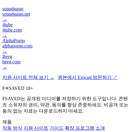
soundgasm
soundgasm.net
→
4tube
4tube.com
→
AlphaPorno
alphaporno.com
→
Beeg
beeg.com
→
지원 사이트 전체 보기 →
원본에서 Erocast 방문하기 ↗
F
✳
SAVED
18+
FSAVED는 공개된 미디어를 저장하기 위한 도구입니다. 콘텐
츠 소유자의 권리, 약관, 동의를 항상 존중하세요. 비공개 또는
동의 없는 자료는 다운로드하지 마세요.
제품
작동 방식
지원 사이트
가이드
확장 프로그램
소개