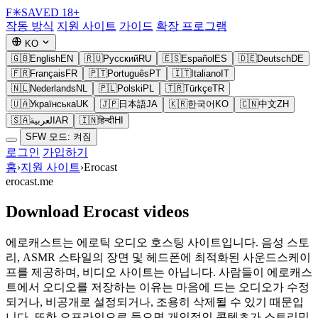
F
✳
SAVED
18+
작동 방식
지원 사이트
가이드
확장 프로그램
KO
🇬🇧
English
EN
🇷🇺
Русский
RU
🇪🇸
Español
ES
🇩🇪
Deutsch
DE
🇫🇷
Français
FR
🇵🇹
Português
PT
🇮🇹
Italiano
IT
🇳🇱
Nederlands
NL
🇵🇱
Polski
PL
🇹🇷
Türkçe
TR
🇺🇦
Українська
UK
🇯🇵
日本語
JA
🇰🇷
한국어
KO
🇨🇳
中文
ZH
🇸🇦
العربية
AR
🇮🇳
हिन्दी
HI
SFW 모드: 켜짐
로그인
가입하기
홈
›
지원 사이트
›
Erocast
erocast.me
Download Erocast videos
에로캐스트는 에로틱 오디오 호스팅 사이트입니다. 음성 스토
리, ASMR 스타일의 장면 및 헤드폰에 최적화된 사운드스케이
프를 제공하며, 비디오 사이트는 아닙니다. 사람들이 에로캐스
트에서 오디오를 저장하는 이유는 마음에 드는 오디오가 수정
되거나, 비공개로 설정되거나, 조용히 삭제될 수 있기 때문입
니다. 또한 오프라인으로 들으면 개인적인 콘텐츠가 스트리밍