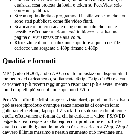
qualsiasi cosa protetta da login o token su PeekVids: solo
contenuti pubblici.
Streaming in diretta o programmati in stile webcam che non
sono stati pubblicati come file video finiti.
Scaricare un intero canale o tag con un solo clic: non è
possibile effettuare un download in blocco, si salva una
pagina di visualizzazione alla volta.
Ricreazione di una risoluzione superiore a quella del file
caricato: una sorgente a 480p rimane a 480p.
Qualità e formati
MP4 (video H.264, audio AAC) con le impostazioni disponibili al
momento del caricamento, solitamente 480p, 720p o 1080p; alcuni
caricamenti più recenti raggiungono risoluzioni più elevate, mentre
molti di quelli più vecchi non superano i 720p.
PeekVids offre file MP4 progressivi standard, quindi un file salvato
può essere riprodotto ovunque senza necessità di conversione:
galleria del telefono, laptop, TV stick. La risoluzione che ottieni è
quella effettivamente fornita da chi ha caricato il video. FSAVED
legge lo stream esposto dalla pagina di riproduzione e ti offre le
qualità disponibili; quando un video è stato caricato a 720p, 720p è
davvero il limite massimo e nessun strumento può inventare una