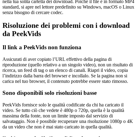
nella tua solita cartella dei download. Poiché il file è in formato MP4
standard, si apre nel lettore predefinito su Windows, macOS o Linux
senza bisogno di cercare codec.
Risoluzione dei problemi con i download
da PeekVids
Il link a PeekVids non funziona
Assicurati di aver copiato l’URL effettivo della pagina di
riproduzione (quello relativo a un singolo video), non un risultato di
ricerca, un feed di tag o un elenco di canali. Riapri il video, copia
l’indirizzo dalla barra del browser e incollalo. Se la pagina non si
carica nel tuo browser, il contenuto potrebbe essere stato rimosso.
Sono disponibili solo risoluzioni basse
PeekVids fornisce solo le qualità codificate da chi ha caricato il
video. Se tutto ciò che vedete è 480p o 720p, quella è la qualità
massima della fonte, non un limite imposto dal servizio di
salvataggio. Non è possibile recuperare una risoluzione 1080p o 4K
da un video che non è mai stato caricato in quella qualità.