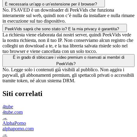
È necessaria un’app o un’estensione per il browser?
No. FSAVED è un downloader di PeekVids che funziona
interamente sul web, quindi non c’è nulla da installare e nulla rimane
in esecuzione sul tuo dispositivo.
PeekVids saprà che sono stato io? E la mia privacy è garantita?
La richiesta viene elaborata dai nostri server, quindi PeekVids vede
la nostra richiesta, non il tuo IP. Non conserviamo alcun registro che
colleghi un download a te, e la tua libreria salvata risiede solo nel
tuo browser e viene cancellata con un solo tocco.
È in grado di sbloccare i video premium o riservati ai membri di
PeekVids?
No. Legge solo i contenuti già visibili al pubblico. Non aggira i
paywall, gli abbonamenti premium, gli spettacoli privati o accessibili
tramite token, né alcun sistema DRM.
Siti correlati
4tube
4tube.com
→
AlphaPorno
alphaporno.com
→