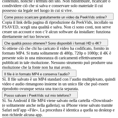
contenuto, nonché i termini del sito. Non ridistribuire, ricaricare o
condividere ciò che si salva e conservare solo materiale il cui
possesso sia legale nel luogo in cui si vive.
Come posso scaricare gratuitamente un video da PeekVids online?
Copia il link della pagina di riproduzione da PeekVids, incollalo su
FSAVED, scegli una qualità e salva. Non ci sono costi, non serve
creare un account e non c’è alcun software da installare: funziona
direttamente nel tuo browser.
Che qualità posso ottenere? Sono disponibili i formati HD o 4K?
Si ottiene ciò che chi ha caricato il video ha codificato, fornito in
formato MP4. Si tratta solitamente di 480p, 720p o 1080p; il 4K è
presente solo in una minoranza di caricamenti effettivamente
pubblicati in tale risoluzione. Nessuno strumento può produrre una
risoluzione che la fonte non ha mai avuto.
Il file è in formato MP4 e conserva l’audio?
Sì. Il file salvato è un MP4 standard con l’audio multiplexato, quindi
video e audio rimangono insieme in un unico file che può essere
riprodotto ovunque senza una traccia separata.
Posso salvare i PeekVids sul mio telefono?
Sì. Su Android il file MP4 viene salvato nella cartella «Download»
(e solitamente anche nella galleria); su iPhone viene salvato tramite
Safari nell’app «File». La procedura è identica a quella su desktop e
non richiede alcuna app.