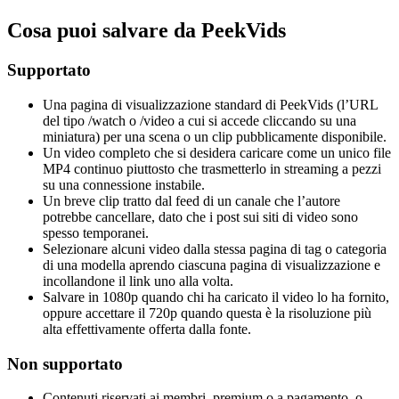
Cosa puoi salvare da PeekVids
Supportato
Una pagina di visualizzazione standard di PeekVids (l’URL
del tipo /watch o /video a cui si accede cliccando su una
miniatura) per una scena o un clip pubblicamente disponibile.
Un video completo che si desidera caricare come un unico file
MP4 continuo piuttosto che trasmetterlo in streaming a pezzi
su una connessione instabile.
Un breve clip tratto dal feed di un canale che l’autore
potrebbe cancellare, dato che i post sui siti di video sono
spesso temporanei.
Selezionare alcuni video dalla stessa pagina di tag o categoria
di una modella aprendo ciascuna pagina di visualizzazione e
incollandone il link uno alla volta.
Salvare in 1080p quando chi ha caricato il video lo ha fornito,
oppure accettare il 720p quando questa è la risoluzione più
alta effettivamente offerta dalla fonte.
Non supportato
Contenuti riservati ai membri, premium o a pagamento, o