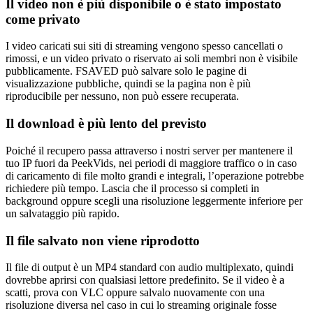
Il video non è più disponibile o è stato impostato
come privato
I video caricati sui siti di streaming vengono spesso cancellati o
rimossi, e un video privato o riservato ai soli membri non è visibile
pubblicamente. FSAVED può salvare solo le pagine di
visualizzazione pubbliche, quindi se la pagina non è più
riproducibile per nessuno, non può essere recuperata.
Il download è più lento del previsto
Poiché il recupero passa attraverso i nostri server per mantenere il
tuo IP fuori da PeekVids, nei periodi di maggiore traffico o in caso
di caricamento di file molto grandi e integrali, l’operazione potrebbe
richiedere più tempo. Lascia che il processo si completi in
background oppure scegli una risoluzione leggermente inferiore per
un salvataggio più rapido.
Il file salvato non viene riprodotto
Il file di output è un MP4 standard con audio multiplexato, quindi
dovrebbe aprirsi con qualsiasi lettore predefinito. Se il video è a
scatti, prova con VLC oppure salvalo nuovamente con una
risoluzione diversa nel caso in cui lo streaming originale fosse