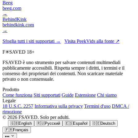
Beeg
beeg.com
→
BehindKink
behindkink.com
→
Sfoglia tutti i siti supportati →
Visita PeekVids alla fonte ↗
F
✳
SAVED
18+
FSAVED è uno strumento per salvare contenuti multimediali
pubblicamente accessibili. Rispetta sempre i diritti, i termini e il
consenso dei proprietari dei contenuti. Non scaricare materiale
privato o non consensuale.
Prodotto
Come funziona
Siti supportati
Guide
Estensione
Chi siamo
Legale
18 U.S.C. 2257
Informativa sulla privacy
Termini d'uso
DMCA /
rimozione
© 2026 FSAVED. Solo per adulti.
🇬🇧
English
🇷🇺
Русский
🇪🇸
Español
🇩🇪
Deutsch
🇫🇷
Français
•••