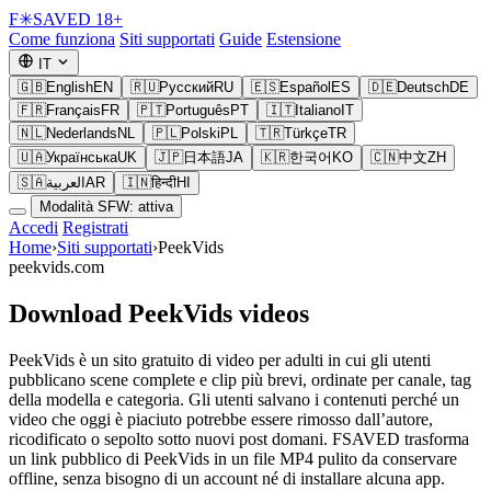
F
✳
SAVED
18+
Come funziona
Siti supportati
Guide
Estensione
IT
🇬🇧
English
EN
🇷🇺
Русский
RU
🇪🇸
Español
ES
🇩🇪
Deutsch
DE
🇫🇷
Français
FR
🇵🇹
Português
PT
🇮🇹
Italiano
IT
🇳🇱
Nederlands
NL
🇵🇱
Polski
PL
🇹🇷
Türkçe
TR
🇺🇦
Українська
UK
🇯🇵
日本語
JA
🇰🇷
한국어
KO
🇨🇳
中文
ZH
🇸🇦
العربية
AR
🇮🇳
हिन्दी
HI
Modalità SFW: attiva
Accedi
Registrati
Home
›
Siti supportati
›
PeekVids
peekvids.com
Download PeekVids videos
PeekVids è un sito gratuito di video per adulti in cui gli utenti
pubblicano scene complete e clip più brevi, ordinate per canale, tag
della modella e categoria. Gli utenti salvano i contenuti perché un
video che oggi è piaciuto potrebbe essere rimosso dall’autore,
ricodificato o sepolto sotto nuovi post domani. FSAVED trasforma
un link pubblico di PeekVids in un file MP4 pulito da conservare
offline, senza bisogno di un account né di installare alcuna app.