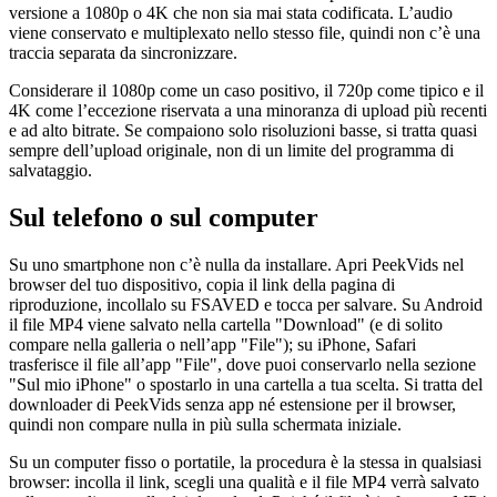
versione a 1080p o 4K che non sia mai stata codificata. L’audio
viene conservato e multiplexato nello stesso file, quindi non c’è una
traccia separata da sincronizzare.
Considerare il 1080p come un caso positivo, il 720p come tipico e il
4K come l’eccezione riservata a una minoranza di upload più recenti
e ad alto bitrate. Se compaiono solo risoluzioni basse, si tratta quasi
sempre dell’upload originale, non di un limite del programma di
salvataggio.
Sul telefono o sul computer
Su uno smartphone non c’è nulla da installare. Apri PeekVids nel
browser del tuo dispositivo, copia il link della pagina di
riproduzione, incollalo su FSAVED e tocca per salvare. Su Android
il file MP4 viene salvato nella cartella "Download" (e di solito
compare nella galleria o nell’app "File"); su iPhone, Safari
trasferisce il file all’app "File", dove puoi conservarlo nella sezione
"Sul mio iPhone" o spostarlo in una cartella a tua scelta. Si tratta del
downloader di PeekVids senza app né estensione per il browser,
quindi non compare nulla in più sulla schermata iniziale.
Su un computer fisso o portatile, la procedura è la stessa in qualsiasi
browser: incolla il link, scegli una qualità e il file MP4 verrà salvato