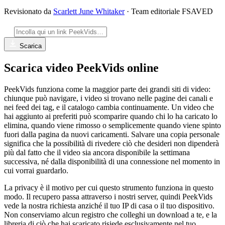
Revisionato da
Scarlett June Whitaker
· Team editoriale FSAVED
Scarica
Scarica video PeekVids online
PeekVids funziona come la maggior parte dei grandi siti di video:
chiunque può navigare, i video si trovano nelle pagine dei canali e
nei feed dei tag, e il catalogo cambia continuamente. Un video che
hai aggiunto ai preferiti può scomparire quando chi lo ha caricato lo
elimina, quando viene rimosso o semplicemente quando viene spinto
fuori dalla pagina da nuovi caricamenti. Salvare una copia personale
significa che la possibilità di rivedere ciò che desideri non dipenderà
più dal fatto che il video sia ancora disponibile la settimana
successiva, né dalla disponibilità di una connessione nel momento in
cui vorrai guardarlo.
La privacy è il motivo per cui questo strumento funziona in questo
modo. Il recupero passa attraverso i nostri server, quindi PeekVids
vede la nostra richiesta anziché il tuo IP di casa o il tuo dispositivo.
Non conserviamo alcun registro che colleghi un download a te, e la
libreria di ciò che hai scaricato risiede esclusivamente nel tuo