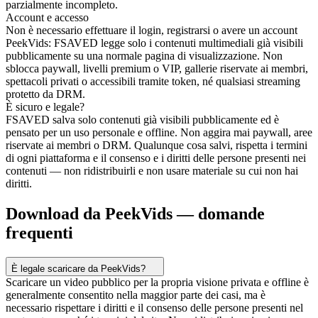
parzialmente incompleto.
Account e accesso
Non è necessario effettuare il login, registrarsi o avere un account
PeekVids: FSAVED legge solo i contenuti multimediali già visibili
pubblicamente su una normale pagina di visualizzazione. Non
sblocca paywall, livelli premium o VIP, gallerie riservate ai membri,
spettacoli privati o accessibili tramite token, né qualsiasi streaming
protetto da DRM.
È sicuro e legale?
FSAVED salva solo contenuti già visibili pubblicamente ed è
pensato per un uso personale e offline. Non aggira mai paywall, aree
riservate ai membri o DRM. Qualunque cosa salvi, rispetta i termini
di ogni piattaforma e il consenso e i diritti delle persone presenti nei
contenuti — non ridistribuirli e non usare materiale su cui non hai
diritti.
Download da PeekVids — domande
frequenti
È legale scaricare da PeekVids?
Scaricare un video pubblico per la propria visione privata e offline è
generalmente consentito nella maggior parte dei casi, ma è
necessario rispettare i diritti e il consenso delle persone presenti nel