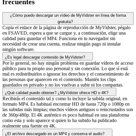
frecuentes
¿Cómo puedo descargar un vídeo de MyVidster en línea de forma
gratuita?
Copia el enlace de la página de reproducción de MyVidster, pégalo
en FSAVED, espera a que se cargue y, a continuación, elige una
calidad para guardar el MP4. Funciona en tu navegador sin
necesidad de crear una cuenta, realizar ningún pago ni instalar
ningún software.
¿Es legal descargar contenido de MyVidster?
Por lo general, no hay ningún problema en guardar vídeos de acceso
público para tu propio uso personal y sin conexión. Lo que sí está
mal es redistribuirlos o ignorar los derechos y el consentimiento de
las personas que aparecen en el contenido. Mantén los clips
guardados en privado y no los vuelvas a subir ni los compartas.
¿Qué calidad puedo obtener? ¿MyVidster ofrece HD o 4K?
Recibirás el contenido tal y como lo incluye la subida original, en
formato MP4. Es habitual encontrar HD de hasta 720p o 1080p en
las subidas más limpias; muchos vídeos antiguos o reincrustados son
de 360p/480p. El 4K auténtico es poco habitual en una plataforma
como esta y solo aparece si quien lo ha subido ha publicado
realmente una fuente en 4K.
¿El archivo descargado es un MP4 y conserva el audio?