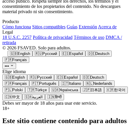
acceso público. Respeta siempre los derechos, los términos y el
consentimiento de los propietarios del contenido. No descargues
material privado ni sin consentimiento.
Producto
Cómo funciona
Sitios compatibles
Guías
Extensión
Acerca de
Legal
18 U.S.C. 2257
Política de privacidad
Términos de uso
DMCA /
retirada
© 2026 FSAVED. Solo para adultos.
🇬🇧
English
🇷🇺
Русский
🇪🇸
Español
🇩🇪
Deutsch
🇫🇷
Français
•••
Elige idioma
🇬🇧
English
🇷🇺
Русский
🇪🇸
Español
🇩🇪
Deutsch
🇫🇷
Français
🇵🇹
Português
🇮🇹
Italiano
🇳🇱
Nederlands
🇵🇱
Polski
🇹🇷
Türkçe
🇺🇦
Українська
🇯🇵
日本語
🇰🇷
한국어
🇨🇳
中文
🇸🇦
العربية
🇮🇳
हिन्दी
Debes ser mayor de 18 años para usar este servicio.
18+
Este sitio contiene contenido para adultos