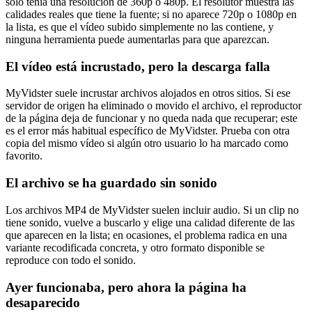
solo tenía una resolución de 360p o 480p. El resolutor muestra las
calidades reales que tiene la fuente; si no aparece 720p o 1080p en
la lista, es que el vídeo subido simplemente no las contiene, y
ninguna herramienta puede aumentarlas para que aparezcan.
El vídeo está incrustado, pero la descarga falla
MyVidster suele incrustar archivos alojados en otros sitios. Si ese
servidor de origen ha eliminado o movido el archivo, el reproductor
de la página deja de funcionar y no queda nada que recuperar; este
es el error más habitual específico de MyVidster. Prueba con otra
copia del mismo vídeo si algún otro usuario lo ha marcado como
favorito.
El archivo se ha guardado sin sonido
Los archivos MP4 de MyVidster suelen incluir audio. Si un clip no
tiene sonido, vuelve a buscarlo y elige una calidad diferente de las
que aparecen en la lista; en ocasiones, el problema radica en una
variante recodificada concreta, y otro formato disponible se
reproduce con todo el sonido.
Ayer funcionaba, pero ahora la página ha
desaparecido