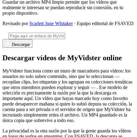
Guardar un archivo MP4 limpio permite que los vídeos que
realmente te interesan se puedan reproducir sin conexión, en tu
propio dispositivo.
Revisado por
Scarlett June Whitaker
· Equipo editorial de FSAVED
Descargar
Descargar vídeos de MyVidster online
MyVidster funciona como un muro de marcadores para vídeos: los
usuarios no solo suben contenido, sino que lo seleccionan —
recopilan clips, los etiquetan y los agrupan en colecciones temáticas
que otros miembros pueden explorar y seguir — . Ese modelo de
selección es precisamente la razón por la que la descarga es
importante aquí. Un vídeo que hayas marcado hoy como favorito
puede desaparecer mañana si quien lo subió depura su colección, la
cuenta pasa a ser privada o el servidor de origen que MyVidster ha
incrustado simplemente retira el archivo. Un MP4 guardado es la
única copia que sobrevive a todo eso.
La privacidad es la otra razón por la que la gente guarda los vídeos
en lugar de verlos en streaming. Con FSAVED, la descarga se