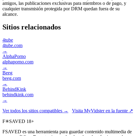
amigos, las publicaciones exclusivas para miembros o de pago, y
cualquier transmisión protegida por DRM quedan fuera de su
alcance.
Sitios relacionados
4tube
4tube.com
→
AlphaPorno
alphaporno.com
→
Beeg
beeg.com
→
BehindKink
behindkink.com
→
Ver todos los sitios compatibles →
Visita MyVidster en la fuente ↗
F
✳
SAVED
18+
FSAVED es una herramienta para guardar contenido multimedia de