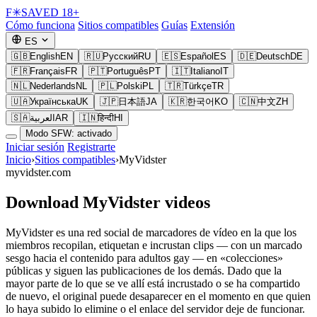
F
✳
SAVED
18+
Cómo funciona
Sitios compatibles
Guías
Extensión
ES
🇬🇧
English
EN
🇷🇺
Русский
RU
🇪🇸
Español
ES
🇩🇪
Deutsch
DE
🇫🇷
Français
FR
🇵🇹
Português
PT
🇮🇹
Italiano
IT
🇳🇱
Nederlands
NL
🇵🇱
Polski
PL
🇹🇷
Türkçe
TR
🇺🇦
Українська
UK
🇯🇵
日本語
JA
🇰🇷
한국어
KO
🇨🇳
中文
ZH
🇸🇦
العربية
AR
🇮🇳
हिन्दी
HI
Modo SFW: activado
Iniciar sesión
Registrarte
Inicio
›
Sitios compatibles
›
MyVidster
myvidster.com
Download MyVidster videos
MyVidster es una red social de marcadores de vídeo en la que los
miembros recopilan, etiquetan e incrustan clips — con un marcado
sesgo hacia el contenido para adultos gay — en «colecciones»
públicas y siguen las publicaciones de los demás. Dado que la
mayor parte de lo que se ve allí está incrustado o se ha compartido
de nuevo, el original puede desaparecer en el momento en que quien
lo haya subido lo elimine o el enlace del servidor deje de funcionar.