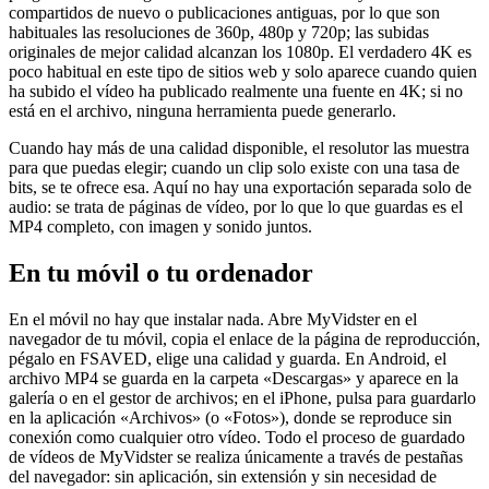
compartidos de nuevo o publicaciones antiguas, por lo que son
habituales las resoluciones de 360p, 480p y 720p; las subidas
originales de mejor calidad alcanzan los 1080p. El verdadero 4K es
poco habitual en este tipo de sitios web y solo aparece cuando quien
ha subido el vídeo ha publicado realmente una fuente en 4K; si no
está en el archivo, ninguna herramienta puede generarlo.
Cuando hay más de una calidad disponible, el resolutor las muestra
para que puedas elegir; cuando un clip solo existe con una tasa de
bits, se te ofrece esa. Aquí no hay una exportación separada solo de
audio: se trata de páginas de vídeo, por lo que lo que guardas es el
MP4 completo, con imagen y sonido juntos.
En tu móvil o tu ordenador
En el móvil no hay que instalar nada. Abre MyVidster en el
navegador de tu móvil, copia el enlace de la página de reproducción,
pégalo en FSAVED, elige una calidad y guarda. En Android, el
archivo MP4 se guarda en la carpeta «Descargas» y aparece en la
galería o en el gestor de archivos; en el iPhone, pulsa para guardarlo
en la aplicación «Archivos» (o «Fotos»), donde se reproduce sin
conexión como cualquier otro vídeo. Todo el proceso de guardado
de vídeos de MyVidster se realiza únicamente a través de pestañas
del navegador: sin aplicación, sin extensión y sin necesidad de