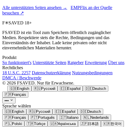
Alle unterstützten Seiten ansehen →
EMPFlix an der Quelle
besuchen ↗
F
✳
SAVED
18+
FSAVED ist ein Tool zum Speichern öffentlich zugänglicher
Medien. Respektiere stets die Rechte, Bedingungen und das
Einverständnis der Inhaber. Lade keine privaten oder nicht
einvernehmlichen Materialien herunter.
Produkt
So funktioniert's
Unterstützte Seiten
Ratgeber
Erweiterung
Über uns
Rechtliches
18 U.S.C. 2257
Datenschutzerklärung
Nutzungsbedingungen
DMCA / Beschwerde
© 2026 FSAVED. Nur für Erwachsene.
🇬🇧
English
🇷🇺
Русский
🇪🇸
Español
🇩🇪
Deutsch
🇫🇷
Français
•••
Sprache wählen
🇬🇧
English
🇷🇺
Русский
🇪🇸
Español
🇩🇪
Deutsch
🇫🇷
Français
🇵🇹
Português
🇮🇹
Italiano
🇳🇱
Nederlands
🇵🇱
Polski
🇹🇷
Türkçe
🇺🇦
Українська
🇯🇵
日本語
🇰🇷
한국어