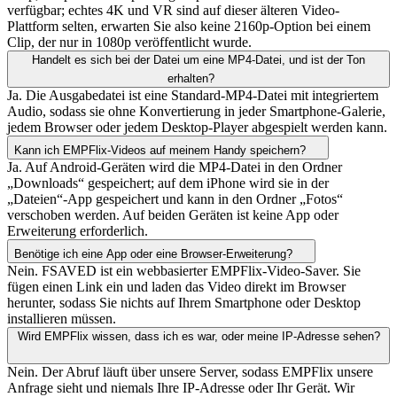
verfügbar; echtes 4K und VR sind auf dieser älteren Video-
Plattform selten, erwarten Sie also keine 2160p-Option bei einem
Clip, der nur in 1080p veröffentlicht wurde.
Handelt es sich bei der Datei um eine MP4-Datei, und ist der Ton
erhalten?
Ja. Die Ausgabedatei ist eine Standard-MP4-Datei mit integriertem
Audio, sodass sie ohne Konvertierung in jeder Smartphone-Galerie,
jedem Browser oder jedem Desktop-Player abgespielt werden kann.
Kann ich EMPFlix-Videos auf meinem Handy speichern?
Ja. Auf Android-Geräten wird die MP4-Datei in den Ordner
„Downloads“ gespeichert; auf dem iPhone wird sie in der
„Dateien“-App gespeichert und kann in den Ordner „Fotos“
verschoben werden. Auf beiden Geräten ist keine App oder
Erweiterung erforderlich.
Benötige ich eine App oder eine Browser-Erweiterung?
Nein. FSAVED ist ein webbasierter EMPFlix-Video-Saver. Sie
fügen einen Link ein und laden das Video direkt im Browser
herunter, sodass Sie nichts auf Ihrem Smartphone oder Desktop
installieren müssen.
Wird EMPFlix wissen, dass ich es war, oder meine IP-Adresse sehen?
Nein. Der Abruf läuft über unsere Server, sodass EMPFlix unsere
Anfrage sieht und niemals Ihre IP-Adresse oder Ihr Gerät. Wir