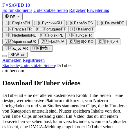
F
✳
SAVED
18+
So funktioniert's
Unterstützte Seiten
Ratgeber
Erweiterung
DE
🇬🇧
English
EN
🇷🇺
Русский
RU
🇪🇸
Español
ES
🇩🇪
Deutsch
DE
🇫🇷
Français
FR
🇵🇹
Português
PT
🇮🇹
Italiano
IT
🇳🇱
Nederlands
NL
🇵🇱
Polski
PL
🇹🇷
Türkçe
TR
🇺🇦
Українська
UK
🇯🇵
日本語
JA
🇰🇷
한국어
KO
🇨🇳
中文
ZH
🇸🇦
العربية
AR
🇮🇳
हिन्दी
HI
SFW: an
Anmelden
Registrieren
Startseite
›
Unterstützte Seiten
›
DrTuber
drtuber.com
Download DrTuber videos
DrTuber ist eine der älteren kostenlosen Erotik-Tube-Seiten – eine
riesige, werbeintensive Plattform mit kurzen, von Nutzern
hochgeladenen und von Studios stammenden Clips, die in Hunderte
von Kategorien unterteilt sind. Nutzer speichern Inhalte von dort,
weil Tube-Clips unbeständig sind: Ein Video, das du mit einem
Lesezeichen versehen hast, kann verschwinden, wenn ein Uploader
es löscht, eine DMCA-Meldung eingeht oder DrTuber seinen