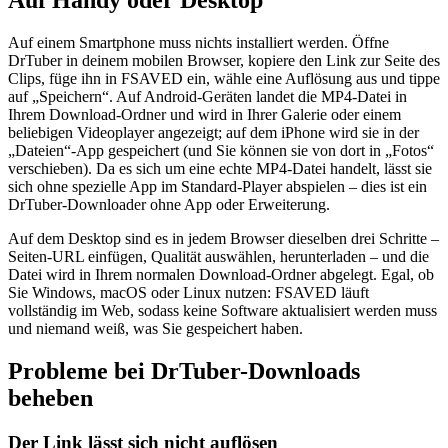
Auf Handy oder Desktop
Auf einem Smartphone muss nichts installiert werden. Öffne
DrTuber in deinem mobilen Browser, kopiere den Link zur Seite des
Clips, füge ihn in FSAVED ein, wähle eine Auflösung aus und tippe
auf „Speichern“. Auf Android-Geräten landet die MP4-Datei in
Ihrem Download-Ordner und wird in Ihrer Galerie oder einem
beliebigen Videoplayer angezeigt; auf dem iPhone wird sie in der
„Dateien“-App gespeichert (und Sie können sie von dort in „Fotos“
verschieben). Da es sich um eine echte MP4-Datei handelt, lässt sie
sich ohne spezielle App im Standard-Player abspielen – dies ist ein
DrTuber-Downloader ohne App oder Erweiterung.
Auf dem Desktop sind es in jedem Browser dieselben drei Schritte –
Seiten-URL einfügen, Qualität auswählen, herunterladen – und die
Datei wird in Ihrem normalen Download-Ordner abgelegt. Egal, ob
Sie Windows, macOS oder Linux nutzen: FSAVED läuft
vollständig im Web, sodass keine Software aktualisiert werden muss
und niemand weiß, was Sie gespeichert haben.
Probleme bei DrTuber-Downloads
beheben
Der Link lässt sich nicht auflösen