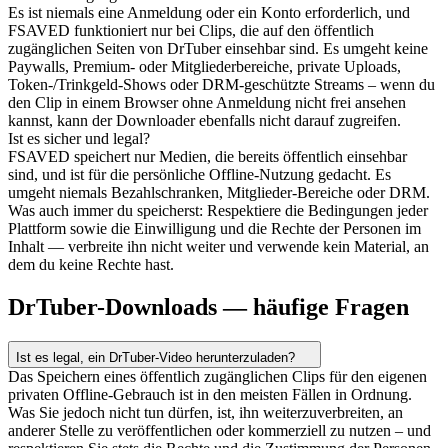
Es ist niemals eine Anmeldung oder ein Konto erforderlich, und
FSAVED funktioniert nur bei Clips, die auf den öffentlich
zugänglichen Seiten von DrTuber einsehbar sind. Es umgeht keine
Paywalls, Premium- oder Mitgliederbereiche, private Uploads,
Token-/Trinkgeld-Shows oder DRM-geschützte Streams – wenn du
den Clip in einem Browser ohne Anmeldung nicht frei ansehen
kannst, kann der Downloader ebenfalls nicht darauf zugreifen.
Ist es sicher und legal?
FSAVED speichert nur Medien, die bereits öffentlich einsehbar
sind, und ist für die persönliche Offline-Nutzung gedacht. Es
umgeht niemals Bezahlschranken, Mitglieder-Bereiche oder DRM.
Was auch immer du speicherst: Respektiere die Bedingungen jeder
Plattform sowie die Einwilligung und die Rechte der Personen im
Inhalt — verbreite ihn nicht weiter und verwende kein Material, an
dem du keine Rechte hast.
DrTuber-Downloads — häufige Fragen
Ist es legal, ein DrTuber-Video herunterzuladen?
Das Speichern eines öffentlich zugänglichen Clips für den eigenen
privaten Offline-Gebrauch ist in den meisten Fällen in Ordnung.
Was Sie jedoch nicht tun dürfen, ist, ihn weiterzuverbreiten, an
anderer Stelle zu veröffentlichen oder kommerziell zu nutzen – und