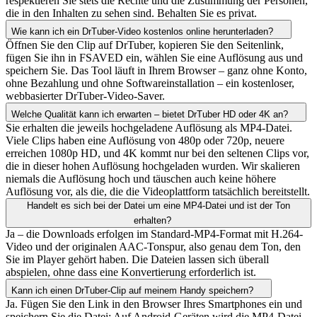
respektieren Sie stets die Rechte und die Zustimmung der Personen,
die in den Inhalten zu sehen sind. Behalten Sie es privat.
Wie kann ich ein DrTuber-Video kostenlos online herunterladen?
Öffnen Sie den Clip auf DrTuber, kopieren Sie den Seitenlink,
fügen Sie ihn in FSAVED ein, wählen Sie eine Auflösung aus und
speichern Sie. Das Tool läuft in Ihrem Browser – ganz ohne Konto,
ohne Bezahlung und ohne Softwareinstallation – ein kostenloser,
webbasierter DrTuber-Video-Saver.
Welche Qualität kann ich erwarten – bietet DrTuber HD oder 4K an?
Sie erhalten die jeweils hochgeladene Auflösung als MP4-Datei.
Viele Clips haben eine Auflösung von 480p oder 720p, neuere
erreichen 1080p HD, und 4K kommt nur bei den seltenen Clips vor,
die in dieser hohen Auflösung hochgeladen wurden. Wir skalieren
niemals die Auflösung hoch und täuschen auch keine höhere
Auflösung vor, als die, die die Videoplattform tatsächlich bereitstellt.
Handelt es sich bei der Datei um eine MP4-Datei und ist der Ton
erhalten?
Ja – die Downloads erfolgen im Standard-MP4-Format mit H.264-
Video und der originalen AAC-Tonspur, also genau dem Ton, den
Sie im Player gehört haben. Die Dateien lassen sich überall
abspielen, ohne dass eine Konvertierung erforderlich ist.
Kann ich einen DrTuber-Clip auf meinem Handy speichern?
Ja. Fügen Sie den Link in den Browser Ihres Smartphones ein und
speichern Sie die Datei: Auf Android-Geräten wird die MP4-Datei