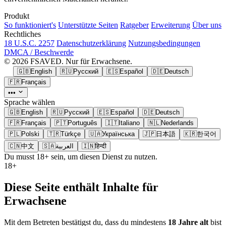
Produkt
So funktioniert's
Unterstützte Seiten
Ratgeber
Erweiterung
Über uns
Rechtliches
18 U.S.C. 2257
Datenschutzerklärung
Nutzungsbedingungen
DMCA / Beschwerde
© 2026 FSAVED. Nur für Erwachsene.
🇬🇧
English
🇷🇺
Русский
🇪🇸
Español
🇩🇪
Deutsch
🇫🇷
Français
•••
Sprache wählen
🇬🇧
English
🇷🇺
Русский
🇪🇸
Español
🇩🇪
Deutsch
🇫🇷
Français
🇵🇹
Português
🇮🇹
Italiano
🇳🇱
Nederlands
🇵🇱
Polski
🇹🇷
Türkçe
🇺🇦
Українська
🇯🇵
日本語
🇰🇷
한국어
🇨🇳
中文
🇸🇦
العربية
🇮🇳
हिन्दी
Du musst 18+ sein, um diesen Dienst zu nutzen.
18+
Diese Seite enthält Inhalte für
Erwachsene
Mit dem Betreten bestätigst du, dass du mindestens
18 Jahre alt
bist