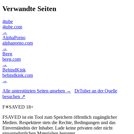
Verwandte Seiten
4tube
4tube.com
→
AlphaPorno
alphaporno.com
→
Beeg
beeg.com
→
BehindKink
behindkink.com
→
Alle unterstützten Seiten ansehen →
DrTuber an der Quelle
besuchen ↗
F
✳
SAVED
18+
FSAVED ist ein Tool zum Speichern öffentlich zugänglicher
Medien. Respektiere stets die Rechte, Bedingungen und das
Einverständnis der Inhaber. Lade keine privaten oder nicht
einvernehmlichen Materialien herunter.