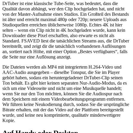
DrTuber ist eine klassische Tube-Seite, was bedeutet, dass die
Qualität davon abhängt, wer den Clip hochgeladen hat, und nicht
von der Master-Aufnahme eines Studios. Ein Großteil des Bestands
ist älter und erreicht maximal 480p oder 720p; neuere Uploads aus
Studioquellen erreichen üblicherweise 1080p. Echtes 4K ist hier
selten – wenn ein Clip nicht in 4K hochgeladen wurde, kann kein
Downloader diese Pixel erschaffen, also erwarte es nicht als
Standard. FSAVED liest die tatsächlichen Streams aus, die DrTuber
bereitstellt, und zeigt dir die tatsächlich vorhandenen Auflösungen
an, sortiert nach Höhe, mit einer Option „Bestes verfügbares“, falls
die Seite nur eine Auflösung anzeigt.
Die Dateien werden als MP4 mit integriertem H.264-Video und
AAC-Audio ausgegeben – dieselbe Tonspur, die Sie im Player
gehört haben, sodass ein heruntergeladener DrTuber-Clip seinen
Ton behält. Es gibt hier keinen separaten Nur-Audio-Modus, da es
sich um eine Videoseite und nicht um eine Musikquelle handelt;
wenn Sie nur den Ton möchten, können Sie die Audiospur nach
dem Speichern mit einem Videobearbeitungsprogramm entfernen.
Wir führen keine Neukodierung durch, sodass Sie die ursprüngliche
Bitrate erhalten, mit der das Video auf der Plattform bereitgestellt
wurde, und keine neu komprimierte, qualitativ minderwertigere
Kopie.