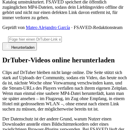
Katalog umstrukturiert. FSAVED speichert die öffentlich
zugänglichen MP4-Dateien, sodass dein Lieblingsvideo offline dir
gehört und nicht nur einen defekten Link davon entfernt ist, für
immer verloren zu gehen.
Geprüft von
Mateo Alejandro García
· FSAVED-Redaktionsteam
Herunterladen
DrTuber-Videos online herunterladen
Clips auf DrTuber bleiben nicht lange online. Die Seite stützt sich
stark auf Uploads der Community, sodass ein Video, das heute noch
da ist, nächste Woche ohne Vorwarnung verschwinden kann, und
die Stream-URLs des Players verfallen nach ihrem eigenen Zeitplan.
Wenn man einmal eine saubere MP4-Datei herunterlädt, kann man
sie später ansehen – im Flugzeug, im Zug ohne Empfang, in einem
Hotel mit gedrosseltem WLAN –, ohne erneut nach einem Link
suchen zu müssen, der möglicherweise bereits tot ist.
Der Datenschutz ist der andere Grund, warum Nutzer einen
Downloader anstelle eines Bildschirmrekorders oder eines
zwielichtigen Browser-Plugins verwenden. Bei FSAVED läuft der