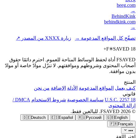
beeg.com
→
BehindKink
behindkink.com
→
تصفّح كل المواقع المدعومة →
زيارة XNXX من المصدر ↗
F
✳
SAVED
18+
FSAVED أداة لحفظ الوسائط المتاحة للعموم. احترم دائمًا حقوق
أصحاب المحتوى وشروطهم وموافقتهم. لا تنزّل موادّ خاصة أو موادّ
بدون موافقة.
المنتج
كيف يعمل
المواقع المدعومة
الأدلة
الإضافة
من نحن
قانوني
18 U.S.C. 2257
سياسة الخصوصية
شروط الاستخدام
DMCA /
إزالة المحتوى
© 2026 FSAVED. للبالغين فقط.
🇩🇪
Deutsch
🇪🇸
Español
🇷🇺
Русский
🇬🇧
English
🇫🇷
Français
•••
اختر اللغة