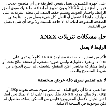
على أجهزة الكمبيوتر، يعمل بنفس الطريقة في أي متصفح حديث،
فهو برنامج تنزيل XNXX بدون تطبيق أو إضافة. ما عليك سوى لصق
الرابط، واختيار الجودة، وسيتم حفظ الملف في مجلد التنزيلات على
جهازك، جاهزًا للتشغيل أو النقل. كل شيء يعمل من جانبنا وعلى
الصفحة المفتوحة لديك، لذا لا حاجة للتثبيت ولا يوجد أي شيء يعمل
في الخلفية.
حل مشكلات تنزيلات XNXX
الرابط لا يعمل
تأكد من نسخ رابط صفحة مشاهدة XNXX كاملاً (يحتوي على
/video- ومعرف طويل)، وليس صورة مصغرة أو صفحة نتائج بحث أو
رابط مشاركة مختصر. افتح المقطع لتشغيله، ثم انسخ العنوان من
شريط المتصفح والصقه.
لا يتم تقديم سوى دقة عرض منخفضة
هذا يعني عادةً أن رافع الملف لم ينشر سوى نسخة بجودة 480p أو
720p، ولا يملك موقع XNXX ملفًا بجودة أعلى، لذا لا نملك نحن أيضًا.
اختر الخيار الأفضل المعروض؛ فليس من الممكن إضافة تفاصيل لم
تكن موجودة في النسخة الأصلية.