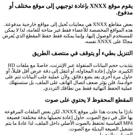
يقوم موقع XNXX بإعادة توجيهي إلى موقع مختلف أو
مدفوع.
بعض مقاطع XNXX هي معاينات تُحيل إلى مواقع خارجية مدفوعة.
هذه المواقع المخصصة للأعضاء فقط غير متاحة للعامة، لذا لا يمكن
للمستخدم الوصول إليها، وإنما يمكنه فقط حفظ المقطع الذي يُعرض
مجانًا على XNXX نفسه.
التنزيل بطيء أو يتوقف في منتصف الطريق
يتذبذب حجم البيانات المنقولة عبر الإنترنت، خاصةً مع ملفات HD
الكبيرة. حاول إعادة المحاولة، أو انتقل إلى دقة عرض أقل قليلاً، أو
حاول مرة أخرى بعد بضع دقائق. ولأن عملية جلب البيانات تتم على
خوادمنا، فلن يؤثر ضعف اتصال الهاتف على الملف، بل ستستهلك
عملية الحفظ النهائية فقط من نطاقك الترددي.
المقطع المحفوظ لا يحتوي على صوت
نادرًا ما يحدث هذا على موقع XNXX، لكن بعض الملفات المرفوعة
بها خلل في دمج الصوت. حاول إعادة تحميلها بدقة مختلفة؛ فصيغة
MP4 القياسية تحتفظ بالصوت الأصلي داخل الملف، لذا عادةً ما يتم
تشغيل الصيغة البديلة مع الصوت.
الحساب والوصول