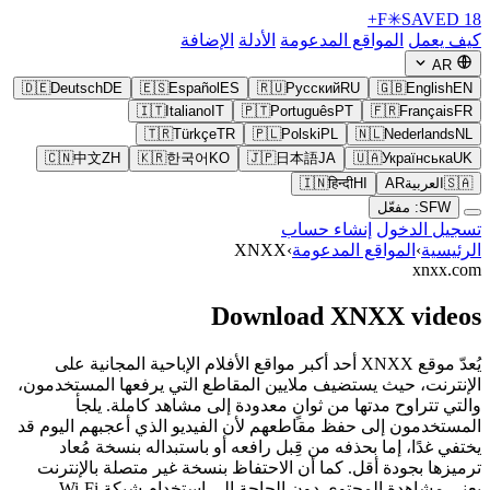
F
✳
SAVED
18+
كيف يعمل
المواقع المدعومة
الأدلة
الإضافة
AR
🇩🇪
Deutsch
DE
🇪🇸
Español
ES
🇷🇺
Русский
RU
🇬🇧
English
EN
🇮🇹
Italiano
IT
🇵🇹
Português
PT
🇫🇷
Français
FR
🇹🇷
Türkçe
TR
🇵🇱
Polski
PL
🇳🇱
Nederlands
NL
🇨🇳
中文
ZH
🇰🇷
한국어
KO
🇯🇵
日本語
JA
🇺🇦
Українська
UK
🇸🇦
العربية
AR
HI
हिन्दी
🇮🇳
SFW: مفعّل
تسجيل الدخول
إنشاء حساب
الرئيسية
›
المواقع المدعومة
›
XNXX
xnxx.com
Download XNXX videos
يُعدّ موقع XNXX أحد أكبر مواقع الأفلام الإباحية المجانية على
الإنترنت، حيث يستضيف ملايين المقاطع التي يرفعها المستخدمون،
والتي تتراوح مدتها من ثوانٍ معدودة إلى مشاهد كاملة. يلجأ
المستخدمون إلى حفظ مقاطعهم لأن الفيديو الذي أعجبهم اليوم قد
يختفي غدًا، إما بحذفه من قِبل رافعه أو باستبداله بنسخة مُعاد
ترميزها بجودة أقل. كما أن الاحتفاظ بنسخة غير متصلة بالإنترنت
يعني مشاهدة المحتوى دون الحاجة إلى استخدام شبكة Wi-Fi