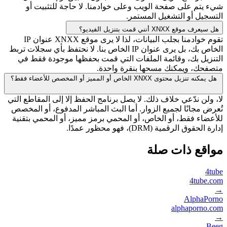
شيء يتم على صفحة الويب وعلى خوادمنا. لا حاجة للتثبيت أو
التسجيل أو التشغيل المستمر.
هل سيعرف موقع XNXX أنني قمت بتنزيل الفيديو؟
تقوم خوادمنا بجلب البيانات، لذا لا يرى موقع XNXX عنوان IP
الخاص بك، بل يرى عنوان IP الخاص بنا. لا نحتفظ بأي سجلات تربط
التنزيل بك، وقائمة الملفات التي قمت بحفظها موجودة فقط في
متصفحك، ويمكنك مسحها بنقرة واحدة.
هل يمكنه تنزيل محتوى XNXX الخاص أو المميز أو المخصص للأعضاء فقط؟
لا، ولن ندّعي خلاف ذلك. لا يصل برنامج الحفظ إلا إلى المقاطع التي
تُعرض مجانًا لجميع الزوار. أما البث المباشر المدفوع، أو المخصص
للأعضاء فقط، أو الخاص، أو المحمي برمز مميز، أو المحمي بتقنية
إدارة الحقوق الرقمية (DRM)، فهو محظور عمدًا.
مواقع ذات صلة
4tube
4tube.com
→
AlphaPorno
alphaporno.com
→
Beeg