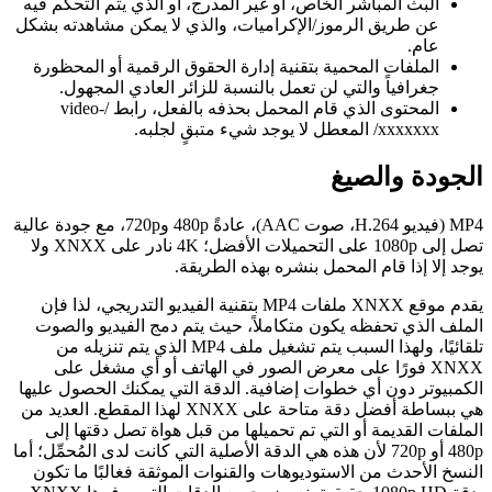
البث المباشر الخاص، أو غير المدرج، أو الذي يتم التحكم فيه
عن طريق الرموز/الإكراميات، والذي لا يمكن مشاهدته بشكل
عام.
الملفات المحمية بتقنية إدارة الحقوق الرقمية أو المحظورة
جغرافياً والتي لن تعمل بالنسبة للزائر العادي المجهول.
المحتوى الذي قام المحمل بحذفه بالفعل، رابط /video-
xxxxxxx/ المعطل لا يوجد شيء متبقٍ لجلبه.
الجودة والصيغ
MP4 (فيديو H.264، صوت AAC)، عادةً 480p و720p، مع جودة عالية
تصل إلى 1080p على التحميلات الأفضل؛ 4K نادر على XNXX ولا
يوجد إلا إذا قام المحمل بنشره بهذه الطريقة.
يقدم موقع XNXX ملفات MP4 بتقنية الفيديو التدريجي، لذا فإن
الملف الذي تحفظه يكون متكاملاً، حيث يتم دمج الفيديو والصوت
تلقائيًا، ولهذا السبب يتم تشغيل ملف MP4 الذي يتم تنزيله من
XNXX فورًا على معرض الصور في الهاتف أو أي مشغل على
الكمبيوتر دون أي خطوات إضافية. الدقة التي يمكنك الحصول عليها
هي ببساطة أفضل دقة متاحة على XNXX لهذا المقطع. العديد من
الملفات القديمة أو التي تم تحميلها من قبل هواة تصل دقتها إلى
480p أو 720p لأن هذه هي الدقة الأصلية التي كانت لدى المُحمِّل؛ أما
النسخ الأحدث من الاستوديوهات والقنوات الموثقة فغالبًا ما تكون