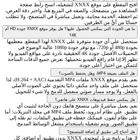
افتح المقطع على موقع XNXX لتشغيله، انسخ رابط صفحة
المشاهدة من متصفحك، والصقه في المربع هنا، واختر دقة العرض،
ثم احفظه. الخدمة مجانية، وتعمل مباشرةً في المتصفح، ولا تتطلب
حسابًا من أيٍّ من الطرفين.
ما هي الجودة التي يمكنني الحصول عليها؟ هل يوفر موقع XNXX جودة HD أم
4K؟
ستحصل على أي جودة متوفرة على XNXX لهذا المقطع. معظمها
بجودة 480p أو 720p، مع توفر جودة 1080p عالية الوضوح في
التحميلات الأفضل. جودة 4K الحقيقية نادرة على مواقع الفيديو ولا
تظهر إلا إذا قام رافع الفيديو بتحميلها؛ نعرض جميع الدقات المتاحة
لتتمكن من اختيار أعلى جودة.
هل الملف بصيغة MP4، وهل يحتفظ بالصوت؟
نعم. يقدم موقع XNXX ملفات MP4 التقدمية (H.264 + AAC)، لذا
ستحصل على ملف واحد مكتفٍ ذاتيًا يحتوي على الصوت الأصلي
بالفعل، ولا يوجد مسار صوتي منفصل للدمج ولا شيء للتحويل.
هل يمكنني حفظ فيديوهات XNXX على هاتفي؟
نعم. يعمل مباشرةً على متصفح هاتفك دون الحاجة لتثبيت أي
تطبيق. على نظام أندرويد، يُحفظ ملف MP4 في مجلد التنزيلات؛ أما
على نظام آيفون، فيمكنك حفظه في تطبيق الملفات، ثم نقله إلى
تطبيق الصور. ويتم تشغيله باستخدام مشغل الوسائط المدمج.
هل أحتاج إلى تطبيق أو إضافة للمتصفح؟
لا. هذا برنامج تنزيل لمحتوى XNXX بدون تطبيق أو إضافة، كل