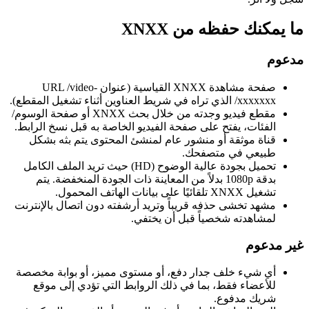
ما يمكنك حفظه من XNXX
مدعوم
صفحة مشاهدة XNXX القياسية (عنوان URL /video-
xxxxxxx/ الذي تراه في شريط العناوين أثناء تشغيل المقطع).
مقطع فيديو وجدته من خلال بحث XNXX أو صفحة الوسوم/
الفئات، يفتح على صفحة الفيديو الخاصة به قبل نسخ الرابط.
قناة موثقة أو منشور عام لمنشئ المحتوى يتم بثه بشكل
طبيعي في متصفحك.
تحميل بجودة عالية الوضوح (HD) حيث تريد الملف الكامل
بدقة 1080p بدلاً من المعاينة ذات الجودة المنخفضة. يتم
تشغيل XNXX تلقائيًا على بيانات الهاتف المحمول.
مشهد تخشى حذفه قريباً وتريد أرشفته دون اتصال بالإنترنت
لمشاهدته شخصياً قبل أن يختفي.
غير مدعوم
أي شيء خلف جدار دفع، أو مستوى مميز، أو بوابة مخصصة
للأعضاء فقط، بما في ذلك الروابط التي تؤدي إلى موقع
شريك مدفوع.