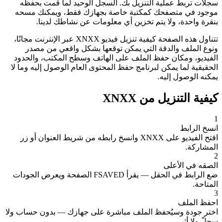
سجلات تربط عملية التنزيل بك. السجل الوحيد لما قمت بحفظه
موجود في متصفحك كمكتبة خاصة بجهازك فقط، ويمكنك مسحه
بنقرة واحدة، ولا يتم تخزين أي معلومات عن نشاطك لدينا.
تتناول هذه الصفحة كيفية تنزيل فيديو XNXX عبر الإنترنت مجانًا،
ونوع الملف والدقة التي يمكن توقعها بشكل واقعي من مصدر
الفيديو، ومكان حفظ الملف على الهاتف وسطح المكتب، والحدود
الحقيقية لما يمكن لبرنامج حفظ المحتوى العام الوصول إليه وما لا
يمكنه الوصول إليه.
كيفية التنزيل من XNXX
1
انسخ الرابط
افتح الفيديو على XNXX وانسخ رابطه من شريط العنوان أو زر
المشاركة.
2
الصقه في الأعلى
ضع الرابط في الحقل — يقرأ FSAVED الصفحة ويعرض الجودات
المتاحة.
3
احفظ الملف
اختر جودة وسيُحفظ الملف مباشرة على جهازك — بدون حساب ولا
سجلّ ولا أثر.