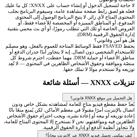
لا حاجة لتسجيل الدخول أو إنشاء حساب على XNXX؛ كل ما عليك
فعله هو لصق رابط صفحة مشاهدة عامة، وسيقوم البرنامج بجلب
المحتوى المتاح لأي زائر. لا يتيح البرنامج الوصول إلى المحتوى
المدفوع، أو المناطق المميزة أو المخصصة للأعضاء فقط، أو
العروض الخاصة أو تلك التي تتطلب رموزًا، أو أي بث محمي بتقنية
إدارة الحقوق الرقمية (DRM).
هل هو آمن وقانوني؟
يحفظ FSAVED فقط الوسائط المتاحة للعموم بالفعل، وهو مصمَّم
للاستخدام الشخصي دون اتصال. إنه لا يتجاوز أبدًا جدران الدفع أو
مناطق الأعضاء أو حماية DRM. مهما حفظت، احترم شروط كل
منصّة وموافقة وحقوق الأشخاص الظاهرين في المحتوى — لا تُعِد
توزيعه ولا تستخدم موادّ لا تملك حقها.
تنزيلات XNXX — أسئلة شائعة
هل التحميل من موقع XNXX قانوني؟
يُعدّ حفظ مقطع فيديو متاح للعامة لمشاهدته بشكل خاص ودون
اتصال بالإنترنت أمرًا مقبولًا في معظم الأماكن. لكن يُمنع منعًا باتًا
إعادة توزيعه أو بيعه أو إعادة نشره، ويجب احترام حقوق الأشخاص
الظاهرين فيه وموافقتهم. نحن لا نستخرج إلا المحتوى المتاح للعامة،
ولا نتجاوز أنظمة الدفع أو إدارة الحقوق الرقمية.
كيف يمكنني تحميل فيديو XNXX عبر الإنترنت مجاناً؟