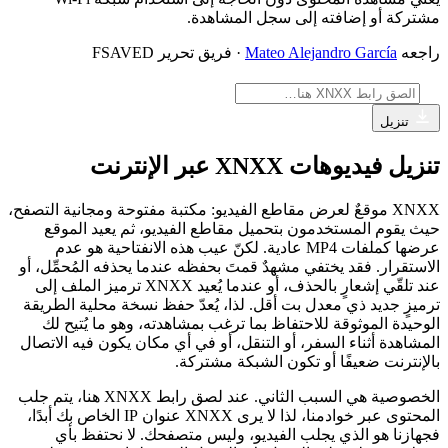
مشتركة أو إضافته إلى سجل المشاهدة.
راجعه
Mateo Alejandro García
· فريق تحرير FSAVED
تنزيل
تنزيل فيديوهات XNXX عبر الإنترنت
XNXX موقعٌ لعرض مقاطع الفيديو: مكتبة مفتوحة ومجانية التصفح،
حيث يقوم المستخدمون بتحميل مقاطع الفيديو، ثم يعيد الموقع
عرضها كملفات MP4 عادية. لكنّ عيب هذه الانفتاحية هو عدم
الاستقرار. فقد يختفي مشهدٌ قمتَ بحفظه عندما يحذفه المُحمِّل، أو
عند تلقّي إشعارٍ بالحذف، أو عندما يُعيد XNXX ترميز الملف إلى
ترميزٍ جديد ذي معدل بت أقل. لذا، يُعدّ حفظ نسخة محلية الطريقة
الوحيدة الموثوقة للاحتفاظ بما ترغب بمشاهدته، وهو ما يُتيح لك
المشاهدة أثناء السفر، أو التنقل، أو في أي مكان يكون فيه الاتصال
بالإنترنت ضعيفًا أو تكون الشبكة مشتركة.
الخصوصية هي السبب الثاني. عند لصق رابط XNXX هنا، يتم جلب
المحتوى عبر خوادمنا، لذا لا يرى XNXX عنوان IP الخاص بك أبدًا،
فجهازنا هو الذي يجلب الفيديو، وليس متصفحك. لا نحتفظ بأي